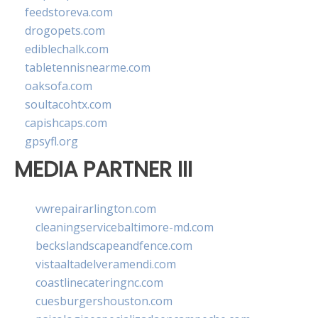
feedstoreva.com
drogopets.com
ediblechalk.com
tabletennisnearme.com
oaksofa.com
soultacohtx.com
capishcaps.com
gpsyfl.org
MEDIA PARTNER III
vwrepairarlington.com
cleaningservicebaltimore-md.com
beckslandscapeandfence.com
vistaaltadelveramendi.com
coastlinecateringnc.com
cuesburgershouston.com