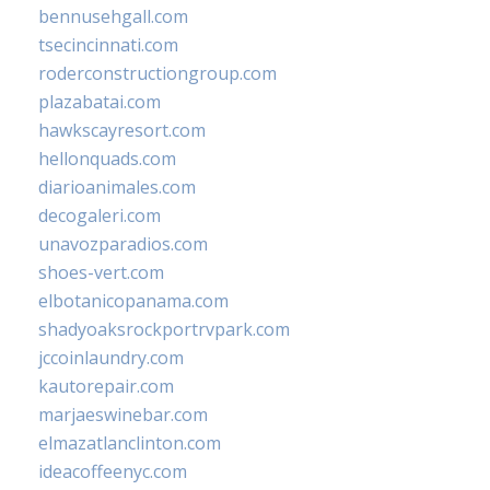
bennusehgall.com
tsecincinnati.com
roderconstructiongroup.com
plazabatai.com
hawkscayresort.com
hellonquads.com
diarioanimales.com
decogaleri.com
unavozparadios.com
shoes-vert.com
elbotanicopanama.com
shadyoaksrockportrvpark.com
jccoinlaundry.com
kautorepair.com
marjaeswinebar.com
elmazatlanclinton.com
ideacoffeenyc.com