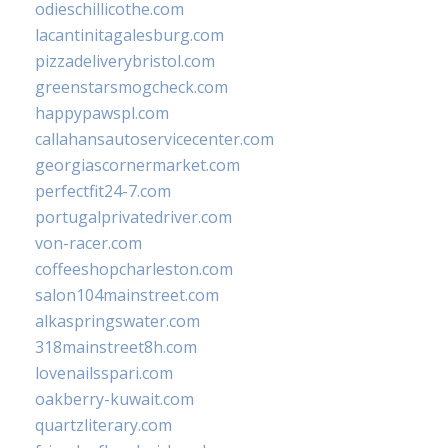
odieschillicothe.com
lacantinitagalesburg.com
pizzadeliverybristol.com
greenstarsmogcheck.com
happypawspl.com
callahansautoservicecenter.com
georgiascornermarket.com
perfectfit24-7.com
portugalprivatedriver.com
von-racer.com
coffeeshopcharleston.com
salon104mainstreet.com
alkaspringswater.com
318mainstreet8h.com
lovenailsspari.com
oakberry-kuwait.com
quartzliterary.com