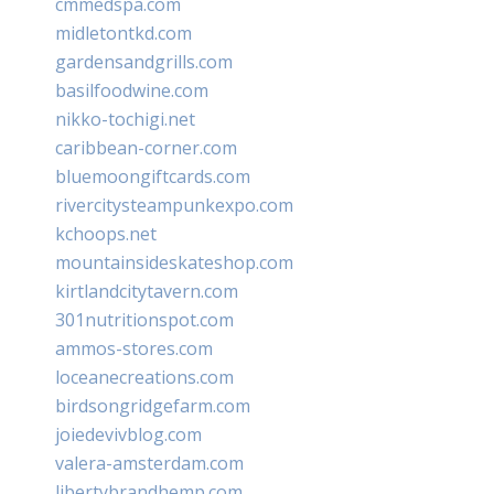
cmmedspa.com
midletontkd.com
gardensandgrills.com
basilfoodwine.com
nikko-tochigi.net
caribbean-corner.com
bluemoongiftcards.com
rivercitysteampunkexpo.com
kchoops.net
mountainsideskateshop.com
kirtlandcitytavern.com
301nutritionspot.com
ammos-stores.com
loceanecreations.com
birdsongridgefarm.com
joiedevivblog.com
valera-amsterdam.com
libertybrandhemp.com