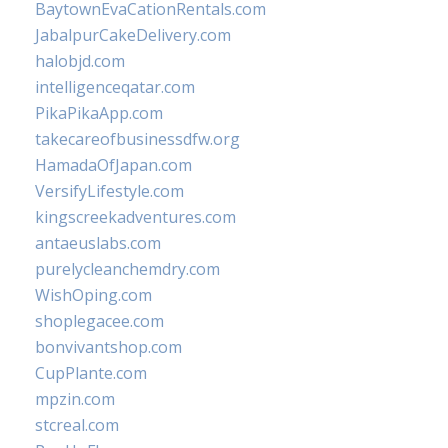
BaytownEvaCationRentals.com
JabalpurCakeDelivery.com
halobjd.com
intelligenceqatar.com
PikaPikaApp.com
takecareofbusinessdfw.org
HamadaOfJapan.com
VersifyLifestyle.com
kingscreekadventures.com
antaeuslabs.com
purelycleanchemdry.com
WishOping.com
shoplegacee.com
bonvivantshop.com
CupPlante.com
mpzin.com
stcreal.com