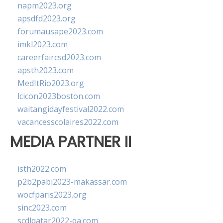
napm2023.org
apsdfd2023.org
forumausape2023.com
imkl2023.com
careerfaircsd2023.com
apsth2023.com
MedItRio2023.org
lcicon2023boston.com
waitangidayfestival2022.com
vacancesscolaires2022.com
MEDIA PARTNER II
isth2022.com
p2b2pabi2023-makassar.com
wocfparis2023.org
sinc2023.com
scdlqatar2022-qa.com