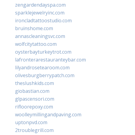
zengardendayspa.com
sparklejewelryinc.com
ironcladtattoostudio.com
bruinshome.com
annascleaningsvc.com
wolfcitytattoo.com
oysterbayturkeytrot.com
lafronterarestauranteybar.com
lilyandrosetearoom.com
olivesburgberrypatch.com
theslushkids.com
giobastian.com
glpascensori.com
rifloorepoxy.com
woolleymillingandpaving.com
uptonpvd.com
2troublegrill.com