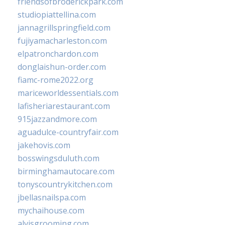
friendsofbroderickpark.com
studiopiattellina.com
jannagrillspringfield.com
fujiyamacharleston.com
elpatronchardon.com
donglaishun-order.com
fiamc-rome2022.org
mariceworldessentials.com
lafisheriarestaurant.com
915jazzandmore.com
aguadulce-countryfair.com
jakehovis.com
bosswingsduluth.com
birminghamautocare.com
tonyscountrykitchen.com
jbellasnailspa.com
mychaihouse.com
alvisgrooming.com