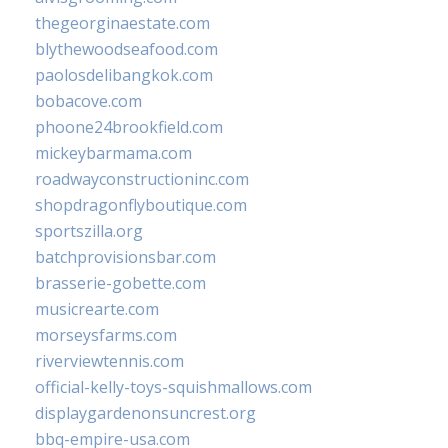
thegeorginaestate.com
blythewoodseafood.com
paolosdelibangkok.com
bobacove.com
phoone24brookfield.com
mickeybarmama.com
roadwayconstructioninc.com
shopdragonflyboutique.com
sportszilla.org
batchprovisionsbar.com
brasserie-gobette.com
musicrearte.com
morseysfarms.com
riverviewtennis.com
official-kelly-toys-squishmallows.com
displaygardenonsuncrest.org
bbq-empire-usa.com