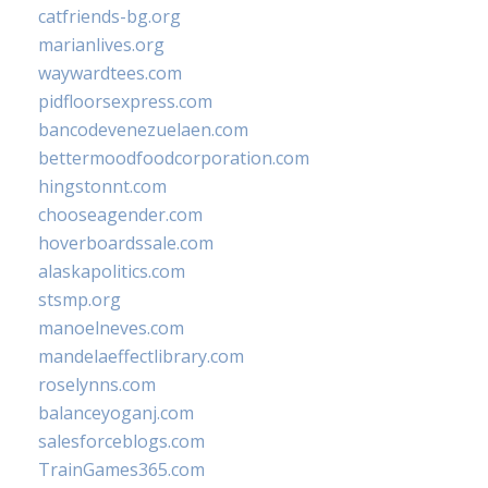
catfriends-bg.org
marianlives.org
waywardtees.com
pidfloorsexpress.com
bancodevenezuelaen.com
bettermoodfoodcorporation.com
hingstonnt.com
chooseagender.com
hoverboardssale.com
alaskapolitics.com
stsmp.org
manoelneves.com
mandelaeffectlibrary.com
roselynns.com
balanceyoganj.com
salesforceblogs.com
TrainGames365.com