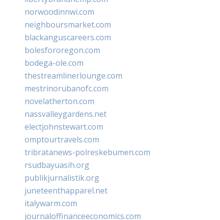
norwoodinnwi.com
neighboursmarket.com
blackanguscareers.com
bolesfororegon.com
bodega-ole.com
thestreamlinerlounge.com
mestrinorubanofc.com
novelatherton.com
nassvalleygardens.net
electjohnstewart.com
omptourtravels.com
tribratanews-polreskebumen.com
rsudbayuasih.org
publikjurnalistik.org
juneteenthapparel.net
italywarm.com
journaloffinanceeconomics.com