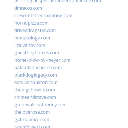
psicologiaespecializadaencampeche.com
dmtacos.com
crescentstreetprinting.com
hornopizza.com
driveadragster.com
hematologa.com
lizaivanov.com
guesttinyhomes.com
home-plow-by-meyer.com
palatelatincuisine.com
blackdoglegacy.com
eatvivahouston.com
thebigshowok.com
chimeandstave.com
greatwallseafoodny.com
theloverose.com
gabriovoice.com
resinflowart.com