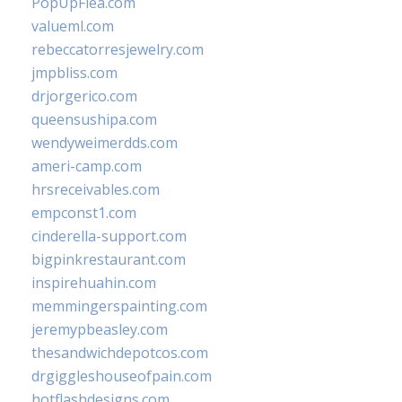
PopUpFlea.com
valueml.com
rebeccatorresjewelry.com
jmpbliss.com
drjorgerico.com
queensushipa.com
wendyweimerdds.com
ameri-camp.com
hrsreceivables.com
empconst1.com
cinderella-support.com
bigpinkrestaurant.com
inspirehuahin.com
memmingerspainting.com
jeremypbeasley.com
thesandwichdepotcos.com
drgiggleshouseofpain.com
hotflashdesigns.com