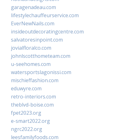
garagenadeau.com
lifestylechauffeurservice.com
EverNewNails.com
insideoutdecoratingcentre.com
salvatoresinpoint.com
jovialfloralco.com
johnlscotthometeam.com
u-seehomes.com
watersportslagonissi.com
mischieffashion.com
eduwyre.com
retro-interiors.com
theblvd-boise.com
fpet2023.org
e-smart2022.org
ngrc2022.org
leesfamilyfoods.com