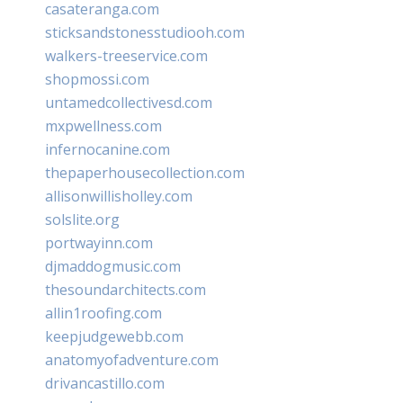
casateranga.com
sticksandstonesstudiooh.com
walkers-treeservice.com
shopmossi.com
untamedcollectivesd.com
mxpwellness.com
infernocanine.com
thepaperhousecollection.com
allisonwillisholley.com
solslite.org
portwayinn.com
djmaddogmusic.com
thesoundarchitects.com
allin1roofing.com
keepjudgewebb.com
anatomyofadventure.com
drivancastillo.com