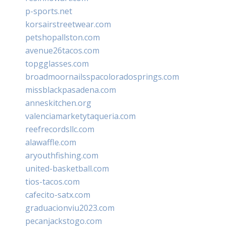
p-sports.net
korsairstreetwear.com
petshopallston.com
avenue26tacos.com
topgglasses.com
broadmoornailsspacoloradosprings.com
missblackpasadena.com
anneskitchen.org
valenciamarketytaqueria.com
reefrecordsllc.com
alawaffle.com
aryouthfishing.com
united-basketball.com
tios-tacos.com
cafecito-satx.com
graduacionviu2023.com
pecanjackstogo.com