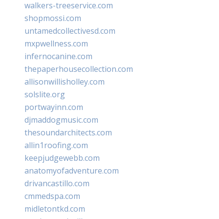
walkers-treeservice.com
shopmossi.com
untamedcollectivesd.com
mxpwellness.com
infernocanine.com
thepaperhousecollection.com
allisonwillisholley.com
solslite.org
portwayinn.com
djmaddogmusic.com
thesoundarchitects.com
allin1roofing.com
keepjudgewebb.com
anatomyofadventure.com
drivancastillo.com
cmmedspa.com
midletontkd.com