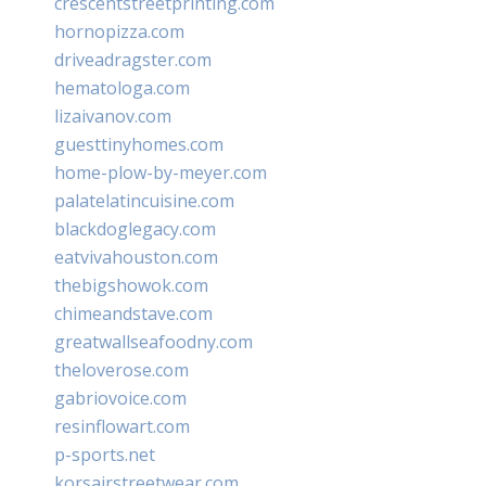
crescentstreetprinting.com
hornopizza.com
driveadragster.com
hematologa.com
lizaivanov.com
guesttinyhomes.com
home-plow-by-meyer.com
palatelatincuisine.com
blackdoglegacy.com
eatvivahouston.com
thebigshowok.com
chimeandstave.com
greatwallseafoodny.com
theloverose.com
gabriovoice.com
resinflowart.com
p-sports.net
korsairstreetwear.com