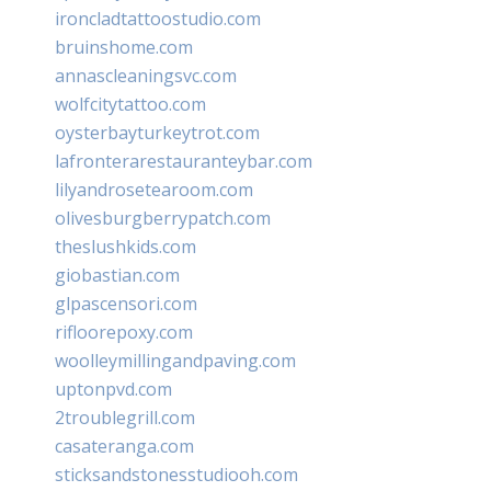
ironcladtattoostudio.com
bruinshome.com
annascleaningsvc.com
wolfcitytattoo.com
oysterbayturkeytrot.com
lafronterarestauranteybar.com
lilyandrosetearoom.com
olivesburgberrypatch.com
theslushkids.com
giobastian.com
glpascensori.com
rifloorepoxy.com
woolleymillingandpaving.com
uptonpvd.com
2troublegrill.com
casateranga.com
sticksandstonesstudiooh.com