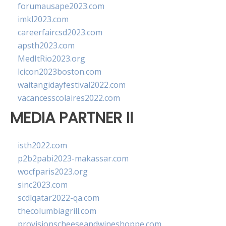
forumausape2023.com
imkl2023.com
careerfaircsd2023.com
apsth2023.com
MedItRio2023.org
lcicon2023boston.com
waitangidayfestival2022.com
vacancesscolaires2022.com
MEDIA PARTNER II
isth2022.com
p2b2pabi2023-makassar.com
wocfparis2023.org
sinc2023.com
scdlqatar2022-qa.com
thecolumbiagrill.com
provisionscheeseandwineshoppe.com