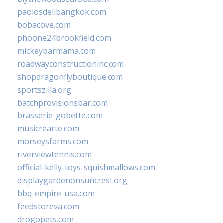
paolosdelibangkok.com
bobacove.com
phoone24brookfield.com
mickeybarmama.com
roadwayconstructioninc.com
shopdragonflyboutique.com
sportszilla.org
batchprovisionsbar.com
brasserie-gobette.com
musicrearte.com
morseysfarms.com
riverviewtennis.com
official-kelly-toys-squishmallows.com
displaygardenonsuncrest.org
bbq-empire-usa.com
feedstoreva.com
drogopets.com