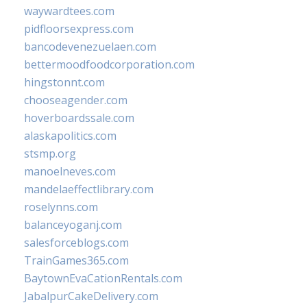
waywardtees.com
pidfloorsexpress.com
bancodevenezuelaen.com
bettermoodfoodcorporation.com
hingstonnt.com
chooseagender.com
hoverboardssale.com
alaskapolitics.com
stsmp.org
manoelneves.com
mandelaeffectlibrary.com
roselynns.com
balanceyoganj.com
salesforceblogs.com
TrainGames365.com
BaytownEvaCationRentals.com
JabalpurCakeDelivery.com