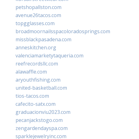
petshopallston.com
avenue26tacos.com
topgglasses.com
broadmoornailsspacoloradosprings.com
missblackpasadena.com
anneskitchen.org
valenciamarketytaqueria.com
reefrecordsllc.com
alawaffle.com
aryouthfishing.com
united-basketball.com
tios-tacos.com
cafecito-satx.com
graduacionviu2023.com
pecanjackstogo.com
zengardendayspa.com
sparklejewelryinc.com