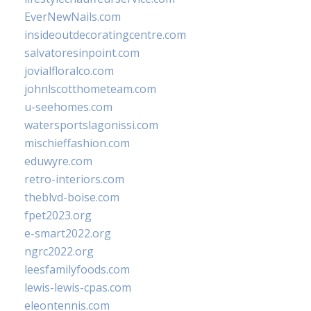
EverNewNails.com
insideoutdecoratingcentre.com
salvatoresinpoint.com
jovialfloralco.com
johnlscotthometeam.com
u-seehomes.com
watersportslagonissi.com
mischieffashion.com
eduwyre.com
retro-interiors.com
theblvd-boise.com
fpet2023.org
e-smart2022.org
ngrc2022.org
leesfamilyfoods.com
lewis-lewis-cpas.com
eleontennis.com