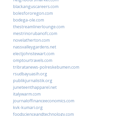
blackanguscareers.com
bolesfororegon.com
bodega-ole.com
thestreamlinerlounge.com
mestrinorubanofc.com
novelatherton.com
nassvalleygardens.net
electjohnstewart.com
omptourtravels.com
tribratanews-polreskebumen.com
rsudbayuasih.org
publikjurnalistik.org
juneteenthapparel.net
italywarm.com
journaloffinanceeconomics.com
kvk-kumari.org
foodscienceandtechnology.com