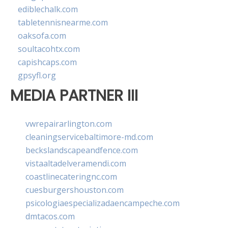
ediblechalk.com
tabletennisnearme.com
oaksofa.com
soultacohtx.com
capishcaps.com
gpsyfl.org
MEDIA PARTNER III
vwrepairarlington.com
cleaningservicebaltimore-md.com
beckslandscapeandfence.com
vistaaltadelveramendi.com
coastlinecateringnc.com
cuesburgershouston.com
psicologiaespecializadaencampeche.com
dmtacos.com