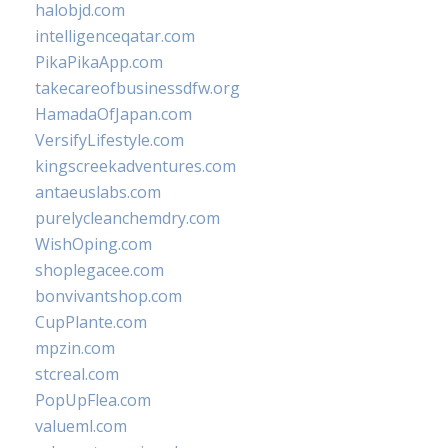
halobjd.com
intelligenceqatar.com
PikaPikaApp.com
takecareofbusinessdfw.org
HamadaOfJapan.com
VersifyLifestyle.com
kingscreekadventures.com
antaeuslabs.com
purelycleanchemdry.com
WishOping.com
shoplegacee.com
bonvivantshop.com
CupPlante.com
mpzin.com
stcreal.com
PopUpFlea.com
valueml.com