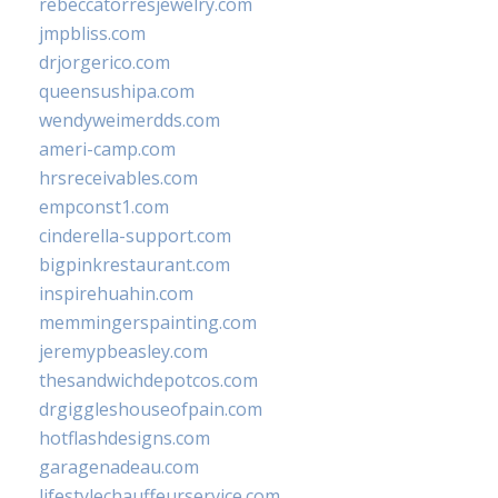
rebeccatorresjewelry.com
jmpbliss.com
drjorgerico.com
queensushipa.com
wendyweimerdds.com
ameri-camp.com
hrsreceivables.com
empconst1.com
cinderella-support.com
bigpinkrestaurant.com
inspirehuahin.com
memmingerspainting.com
jeremypbeasley.com
thesandwichdepotcos.com
drgiggleshouseofpain.com
hotflashdesigns.com
garagenadeau.com
lifestylechauffeurservice.com