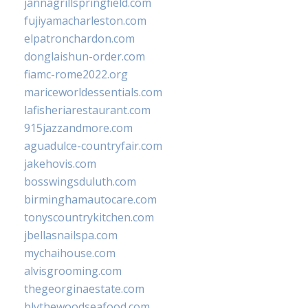
jannagrillspringfield.com
fujiyamacharleston.com
elpatronchardon.com
donglaishun-order.com
fiamc-rome2022.org
mariceworldessentials.com
lafisheriarestaurant.com
915jazzandmore.com
aguadulce-countryfair.com
jakehovis.com
bosswingsduluth.com
birminghamautocare.com
tonyscountrykitchen.com
jbellasnailspa.com
mychaihouse.com
alvisgrooming.com
thegeorginaestate.com
blythewoodseafood.com