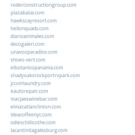
roderconstructiongroup.com
plazabatai.com
hawkscayresort.com
hellonquads.com
diarioanimales.com
decogaleri.com
unavozparadios.com
shoes-vert.com
elbotanicopanama.com
shadyoaksrockportrvpark.com
jccoinlaundry.com
kautorepair.com
marjaeswinebar.com
elmazatlanclinton.com
ideacoffeenyc.com
odieschillicothe.com
lacantinitagalesburg.com