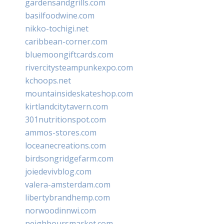
gardensandgrills.com
basilfoodwine.com
nikko-tochigi.net
caribbean-corner.com
bluemoongiftcards.com
rivercitysteampunkexpo.com
kchoops.net
mountainsideskateshop.com
kirtlandcitytavern.com
301nutritionspot.com
ammos-stores.com
loceanecreations.com
birdsongridgefarm.com
joiedevivblog.com
valera-amsterdam.com
libertybrandhemp.com
norwoodinnwi.com
neighboursmarket.com