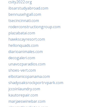
csity2022.org
ibsarstudyabroad.com
bennusehgall.com
tsecincinnati.com
roderconstructiongroup.com
plazabatai.com
hawkscayresort.com
hellonquads.com
diarioanimales.com
decogaleri.com
unavozparadios.com
shoes-vert.com
elbotanicopanama.com
shadyoaksrockportrvpark.com
jccoinlaundry.com
kautorepair.com
marjaeswinebar.com