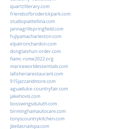
quartzliterary.com
friendsofbroderickpark.com
studiopiattellina.com
jannagrillspringfield.com
fujiyamacharleston.com
elpatronchardon.com
donglaishun-order.com
fiamc-rome2022.org
mariceworldessentials.com
lafisheriarestaurant.com
915jazzandmore.com
aguadulce-countryfair.com
jakehovis.com
bosswingsduluth.com
birminghamautocare.com
tonyscountrykitchen.com
jbellasnailspa.com