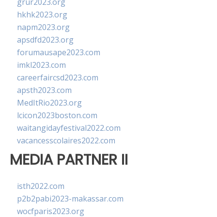
grur2023.org
hkhk2023.org
napm2023.org
apsdfd2023.org
forumausape2023.com
imkl2023.com
careerfaircsd2023.com
apsth2023.com
MedItRio2023.org
lcicon2023boston.com
waitangidayfestival2022.com
vacancesscolaires2022.com
MEDIA PARTNER II
isth2022.com
p2b2pabi2023-makassar.com
wocfparis2023.org