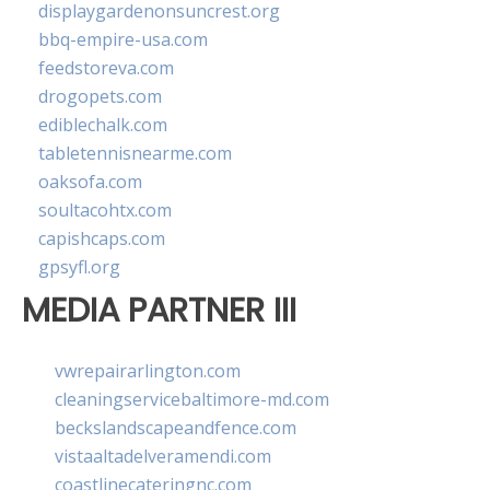
displaygardenonsuncrest.org
bbq-empire-usa.com
feedstoreva.com
drogopets.com
ediblechalk.com
tabletennisnearme.com
oaksofa.com
soultacohtx.com
capishcaps.com
gpsyfl.org
MEDIA PARTNER III
vwrepairarlington.com
cleaningservicebaltimore-md.com
beckslandscapeandfence.com
vistaaltadelveramendi.com
coastlinecateringnc.com