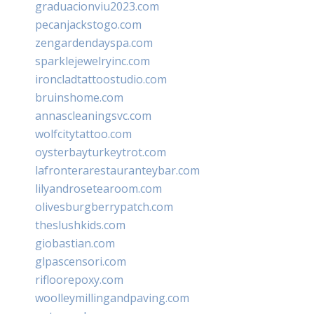
graduacionviu2023.com
pecanjackstogo.com
zengardendayspa.com
sparklejewelryinc.com
ironcladtattoostudio.com
bruinshome.com
annascleaningsvc.com
wolfcitytattoo.com
oysterbayturkeytrot.com
lafronterarestauranteybar.com
lilyandrosetearoom.com
olivesburgberrypatch.com
theslushkids.com
giobastian.com
glpascensori.com
rifloorepoxy.com
woolleymillingandpaving.com