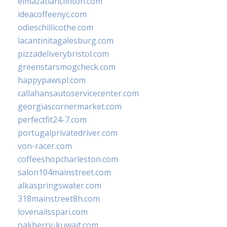
elmazatlanclinton.com
ideacoffeenyc.com
odieschillicothe.com
lacantinitagalesburg.com
pizzadeliverybristol.com
greenstarsmogcheck.com
happypawspl.com
callahansautoservicecenter.com
georgiascornermarket.com
perfectfit24-7.com
portugalprivatedriver.com
von-racer.com
coffeeshopcharleston.com
salon104mainstreet.com
alkaspringswater.com
318mainstreet8h.com
lovenailsspari.com
oakberry-kuwait.com