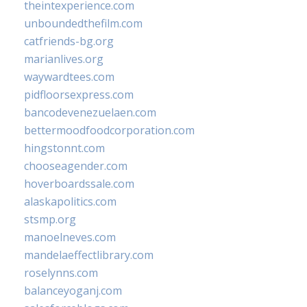
theintexperience.com
unboundedthefilm.com
catfriends-bg.org
marianlives.org
waywardtees.com
pidfloorsexpress.com
bancodevenezuelaen.com
bettermoodfoodcorporation.com
hingstonnt.com
chooseagender.com
hoverboardssale.com
alaskapolitics.com
stsmp.org
manoelneves.com
mandelaeffectlibrary.com
roselynns.com
balanceyoganj.com