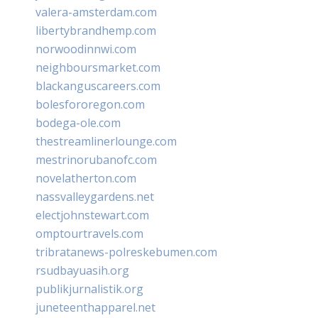
valera-amsterdam.com
libertybrandhemp.com
norwoodinnwi.com
neighboursmarket.com
blackanguscareers.com
bolesfororegon.com
bodega-ole.com
thestreamlinerlounge.com
mestrinorubanofc.com
novelatherton.com
nassvalleygardens.net
electjohnstewart.com
omptourtravels.com
tribratanews-polreskebumen.com
rsudbayuasih.org
publikjurnalistik.org
juneteenthapparel.net