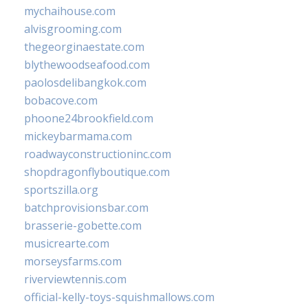
mychaihouse.com
alvisgrooming.com
thegeorginaestate.com
blythewoodseafood.com
paolosdelibangkok.com
bobacove.com
phoone24brookfield.com
mickeybarmama.com
roadwayconstructioninc.com
shopdragonflyboutique.com
sportszilla.org
batchprovisionsbar.com
brasserie-gobette.com
musicrearte.com
morseysfarms.com
riverviewtennis.com
official-kelly-toys-squishmallows.com