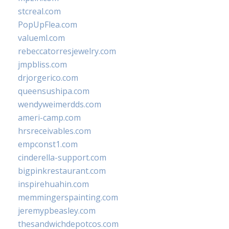
stcreal.com
PopUpFlea.com
valueml.com
rebeccatorresjewelry.com
jmpbliss.com
drjorgerico.com
queensushipa.com
wendyweimerdds.com
ameri-camp.com
hrsreceivables.com
empconst1.com
cinderella-support.com
bigpinkrestaurant.com
inspirehuahin.com
memmingerspainting.com
jeremypbeasley.com
thesandwichdepotcos.com