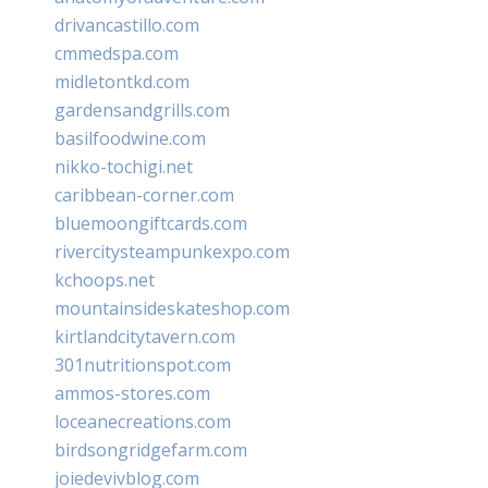
drivancastillo.com
cmmedspa.com
midletontkd.com
gardensandgrills.com
basilfoodwine.com
nikko-tochigi.net
caribbean-corner.com
bluemoongiftcards.com
rivercitysteampunkexpo.com
kchoops.net
mountainsideskateshop.com
kirtlandcitytavern.com
301nutritionspot.com
ammos-stores.com
loceanecreations.com
birdsongridgefarm.com
joiedevivblog.com