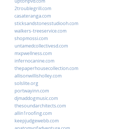
uptonpvd.com
2troublegrill.com
casateranga.com
sticksandstonesstudiooh.com
walkers-treeservice.com
shopmossi.com
untamedcollectivesd.com
mxpwellness.com
infernocanine.com
thepaperhousecollection.com
allisonwillisholley.com
solslite.org
portwayinn.com
djmaddogmusic.com
thesoundarchitects.com
allin1roofing.com
keepjudgewebb.com
anatomyofadventure.com