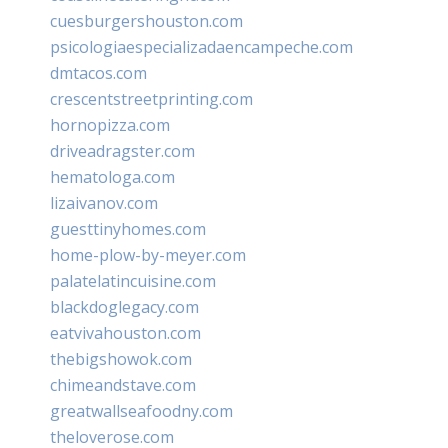
cuesburgershouston.com
psicologiaespecializadaencampeche.com
dmtacos.com
crescentstreetprinting.com
hornopizza.com
driveadragster.com
hematologa.com
lizaivanov.com
guesttinyhomes.com
home-plow-by-meyer.com
palatelatincuisine.com
blackdoglegacy.com
eatvivahouston.com
thebigshowok.com
chimeandstave.com
greatwallseafoodny.com
theloverose.com