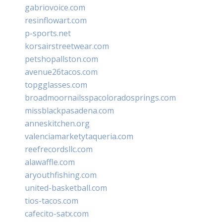
gabriovoice.com
resinflowart.com
p-sports.net
korsairstreetwear.com
petshopallston.com
avenue26tacos.com
topgglasses.com
broadmoornailsspacoloradosprings.com
missblackpasadena.com
anneskitchen.org
valenciamarketytaqueria.com
reefrecordsllc.com
alawaffle.com
aryouthfishing.com
united-basketball.com
tios-tacos.com
cafecito-satx.com