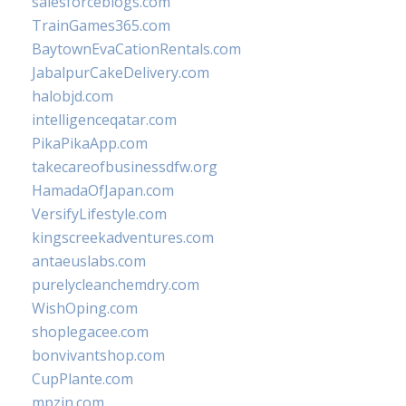
salesforceblogs.com
TrainGames365.com
BaytownEvaCationRentals.com
JabalpurCakeDelivery.com
halobjd.com
intelligenceqatar.com
PikaPikaApp.com
takecareofbusinessdfw.org
HamadaOfJapan.com
VersifyLifestyle.com
kingscreekadventures.com
antaeuslabs.com
purelycleanchemdry.com
WishOping.com
shoplegacee.com
bonvivantshop.com
CupPlante.com
mpzin.com