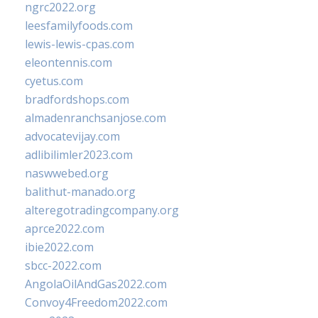
ngrc2022.org
leesfamilyfoods.com
lewis-lewis-cpas.com
eleontennis.com
cyetus.com
bradfordshops.com
almadenranchsanjose.com
advocatevijay.com
adlibilimler2023.com
naswwebed.org
balithut-manado.org
alteregotradingcompany.org
aprce2022.com
ibie2022.com
sbcc-2022.com
AngolaOilAndGas2022.com
Convoy4Freedom2022.com