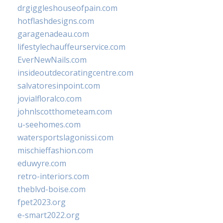
drgiggleshouseofpain.com
hotflashdesigns.com
garagenadeau.com
lifestylechauffeurservice.com
EverNewNails.com
insideoutdecoratingcentre.com
salvatoresinpoint.com
jovialfloralco.com
johnlscotthometeam.com
u-seehomes.com
watersportslagonissi.com
mischieffashion.com
eduwyre.com
retro-interiors.com
theblvd-boise.com
fpet2023.org
e-smart2022.org