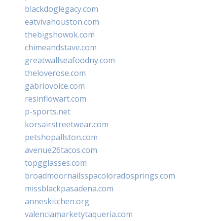
blackdoglegacy.com
eatvivahouston.com
thebigshowok.com
chimeandstave.com
greatwallseafoodny.com
theloverose.com
gabriovoice.com
resinflowart.com
p-sports.net
korsairstreetwear.com
petshopallston.com
avenue26tacos.com
topgglasses.com
broadmoornailsspacoloradosprings.com
missblackpasadena.com
anneskitchen.org
valenciamarketytaqueria.com