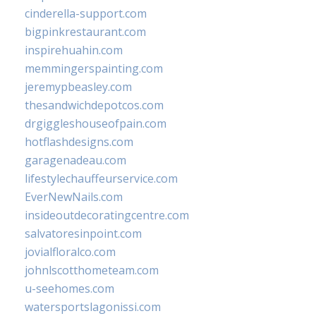
cinderella-support.com
bigpinkrestaurant.com
inspirehuahin.com
memmingerspainting.com
jeremypbeasley.com
thesandwichdepotcos.com
drgiggleshouseofpain.com
hotflashdesigns.com
garagenadeau.com
lifestylechauffeurservice.com
EverNewNails.com
insideoutdecoratingcentre.com
salvatoresinpoint.com
jovialfloralco.com
johnlscotthometeam.com
u-seehomes.com
watersportslagonissi.com