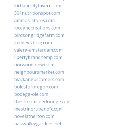
kirtlandcitytavern.com
301nutritionspot.com
ammos-stores.com
loceanecreations.com
birdsongridgefarm.com
joiedevivblog.com
valera-amsterdam.com
libertybrandhemp.com
norwoodinnwi.com
neighboursmarket.com
blackanguscareers.com
bolesfororegon.com
bodega-ole.com
thestreamlinerlounge.com
mestrinorubanofc.com
novelatherton.com
nassvalleygardens.net