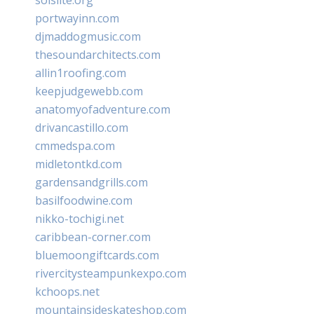
portwayinn.com
djmaddogmusic.com
thesoundarchitects.com
allin1roofing.com
keepjudgewebb.com
anatomyofadventure.com
drivancastillo.com
cmmedspa.com
midletontkd.com
gardensandgrills.com
basilfoodwine.com
nikko-tochigi.net
caribbean-corner.com
bluemoongiftcards.com
rivercitysteampunkexpo.com
kchoops.net
mountainsideskateshop.com