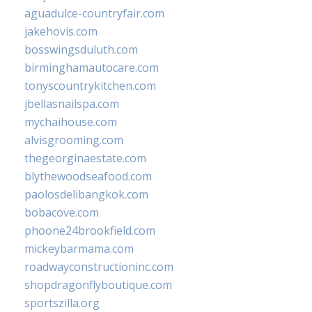
aguadulce-countryfair.com
jakehovis.com
bosswingsduluth.com
birminghamautocare.com
tonyscountrykitchen.com
jbellasnailspa.com
mychaihouse.com
alvisgrooming.com
thegeorginaestate.com
blythewoodseafood.com
paolosdelibangkok.com
bobacove.com
phoone24brookfield.com
mickeybarmama.com
roadwayconstructioninc.com
shopdragonflyboutique.com
sportszilla.org