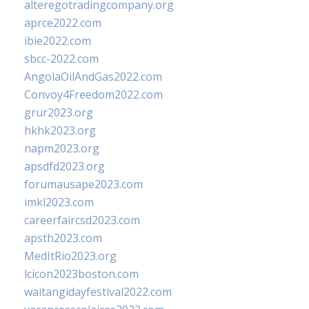
alteregotradingcompany.org
aprce2022.com
ibie2022.com
sbcc-2022.com
AngolaOilAndGas2022.com
Convoy4Freedom2022.com
grur2023.org
hkhk2023.org
napm2023.org
apsdfd2023.org
forumausape2023.com
imkl2023.com
careerfaircsd2023.com
apsth2023.com
MedItRio2023.org
lcicon2023boston.com
waitangidayfestival2022.com