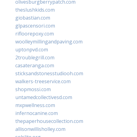
olivesburgberrypatch.com
theslushkids.com
giobastian.com
glpascensori.com
rifloorepoxy.com
woolleymillingandpaving.com
uptonpvd.com
2troublegrill.com
casateranga.com
sticksandstonesstudiooh.com
walkers-treeservice.com
shopmossi.com
untamedcollectivesd.com
mxpwellness.com
infernocanine.com
thepaperhousecollection.com
allisonwillisholley.com
solslite.org