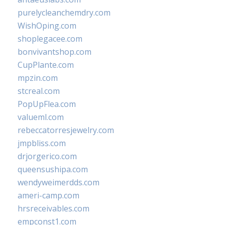
purelycleanchemdry.com
WishOping.com
shoplegacee.com
bonvivantshop.com
CupPlante.com
mpzin.com
stcreal.com
PopUpFlea.com
valueml.com
rebeccatorresjewelry.com
jmpbliss.com
drjorgerico.com
queensushipa.com
wendyweimerdds.com
ameri-camp.com
hrsreceivables.com
empconst1.com