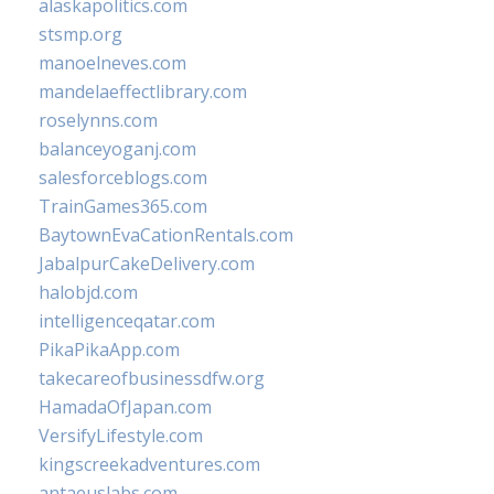
alaskapolitics.com
stsmp.org
manoelneves.com
mandelaeffectlibrary.com
roselynns.com
balanceyoganj.com
salesforceblogs.com
TrainGames365.com
BaytownEvaCationRentals.com
JabalpurCakeDelivery.com
halobjd.com
intelligenceqatar.com
PikaPikaApp.com
takecareofbusinessdfw.org
HamadaOfJapan.com
VersifyLifestyle.com
kingscreekadventures.com
antaeuslabs.com