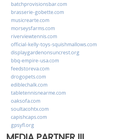
batchprovisionsbar.com
brasserie-gobette.com
musicrearte.com
morseysfarms.com
riverviewtennis.com
official-kelly-toys-squishmallows.com
displaygardenonsuncrest.org
bbq-empire-usa.com
feedstoreva.com
drogopets.com
ediblechalk.com
tabletennisnearme.com
oaksofa.com
soultacohtx.com
capishcaps.com
gpsyfl.org
MEDIA PARTNER III