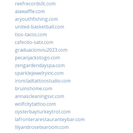
reefrecordsllc.com
alawaffle.com
aryouthfishing.com
united-basketball.com
tios-tacos.com
cafecito-satx.com
graduacionviu2023.com
pecanjackstogo.com
zengardendayspa.com
sparklejewelryinc.com
ironcladtattoostudio.com
bruinshome.com
annascleaningsvc.com
wolfcitytattoo.com
oysterbayturkeytrot.com
lafronterarestauranteybar.com
lilyandrosetearoom.com