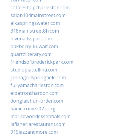
coffeeshopcharleston.com
salon104mainstreet.com
alkaspringswater.com
318mainstreet8h.com
lovenailsspari.com
oakberry-kuwait.com
quartzliterary.com
friendsofbroderickpark.com
studiopiattellina.com
jannagrillspringfield.com
fujiyamacharleston.com
elpatronchardon.com
donglaishun-order.com
fiamc-rome2022.org
mariceworldessentials.com
lafisheriarestaurant.com
915jazzandmore.com