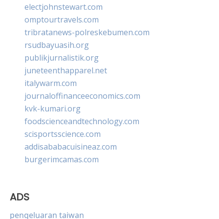
electjohnstewart.com
omptourtravels.com
tribratanews-polreskebumen.com
rsudbayuasih.org
publikjurnalistik.org
juneteenthapparel.net
italywarm.com
journaloffinanceeconomics.com
kvk-kumari.org
foodscienceandtechnology.com
scisportsscience.com
addisababacuisineaz.com
burgerimcamas.com
ADS
pengeluaran taiwan