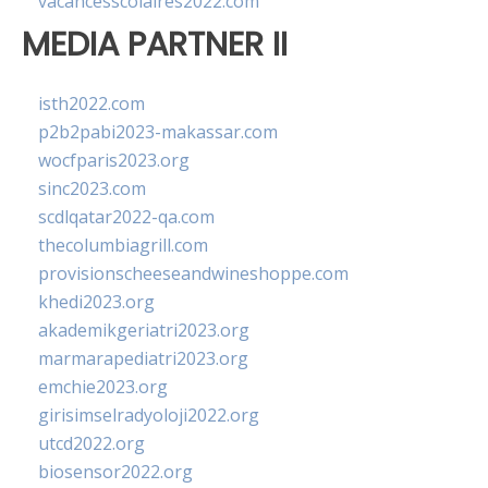
vacancesscolaires2022.com
MEDIA PARTNER II
isth2022.com
p2b2pabi2023-makassar.com
wocfparis2023.org
sinc2023.com
scdlqatar2022-qa.com
thecolumbiagrill.com
provisionscheeseandwineshoppe.com
khedi2023.org
akademikgeriatri2023.org
marmarapediatri2023.org
emchie2023.org
girisimselradyoloji2022.org
utcd2022.org
biosensor2022.org