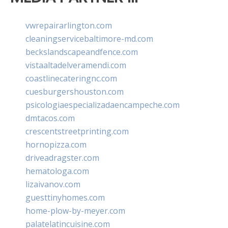
vwrepairarlington.com
cleaningservicebaltimore-md.com
beckslandscapeandfence.com
vistaaltadelveramendi.com
coastlinecateringnc.com
cuesburgershouston.com
psicologiaespecializadaencampeche.com
dmtacos.com
crescentstreetprinting.com
hornopizza.com
driveadragster.com
hematologa.com
lizaivanov.com
guesttinyhomes.com
home-plow-by-meyer.com
palatelatincuisine.com