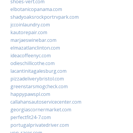
shoes-vert.com
elbotanicopanama.com
shadyoaksrockportrvpark.com
jccoinlaundry.com
kautorepair.com
marjaeswinebar.com
elmazatlanclinton.com
ideacoffeenyc.com
odieschillicothe.com
lacantinitagalesburg.com
pizzadeliverybristol.com
greenstarsmogcheck.com
happypawspl.com
callahansautoservicecenter.com
georgiascornermarket.com
perfectfit24-7.com
portugalprivatedriver.com
von-racer.com