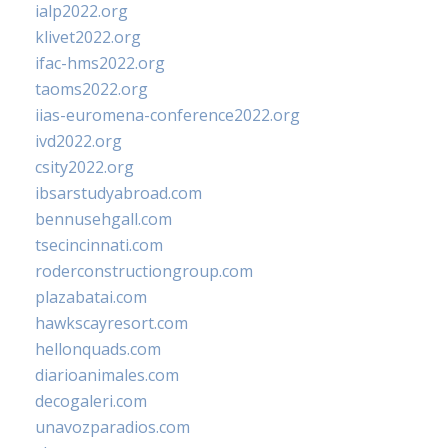
ialp2022.org
klivet2022.org
ifac-hms2022.org
taoms2022.org
iias-euromena-conference2022.org
ivd2022.org
csity2022.org
ibsarstudyabroad.com
bennusehgall.com
tsecincinnati.com
roderconstructiongroup.com
plazabatai.com
hawkscayresort.com
hellonquads.com
diarioanimales.com
decogaleri.com
unavozparadios.com