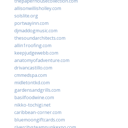
thepaperhousecollection.com
allisonwillisholley.com
solslite.org
portwayinn.com
djmaddogmusic.com
thesoundarchitects.com
allin1roofing.com
keepjudgewebb.com
anatomyofadventure.com
drivancastillo.com
cmmedspa.com
midletontkd.com
gardensandgrills.com
basilfoodwine.com
nikko-tochigi.net
caribbean-corner.com
bluemoongiftcards.com
rivercitysteampunkexpo.com