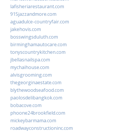
lafisheriarestaurant.com
915jazzandmore.com
aguadulce-countryfair.com
jakehovis.com
bosswingsduluth.com
birminghamautocare.com
tonyscountrykitchen.com
jbellasnailspa.com
mychaihouse.com
alvisgrooming.com
thegeorginaestate.com
blythewoodseafood.com
paolosdelibangkok.com
bobacove.com
phoone24brookfield.com
mickeybarmama.com
roadwayconstructioninc.com