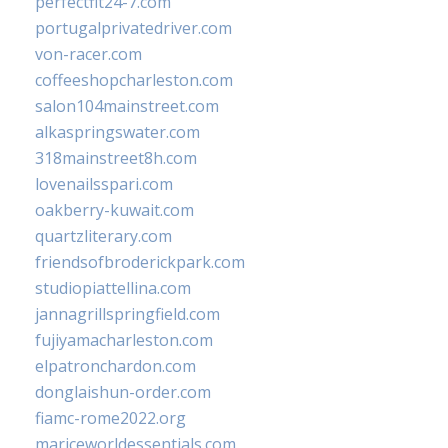
perfectfit24-7.com
portugalprivatedriver.com
von-racer.com
coffeeshopcharleston.com
salon104mainstreet.com
alkaspringswater.com
318mainstreet8h.com
lovenailsspari.com
oakberry-kuwait.com
quartzliterary.com
friendsofbroderickpark.com
studiopiattellina.com
jannagrillspringfield.com
fujiyamacharleston.com
elpatronchardon.com
donglaishun-order.com
fiamc-rome2022.org
mariceworldessentials.com