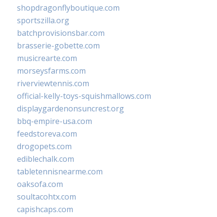
shopdragonflyboutique.com
sportszilla.org
batchprovisionsbar.com
brasserie-gobette.com
musicrearte.com
morseysfarms.com
riverviewtennis.com
official-kelly-toys-squishmallows.com
displaygardenonsuncrest.org
bbq-empire-usa.com
feedstoreva.com
drogopets.com
ediblechalk.com
tabletennisnearme.com
oaksofa.com
soultacohtx.com
capishcaps.com