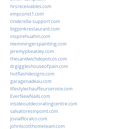
hrsreceivables.com
empconst1.com
cinderella-support.com
bigpinkrestaurant.com
inspirehuahin.com
memmingerspainting.com
jeremypbeasley.com
thesandwichdepotcos.com
drgiggleshouseofpain.com
hotflashdesigns.com
garagenadeau.com
lifestylechauffeurservice.com
EverNewNails.com
insideoutdecoratingcentre.com
salvatoresinpoint.com
jovialfloralco.com
johnlscotthometeam.com