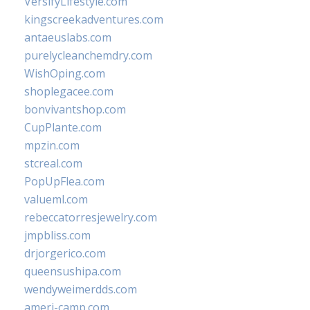
VersifyLifestyle.com
kingscreekadventures.com
antaeuslabs.com
purelycleanchemdry.com
WishOping.com
shoplegacee.com
bonvivantshop.com
CupPlante.com
mpzin.com
stcreal.com
PopUpFlea.com
valueml.com
rebeccatorresjewelry.com
jmpbliss.com
drjorgerico.com
queensushipa.com
wendyweimerdds.com
ameri-camp.com