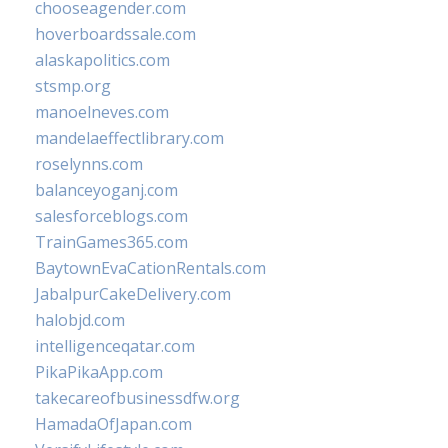
chooseagender.com
hoverboardssale.com
alaskapolitics.com
stsmp.org
manoelneves.com
mandelaeffectlibrary.com
roselynns.com
balanceyoganj.com
salesforceblogs.com
TrainGames365.com
BaytownEvaCationRentals.com
JabalpurCakeDelivery.com
halobjd.com
intelligenceqatar.com
PikaPikaApp.com
takecareofbusinessdfw.org
HamadaOfJapan.com