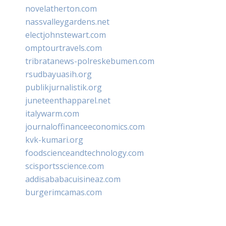
novelatherton.com
nassvalleygardens.net
electjohnstewart.com
omptourtravels.com
tribratanews-polreskebumen.com
rsudbayuasih.org
publikjurnalistik.org
juneteenthapparel.net
italywarm.com
journaloffinanceeconomics.com
kvk-kumari.org
foodscienceandtechnology.com
scisportsscience.com
addisababacuisineaz.com
burgerimcamas.com