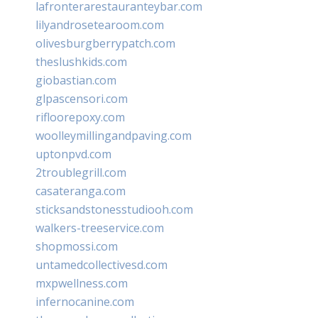
lafronterarestauranteybar.com
lilyandrosetearoom.com
olivesburgberrypatch.com
theslushkids.com
giobastian.com
glpascensori.com
rifloorepoxy.com
woolleymillingandpaving.com
uptonpvd.com
2troublegrill.com
casateranga.com
sticksandstonesstudiooh.com
walkers-treeservice.com
shopmossi.com
untamedcollectivesd.com
mxpwellness.com
infernocanine.com