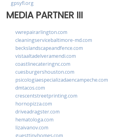
gpsyfl.org
MEDIA PARTNER III
vwrepairarlington.com
cleaningservicebaltimore-md.com
beckslandscapeandfence.com
vistaaltadelveramendi.com
coastlinecateringnc.com
cuesburgershouston.com
psicologiaespecializadaencampeche.com
dmtacos.com
crescentstreetprinting.com
hornopizza.com
driveadragster.com
hematologa.com
lizaivanov.com
guesttinyhomes.com