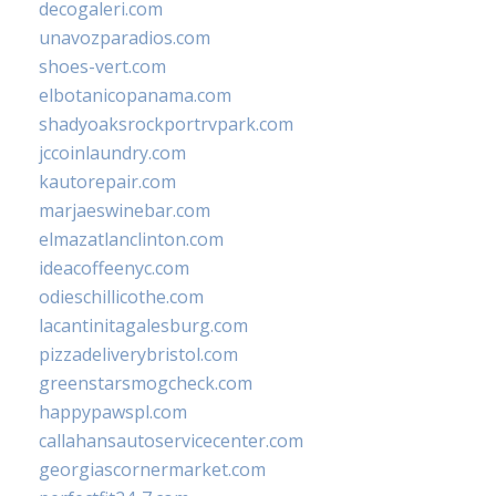
decogaleri.com
unavozparadios.com
shoes-vert.com
elbotanicopanama.com
shadyoaksrockportrvpark.com
jccoinlaundry.com
kautorepair.com
marjaeswinebar.com
elmazatlanclinton.com
ideacoffeenyc.com
odieschillicothe.com
lacantinitagalesburg.com
pizzadeliverybristol.com
greenstarsmogcheck.com
happypawspl.com
callahansautoservicecenter.com
georgiascornermarket.com