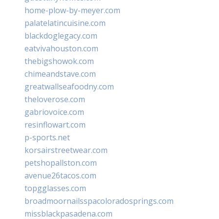
home-plow-by-meyer.com
palatelatincuisine.com
blackdoglegacy.com
eatvivahouston.com
thebigshowok.com
chimeandstave.com
greatwallseafoodny.com
theloverose.com
gabriovoice.com
resinflowart.com
p-sports.net
korsairstreetwear.com
petshopallston.com
avenue26tacos.com
topgglasses.com
broadmoornailsspacoloradosprings.com
missblackpasadena.com