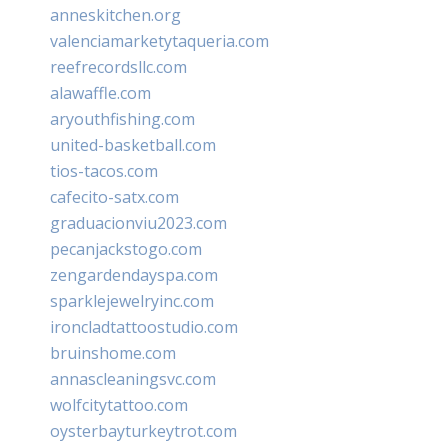
anneskitchen.org
valenciamarketytaqueria.com
reefrecordsllc.com
alawaffle.com
aryouthfishing.com
united-basketball.com
tios-tacos.com
cafecito-satx.com
graduacionviu2023.com
pecanjackstogo.com
zengardendayspa.com
sparklejewelryinc.com
ironcladtattoostudio.com
bruinshome.com
annascleaningsvc.com
wolfcitytattoo.com
oysterbayturkeytrot.com