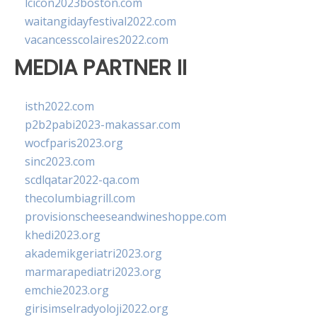
lcicon2023boston.com
waitangidayfestival2022.com
vacancesscolaires2022.com
MEDIA PARTNER II
isth2022.com
p2b2pabi2023-makassar.com
wocfparis2023.org
sinc2023.com
scdlqatar2022-qa.com
thecolumbiagrill.com
provisionscheeseandwineshoppe.com
khedi2023.org
akademikgeriatri2023.org
marmarapediatri2023.org
emchie2023.org
girisimselradyoloji2022.org