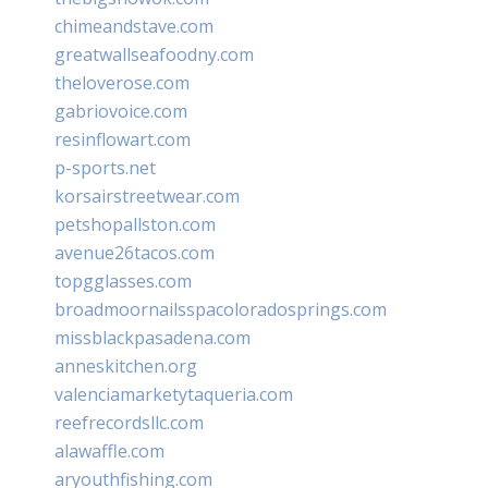
chimeandstave.com
greatwallseafoodny.com
theloverose.com
gabriovoice.com
resinflowart.com
p-sports.net
korsairstreetwear.com
petshopallston.com
avenue26tacos.com
topgglasses.com
broadmoornailsspacoloradosprings.com
missblackpasadena.com
anneskitchen.org
valenciamarketytaqueria.com
reefrecordsllc.com
alawaffle.com
aryouthfishing.com