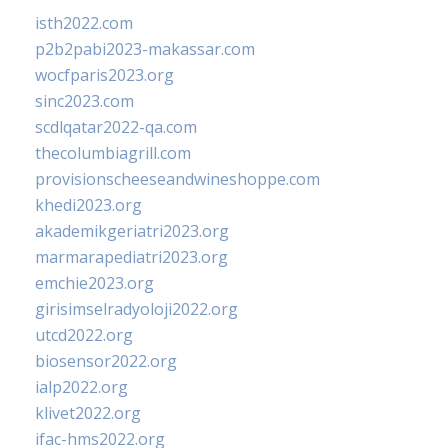
isth2022.com
p2b2pabi2023-makassar.com
wocfparis2023.org
sinc2023.com
scdlqatar2022-qa.com
thecolumbiagrill.com
provisionscheeseandwineshoppe.com
khedi2023.org
akademikgeriatri2023.org
marmarapediatri2023.org
emchie2023.org
girisimselradyoloji2022.org
utcd2022.org
biosensor2022.org
ialp2022.org
klivet2022.org
ifac-hms2022.org