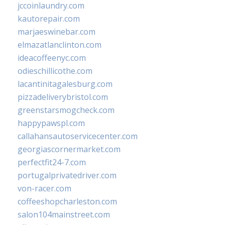
jccoinlaundry.com
kautorepair.com
marjaeswinebar.com
elmazatlanclinton.com
ideacoffeenyc.com
odieschillicothe.com
lacantinitagalesburg.com
pizzadeliverybristol.com
greenstarsmogcheck.com
happypawspl.com
callahansautoservicecenter.com
georgiascornermarket.com
perfectfit24-7.com
portugalprivatedriver.com
von-racer.com
coffeeshopcharleston.com
salon104mainstreet.com