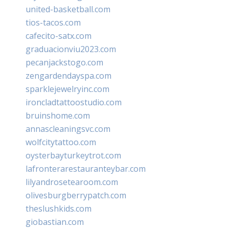
united-basketball.com
tios-tacos.com
cafecito-satx.com
graduacionviu2023.com
pecanjackstogo.com
zengardendayspa.com
sparklejewelryinc.com
ironcladtattoostudio.com
bruinshome.com
annascleaningsvc.com
wolfcitytattoo.com
oysterbayturkeytrot.com
lafronterarestauranteybar.com
lilyandrosetearoom.com
olivesburgberrypatch.com
theslushkids.com
giobastian.com