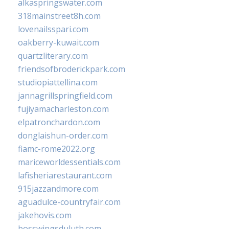
alkaspringswater.com
318mainstreet8h.com
lovenailsspari.com
oakberry-kuwait.com
quartzliterary.com
friendsofbroderickpark.com
studiopiattellina.com
jannagrillspringfield.com
fujiyamacharleston.com
elpatronchardon.com
donglaishun-order.com
fiamc-rome2022.org
mariceworldessentials.com
lafisheriarestaurant.com
915jazzandmore.com
aguadulce-countryfair.com
jakehovis.com
bosswingsduluth.com