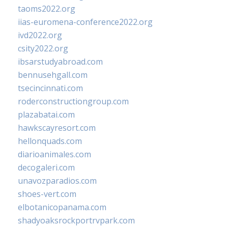
taoms2022.org
iias-euromena-conference2022.org
ivd2022.org
csity2022.org
ibsarstudyabroad.com
bennusehgall.com
tsecincinnati.com
roderconstructiongroup.com
plazabatai.com
hawkscayresort.com
hellonquads.com
diarioanimales.com
decogaleri.com
unavozparadios.com
shoes-vert.com
elbotanicopanama.com
shadyoaksrockportrvpark.com