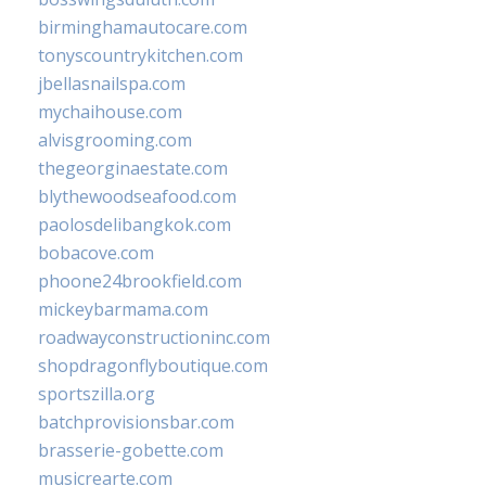
birminghamautocare.com
tonyscountrykitchen.com
jbellasnailspa.com
mychaihouse.com
alvisgrooming.com
thegeorginaestate.com
blythewoodseafood.com
paolosdelibangkok.com
bobacove.com
phoone24brookfield.com
mickeybarmama.com
roadwayconstructioninc.com
shopdragonflyboutique.com
sportszilla.org
batchprovisionsbar.com
brasserie-gobette.com
musicrearte.com