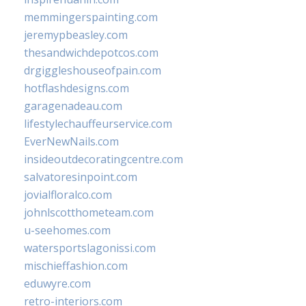
memmingerspainting.com
jeremypbeasley.com
thesandwichdepotcos.com
drgiggleshouseofpain.com
hotflashdesigns.com
garagenadeau.com
lifestylechauffeurservice.com
EverNewNails.com
insideoutdecoratingcentre.com
salvatoresinpoint.com
jovialfloralco.com
johnlscotthometeam.com
u-seehomes.com
watersportslagonissi.com
mischieffashion.com
eduwyre.com
retro-interiors.com