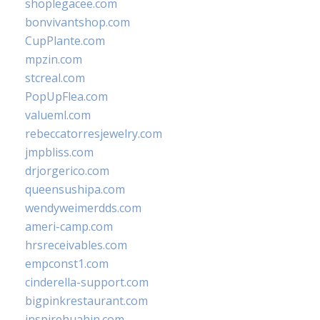
shoplegacee.com
bonvivantshop.com
CupPlante.com
mpzin.com
stcreal.com
PopUpFlea.com
valueml.com
rebeccatorresjewelry.com
jmpbliss.com
drjorgerico.com
queensushipa.com
wendyweimerdds.com
ameri-camp.com
hrsreceivables.com
empconst1.com
cinderella-support.com
bigpinkrestaurant.com
inspirehuahin.com