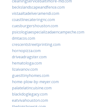
cleaningservicebaltimore-md.com
beckslandscapeandfence.com
vistaaltadelveramendi.com
coastlinecateringnc.com
cuesburgershouston.com
psicologiaespecializadaencampeche.com
dmtacos.com
crescentstreetprinting.com
hornopizza.com
driveadragster.com
hematologa.com
lizaivanov.com
guesttinyhomes.com
home-plow-by-meyer.com
palatelatincuisine.com
blackdoglegacy.com
eatvivahouston.com
thebigshowok.com