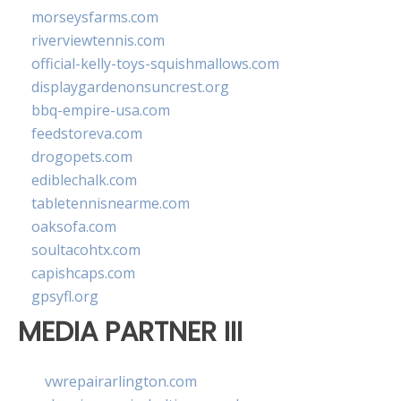
morseysfarms.com
riverviewtennis.com
official-kelly-toys-squishmallows.com
displaygardenonsuncrest.org
bbq-empire-usa.com
feedstoreva.com
drogopets.com
ediblechalk.com
tabletennisnearme.com
oaksofa.com
soultacohtx.com
capishcaps.com
gpsyfl.org
MEDIA PARTNER III
vwrepairarlington.com