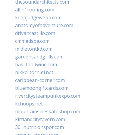
thesoundarchitects.com
allin1roofing.com
keepjudgewebb.com
anatomyofadventure.com
drivancastillo.com
cmmedspa.com
midletontkd.com
gardensandgrills.com
basilfoodwine.com
nikko-tochigi.net
caribbean-corner.com
bluemoongiftcards.com
rivercitysteampunkexpo.com
kchoops.net
mountainsideskateshop.com
kirtlandcitytavern.com
301nutritionspot.com
ammos-stores.com