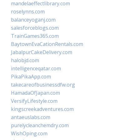
mandelaeffectlibrary.com
roselynns.com
balanceyoganj.com
salesforceblogs.com
TrainGames365.com
BaytownEvaCationRentals.com
JabalpurCakeDelivery.com
halobjd.com
intelligenceqatar.com
PikaPikaApp.com
takecareofbusinessdfw.org
HamadaOfJapan.com
VersifyLifestyle.com
kingscreekadventures.com
antaeuslabs.com
purelycleanchemdry.com
WishOping.com