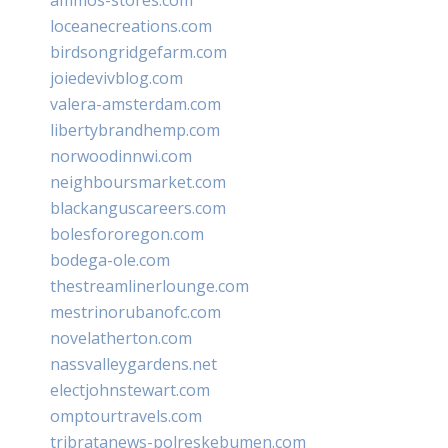
loceanecreations.com
birdsongridgefarm.com
joiedevivblog.com
valera-amsterdam.com
libertybrandhemp.com
norwoodinnwi.com
neighboursmarket.com
blackanguscareers.com
bolesfororegon.com
bodega-ole.com
thestreamlinerlounge.com
mestrinorubanofc.com
novelatherton.com
nassvalleygardens.net
electjohnstewart.com
omptourtravels.com
tribratanews-polreskebumen.com