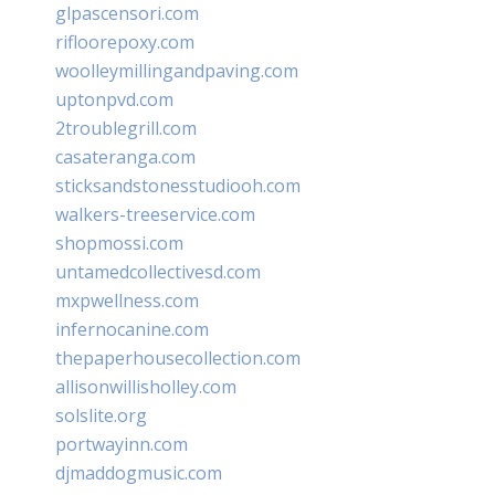
glpascensori.com
rifloorepoxy.com
woolleymillingandpaving.com
uptonpvd.com
2troublegrill.com
casateranga.com
sticksandstonesstudiooh.com
walkers-treeservice.com
shopmossi.com
untamedcollectivesd.com
mxpwellness.com
infernocanine.com
thepaperhousecollection.com
allisonwillisholley.com
solslite.org
portwayinn.com
djmaddogmusic.com