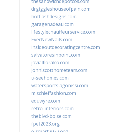
thesandwichdepotcos.com
drgiggleshouseofpain.com
hotflashdesigns.com
garagenadeau.com
lifestylechauffeurservice.com
EverNewNails.com
insideoutdecoratingcentre.com
salvatoresinpoint.com
jovialfloralco.com
johnlscotthometeam.com
u-seehomes.com
watersportslagonissi.com
mischieffashion.com
eduwyre.com
retro-interiors.com
theblvd-boise.com
fpet2023.org
e-smart2022.org