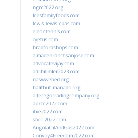
ngrc2022.org
leesfamilyfoods.com
lewis-lewis-cpas.com
eleontennis.com
cyetus.com
bradfordshops.com
almadenranchsanjose.com
advocatevijay.com
adlibilimler2023.com
naswwebed.org
balithut-manado.org
alteregotradingcompany.org
aprce2022.com
ibie2022.com
sbcc-2022.com
AngolaOilAndGas2022.com
Convoy4Freedom2022.com