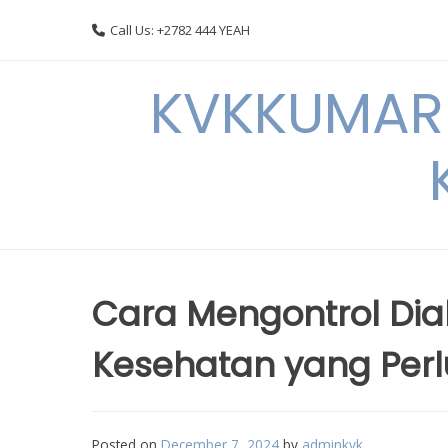
Skip
Call Us: +2782 444 YEAH
to
content
KVKKUMARI 
Cara Mengontrol Dia
Kesehatan yang Perl
Posted on
December 7, 2024
by
adminkvk