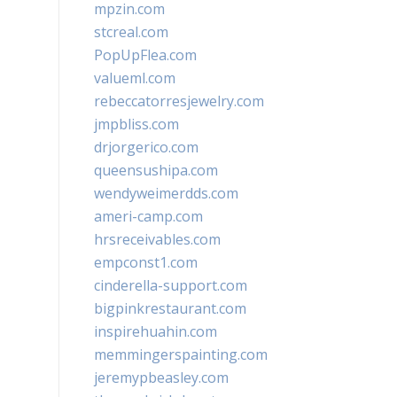
mpzin.com
stcreal.com
PopUpFlea.com
valueml.com
rebeccatorresjewelry.com
jmpbliss.com
drjorgerico.com
queensushipa.com
wendyweimerdds.com
ameri-camp.com
hrsreceivables.com
empconst1.com
cinderella-support.com
bigpinkrestaurant.com
inspirehuahin.com
memmingerspainting.com
jeremypbeasley.com