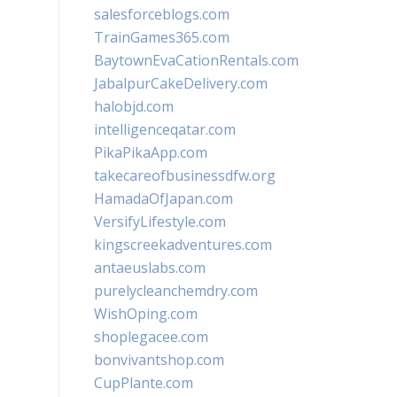
salesforceblogs.com
TrainGames365.com
BaytownEvaCationRentals.com
JabalpurCakeDelivery.com
halobjd.com
intelligenceqatar.com
PikaPikaApp.com
takecareofbusinessdfw.org
HamadaOfJapan.com
VersifyLifestyle.com
kingscreekadventures.com
antaeuslabs.com
purelycleanchemdry.com
WishOping.com
shoplegacee.com
bonvivantshop.com
CupPlante.com