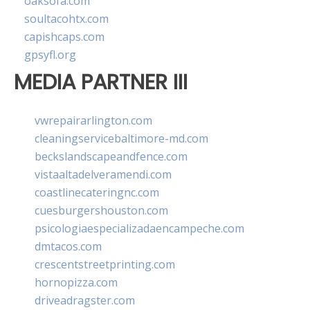
oaksofa.com
soultacohtx.com
capishcaps.com
gpsyfl.org
MEDIA PARTNER III
vwrepairarlington.com
cleaningservicebaltimore-md.com
beckslandscapeandfence.com
vistaaltadelveramendi.com
coastlinecateringnc.com
cuesburgershouston.com
psicologiaespecializadaencampeche.com
dmtacos.com
crescentstreetprinting.com
hornopizza.com
driveadragster.com