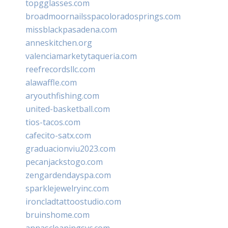
topgglasses.com
broadmoornailsspacoloradosprings.com
missblackpasadena.com
anneskitchen.org
valenciamarketytaqueria.com
reefrecordsllc.com
alawaffle.com
aryouthfishing.com
united-basketball.com
tios-tacos.com
cafecito-satx.com
graduacionviu2023.com
pecanjackstogo.com
zengardendayspa.com
sparklejewelryinc.com
ironcladtattoostudio.com
bruinshome.com
annascleaningsvc.com