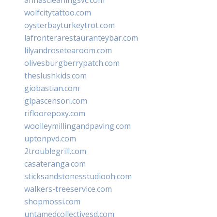
wolfcitytattoo.com
oysterbayturkeytrot.com
lafronterarestauranteybar.com
lilyandrosetearoom.com
olivesburgberrypatch.com
theslushkids.com
giobastian.com
glpascensori.com
rifloorepoxy.com
woolleymillingandpaving.com
uptonpvd.com
2troublegrill.com
casateranga.com
sticksandstonesstudiooh.com
walkers-treeservice.com
shopmossi.com
untamedcollectivesd.com