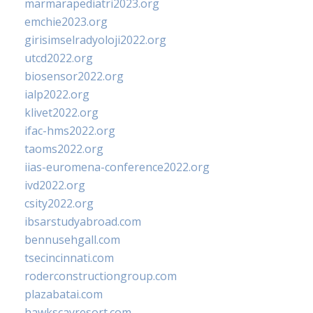
marmarapediatri2023.org
emchie2023.org
girisimselradyoloji2022.org
utcd2022.org
biosensor2022.org
ialp2022.org
klivet2022.org
ifac-hms2022.org
taoms2022.org
iias-euromena-conference2022.org
ivd2022.org
csity2022.org
ibsarstudyabroad.com
bennusehgall.com
tsecincinnati.com
roderconstructiongroup.com
plazabatai.com
hawkscayresort.com