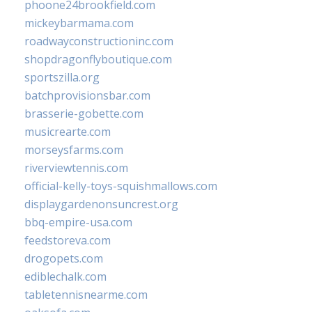
phoone24brookfield.com
mickeybarmama.com
roadwayconstructioninc.com
shopdragonflyboutique.com
sportszilla.org
batchprovisionsbar.com
brasserie-gobette.com
musicrearte.com
morseysfarms.com
riverviewtennis.com
official-kelly-toys-squishmallows.com
displaygardenonsuncrest.org
bbq-empire-usa.com
feedstoreva.com
drogopets.com
ediblechalk.com
tabletennisnearme.com