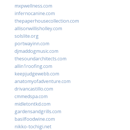
mxpwellness.com
infernocanine.com
thepaperhousecollection.com
allisonwillisholley.com
solslite.org
portwayinn.com
djmaddogmusic.com
thesoundarchitects.com
allin1roofing.com
keepjudgewebb.com
anatomyofadventure.com
drivancastillo.com
cmmedspa.com
midletontkd.com
gardensandgrills.com
basilfoodwine.com
nikko-tochigi.net