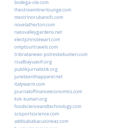
bodega-ole.com
thestreamlinerlounge.com
mestrinorubanofc.com
novelatherton.com
nassvalleygardens.net
electjohnstewart.com
omptourtravels.com
tribratanews-polreskebumen.com
rsudbayuasih.org
publikjurnalistik.org
juneteenthapparel.net
italywarm.com
journaloffinanceeconomics.com
kvk-kumari.org
foodscienceandtechnology.com
scisportsscience.com
addisababacuisineaz.com