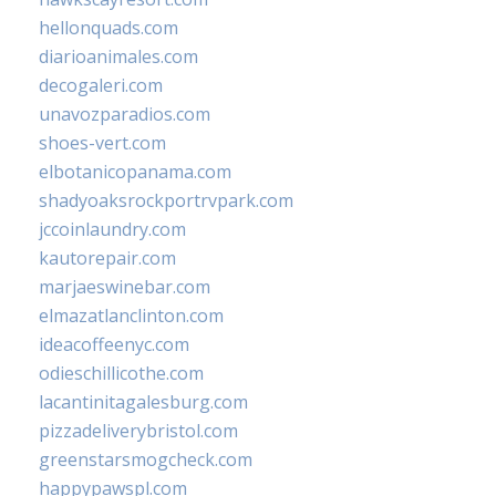
hellonquads.com
diarioanimales.com
decogaleri.com
unavozparadios.com
shoes-vert.com
elbotanicopanama.com
shadyoaksrockportrvpark.com
jccoinlaundry.com
kautorepair.com
marjaeswinebar.com
elmazatlanclinton.com
ideacoffeenyc.com
odieschillicothe.com
lacantinitagalesburg.com
pizzadeliverybristol.com
greenstarsmogcheck.com
happypawspl.com