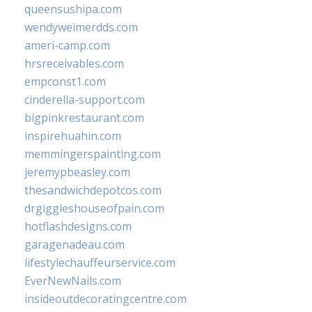
queensushipa.com
wendyweimerdds.com
ameri-camp.com
hrsreceivables.com
empconst1.com
cinderella-support.com
bigpinkrestaurant.com
inspirehuahin.com
memmingerspainting.com
jeremypbeasley.com
thesandwichdepotcos.com
drgiggleshouseofpain.com
hotflashdesigns.com
garagenadeau.com
lifestylechauffeurservice.com
EverNewNails.com
insideoutdecoratingcentre.com