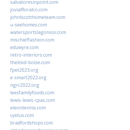
salvatoresinpoint.com
jovialfloralco.com
johnlscotthometeam.com
u-seehomes.com
watersportslagonissi.com
mischieffashion.com
eduwyre.com
retro-interiors.com
theblvd-boise.com
fpet2023.org
e-smart2022.org
ngrc2022.org
leesfamilyfoods.com
lewis-lewis-cpas.com
eleontennis.com
cyetus.com
bradfordshops.com