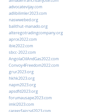
almadenranchsanjose.com
advocatevijay.com
adlibilimler2023.com
naswwebed.org
balithut-manado.org
alteregotradingcompany.org
aprce2022.com
ibie2022.com
sbcc-2022.com
AngolaOilAndGas2022.com
Convoy4Freedom2022.com
grur2023.org
hkhk2023.org
napm2023.org
apsdfd2023.org
forumausape2023.com
imkl2023.com
careerfaircsd2023.com