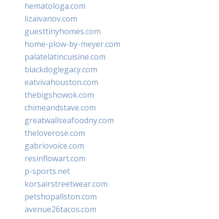
hematologa.com
lizaivanov.com
guesttinyhomes.com
home-plow-by-meyer.com
palatelatincuisine.com
blackdoglegacy.com
eatvivahouston.com
thebigshowok.com
chimeandstave.com
greatwallseafoodny.com
theloverose.com
gabriovoice.com
resinflowart.com
p-sports.net
korsairstreetwear.com
petshopallston.com
avenue26tacos.com