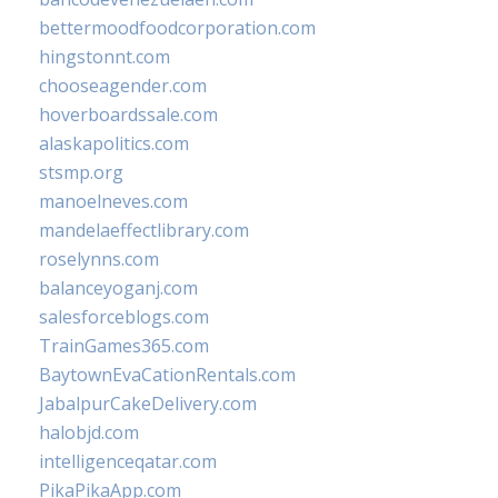
bettermoodfoodcorporation.com
hingstonnt.com
chooseagender.com
hoverboardssale.com
alaskapolitics.com
stsmp.org
manoelneves.com
mandelaeffectlibrary.com
roselynns.com
balanceyoganj.com
salesforceblogs.com
TrainGames365.com
BaytownEvaCationRentals.com
JabalpurCakeDelivery.com
halobjd.com
intelligenceqatar.com
PikaPikaApp.com