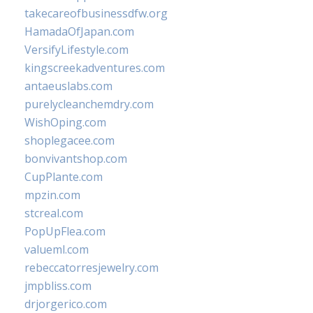
takecareofbusinessdfw.org
HamadaOfJapan.com
VersifyLifestyle.com
kingscreekadventures.com
antaeuslabs.com
purelycleanchemdry.com
WishOping.com
shoplegacee.com
bonvivantshop.com
CupPlante.com
mpzin.com
stcreal.com
PopUpFlea.com
valueml.com
rebeccatorresjewelry.com
jmpbliss.com
drjorgerico.com