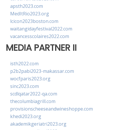
apsth2023.com
MedItRio2023.org
lcicon2023boston.com
waitangidayfestival2022.com
vacancesscolaires2022.com
MEDIA PARTNER II
isth2022.com
p2b2pabi2023-makassar.com
wocfparis2023.org
sinc2023.com
scdlqatar2022-qa.com
thecolumbiagrill.com
provisionscheeseandwineshoppe.com
khedi2023.org
akademikgeriatri2023.org