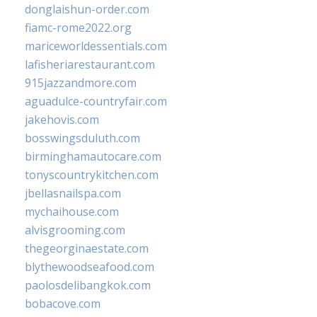
donglaishun-order.com
fiamc-rome2022.org
mariceworldessentials.com
lafisheriarestaurant.com
915jazzandmore.com
aguadulce-countryfair.com
jakehovis.com
bosswingsduluth.com
birminghamautocare.com
tonyscountrykitchen.com
jbellasnailspa.com
mychaihouse.com
alvisgrooming.com
thegeorginaestate.com
blythewoodseafood.com
paolosdelibangkok.com
bobacove.com