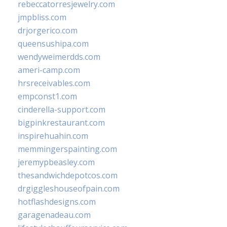
rebeccatorresjewelry.com
jmpbliss.com
drjorgerico.com
queensushipa.com
wendyweimerdds.com
ameri-camp.com
hrsreceivables.com
empconst1.com
cinderella-support.com
bigpinkrestaurant.com
inspirehuahin.com
memmingerspainting.com
jeremypbeasley.com
thesandwichdepotcos.com
drgiggleshouseofpain.com
hotflashdesigns.com
garagenadeau.com