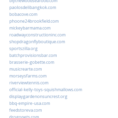
blythewoodseafood.com
paolosdelibangkok.com
bobacove.com
phoone24brookfield.com
mickeybarmama.com
roadwayconstructioninc.com
shopdragonflyboutique.com
sportszilla.org
batchprovisionsbar.com
brasserie-gobette.com
musicrearte.com
morseysfarms.com
riverviewtennis.com
official-kelly-toys-squishmallows.com
displaygardenonsuncrest.org
bbq-empire-usa.com
feedstoreva.com
drogopets.com