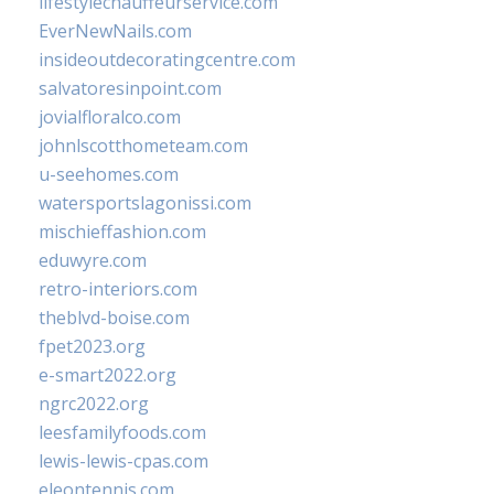
lifestylechauffeurservice.com
EverNewNails.com
insideoutdecoratingcentre.com
salvatoresinpoint.com
jovialfloralco.com
johnlscotthometeam.com
u-seehomes.com
watersportslagonissi.com
mischieffashion.com
eduwyre.com
retro-interiors.com
theblvd-boise.com
fpet2023.org
e-smart2022.org
ngrc2022.org
leesfamilyfoods.com
lewis-lewis-cpas.com
eleontennis.com