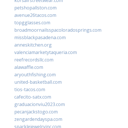
korsairstreetwear.com
petshopallston.com
avenue26tacos.com
topgglasses.com
broadmoornailsspacoloradosprings.com
missblackpasadena.com
anneskitchen.org
valenciamarketytaqueria.com
reefrecordsllc.com
alawaffle.com
aryouthfishing.com
united-basketball.com
tios-tacos.com
cafecito-satx.com
graduacionviu2023.com
pecanjackstogo.com
zengardendayspa.com
sparklejewelryinc.com