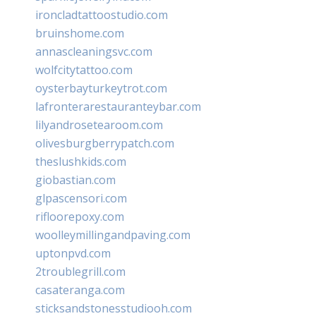
ironcladtattoostudio.com
bruinshome.com
annascleaningsvc.com
wolfcitytattoo.com
oysterbayturkeytrot.com
lafronterarestauranteybar.com
lilyandrosetearoom.com
olivesburgberrypatch.com
theslushkids.com
giobastian.com
glpascensori.com
rifloorepoxy.com
woolleymillingandpaving.com
uptonpvd.com
2troublegrill.com
casateranga.com
sticksandstonesstudiooh.com