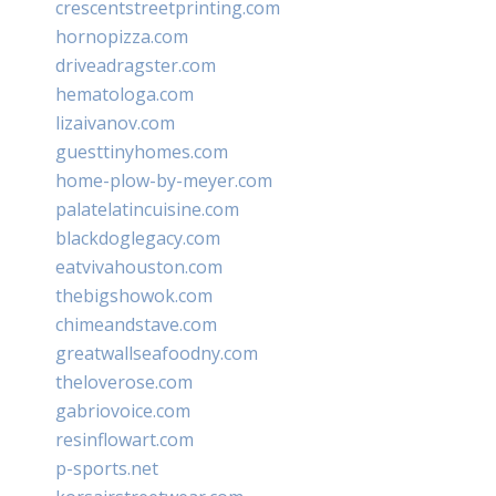
crescentstreetprinting.com
hornopizza.com
driveadragster.com
hematologa.com
lizaivanov.com
guesttinyhomes.com
home-plow-by-meyer.com
palatelatincuisine.com
blackdoglegacy.com
eatvivahouston.com
thebigshowok.com
chimeandstave.com
greatwallseafoodny.com
theloverose.com
gabriovoice.com
resinflowart.com
p-sports.net