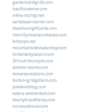
gardensandgrills.com
basilfoodwine.com
nikko-tochigi.net
caribbean-corner.com
bluemoongiftcards.com
rivercitysteampunkexpo.com
kchoops.net
mountainsideskateshop.com
kirtlandcitytavern.com
301nutritionspot.com
ammos-stores.com
loceanecreations.com
birdsongridgefarm.com
joiedevivblog.com
valera-amsterdam.com
libertybrandhemp.com
norwoodinnwi.com