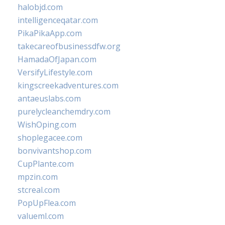
halobjd.com
intelligenceqatar.com
PikaPikaApp.com
takecareofbusinessdfw.org
HamadaOfJapan.com
VersifyLifestyle.com
kingscreekadventures.com
antaeuslabs.com
purelycleanchemdry.com
WishOping.com
shoplegacee.com
bonvivantshop.com
CupPlante.com
mpzin.com
stcreal.com
PopUpFlea.com
valueml.com