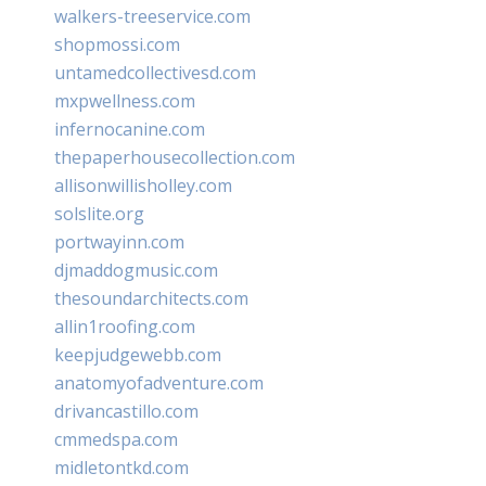
walkers-treeservice.com
shopmossi.com
untamedcollectivesd.com
mxpwellness.com
infernocanine.com
thepaperhousecollection.com
allisonwillisholley.com
solslite.org
portwayinn.com
djmaddogmusic.com
thesoundarchitects.com
allin1roofing.com
keepjudgewebb.com
anatomyofadventure.com
drivancastillo.com
cmmedspa.com
midletontkd.com