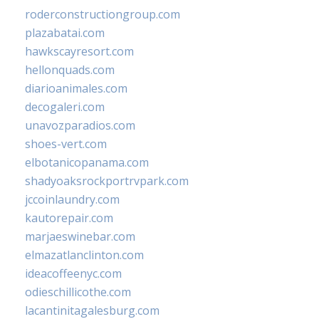
roderconstructiongroup.com
plazabatai.com
hawkscayresort.com
hellonquads.com
diarioanimales.com
decogaleri.com
unavozparadios.com
shoes-vert.com
elbotanicopanama.com
shadyoaksrockportrvpark.com
jccoinlaundry.com
kautorepair.com
marjaeswinebar.com
elmazatlanclinton.com
ideacoffeenyc.com
odieschillicothe.com
lacantinitagalesburg.com