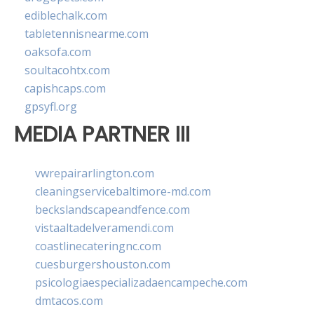
ediblechalk.com
tabletennisnearme.com
oaksofa.com
soultacohtx.com
capishcaps.com
gpsyfl.org
MEDIA PARTNER III
vwrepairarlington.com
cleaningservicebaltimore-md.com
beckslandscapeandfence.com
vistaaltadelveramendi.com
coastlinecateringnc.com
cuesburgershouston.com
psicologiaespecializadaencampeche.com
dmtacos.com