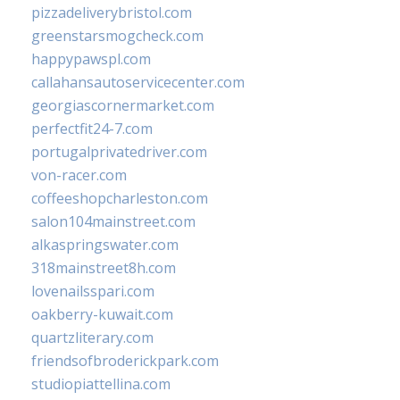
pizzadeliverybristol.com
greenstarsmogcheck.com
happypawspl.com
callahansautoservicecenter.com
georgiascornermarket.com
perfectfit24-7.com
portugalprivatedriver.com
von-racer.com
coffeeshopcharleston.com
salon104mainstreet.com
alkaspringswater.com
318mainstreet8h.com
lovenailsspari.com
oakberry-kuwait.com
quartzliterary.com
friendsofbroderickpark.com
studiopiattellina.com