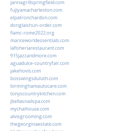
jannagrillspringfield.com
fujiyamacharleston.com
elpatronchardon.com
donglaishun-order.com
fiamc-rome2022.org
mariceworldessentials.com
lafisheriarestaurant.com
915jazzandmore.com
aguadulce-countryfair.com
jakehovis.com
bosswingsduluth.com
birminghamautocare.com
tonyscountrykitchen.com
jbellasnailspa.com
mychaihouse.com
alvisgrooming.com
thegeorginaestate.com