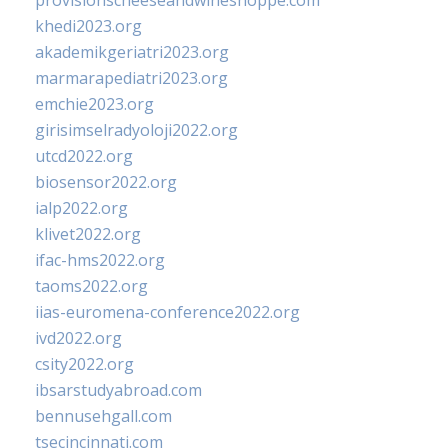
provisionscheeseandwineshoppe.com
khedi2023.org
akademikgeriatri2023.org
marmarapediatri2023.org
emchie2023.org
girisimselradyoloji2022.org
utcd2022.org
biosensor2022.org
ialp2022.org
klivet2022.org
ifac-hms2022.org
taoms2022.org
iias-euromena-conference2022.org
ivd2022.org
csity2022.org
ibsarstudyabroad.com
bennusehgall.com
tsecincinnati.com