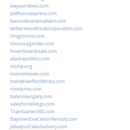
waywardtees.com
pidfloorsexpress.com
bancodevenezuelaen.com
bettermoodfoodcorporation.com
hingstonnt.com
chooseagender.com
hoverboardssale.com
alaskapolitics.com
stsmp.org
manoelneves.com
mandelaeffectlibrary.com
roselynns.com
balanceyoganj.com
salesforceblogs.com
TrainGames365.com
BaytownEvaCationRentals.com
JabalpurCakeDelivery.com