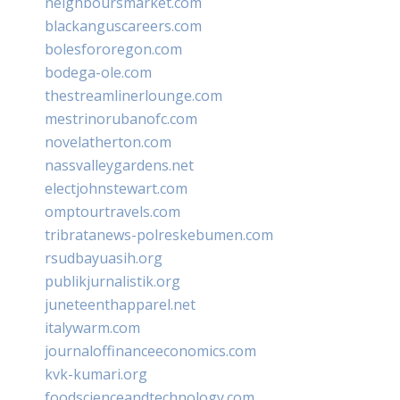
neighboursmarket.com
blackanguscareers.com
bolesfororegon.com
bodega-ole.com
thestreamlinerlounge.com
mestrinorubanofc.com
novelatherton.com
nassvalleygardens.net
electjohnstewart.com
omptourtravels.com
tribratanews-polreskebumen.com
rsudbayuasih.org
publikjurnalistik.org
juneteenthapparel.net
italywarm.com
journaloffinanceeconomics.com
kvk-kumari.org
foodscienceandtechnology.com