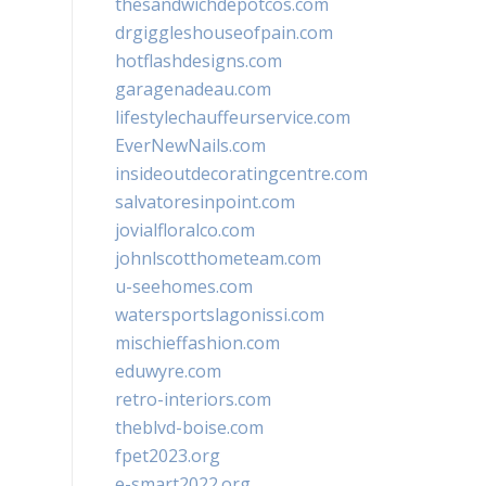
thesandwichdepotcos.com
drgiggleshouseofpain.com
hotflashdesigns.com
garagenadeau.com
lifestylechauffeurservice.com
EverNewNails.com
insideoutdecoratingcentre.com
salvatoresinpoint.com
jovialfloralco.com
johnlscotthometeam.com
u-seehomes.com
watersportslagonissi.com
mischieffashion.com
eduwyre.com
retro-interiors.com
theblvd-boise.com
fpet2023.org
e-smart2022.org