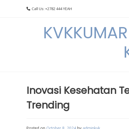
Skip
Call Us: +2782 444 YEAH
to
content
KVKKUMARI 
Inovasi Kesehatan T
Trending
Posted on
October 8, 2024
by
adminkvk