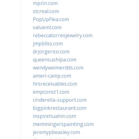
mpzin.com
stcreal.com
PopUpFlea.com
valueml.com
rebeccatorresjewelry.com
jmpbliss.com
drjorgerico.com
queensushipa.com
wendyweimerdds.com
ameri-camp.com
hrsreceivables.com
empconst1.com
cinderella-support.com
bigpinkrestaurant.com
inspirehuahin.com
memmingerspainting.com
jeremypbeasley.com