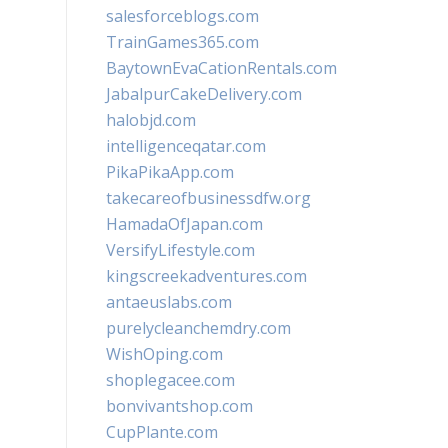
salesforceblogs.com
TrainGames365.com
BaytownEvaCationRentals.com
JabalpurCakeDelivery.com
halobjd.com
intelligenceqatar.com
PikaPikaApp.com
takecareofbusinessdfw.org
HamadaOfJapan.com
VersifyLifestyle.com
kingscreekadventures.com
antaeuslabs.com
purelycleanchemdry.com
WishOping.com
shoplegacee.com
bonvivantshop.com
CupPlante.com