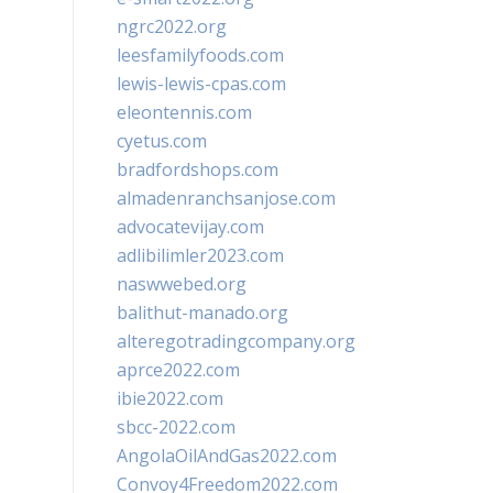
ngrc2022.org
leesfamilyfoods.com
lewis-lewis-cpas.com
eleontennis.com
cyetus.com
bradfordshops.com
almadenranchsanjose.com
advocatevijay.com
adlibilimler2023.com
naswwebed.org
balithut-manado.org
alteregotradingcompany.org
aprce2022.com
ibie2022.com
sbcc-2022.com
AngolaOilAndGas2022.com
Convoy4Freedom2022.com