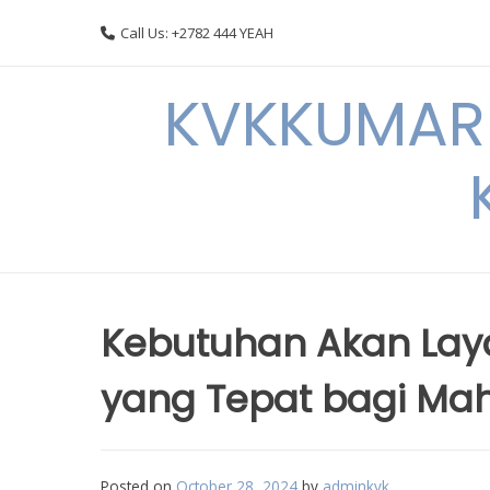
Skip
Call Us: +2782 444 YEAH
to
content
KVKKUMARI 
Kebutuhan Akan Lay
yang Tepat bagi Ma
Posted on
October 28, 2024
by
adminkvk