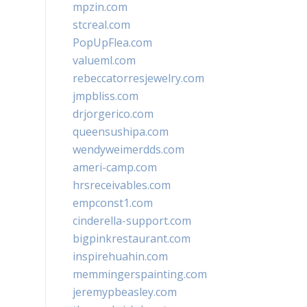
mpzin.com
stcreal.com
PopUpFlea.com
valueml.com
rebeccatorresjewelry.com
jmpbliss.com
drjorgerico.com
queensushipa.com
wendyweimerdds.com
ameri-camp.com
hrsreceivables.com
empconst1.com
cinderella-support.com
bigpinkrestaurant.com
inspirehuahin.com
memmingerspainting.com
jeremypbeasley.com