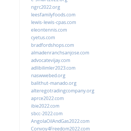
ngrc2022.org
leesfamilyfoods.com
lewis-lewis-cpas.com
eleontennis.com
cyetus.com
bradfordshops.com
almadenranchsanjose.com
advocatevijay.com
adlibilimler2023.com
naswwebed.org
balithut-manado.org
alteregotradingcompany.org
aprce2022.com
ibie2022.com
sbcc-2022.com
AngolaOilAndGas2022.com
Convoy4Freedom2022.com