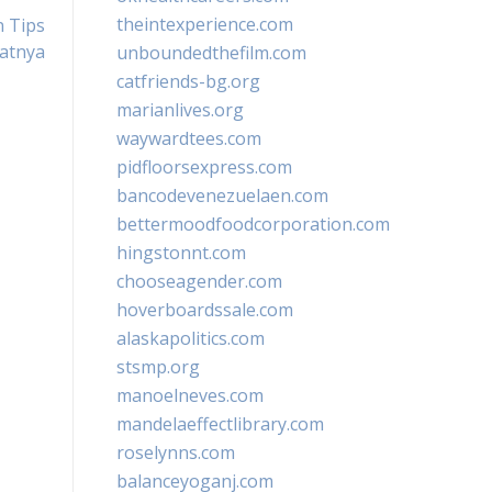
theintexperience.com
n Tips
atnya
unboundedthefilm.com
catfriends-bg.org
marianlives.org
waywardtees.com
pidfloorsexpress.com
bancodevenezuelaen.com
bettermoodfoodcorporation.com
hingstonnt.com
chooseagender.com
hoverboardssale.com
alaskapolitics.com
stsmp.org
manoelneves.com
mandelaeffectlibrary.com
roselynns.com
balanceyoganj.com