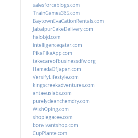
salesforceblogs.com
TrainGames365.com
BaytownEvaCationRentals.com
JabalpurCakeDelivery.com
halobjd.com
intelligenceqatar.com
PikaPikaApp.com
takecareofbusinessdfw.org
HamadaOfJapan.com
VersifyLifestyle.com
kingscreekadventures.com
antaeuslabs.com
purelycleanchemdry.com
WishOping.com
shoplegacee.com
bonvivantshop.com
CupPlante.com