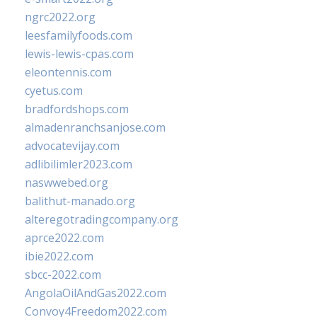
ngrc2022.org
leesfamilyfoods.com
lewis-lewis-cpas.com
eleontennis.com
cyetus.com
bradfordshops.com
almadenranchsanjose.com
advocatevijay.com
adlibilimler2023.com
naswwebed.org
balithut-manado.org
alteregotradingcompany.org
aprce2022.com
ibie2022.com
sbcc-2022.com
AngolaOilAndGas2022.com
Convoy4Freedom2022.com