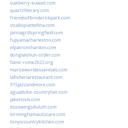
oakberry-kuwait.com
quartzliterary.com
friendsofbroderickpark.com
studiopiattellina.com
jannagrillspringfield.com
fujiyamacharleston.com
elpatronchardon.com
donglaishun-order.com
fiamc-rome2022.org
mariceworldessentials.com
lafisheriarestaurant.com
915jazzandmore.com
aguadulce-countryfair.com
jakehovis.com
bosswingsduluth.com
birminghamautocare.com
tonyscountrykitchen.com