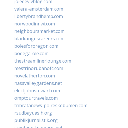
joiedevivblog.com
valera-amsterdam.com
libertybrandhemp.com
norwoodinnwi.com
neighboursmarket.com
blackanguscareers.com
bolesfororegon.com
bodega-ole.com
thestreamlinerlounge.com
mestrinorubanofc.com
novelatherton.com
nassvalleygardens.net
electjohnstewart.com
omptourtravels.com
tribratanews-polreskebumen.com
rsudbayuasih.org
publikjurnalistik.org
juneteenthapparel.net