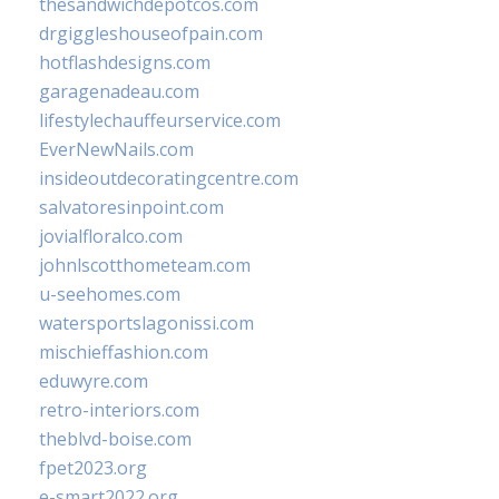
thesandwichdepotcos.com
drgiggleshouseofpain.com
hotflashdesigns.com
garagenadeau.com
lifestylechauffeurservice.com
EverNewNails.com
insideoutdecoratingcentre.com
salvatoresinpoint.com
jovialfloralco.com
johnlscotthometeam.com
u-seehomes.com
watersportslagonissi.com
mischieffashion.com
eduwyre.com
retro-interiors.com
theblvd-boise.com
fpet2023.org
e-smart2022.org