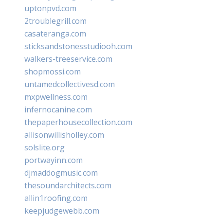
uptonpvd.com
2troublegrill.com
casateranga.com
sticksandstonesstudiooh.com
walkers-treeservice.com
shopmossi.com
untamedcollectivesd.com
mxpwellness.com
infernocanine.com
thepaperhousecollection.com
allisonwillisholley.com
solslite.org
portwayinn.com
djmaddogmusic.com
thesoundarchitects.com
allin1roofing.com
keepjudgewebb.com