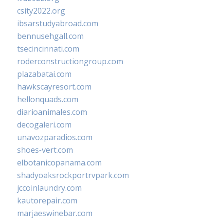
csity2022.org
ibsarstudyabroad.com
bennusehgall.com
tsecincinnati.com
roderconstructiongroup.com
plazabatai.com
hawkscayresort.com
hellonquads.com
diarioanimales.com
decogaleri.com
unavozparadios.com
shoes-vert.com
elbotanicopanama.com
shadyoaksrockportrvpark.com
jccoinlaundry.com
kautorepair.com
marjaeswinebar.com