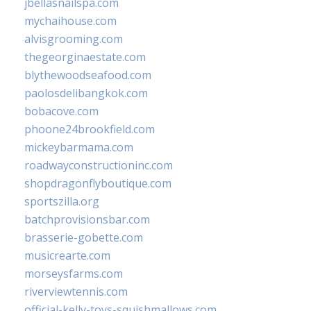
jbellasnailspa.com
mychaihouse.com
alvisgrooming.com
thegeorginaestate.com
blythewoodseafood.com
paolosdelibangkok.com
bobacove.com
phoone24brookfield.com
mickeybarmama.com
roadwayconstructioninc.com
shopdragonflyboutique.com
sportszilla.org
batchprovisionsbar.com
brasserie-gobette.com
musicrearte.com
morseysfarms.com
riverviewtennis.com
official-kelly-toys-squishmallows.com