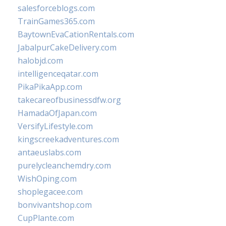
salesforceblogs.com
TrainGames365.com
BaytownEvaCationRentals.com
JabalpurCakeDelivery.com
halobjd.com
intelligenceqatar.com
PikaPikaApp.com
takecareofbusinessdfw.org
HamadaOfJapan.com
VersifyLifestyle.com
kingscreekadventures.com
antaeuslabs.com
purelycleanchemdry.com
WishOping.com
shoplegacee.com
bonvivantshop.com
CupPlante.com