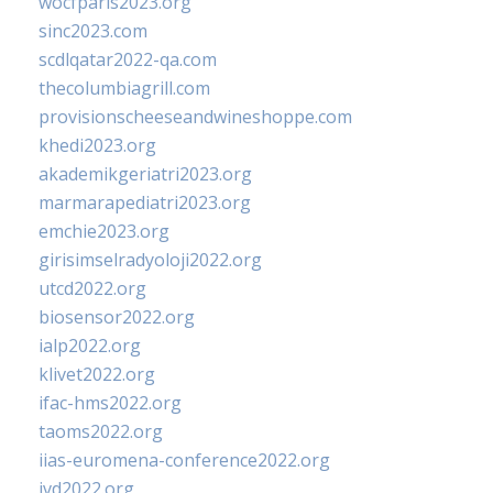
wocfparis2023.org
sinc2023.com
scdlqatar2022-qa.com
thecolumbiagrill.com
provisionscheeseandwineshoppe.com
khedi2023.org
akademikgeriatri2023.org
marmarapediatri2023.org
emchie2023.org
girisimselradyoloji2022.org
utcd2022.org
biosensor2022.org
ialp2022.org
klivet2022.org
ifac-hms2022.org
taoms2022.org
iias-euromena-conference2022.org
ivd2022.org