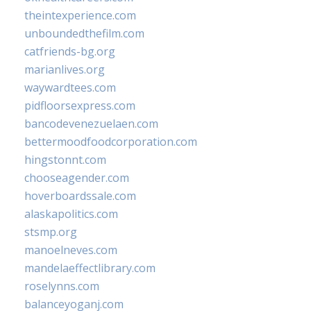
theintexperience.com
unboundedthefilm.com
catfriends-bg.org
marianlives.org
waywardtees.com
pidfloorsexpress.com
bancodevenezuelaen.com
bettermoodfoodcorporation.com
hingstonnt.com
chooseagender.com
hoverboardssale.com
alaskapolitics.com
stsmp.org
manoelneves.com
mandelaeffectlibrary.com
roselynns.com
balanceyoganj.com