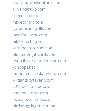
anatomyofadventure.com
drivancastillo.com
cmmedspa.com
midletontkd.com
gardensandgrills.com
basilfoodwine.com
nikko-tochigi.net
caribbean-corner.com
bluemoongiftcards.com
rivercitysteampunkexpo.com
kchoops.net
mountainsideskateshop.com
kirtlandcitytavern.com
301nutritionspot.com
ammos-stores.com
loceanecreations.com
birdsongridgefarm.com