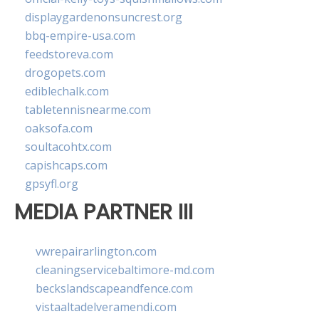
displaygardenonsuncrest.org
bbq-empire-usa.com
feedstoreva.com
drogopets.com
ediblechalk.com
tabletennisnearme.com
oaksofa.com
soultacohtx.com
capishcaps.com
gpsyfl.org
MEDIA PARTNER III
vwrepairarlington.com
cleaningservicebaltimore-md.com
beckslandscapeandfence.com
vistaaltadelveramendi.com