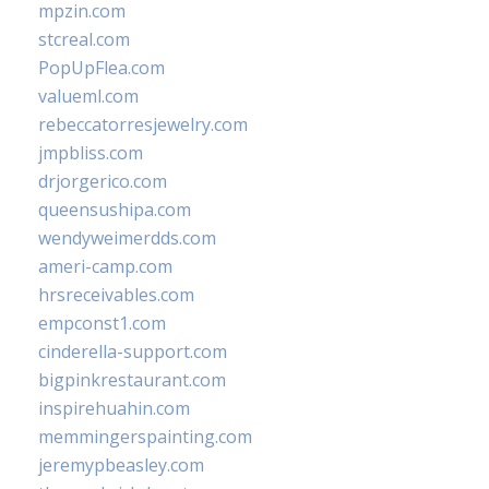
mpzin.com
stcreal.com
PopUpFlea.com
valueml.com
rebeccatorresjewelry.com
jmpbliss.com
drjorgerico.com
queensushipa.com
wendyweimerdds.com
ameri-camp.com
hrsreceivables.com
empconst1.com
cinderella-support.com
bigpinkrestaurant.com
inspirehuahin.com
memmingerspainting.com
jeremypbeasley.com