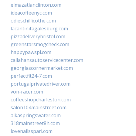
elmazatlanclinton.com
ideacoffeenyc.com
odieschillicothe.com
lacantinitagalesburg.com
pizzadeliverybristol.com
greenstarsmogcheck.com
happypawspl.com
callahansautoservicecenter.com
georgiascornermarket.com
perfectfit24-7.com
portugalprivatedriver.com
von-racer.com
coffeeshopcharleston.com
salon104mainstreet.com
alkaspringswater.com
318mainstreet8h.com
lovenailsspari.com