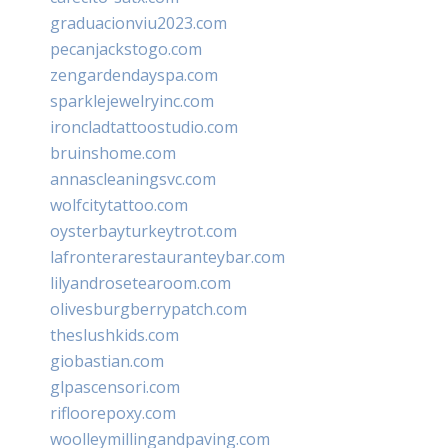
graduacionviu2023.com
pecanjackstogo.com
zengardendayspa.com
sparklejewelryinc.com
ironcladtattoostudio.com
bruinshome.com
annascleaningsvc.com
wolfcitytattoo.com
oysterbayturkeytrot.com
lafronterarestauranteybar.com
lilyandrosetearoom.com
olivesburgberrypatch.com
theslushkids.com
giobastian.com
glpascensori.com
rifloorepoxy.com
woolleymillingandpaving.com