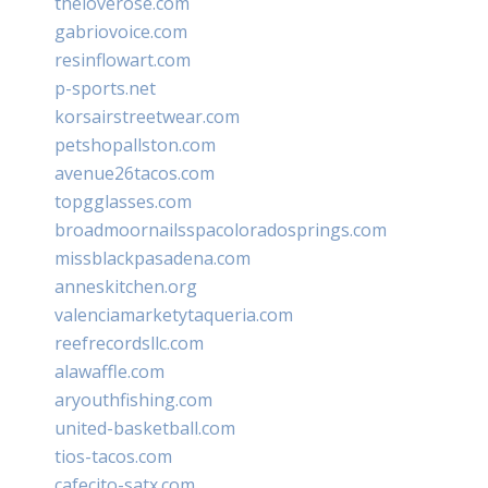
theloverose.com
gabriovoice.com
resinflowart.com
p-sports.net
korsairstreetwear.com
petshopallston.com
avenue26tacos.com
topgglasses.com
broadmoornailsspacoloradosprings.com
missblackpasadena.com
anneskitchen.org
valenciamarketytaqueria.com
reefrecordsllc.com
alawaffle.com
aryouthfishing.com
united-basketball.com
tios-tacos.com
cafecito-satx.com