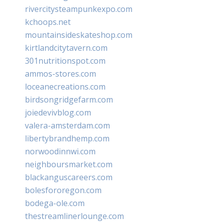
rivercitysteampunkexpo.com
kchoops.net
mountainsideskateshop.com
kirtlandcitytavern.com
301nutritionspot.com
ammos-stores.com
loceanecreations.com
birdsongridgefarm.com
joiedevivblog.com
valera-amsterdam.com
libertybrandhemp.com
norwoodinnwi.com
neighboursmarket.com
blackanguscareers.com
bolesfororegon.com
bodega-ole.com
thestreamlinerlounge.com