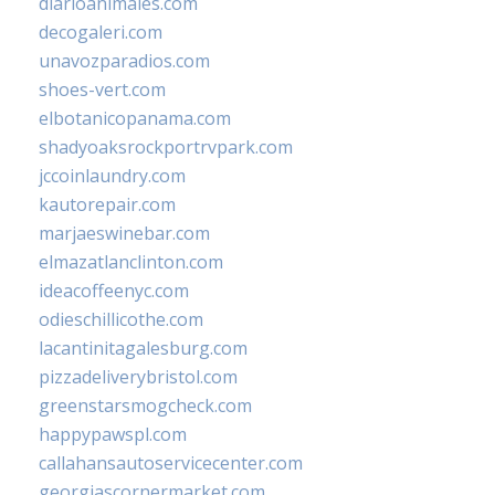
diarioanimales.com
decogaleri.com
unavozparadios.com
shoes-vert.com
elbotanicopanama.com
shadyoaksrockportrvpark.com
jccoinlaundry.com
kautorepair.com
marjaeswinebar.com
elmazatlanclinton.com
ideacoffeenyc.com
odieschillicothe.com
lacantinitagalesburg.com
pizzadeliverybristol.com
greenstarsmogcheck.com
happypawspl.com
callahansautoservicecenter.com
georgiascornermarket.com