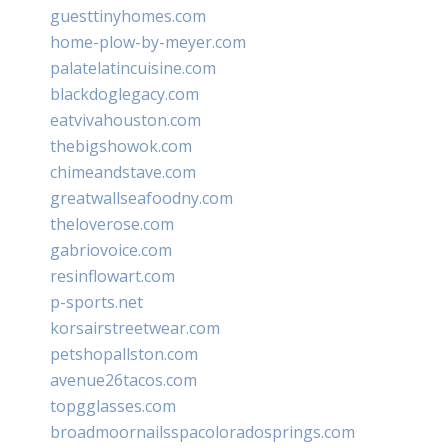
guesttinyhomes.com
home-plow-by-meyer.com
palatelatincuisine.com
blackdoglegacy.com
eatvivahouston.com
thebigshowok.com
chimeandstave.com
greatwallseafoodny.com
theloverose.com
gabriovoice.com
resinflowart.com
p-sports.net
korsairstreetwear.com
petshopallston.com
avenue26tacos.com
topgglasses.com
broadmoornailsspacoloradosprings.com