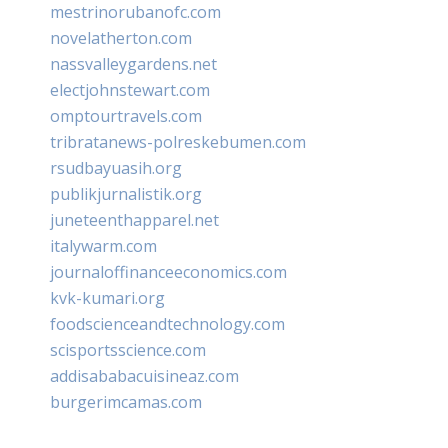
mestrinorubanofc.com
novelatherton.com
nassvalleygardens.net
electjohnstewart.com
omptourtravels.com
tribratanews-polreskebumen.com
rsudbayuasih.org
publikjurnalistik.org
juneteenthapparel.net
italywarm.com
journaloffinanceeconomics.com
kvk-kumari.org
foodscienceandtechnology.com
scisportsscience.com
addisababacuisineaz.com
burgerimcamas.com