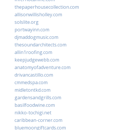
thepaperhousecollection.com
allisonwillisholley.com
solslite.org
portwayinn.com
djmaddogmusic.com
thesoundarchitects.com
allin1roofing.com
keepjudgewebb.com
anatomyofadventure.com
drivancastillo.com
cmmedspa.com
midletontkd.com
gardensandgrills.com
basilfoodwine.com
nikko-tochigi.net
caribbean-corner.com
bluemoongiftcards.com