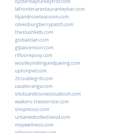
oysterbayturkeytrot.com
lafronterarestauranteybar.com
lilyandrosetearoom.com
olivesburgberrypatch.com
theslushkids.com
giobastian.com
glpascensori.com
rifloorepoxy.com
woolleymillingandpaving.com
uptonpvd.com
2troublegrill.com
casateranga.com
sticksandstonesstudiooh.com
walkers-treeservice.com
shopmossi.com
untamedcollectivesd.com
mxpwellness.com
infernocanine.com