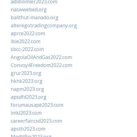
adlibilimler2023.com
naswwebed.org
balithut-manado.org
alteregotradingcompany.org
aprce2022.com
ibie2022.com
sbcc-2022.com
AngolaOilAndGas2022.com
Convoy4Freedom2022.com
grur2023.org
hkhk2023.org
napm2023.org
apsdfd2023.org
forumausape2023.com
imkl2023.com
careerfaircsd2023.com
apsth2023.com
MedItRio2023.org