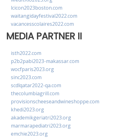
lcicon2023boston.com
waitangidayfestival2022.com
vacancesscolaires2022.com
MEDIA PARTNER II
isth2022.com
p2b2pabi2023-makassar.com
wocfparis2023.org
sinc2023.com
scdlqatar2022-qa.com
thecolumbiagrill.com
provisionscheeseandwineshoppe.com
khedi2023.org
akademikgeriatri2023.org
marmarapediatri2023.org
emchie2023.org