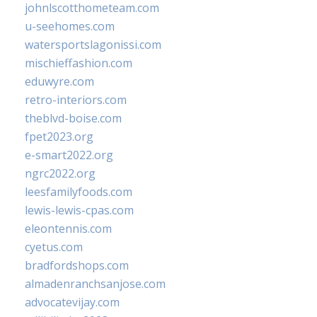
johnlscotthometeam.com
u-seehomes.com
watersportslagonissi.com
mischieffashion.com
eduwyre.com
retro-interiors.com
theblvd-boise.com
fpet2023.org
e-smart2022.org
ngrc2022.org
leesfamilyfoods.com
lewis-lewis-cpas.com
eleontennis.com
cyetus.com
bradfordshops.com
almadenranchsanjose.com
advocatevijay.com