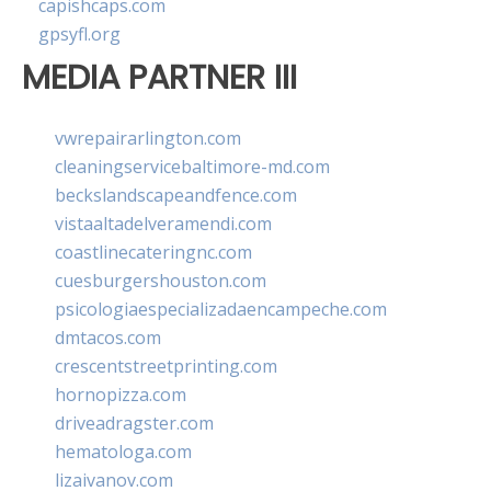
capishcaps.com
gpsyfl.org
MEDIA PARTNER III
vwrepairarlington.com
cleaningservicebaltimore-md.com
beckslandscapeandfence.com
vistaaltadelveramendi.com
coastlinecateringnc.com
cuesburgershouston.com
psicologiaespecializadaencampeche.com
dmtacos.com
crescentstreetprinting.com
hornopizza.com
driveadragster.com
hematologa.com
lizaivanov.com