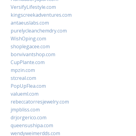
VersifyLifestyle.com
kingscreekadventures.com
antaeuslabs.com
purelycleanchemdry.com
WishOping.com
shoplegacee.com
bonvivantshop.com
CupPlante.com
mpzin.com
stcreal.com
PopUpFlea.com
valueml.com
rebeccatorresjewelry.com
jmpbliss.com
drjorgerico.com
queensushipa.com
wendyweimerdds.com