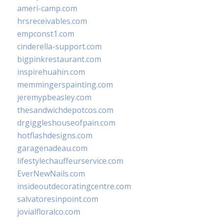
ameri-camp.com
hrsreceivables.com
empconst1.com
cinderella-support.com
bigpinkrestaurant.com
inspirehuahin.com
memmingerspainting.com
jeremypbeasley.com
thesandwichdepotcos.com
drgiggleshouseofpain.com
hotflashdesigns.com
garagenadeau.com
lifestylechauffeurservice.com
EverNewNails.com
insideoutdecoratingcentre.com
salvatoresinpoint.com
jovialfloralco.com