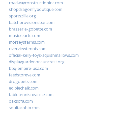
roadwayconstructioninc.com
shopdragonflyboutique.com
sportszilla.org
batchprovisionsbar.com
brasserie-gobette.com
musicrearte.com
morseysfarms.com
riverviewtennis.com
official-kelly-toys-squishmallows.com
displaygardenonsuncrest.org
bbq-empire-usa.com
feedstoreva.com
drogopets.com
ediblechalk.com
tabletennisnearme.com
oaksofa.com
soultacohtx.com