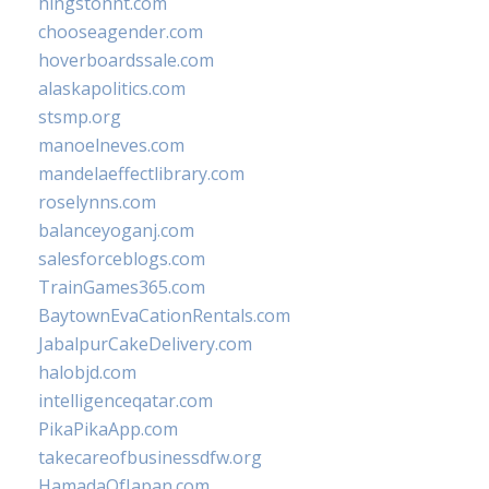
hingstonnt.com
chooseagender.com
hoverboardssale.com
alaskapolitics.com
stsmp.org
manoelneves.com
mandelaeffectlibrary.com
roselynns.com
balanceyoganj.com
salesforceblogs.com
TrainGames365.com
BaytownEvaCationRentals.com
JabalpurCakeDelivery.com
halobjd.com
intelligenceqatar.com
PikaPikaApp.com
takecareofbusinessdfw.org
HamadaOfJapan.com