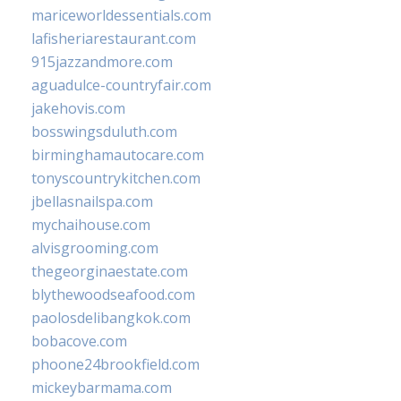
mariceworldessentials.com
lafisheriarestaurant.com
915jazzandmore.com
aguadulce-countryfair.com
jakehovis.com
bosswingsduluth.com
birminghamautocare.com
tonyscountrykitchen.com
jbellasnailspa.com
mychaihouse.com
alvisgrooming.com
thegeorginaestate.com
blythewoodseafood.com
paolosdelibangkok.com
bobacove.com
phoone24brookfield.com
mickeybarmama.com