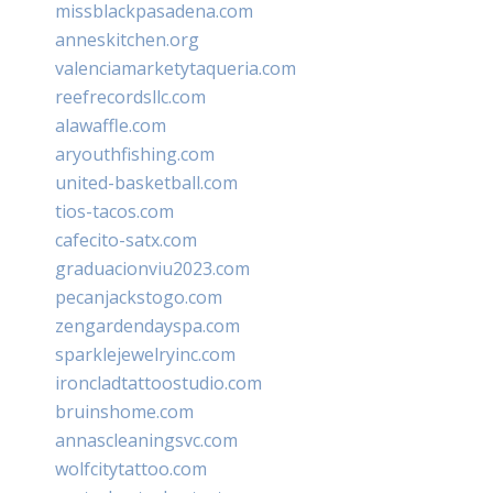
missblackpasadena.com
anneskitchen.org
valenciamarketytaqueria.com
reefrecordsllc.com
alawaffle.com
aryouthfishing.com
united-basketball.com
tios-tacos.com
cafecito-satx.com
graduacionviu2023.com
pecanjackstogo.com
zengardendayspa.com
sparklejewelryinc.com
ironcladtattoostudio.com
bruinshome.com
annascleaningsvc.com
wolfcitytattoo.com