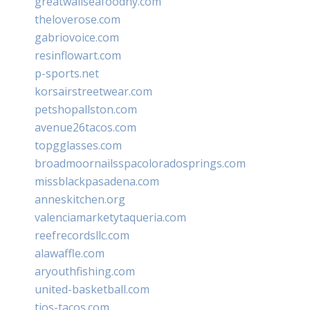
greatwallseafoodny.com
theloverose.com
gabriovoice.com
resinflowart.com
p-sports.net
korsairstreetwear.com
petshopallston.com
avenue26tacos.com
topgglasses.com
broadmoornailsspacoloradosprings.com
missblackpasadena.com
anneskitchen.org
valenciamarketytaqueria.com
reefrecordsllc.com
alawaffle.com
aryouthfishing.com
united-basketball.com
tios-tacos.com