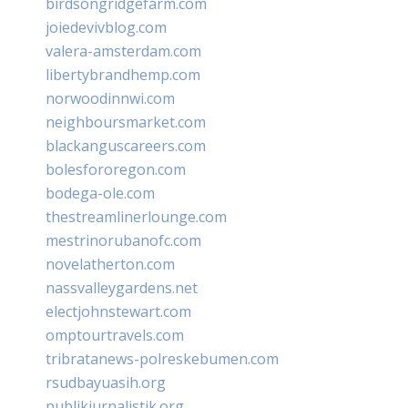
birdsongridgefarm.com
joiedevivblog.com
valera-amsterdam.com
libertybrandhemp.com
norwoodinnwi.com
neighboursmarket.com
blackanguscareers.com
bolesfororegon.com
bodega-ole.com
thestreamlinerlounge.com
mestrinorubanofc.com
novelatherton.com
nassvalleygardens.net
electjohnstewart.com
omptourtravels.com
tribratanews-polreskebumen.com
rsudbayuasih.org
publikjurnalistik.org