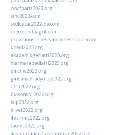
p2b2pabi2023-makassar.com
wocfparis2023.org
sinc2023.com
scdlqatar2022-qa.com
thecolumbiagrill.com
provisionscheeseandwineshoppe.com
khedi2023.org
akademikgeriatri2023.org
marmarapediatri2023.org
emchie2023.org
girisimselradyoloji2022.org
utcd2022.org
biosensor2022.org
ialp2022.org
klivet2022.org
ifac-hms2022.org
taoms2022.org
iias-euromena-conference2022.org