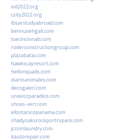
ivd2022.org
csity2022.org
ibsarstudyabroad.com
bennusehgall.com
tsecincinnati.com
roderconstructiongroup.com
plazabatai.com
hawkscayresort.com
hellonquads.com
diarioanimales.com
decogaleri.com
unavozparadios.com
shoes-vert.com
elbotanicopanama.com
shadyoaksrockportrvpark.com
jccoinlaundry.com
kautorepair.com