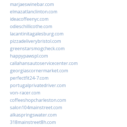
marjaeswinebar.com
elmazatlanclinton.com
ideacoffeenyc.com
odieschillicothe.com
lacantinitagalesburg.com
pizzadeliverybristol.com
greenstarsmogcheck.com
happypawspl.com
callahansautoservicecenter.com
georgiascornermarket.com
perfectfit24-7.com
portugalprivatedriver.com
von-racer.com
coffeeshopcharleston.com
salon104mainstreet.com
alkaspringswater.com
318mainstreet8h.com