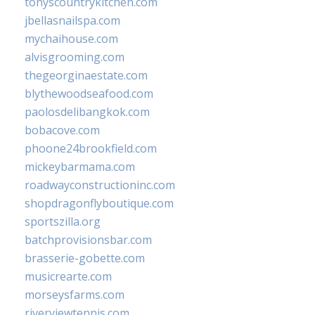
tonyscountrykitchen.com
jbellasnailspa.com
mychaihouse.com
alvisgrooming.com
thegeorginaestate.com
blythewoodseafood.com
paolosdelibangkok.com
bobacove.com
phoone24brookfield.com
mickeybarmama.com
roadwayconstructioninc.com
shopdragonflyboutique.com
sportszilla.org
batchprovisionsbar.com
brasserie-gobette.com
musicrearte.com
morseysfarms.com
riverviewtennis.com