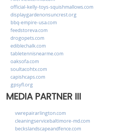
official-kelly-toys-squishmallows.com
displaygardenonsuncrest.org
bbq-empire-usa.com
feedstoreva.com
drogopets.com
ediblechalk.com
tabletennisnearme.com
oaksofa.com
soultacohtx.com
capishcaps.com
gpsyfl.org
MEDIA PARTNER III
vwrepairarlington.com
cleaningservicebaltimore-md.com
beckslandscapeandfence.com