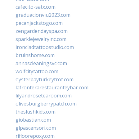
cafecito-satx.com
graduacionviu2023.com
pecanjackstogo.com
zengardendayspa.com
sparklejewelryinc.com
ironcladtattoostudio.com
bruinshome.com
annascleaningsvc.com
wolfcitytattoo.com
oysterbayturkeytrot.com
lafronterarestauranteybar.com
lilyandrosetearoom.com
olivesburgberrypatch.com
theslushkids.com
giobastian.com
glpascensori.com
rifloorepoxy.com