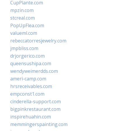
CupPlante.com
mpzin.com
stcreal.com
PopUpFlea.com
valueml.com
rebeccatorresjewelry.com
jmpbliss.com
drjorgerico.com
queensushipa.com
wendyweimerdds.com
ameri-camp.com
hrsreceivables.com
empconst1.com
cinderella-support.com
bigpinkrestaurant.com
inspirehuahin.com
memmingerspainting.com