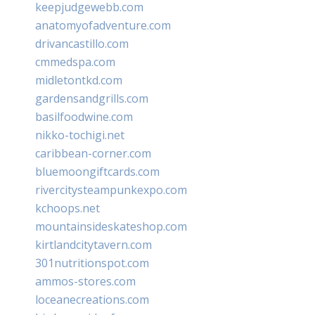
keepjudgewebb.com
anatomyofadventure.com
drivancastillo.com
cmmedspa.com
midletontkd.com
gardensandgrills.com
basilfoodwine.com
nikko-tochigi.net
caribbean-corner.com
bluemoongiftcards.com
rivercitysteampunkexpo.com
kchoops.net
mountainsideskateshop.com
kirtlandcitytavern.com
301nutritionspot.com
ammos-stores.com
loceanecreations.com