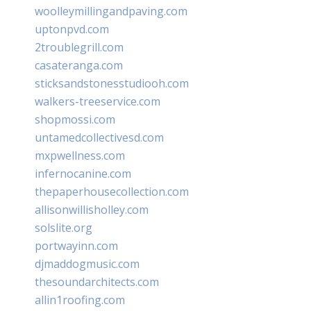
woolleymillingandpaving.com
uptonpvd.com
2troublegrill.com
casateranga.com
sticksandstonesstudiooh.com
walkers-treeservice.com
shopmossi.com
untamedcollectivesd.com
mxpwellness.com
infernocanine.com
thepaperhousecollection.com
allisonwillisholley.com
solslite.org
portwayinn.com
djmaddogmusic.com
thesoundarchitects.com
allin1roofing.com