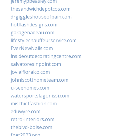
jeremypbeasley.com
thesandwichdepotcos.com
drgiggleshouseofpain.com
hotflashdesigns.com
garagenadeau.com
lifestylechauffeurservice.com
EverNewNails.com
insideoutdecoratingcentre.com
salvatoresinpoint.com
jovialfloralco.com
johnlscotthometeam.com
u-seehomes.com
watersportslagonissi.com
mischieffashion.com
eduwyre.com
retro-interiors.com
theblvd-boise.com
fpet2023.org