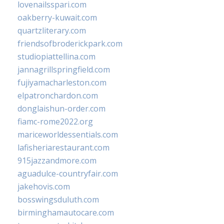
lovenailsspari.com
oakberry-kuwait.com
quartzliterary.com
friendsofbroderickpark.com
studiopiattellina.com
jannagrillspringfield.com
fujiyamacharleston.com
elpatronchardon.com
donglaishun-order.com
fiamc-rome2022.org
mariceworldessentials.com
lafisheriarestaurant.com
915jazzandmore.com
aguadulce-countryfair.com
jakehovis.com
bosswingsduluth.com
birminghamautocare.com