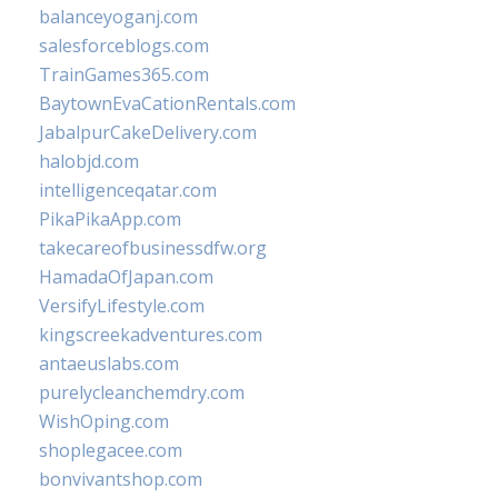
balanceyoganj.com
salesforceblogs.com
TrainGames365.com
BaytownEvaCationRentals.com
JabalpurCakeDelivery.com
halobjd.com
intelligenceqatar.com
PikaPikaApp.com
takecareofbusinessdfw.org
HamadaOfJapan.com
VersifyLifestyle.com
kingscreekadventures.com
antaeuslabs.com
purelycleanchemdry.com
WishOping.com
shoplegacee.com
bonvivantshop.com