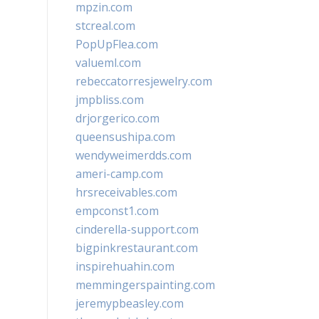
mpzin.com
stcreal.com
PopUpFlea.com
valueml.com
rebeccatorresjewelry.com
jmpbliss.com
drjorgerico.com
queensushipa.com
wendyweimerdds.com
ameri-camp.com
hrsreceivables.com
empconst1.com
cinderella-support.com
bigpinkrestaurant.com
inspirehuahin.com
memmingerspainting.com
jeremypbeasley.com