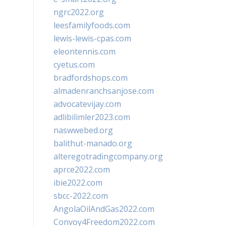
ngrc2022.org
leesfamilyfoods.com
lewis-lewis-cpas.com
eleontennis.com
cyetus.com
bradfordshops.com
almadenranchsanjose.com
advocatevijay.com
adlibilimler2023.com
naswwebed.org
balithut-manado.org
alteregotradingcompany.org
aprce2022.com
ibie2022.com
sbcc-2022.com
AngolaOilAndGas2022.com
Convoy4Freedom2022.com