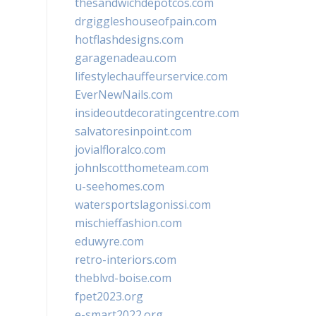
thesandwichdepotcos.com
drgiggleshouseofpain.com
hotflashdesigns.com
garagenadeau.com
lifestylechauffeurservice.com
EverNewNails.com
insideoutdecoratingcentre.com
salvatoresinpoint.com
jovialfloralco.com
johnlscotthometeam.com
u-seehomes.com
watersportslagonissi.com
mischieffashion.com
eduwyre.com
retro-interiors.com
theblvd-boise.com
fpet2023.org
e-smart2022.org