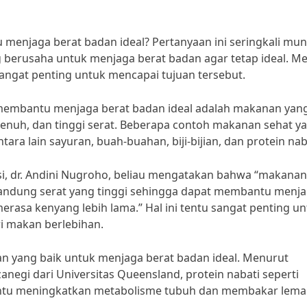
enjaga berat badan ideal? Pertanyaan ini seringkali munc
 berusaha untuk menjaga berat badan agar tetap ideal. Me
gat penting untuk mencapai tujuan tersebut.
 membantu menjaga berat badan ideal adalah makanan yan
enuh, dan tinggi serat. Beberapa contoh makanan sehat y
a lain sayuran, buah-buahan, biji-bijian, dan protein nab
i, dr. Andini Nugroho, beliau mengatakan bahwa “makanan
andung serat yang tinggi sehingga dapat membantu menj
rasa kenyang lebih lama.” Hal ini tentu sangat penting u
 makan berlebihan.
ihan yang baik untuk menjaga berat badan ideal. Menurut
anegi dari Universitas Queensland, protein nabati seperti
antu meningkatkan metabolisme tubuh dan membakar lema