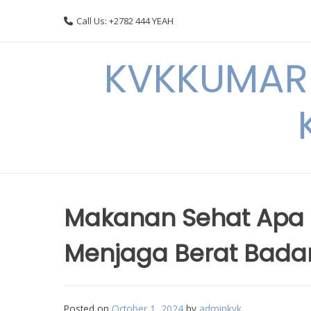
Skip
Call Us: +2782 444 YEAH
to
content
KVKKUMARI 
Makanan Sehat Apa
Menjaga Berat Badan
Posted on
October 1, 2024
by
adminkvk