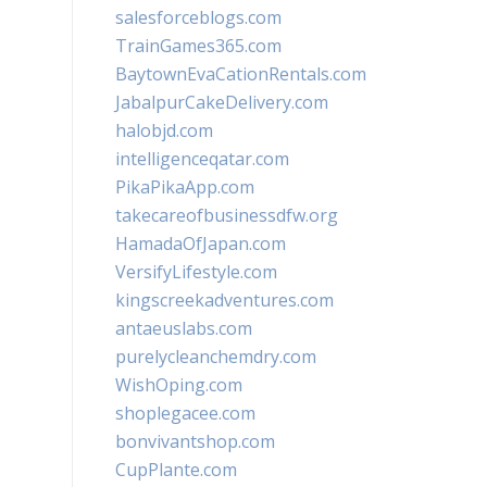
salesforceblogs.com
TrainGames365.com
BaytownEvaCationRentals.com
JabalpurCakeDelivery.com
halobjd.com
intelligenceqatar.com
PikaPikaApp.com
takecareofbusinessdfw.org
HamadaOfJapan.com
VersifyLifestyle.com
kingscreekadventures.com
antaeuslabs.com
purelycleanchemdry.com
WishOping.com
shoplegacee.com
bonvivantshop.com
CupPlante.com