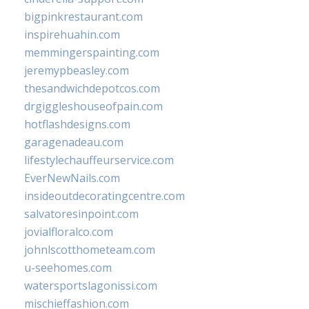
bigpinkrestaurant.com
inspirehuahin.com
memmingerspainting.com
jeremypbeasley.com
thesandwichdepotcos.com
drgiggleshouseofpain.com
hotflashdesigns.com
garagenadeau.com
lifestylechauffeurservice.com
EverNewNails.com
insideoutdecoratingcentre.com
salvatoresinpoint.com
jovialfloralco.com
johnlscotthometeam.com
u-seehomes.com
watersportslagonissi.com
mischieffashion.com