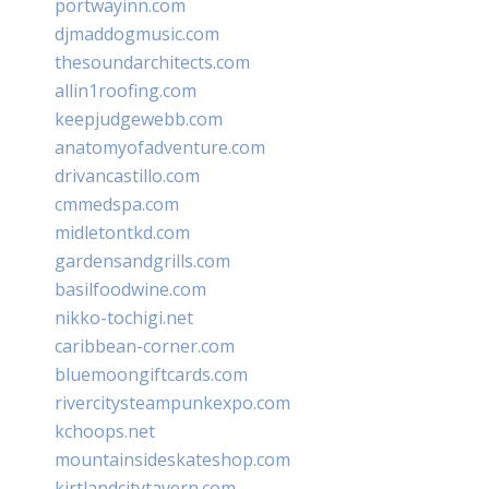
portwayinn.com
djmaddogmusic.com
thesoundarchitects.com
allin1roofing.com
keepjudgewebb.com
anatomyofadventure.com
drivancastillo.com
cmmedspa.com
midletontkd.com
gardensandgrills.com
basilfoodwine.com
nikko-tochigi.net
caribbean-corner.com
bluemoongiftcards.com
rivercitysteampunkexpo.com
kchoops.net
mountainsideskateshop.com
kirtlandcitytavern.com