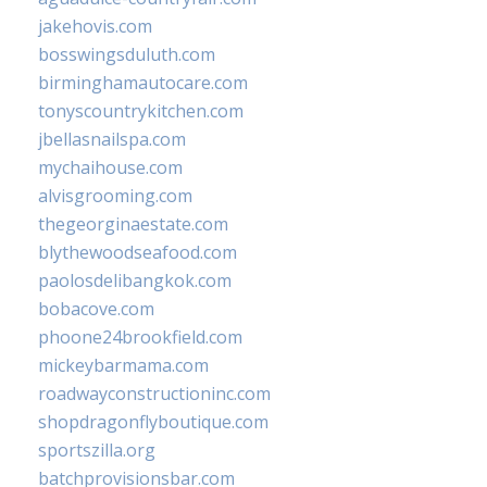
jakehovis.com
bosswingsduluth.com
birminghamautocare.com
tonyscountrykitchen.com
jbellasnailspa.com
mychaihouse.com
alvisgrooming.com
thegeorginaestate.com
blythewoodseafood.com
paolosdelibangkok.com
bobacove.com
phoone24brookfield.com
mickeybarmama.com
roadwayconstructioninc.com
shopdragonflyboutique.com
sportszilla.org
batchprovisionsbar.com