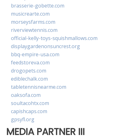
brasserie-gobette.com
musicrearte.com
morseysfarms.com
riverviewtennis.com
official-kelly-toys-squishmallows.com
displaygardenonsuncrest.org
bbq-empire-usa.com
feedstoreva.com
drogopets.com
ediblechalk.com
tabletennisnearme.com
oaksofa.com
soultacohtx.com
capishcaps.com
gpsyfl.org
MEDIA PARTNER III