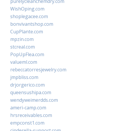
purelycleanchemdry.com
WishOping.com
shoplegacee.com
bonvivantshop.com
CupPlante.com
mpzin.com
stcreal.com
PopUpFlea.com
valueml.com
rebeccatorresjewelry.com
jmpbliss.com
drjorgerico.com
queensushipa.com
wendyweimerdds.com
ameri-camp.com
hrsreceivables.com
empconst1.com
cinderella-support.com