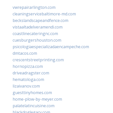
vwrepairarlington.com
cleaningservicebaltimore-md.com
beckslandscapeandfence.com
vistaaltadelveramendi.com
coastlinecateringnc.com
cuesburgershouston.com
psicologiaespecializadaencampeche.com
dmtacos.com
crescentstreetprinting.com
hornopizza.com
driveadragster.com
hematologa.com
lizaivanov.com
guesttinyhomes.com
home-plow-by-meyer.com
palatelatincuisine.com
blackdoglegacy.com