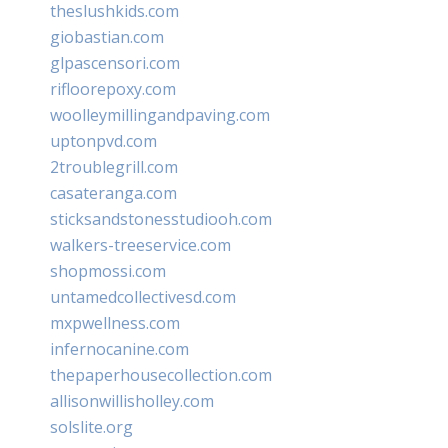
theslushkids.com
giobastian.com
glpascensori.com
rifloorepoxy.com
woolleymillingandpaving.com
uptonpvd.com
2troublegrill.com
casateranga.com
sticksandstonesstudiooh.com
walkers-treeservice.com
shopmossi.com
untamedcollectivesd.com
mxpwellness.com
infernocanine.com
thepaperhousecollection.com
allisonwillisholley.com
solslite.org