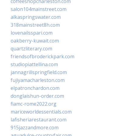
coffeeshopcharleston.com
salon104mainstreet.com
alkaspringswater.com
318mainstreet8h.com
lovenailsspari.com
oakberry-kuwait.com
quartzliterary.com
friendsofbroderickpark.com
studiopiattellina.com
jannagrillspringfield.com
fujiyamacharleston.com
elpatronchardon.com
donglaishun-order.com
fiamc-rome2022.org
mariceworldessentials.com
lafisheriarestaurant.com
915jazzandmore.com
aguadulce-countryfair.com