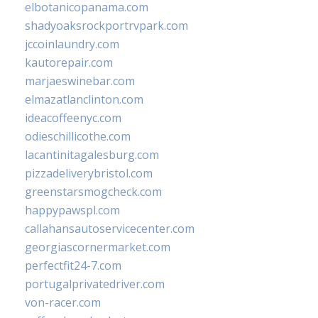
elbotanicopanama.com
shadyoaksrockportrvpark.com
jccoinlaundry.com
kautorepair.com
marjaeswinebar.com
elmazatlanclinton.com
ideacoffeenyc.com
odieschillicothe.com
lacantinitagalesburg.com
pizzadeliverybristol.com
greenstarsmogcheck.com
happypawspl.com
callahansautoservicecenter.com
georgiascornermarket.com
perfectfit24-7.com
portugalprivatedriver.com
von-racer.com