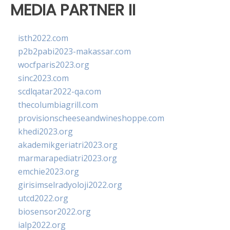
MEDIA PARTNER II
isth2022.com
p2b2pabi2023-makassar.com
wocfparis2023.org
sinc2023.com
scdlqatar2022-qa.com
thecolumbiagrill.com
provisionscheeseandwineshoppe.com
khedi2023.org
akademikgeriatri2023.org
marmarapediatri2023.org
emchie2023.org
girisimselradyoloji2022.org
utcd2022.org
biosensor2022.org
ialp2022.org