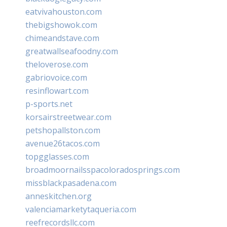
eatvivahouston.com
thebigshowok.com
chimeandstave.com
greatwallseafoodny.com
theloverose.com
gabriovoice.com
resinflowart.com
p-sports.net
korsairstreetwear.com
petshopallston.com
avenue26tacos.com
topgglasses.com
broadmoornailsspacoloradosprings.com
missblackpasadena.com
anneskitchen.org
valenciamarketytaqueria.com
reefrecordsllc.com