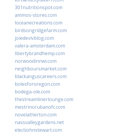
301nutritionspot.com
ammos-stores.com
loceanecreations.com
birdsongridgefarm.com
joiedevivblog.com
valera-amsterdam.com
libertybrandhemp.com
norwoodinnwi.com
neighboursmarket.com
blackanguscareers.com
bolesfororegon.com
bodega-ole.com
thestreamlinerlounge.com
mestrinorubanofc.com
novelatherton.com
nassvalleygardens.net
electjohnstewart.com