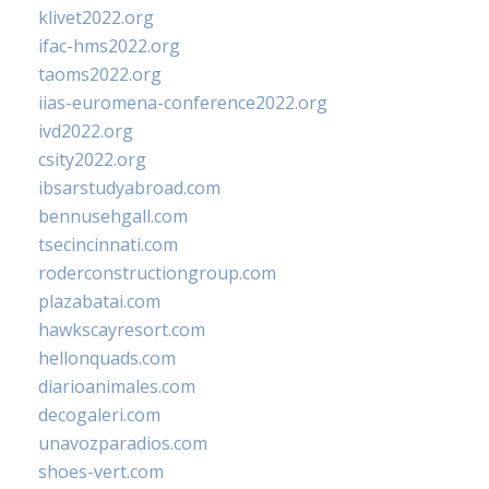
klivet2022.org
ifac-hms2022.org
taoms2022.org
iias-euromena-conference2022.org
ivd2022.org
csity2022.org
ibsarstudyabroad.com
bennusehgall.com
tsecincinnati.com
roderconstructiongroup.com
plazabatai.com
hawkscayresort.com
hellonquads.com
diarioanimales.com
decogaleri.com
unavozparadios.com
shoes-vert.com