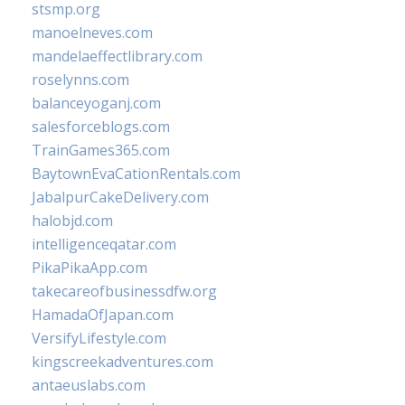
stsmp.org
manoelneves.com
mandelaeffectlibrary.com
roselynns.com
balanceyoganj.com
salesforceblogs.com
TrainGames365.com
BaytownEvaCationRentals.com
JabalpurCakeDelivery.com
halobjd.com
intelligenceqatar.com
PikaPikaApp.com
takecareofbusinessdfw.org
HamadaOfJapan.com
VersifyLifestyle.com
kingscreekadventures.com
antaeuslabs.com