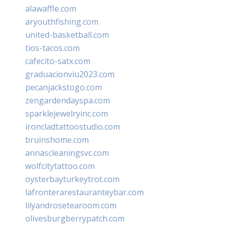
alawaffle.com
aryouthfishing.com
united-basketball.com
tios-tacos.com
cafecito-satx.com
graduacionviu2023.com
pecanjackstogo.com
zengardendayspa.com
sparklejewelryinc.com
ironcladtattoostudio.com
bruinshome.com
annascleaningsvc.com
wolfcitytattoo.com
oysterbayturkeytrot.com
lafronterarestauranteybar.com
lilyandrosetearoom.com
olivesburgberrypatch.com