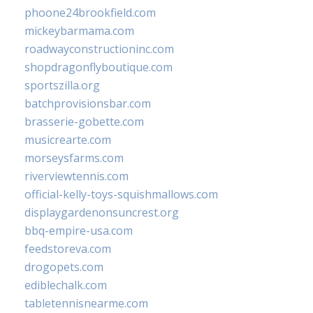
phoone24brookfield.com
mickeybarmama.com
roadwayconstructioninc.com
shopdragonflyboutique.com
sportszilla.org
batchprovisionsbar.com
brasserie-gobette.com
musicrearte.com
morseysfarms.com
riverviewtennis.com
official-kelly-toys-squishmallows.com
displaygardenonsuncrest.org
bbq-empire-usa.com
feedstoreva.com
drogopets.com
ediblechalk.com
tabletennisnearme.com