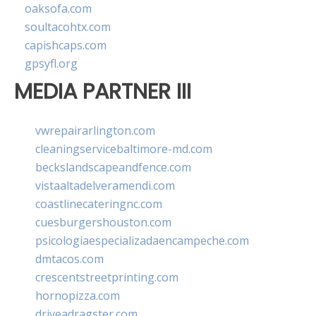
oaksofa.com
soultacohtx.com
capishcaps.com
gpsyfl.org
MEDIA PARTNER III
vwrepairarlington.com
cleaningservicebaltimore-md.com
beckslandscapeandfence.com
vistaaltadelveramendi.com
coastlinecateringnc.com
cuesburgershouston.com
psicologiaespecializadaencampeche.com
dmtacos.com
crescentstreetprinting.com
hornopizza.com
driveadragster.com