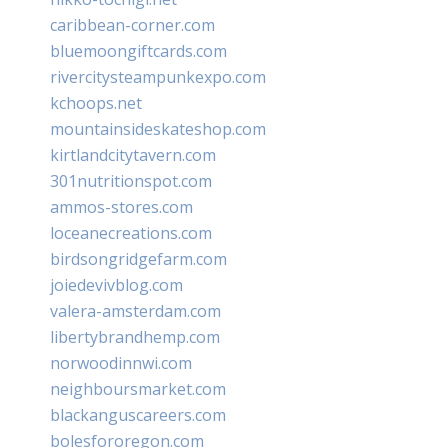
caribbean-corner.com
bluemoongiftcards.com
rivercitysteampunkexpo.com
kchoops.net
mountainsideskateshop.com
kirtlandcitytavern.com
301nutritionspot.com
ammos-stores.com
loceanecreations.com
birdsongridgefarm.com
joiedevivblog.com
valera-amsterdam.com
libertybrandhemp.com
norwoodinnwi.com
neighboursmarket.com
blackanguscareers.com
bolesfororegon.com