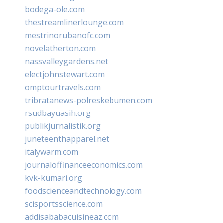
bodega-ole.com
thestreamlinerlounge.com
mestrinorubanofc.com
novelatherton.com
nassvalleygardens.net
electjohnstewart.com
omptourtravels.com
tribratanews-polreskebumen.com
rsudbayuasih.org
publikjurnalistik.org
juneteenthapparel.net
italywarm.com
journaloffinanceeconomics.com
kvk-kumari.org
foodscienceandtechnology.com
scisportsscience.com
addisababacuisineaz.com