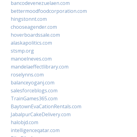
bancodevenezuelaen.com
bettermoodfoodcorporation.com
hingstonnt.com
chooseagender.com
hoverboardssale.com
alaskapolitics.com
stsmp.org
manoelneves.com
mandelaeffectlibrary.com
roselynns.com
balanceyoganj.com
salesforceblogs.com
TrainGames365.com
BaytownEvaCationRentals.com
JabalpurCakeDelivery.com
halobjd.com
intelligenceqatar.com