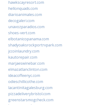
hawkscayresort.com
hellonquads.com
diarioanimales.com
decogaleri.com
unavozparadios.com
shoes-vert.com
elbotanicopanama.com
shadyoaksrockportrvpark.com
jccoinlaundry.com
kautorepair.com
marjaeswinebar.com
elmazatlanclinton.com
ideacoffeenyc.com
odieschillicothe.com
lacantinitagalesburg.com
pizzadeliverybristol.com
greenstarsmogcheck.com