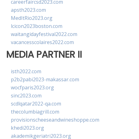
careerfaircsd2023.com
apsth2023.com
MedItRio2023.org
lcicon2023boston.com
waitangidayfestival2022.com
vacancesscolaires2022.com
MEDIA PARTNER II
isth2022.com
p2b2pabi2023-makassar.com
wocfparis2023.org
sinc2023.com
scdlqatar2022-qa.com
thecolumbiagrill.com
provisionscheeseandwineshoppe.com
khedi2023.org
akademikgeriatri2023.org