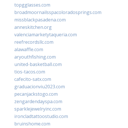
topgglasses.com
broadmoornailsspacoloradosprings.com
missblackpasadena.com
anneskitchen.org
valenciamarketytaqueria.com
reefrecordsllc.com
alawaffle.com
aryouthfishing.com
united-basketball.com
tios-tacos.com
cafecito-satx.com
graduacionviu2023.com
pecanjackstogo.com
zengardendayspa.com
sparklejewelryinc.com
ironcladtattoostudio.com
bruinshome.com