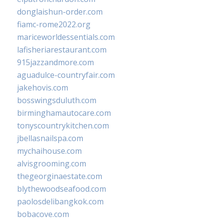
donglaishun-order.com
fiamc-rome2022.org
mariceworldessentials.com
lafisheriarestaurant.com
915jazzandmore.com
aguadulce-countryfair.com
jakehovis.com
bosswingsduluth.com
birminghamautocare.com
tonyscountrykitchen.com
jbellasnailspa.com
mychaihouse.com
alvisgrooming.com
thegeorginaestate.com
blythewoodseafood.com
paolosdelibangkok.com
bobacove.com