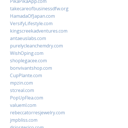
PikaPikaApp.com
takecareofbusinessdfw.org
HamadaOfJapan.com
VersifyLifestyle.com
kingscreekadventures.com
antaeuslabs.com
purelycleanchemdry.com
WishOping.com
shoplegacee.com
bonvivantshop.com
CupPlante.com
mpzin.com
stcreal.com
PopUpFlea.com
valueml.com
rebeccatorresjewelry.com
jmpbliss.com
drjorgerico.com