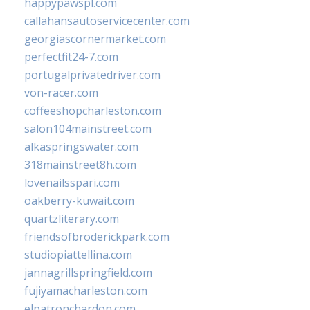
happypawspl.com
callahansautoservicecenter.com
georgiascornermarket.com
perfectfit24-7.com
portugalprivatedriver.com
von-racer.com
coffeeshopcharleston.com
salon104mainstreet.com
alkaspringswater.com
318mainstreet8h.com
lovenailsspari.com
oakberry-kuwait.com
quartzliterary.com
friendsofbroderickpark.com
studiopiattellina.com
jannagrillspringfield.com
fujiyamacharleston.com
elpatronchardon.com