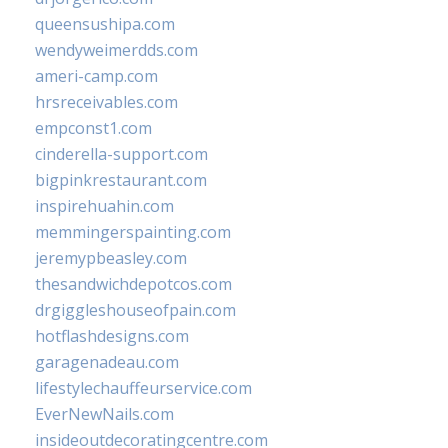
queensushipa.com
wendyweimerdds.com
ameri-camp.com
hrsreceivables.com
empconst1.com
cinderella-support.com
bigpinkrestaurant.com
inspirehuahin.com
memmingerspainting.com
jeremypbeasley.com
thesandwichdepotcos.com
drgiggleshouseofpain.com
hotflashdesigns.com
garagenadeau.com
lifestylechauffeurservice.com
EverNewNails.com
insideoutdecoratingcentre.com