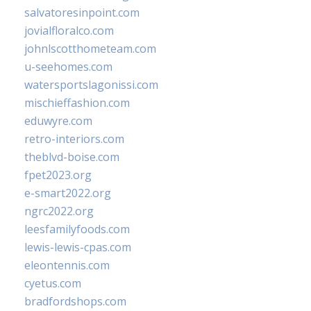
salvatoresinpoint.com
jovialfloralco.com
johnlscotthometeam.com
u-seehomes.com
watersportslagonissi.com
mischieffashion.com
eduwyre.com
retro-interiors.com
theblvd-boise.com
fpet2023.org
e-smart2022.org
ngrc2022.org
leesfamilyfoods.com
lewis-lewis-cpas.com
eleontennis.com
cyetus.com
bradfordshops.com