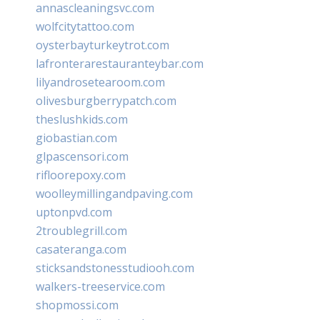
annascleaningsvc.com
wolfcitytattoo.com
oysterbayturkeytrot.com
lafronterarestauranteybar.com
lilyandrosetearoom.com
olivesburgberrypatch.com
theslushkids.com
giobastian.com
glpascensori.com
rifloorepoxy.com
woolleymillingandpaving.com
uptonpvd.com
2troublegrill.com
casateranga.com
sticksandstonesstudiooh.com
walkers-treeservice.com
shopmossi.com