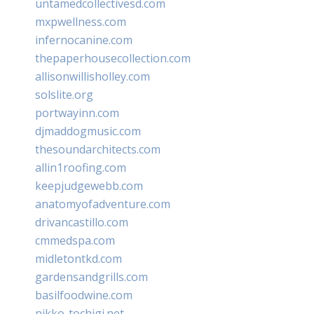
untamedcollectivesd.com
mxpwellness.com
infernocanine.com
thepaperhousecollection.com
allisonwillisholley.com
solslite.org
portwayinn.com
djmaddogmusic.com
thesoundarchitects.com
allin1roofing.com
keepjudgewebb.com
anatomyofadventure.com
drivancastillo.com
cmmedspa.com
midletontkd.com
gardensandgrills.com
basilfoodwine.com
nikko-tochigi.net