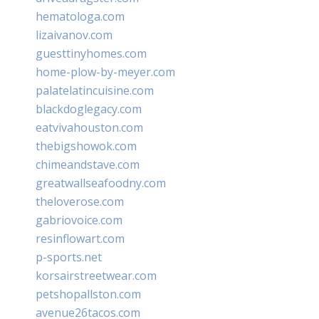
hematologa.com
lizaivanov.com
guesttinyhomes.com
home-plow-by-meyer.com
palatelatincuisine.com
blackdoglegacy.com
eatvivahouston.com
thebigshowok.com
chimeandstave.com
greatwallseafoodny.com
theloverose.com
gabriovoice.com
resinflowart.com
p-sports.net
korsairstreetwear.com
petshopallston.com
avenue26tacos.com