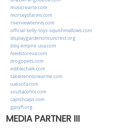
musicrearte.com
morseysfarms.com
riverviewtennis.com
official-kelly-toys-squishmallows.com
displaygardenonsuncrest.org
bbq-empire-usa.com
feedstoreva.com
drogopets.com
ediblechalk.com
tabletennisnearme.com
oaksofa.com
soultacohtx.com
capishcaps.com
gpsyfl.org
MEDIA PARTNER III