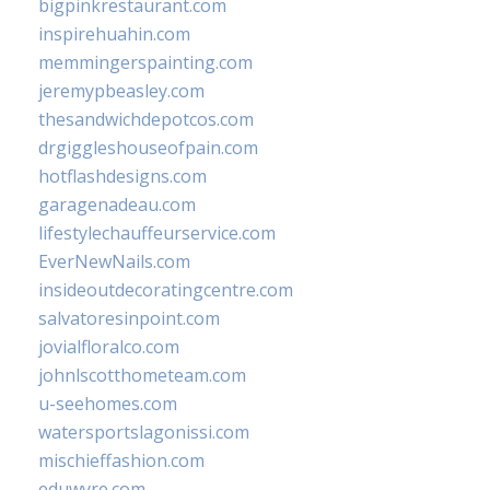
bigpinkrestaurant.com
inspirehuahin.com
memmingerspainting.com
jeremypbeasley.com
thesandwichdepotcos.com
drgiggleshouseofpain.com
hotflashdesigns.com
garagenadeau.com
lifestylechauffeurservice.com
EverNewNails.com
insideoutdecoratingcentre.com
salvatoresinpoint.com
jovialfloralco.com
johnlscotthometeam.com
u-seehomes.com
watersportslagonissi.com
mischieffashion.com
eduwyre.com