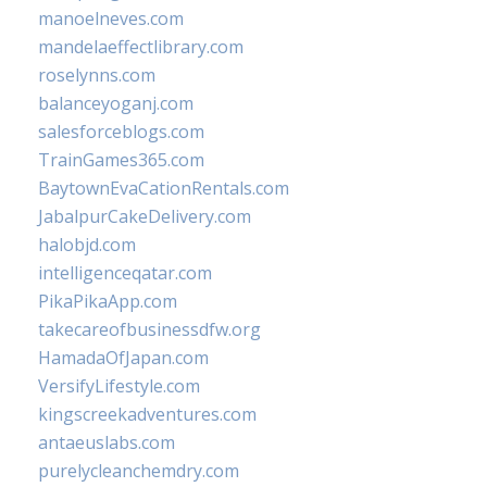
manoelneves.com
mandelaeffectlibrary.com
roselynns.com
balanceyoganj.com
salesforceblogs.com
TrainGames365.com
BaytownEvaCationRentals.com
JabalpurCakeDelivery.com
halobjd.com
intelligenceqatar.com
PikaPikaApp.com
takecareofbusinessdfw.org
HamadaOfJapan.com
VersifyLifestyle.com
kingscreekadventures.com
antaeuslabs.com
purelycleanchemdry.com