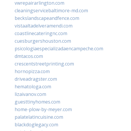
vwrepairarlington.com
cleaningservicebaltimore-md.com
beckslandscapeandfence.com
vistaaltadelveramendi.com
coastlinecateringnc.com
cuesburgershouston.com
psicologiaespecializadaencampeche.com
dmtacos.com
crescentstreetprinting.com
hornopizza.com
driveadragster.com
hematologa.com
lizaivanov.com
guesttinyhomes.com
home-plow-by-meyer.com
palatelatincuisine.com
blackdoglegacy.com