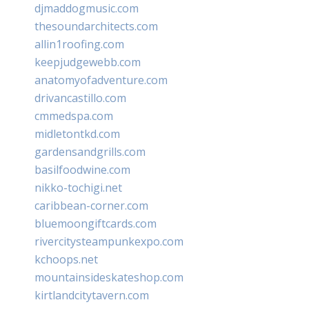
djmaddogmusic.com
thesoundarchitects.com
allin1roofing.com
keepjudgewebb.com
anatomyofadventure.com
drivancastillo.com
cmmedspa.com
midletontkd.com
gardensandgrills.com
basilfoodwine.com
nikko-tochigi.net
caribbean-corner.com
bluemoongiftcards.com
rivercitysteampunkexpo.com
kchoops.net
mountainsideskateshop.com
kirtlandcitytavern.com