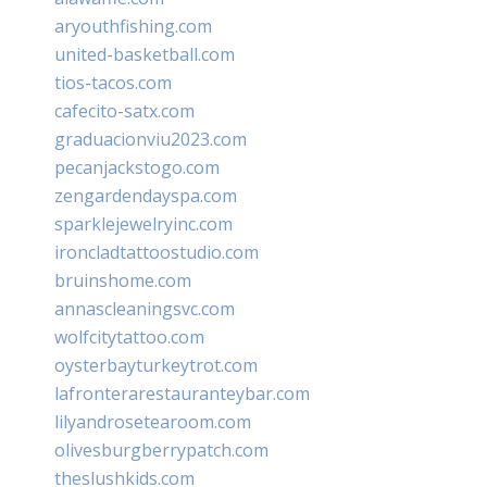
aryouthfishing.com
united-basketball.com
tios-tacos.com
cafecito-satx.com
graduacionviu2023.com
pecanjackstogo.com
zengardendayspa.com
sparklejewelryinc.com
ironcladtattoostudio.com
bruinshome.com
annascleaningsvc.com
wolfcitytattoo.com
oysterbayturkeytrot.com
lafronterarestauranteybar.com
lilyandrosetearoom.com
olivesburgberrypatch.com
theslushkids.com