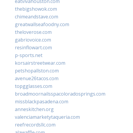
eatvivahouston.com
thebigshowok.com
chimeandstave.com
greatwallseafoodny.com
theloverose.com
gabriovoice.com
resinflowart.com
p-sports.net
korsairstreetwear.com
petshopallston.com
avenue26tacos.com
topgglasses.com
broadmoornailsspacoloradosprings.com
missblackpasadena.com
anneskitchen.org
valenciamarketytaqueria.com
reefrecordsllc.com
alawaffle.com