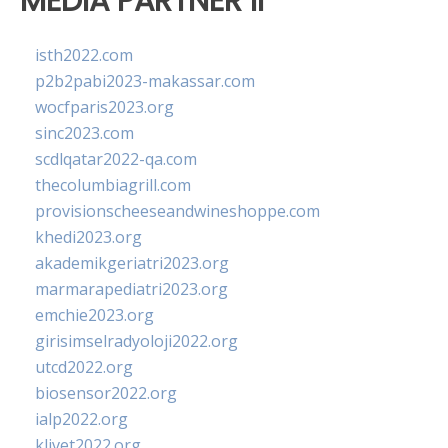
MEDIA PARTNER II
isth2022.com
p2b2pabi2023-makassar.com
wocfparis2023.org
sinc2023.com
scdlqatar2022-qa.com
thecolumbiagrill.com
provisionscheeseandwineshoppe.com
khedi2023.org
akademikgeriatri2023.org
marmarapediatri2023.org
emchie2023.org
girisimselradyoloji2022.org
utcd2022.org
biosensor2022.org
ialp2022.org
klivet2022.org