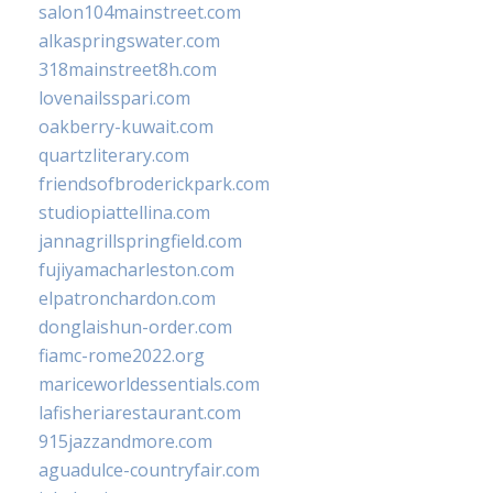
salon104mainstreet.com
alkaspringswater.com
318mainstreet8h.com
lovenailsspari.com
oakberry-kuwait.com
quartzliterary.com
friendsofbroderickpark.com
studiopiattellina.com
jannagrillspringfield.com
fujiyamacharleston.com
elpatronchardon.com
donglaishun-order.com
fiamc-rome2022.org
mariceworldessentials.com
lafisheriarestaurant.com
915jazzandmore.com
aguadulce-countryfair.com