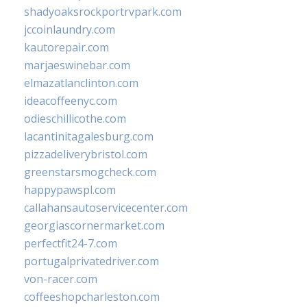
shadyoaksrockportrvpark.com
jccoinlaundry.com
kautorepair.com
marjaeswinebar.com
elmazatlanclinton.com
ideacoffeenyc.com
odieschillicothe.com
lacantinitagalesburg.com
pizzadeliverybristol.com
greenstarsmogcheck.com
happypawspl.com
callahansautoservicecenter.com
georgiascornermarket.com
perfectfit24-7.com
portugalprivatedriver.com
von-racer.com
coffeeshopcharleston.com