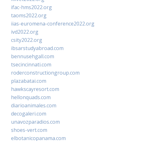
ifac-hms2022.org
taoms2022.org
iias-euromena-conference2022.org
ivd2022.org
csity2022.org
ibsarstudyabroad.com
bennusehgall.com
tsecincinnati.com
roderconstructiongroup.com
plazabatai.com
hawkscayresort.com
hellonquads.com
diarioanimales.com
decogaleri.com
unavozparadios.com
shoes-vert.com
elbotanicopanama.com