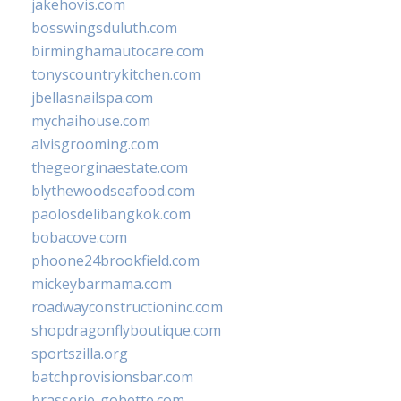
jakehovis.com
bosswingsduluth.com
birminghamautocare.com
tonyscountrykitchen.com
jbellasnailspa.com
mychaihouse.com
alvisgrooming.com
thegeorginaestate.com
blythewoodseafood.com
paolosdelibangkok.com
bobacove.com
phoone24brookfield.com
mickeybarmama.com
roadwayconstructioninc.com
shopdragonflyboutique.com
sportszilla.org
batchprovisionsbar.com
brasserie-gobette.com