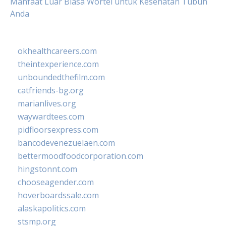
Manfaat Luar Biasa Wortel untuk Kesehatan Tubuh
Anda
okhealthcareers.com
theintexperience.com
unboundedthefilm.com
catfriends-bg.org
marianlives.org
waywardtees.com
pidfloorsexpress.com
bancodevenezuelaen.com
bettermoodfoodcorporation.com
hingstonnt.com
chooseagender.com
hoverboardssale.com
alaskapolitics.com
stsmp.org