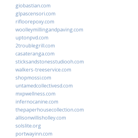
giobastian.com
glpascensori.com
rifloorepoxy.com
woolleymillingandpaving.com
uptonpvd.com
2troublegrill.com
casateranga.com
sticksandstonesstudiooh.com
walkers-treeservice.com
shopmossi.com
untamedcollectivesd.com
mxpwellness.com
infernocanine.com
thepaperhousecollection.com
allisonwillisholley.com
solslite.org
portwayinn.com