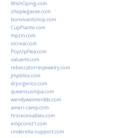
WishOping.com
shoplegacee.com
bonvivantshop.com
CupPlante.com
mpzin.com
stcreal.com
PopUpFlea.com
valueml.com
rebeccatorresjewelry.com
jmpbliss.com
drjorgerico.com
queensushipa.com
wendyweimerdds.com
ameri-camp.com
hrsreceivables.com
empconst1.com
cinderella-support.com