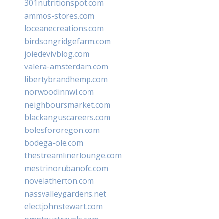
301nutritionspot.com
ammos-stores.com
loceanecreations.com
birdsongridgefarm.com
joiedevivblog.com
valera-amsterdam.com
libertybrandhemp.com
norwoodinnwi.com
neighboursmarket.com
blackanguscareers.com
bolesfororegon.com
bodega-ole.com
thestreamlinerlounge.com
mestrinorubanofc.com
novelatherton.com
nassvalleygardens.net
electjohnstewart.com
omptourtravels.com