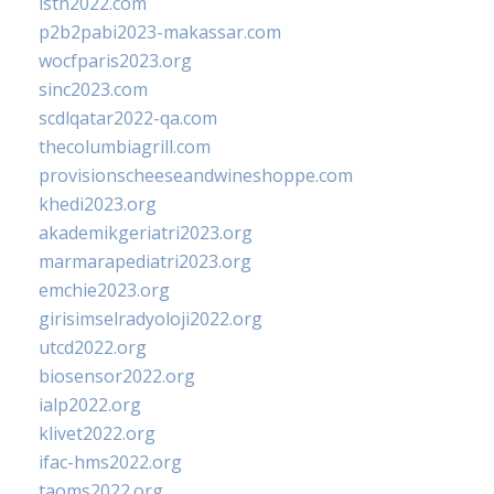
isth2022.com
p2b2pabi2023-makassar.com
wocfparis2023.org
sinc2023.com
scdlqatar2022-qa.com
thecolumbiagrill.com
provisionscheeseandwineshoppe.com
khedi2023.org
akademikgeriatri2023.org
marmarapediatri2023.org
emchie2023.org
girisimselradyoloji2022.org
utcd2022.org
biosensor2022.org
ialp2022.org
klivet2022.org
ifac-hms2022.org
taoms2022.org