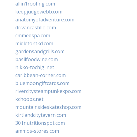
allin1roofing.com
keepjudgewebb.com
anatomyofadventure.com
drivancastillo.com
cmmedspa.com
midletontkd.com
gardensandgrills.com
basilfoodwine.com
nikko-tochigi.net
caribbean-corner.com
bluemoongiftcards.com
rivercitysteampunkexpo.com
kchoops.net
mountainsideskateshop.com
kirtlandcitytavern.com
301nutritionspot.com
ammos-stores.com