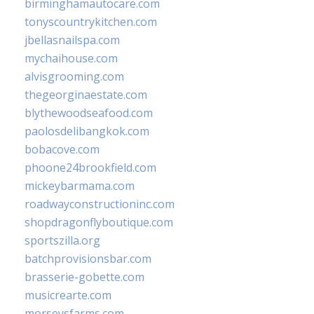
birminghamautocare.com
tonyscountrykitchen.com
jbellasnailspa.com
mychaihouse.com
alvisgrooming.com
thegeorginaestate.com
blythewoodseafood.com
paolosdelibangkok.com
bobacove.com
phoone24brookfield.com
mickeybarmama.com
roadwayconstructioninc.com
shopdragonflyboutique.com
sportszilla.org
batchprovisionsbar.com
brasserie-gobette.com
musicrearte.com
morseysfarms.com