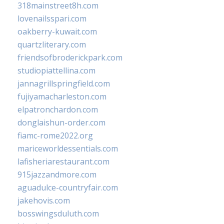
318mainstreet8h.com
lovenailsspari.com
oakberry-kuwait.com
quartzliterary.com
friendsofbroderickpark.com
studiopiattellina.com
jannagrillspringfield.com
fujiyamacharleston.com
elpatronchardon.com
donglaishun-order.com
fiamc-rome2022.org
mariceworldessentials.com
lafisheriarestaurant.com
915jazzandmore.com
aguadulce-countryfair.com
jakehovis.com
bosswingsduluth.com