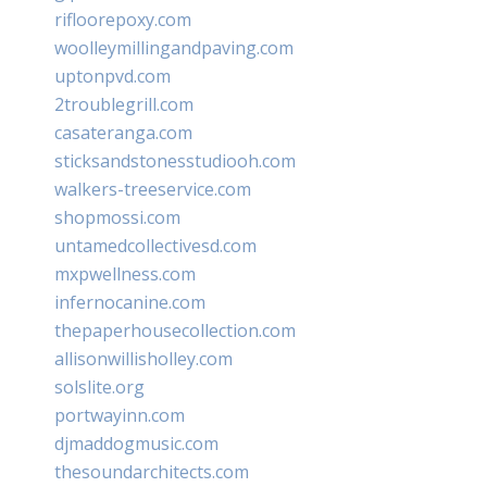
rifloorepoxy.com
woolleymillingandpaving.com
uptonpvd.com
2troublegrill.com
casateranga.com
sticksandstonesstudiooh.com
walkers-treeservice.com
shopmossi.com
untamedcollectivesd.com
mxpwellness.com
infernocanine.com
thepaperhousecollection.com
allisonwillisholley.com
solslite.org
portwayinn.com
djmaddogmusic.com
thesoundarchitects.com