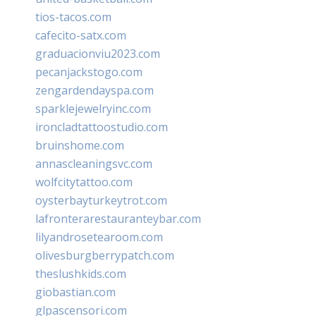
tios-tacos.com
cafecito-satx.com
graduacionviu2023.com
pecanjackstogo.com
zengardendayspa.com
sparklejewelryinc.com
ironcladtattoostudio.com
bruinshome.com
annascleaningsvc.com
wolfcitytattoo.com
oysterbayturkeytrot.com
lafronterarestauranteybar.com
lilyandrosetearoom.com
olivesburgberrypatch.com
theslushkids.com
giobastian.com
glpascensori.com