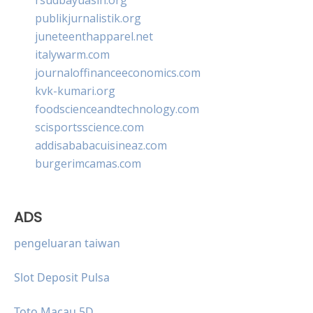
publikjurnalistik.org
juneteenthapparel.net
italywarm.com
journaloffinanceeconomics.com
kvk-kumari.org
foodscienceandtechnology.com
scisportsscience.com
addisababacuisineaz.com
burgerimcamas.com
ADS
pengeluaran taiwan
Slot Deposit Pulsa
Toto Macau 5D