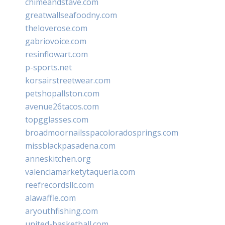
chimeandstave.com
greatwallseafoodny.com
theloverose.com
gabriovoice.com
resinflowart.com
p-sports.net
korsairstreetwear.com
petshopallston.com
avenue26tacos.com
topgglasses.com
broadmoornailsspacoloradosprings.com
missblackpasadena.com
anneskitchen.org
valenciamarketytaqueria.com
reefrecordsllc.com
alawaffle.com
aryouthfishing.com
united-basketball.com