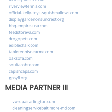
riverviewtennis.com
official-kelly-toys-squishmallows.com
displaygardenonsuncrest.org
bbq-empire-usa.com
feedstoreva.com
drogopets.com
ediblechalk.com
tabletennisnearme.com
oaksofa.com
soultacohtx.com
capishcaps.com
gpsyfl.org
MEDIA PARTNER III
vwrepairarlington.com
cleaningservicebaltimore-md.com