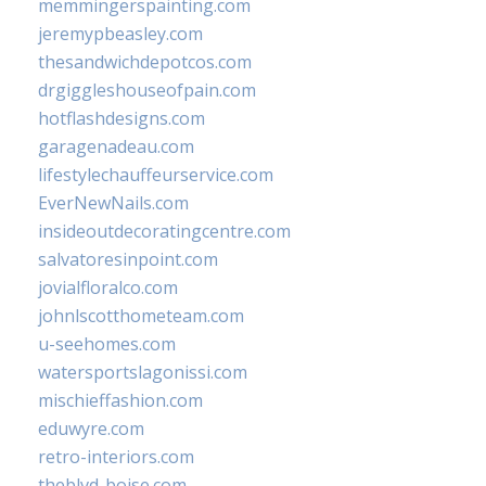
memmingerspainting.com
jeremypbeasley.com
thesandwichdepotcos.com
drgiggleshouseofpain.com
hotflashdesigns.com
garagenadeau.com
lifestylechauffeurservice.com
EverNewNails.com
insideoutdecoratingcentre.com
salvatoresinpoint.com
jovialfloralco.com
johnlscotthometeam.com
u-seehomes.com
watersportslagonissi.com
mischieffashion.com
eduwyre.com
retro-interiors.com
theblvd-boise.com