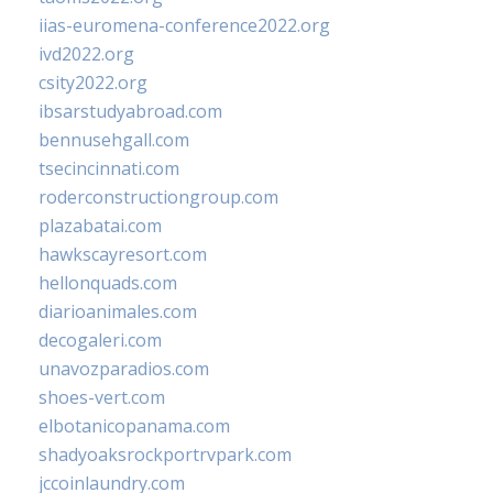
iias-euromena-conference2022.org
ivd2022.org
csity2022.org
ibsarstudyabroad.com
bennusehgall.com
tsecincinnati.com
roderconstructiongroup.com
plazabatai.com
hawkscayresort.com
hellonquads.com
diarioanimales.com
decogaleri.com
unavozparadios.com
shoes-vert.com
elbotanicopanama.com
shadyoaksrockportrvpark.com
jccoinlaundry.com