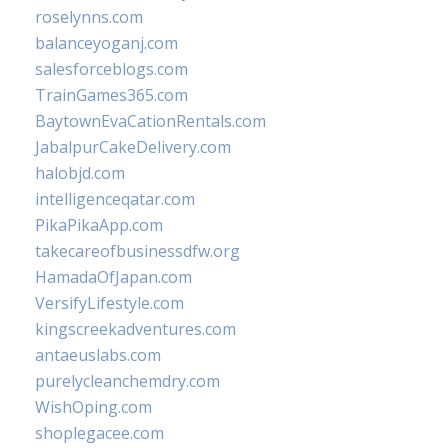
roselynns.com
balanceyoganj.com
salesforceblogs.com
TrainGames365.com
BaytownEvaCationRentals.com
JabalpurCakeDelivery.com
halobjd.com
intelligenceqatar.com
PikaPikaApp.com
takecareofbusinessdfw.org
HamadaOfJapan.com
VersifyLifestyle.com
kingscreekadventures.com
antaeuslabs.com
purelycleanchemdry.com
WishOping.com
shoplegacee.com