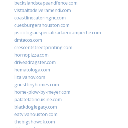
beckslandscapeandfence.com
vistaaltadelveramendi.com
coastlinecateringnc.com
cuesburgershouston.com
psicologiaespecializadaencampeche.com
dmtacos.com
crescentstreetprinting.com
hornopizza.com
driveadragster.com
hematologa.com
lizaivanov.com
guesttinyhomes.com
home-plow-by-meyer.com
palatelatincuisine.com
blackdoglegacy.com
eatvivahouston.com
thebigshowok.com