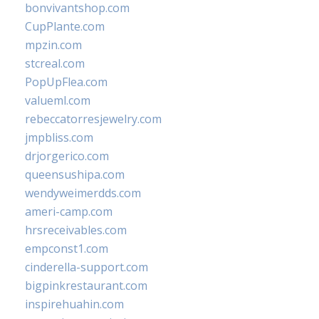
bonvivantshop.com
CupPlante.com
mpzin.com
stcreal.com
PopUpFlea.com
valueml.com
rebeccatorresjewelry.com
jmpbliss.com
drjorgerico.com
queensushipa.com
wendyweimerdds.com
ameri-camp.com
hrsreceivables.com
empconst1.com
cinderella-support.com
bigpinkrestaurant.com
inspirehuahin.com