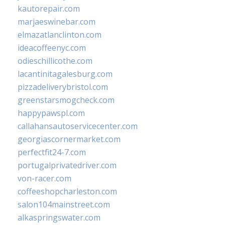
kautorepair.com
marjaeswinebar.com
elmazatlanclinton.com
ideacoffeenyc.com
odieschillicothe.com
lacantinitagalesburg.com
pizzadeliverybristol.com
greenstarsmogcheck.com
happypawspl.com
callahansautoservicecenter.com
georgiascornermarket.com
perfectfit24-7.com
portugalprivatedriver.com
von-racer.com
coffeeshopcharleston.com
salon104mainstreet.com
alkaspringswater.com