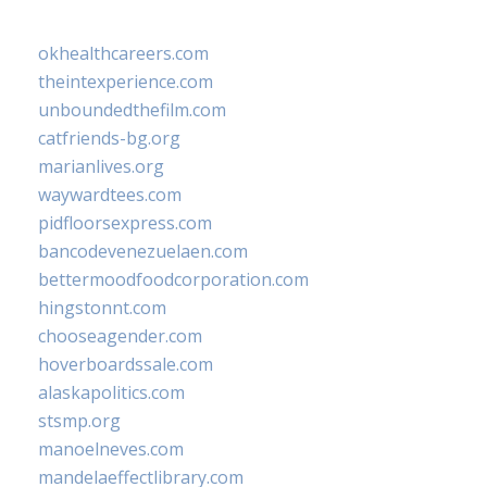
okhealthcareers.com
theintexperience.com
unboundedthefilm.com
catfriends-bg.org
marianlives.org
waywardtees.com
pidfloorsexpress.com
bancodevenezuelaen.com
bettermoodfoodcorporation.com
hingstonnt.com
chooseagender.com
hoverboardssale.com
alaskapolitics.com
stsmp.org
manoelneves.com
mandelaeffectlibrary.com