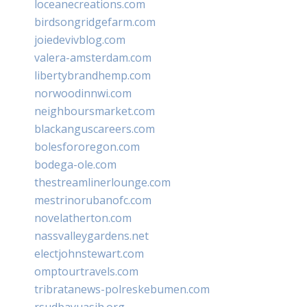
loceanecreations.com
birdsongridgefarm.com
joiedevivblog.com
valera-amsterdam.com
libertybrandhemp.com
norwoodinnwi.com
neighboursmarket.com
blackanguscareers.com
bolesfororegon.com
bodega-ole.com
thestreamlinerlounge.com
mestrinorubanofc.com
novelatherton.com
nassvalleygardens.net
electjohnstewart.com
omptourtravels.com
tribratanews-polreskebumen.com
rsudbayuasih.org