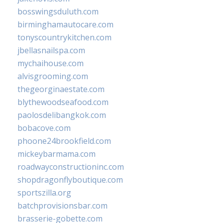
bosswingsduluth.com
birminghamautocare.com
tonyscountrykitchen.com
jbellasnailspa.com
mychaihouse.com
alvisgrooming.com
thegeorginaestate.com
blythewoodseafood.com
paolosdelibangkok.com
bobacove.com
phoone24brookfield.com
mickeybarmama.com
roadwayconstructioninc.com
shopdragonflyboutique.com
sportszilla.org
batchprovisionsbar.com
brasserie-gobette.com