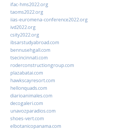
ifac-hms2022.org
taoms2022.org
iias-euromena-conference2022.org
ivd2022.org
csity2022.org
ibsarstudyabroad.com
bennusehgall.com
tsecincinnati.com
roderconstructiongroup.com
plazabatai.com
hawkscayresort.com
hellonquads.com
diarioanimales.com
decogaleri.com
unavozparadios.com
shoes-vert.com
elbotanicopanama.com