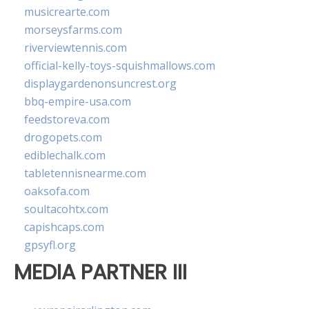
musicrearte.com
morseysfarms.com
riverviewtennis.com
official-kelly-toys-squishmallows.com
displaygardenonsuncrest.org
bbq-empire-usa.com
feedstoreva.com
drogopets.com
ediblechalk.com
tabletennisnearme.com
oaksofa.com
soultacohtx.com
capishcaps.com
gpsyfl.org
MEDIA PARTNER III