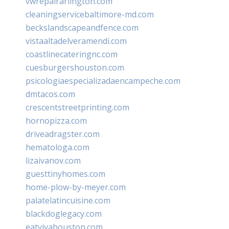
vwrepairarlington.com
cleaningservicebaltimore-md.com
beckslandscapeandfence.com
vistaaltadelveramendi.com
coastlinecateringnc.com
cuesburgershouston.com
psicologiaespecializadaencampeche.com
dmtacos.com
crescentstreetprinting.com
hornopizza.com
driveadragster.com
hematologa.com
lizaivanov.com
guesttinyhomes.com
home-plow-by-meyer.com
palatelatincuisine.com
blackdoglegacy.com
eatvivahouston.com