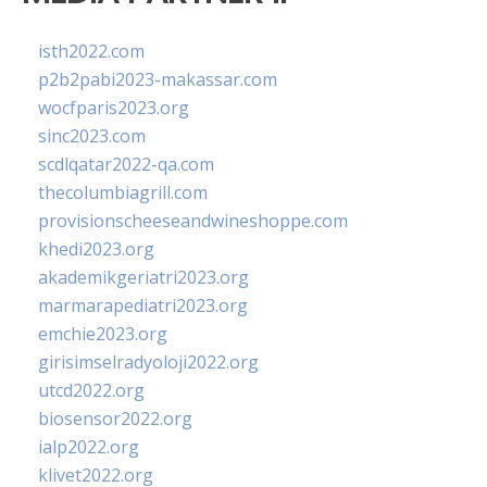
isth2022.com
p2b2pabi2023-makassar.com
wocfparis2023.org
sinc2023.com
scdlqatar2022-qa.com
thecolumbiagrill.com
provisionscheeseandwineshoppe.com
khedi2023.org
akademikgeriatri2023.org
marmarapediatri2023.org
emchie2023.org
girisimselradyoloji2022.org
utcd2022.org
biosensor2022.org
ialp2022.org
klivet2022.org