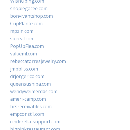
WishOping.com
shoplegacee.com
bonvivantshop.com
CupPlante.com
mpzin.com
stcreal.com
PopUpFlea.com
valueml.com
rebeccatorresjewelry.com
jmpbliss.com
drjorgerico.com
queensushipa.com
wendyweimerdds.com
ameri-camp.com
hrsreceivables.com
empconst1.com
cinderella-support.com
bigpinkrestaurant.com