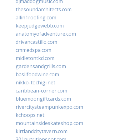
djmaddogmusic.com
thesoundarchitects.com
allin1roofing.com
keepjudgewebb.com
anatomyofadventure.com
drivancastillo.com
cmmedspa.com
midletontkd.com
gardensandgrills.com
basilfoodwine.com
nikko-tochigi.net
caribbean-corner.com
bluemoongiftcards.com
rivercitysteampunkexpo.com
kchoops.net
mountainsideskateshop.com
kirtlandcitytavern.com
301nutritionspot.com