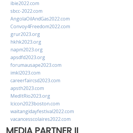
ibie2022.com
sbcc-2022.com
AngolaOilAndGas2022.com
Convoy4Freedom2022.com
grur2023.org
hkhk2023.org
napm2023.org
apsdfd2023.org
forumausape2023.com
imkl2023.com
careerfaircsd2023.com
apsth2023.com
MedItRio2023.org
lcicon2023boston.com
waitangidayfestival2022.com
vacancesscolaires2022.com
MEDIA PARTNER II