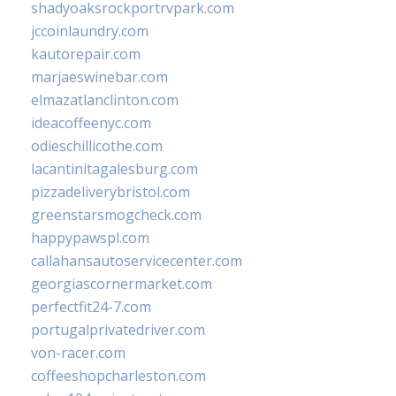
shadyoaksrockportrvpark.com
jccoinlaundry.com
kautorepair.com
marjaeswinebar.com
elmazatlanclinton.com
ideacoffeenyc.com
odieschillicothe.com
lacantinitagalesburg.com
pizzadeliverybristol.com
greenstarsmogcheck.com
happypawspl.com
callahansautoservicecenter.com
georgiascornermarket.com
perfectfit24-7.com
portugalprivatedriver.com
von-racer.com
coffeeshopcharleston.com