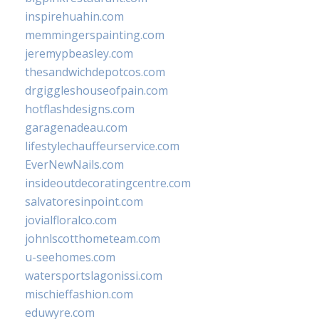
inspirehuahin.com
memmingerspainting.com
jeremypbeasley.com
thesandwichdepotcos.com
drgiggleshouseofpain.com
hotflashdesigns.com
garagenadeau.com
lifestylechauffeurservice.com
EverNewNails.com
insideoutdecoratingcentre.com
salvatoresinpoint.com
jovialfloralco.com
johnlscotthometeam.com
u-seehomes.com
watersportslagonissi.com
mischieffashion.com
eduwyre.com