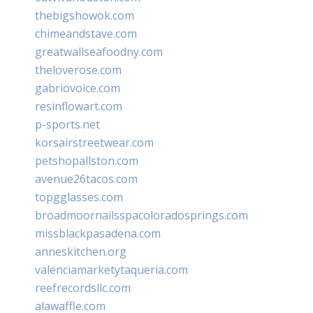
thebigshowok.com
chimeandstave.com
greatwallseafoodny.com
theloverose.com
gabriovoice.com
resinflowart.com
p-sports.net
korsairstreetwear.com
petshopallston.com
avenue26tacos.com
topgglasses.com
broadmoornailsspacoloradosprings.com
missblackpasadena.com
anneskitchen.org
valenciamarketytaqueria.com
reefrecordsllc.com
alawaffle.com