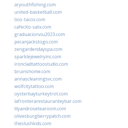
aryouthfishing.com
united-basketball.com
tios-tacos.com
cafecito-satx.com
graduacionviu2023.com
pecanjackstogo.com
zengardendayspa.com
sparklejewelryinc.com
ironcladtattoostudio.com
bruinshome.com
annascleaningsvc.com
wolfcitytattoo.com
oysterbayturkeytrot.com
lafronterarestauranteybar.com
lilyandrosetearoom.com
olivesburgberrypatch.com
theslushkids.com