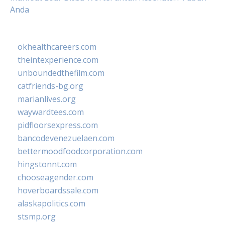
Anda
okhealthcareers.com
theintexperience.com
unboundedthefilm.com
catfriends-bg.org
marianlives.org
waywardtees.com
pidfloorsexpress.com
bancodevenezuelaen.com
bettermoodfoodcorporation.com
hingstonnt.com
chooseagender.com
hoverboardssale.com
alaskapolitics.com
stsmp.org