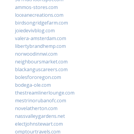
ammos-stores.com
loceanecreations.com
birdsongridgefarm.com
joiedevivblog.com
valera-amsterdam.com
libertybrandhemp.com
norwoodinnwi.com
neighboursmarket.com
blackanguscareers.com
bolesfororegon.com
bodega-ole.com
thestreamlinerlounge.com
mestrinorubanofc.com
novelatherton.com
nassvalleygardens.net
electjohnstewart.com
omptourtravels.com