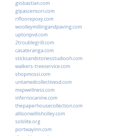
giobastian.com
glpascensori.com
rifloorepoxy.com
woolleymillingandpaving.com
uptonpvd.com
2troublegrill.com
casateranga.com
sticksandstonesstudiooh.com
walkers-treeservice.com
shopmossi.com
untamedcollectivesd.com
mxpwellness.com
infernocanine.com
thepaperhousecollection.com
allisonwillisholley.com
solslite.org
portwayinn.com