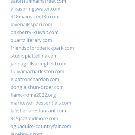
salon104mainstreet.com
alkaspringswater.com
318mainstreet8h.com
lovenailsspari.com
oakberry-kuwait.com
quartzliterary.com
friendsofbroderickpark.com
studiopiattellina.com
jannagrillspringfield.com
fujiyamacharleston.com
elpatronchardon.com
donglaishun-order.com
fiamc-rome2022.org
mariceworldessentials.com
lafisheriarestaurant.com
915jazzandmore.com
aguadulce-countryfair.com
jakehovis.com