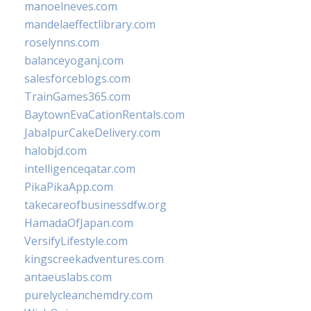
manoelneves.com
mandelaeffectlibrary.com
roselynns.com
balanceyoganj.com
salesforceblogs.com
TrainGames365.com
BaytownEvaCationRentals.com
JabalpurCakeDelivery.com
halobjd.com
intelligenceqatar.com
PikaPikaApp.com
takecareofbusinessdfw.org
HamadaOfJapan.com
VersifyLifestyle.com
kingscreekadventures.com
antaeuslabs.com
purelycleanchemdry.com