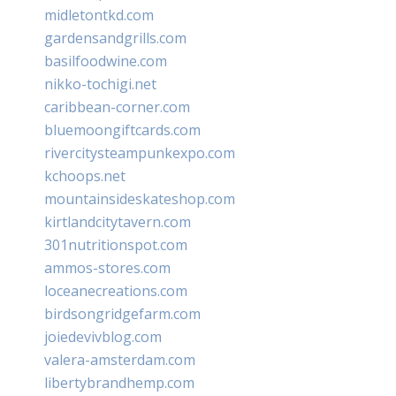
midletontkd.com
gardensandgrills.com
basilfoodwine.com
nikko-tochigi.net
caribbean-corner.com
bluemoongiftcards.com
rivercitysteampunkexpo.com
kchoops.net
mountainsideskateshop.com
kirtlandcitytavern.com
301nutritionspot.com
ammos-stores.com
loceanecreations.com
birdsongridgefarm.com
joiedevivblog.com
valera-amsterdam.com
libertybrandhemp.com