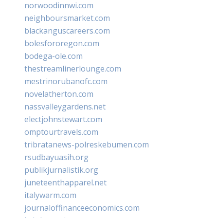
norwoodinnwi.com
neighboursmarket.com
blackanguscareers.com
bolesfororegon.com
bodega-ole.com
thestreamlinerlounge.com
mestrinorubanofc.com
novelatherton.com
nassvalleygardens.net
electjohnstewart.com
omptourtravels.com
tribratanews-polreskebumen.com
rsudbayuasih.org
publikjurnalistik.org
juneteenthapparel.net
italywarm.com
journaloffinanceeconomics.com