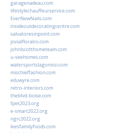
garagenadeau.com
lifestylechauffeurservice.com
EverNewNails.com
insideoutdecoratingcentre.com
salvatoresinpoint.com
jovialfloralco.com
johnlscotthometeam.com
u-seehomes.com
watersportslagonissi.com
mischieffashion.com
eduwyre.com
retro-interiors.com
theblvd-boise.com
fpet2023.org
e-smart2022.org
ngrc2022.org
leesfamilyfoods.com