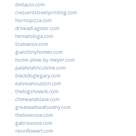
dmtacos.com
crescentstreetprinting.com
hornopizza.com
driveadragster.com
hematologa.com
lizaivanov.com
guesttinyhomes.com
home-plow-by-meyer.com
palatelatincuisine.com
blackdoglegacy.com
eatvivahouston.com
thebigshowok.com
chimeandstave.com
greatwallseafoodny.com
theloverose.com
gabriovoice.com
resinflowart.com