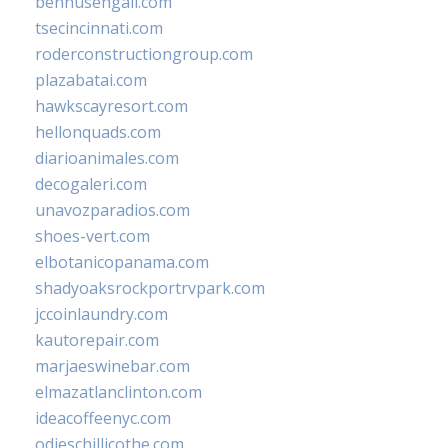
bennusehgall.com
tsecincinnati.com
roderconstructiongroup.com
plazabatai.com
hawkscayresort.com
hellonquads.com
diarioanimales.com
decogaleri.com
unavozparadios.com
shoes-vert.com
elbotanicopanama.com
shadyoaksrockportrvpark.com
jccoinlaundry.com
kautorepair.com
marjaeswinebar.com
elmazatlanclinton.com
ideacoffeenyc.com
odieschillicothe.com