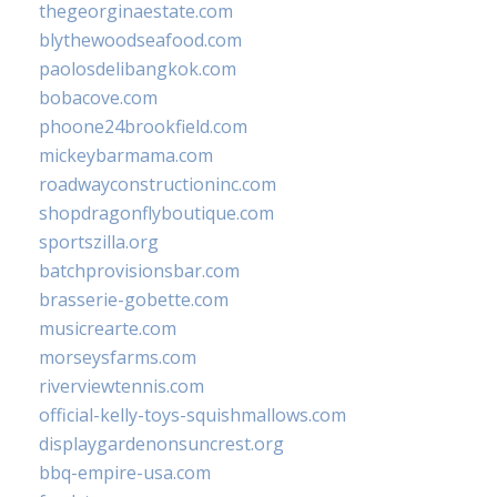
thegeorginaestate.com
blythewoodseafood.com
paolosdelibangkok.com
bobacove.com
phoone24brookfield.com
mickeybarmama.com
roadwayconstructioninc.com
shopdragonflyboutique.com
sportszilla.org
batchprovisionsbar.com
brasserie-gobette.com
musicrearte.com
morseysfarms.com
riverviewtennis.com
official-kelly-toys-squishmallows.com
displaygardenonsuncrest.org
bbq-empire-usa.com