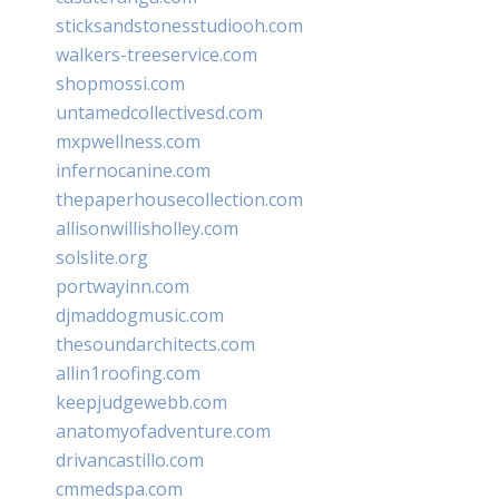
sticksandstonesstudiooh.com
walkers-treeservice.com
shopmossi.com
untamedcollectivesd.com
mxpwellness.com
infernocanine.com
thepaperhousecollection.com
allisonwillisholley.com
solslite.org
portwayinn.com
djmaddogmusic.com
thesoundarchitects.com
allin1roofing.com
keepjudgewebb.com
anatomyofadventure.com
drivancastillo.com
cmmedspa.com