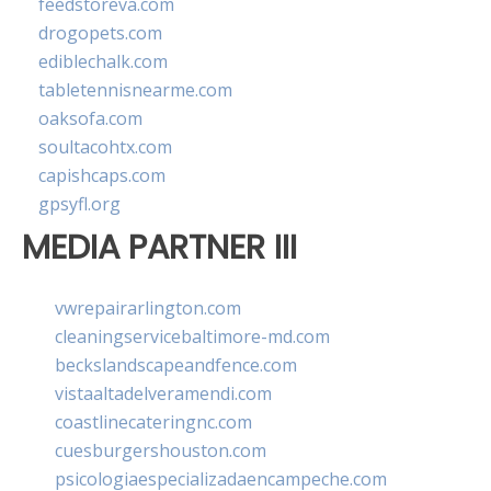
feedstoreva.com
drogopets.com
ediblechalk.com
tabletennisnearme.com
oaksofa.com
soultacohtx.com
capishcaps.com
gpsyfl.org
MEDIA PARTNER III
vwrepairarlington.com
cleaningservicebaltimore-md.com
beckslandscapeandfence.com
vistaaltadelveramendi.com
coastlinecateringnc.com
cuesburgershouston.com
psicologiaespecializadaencampeche.com