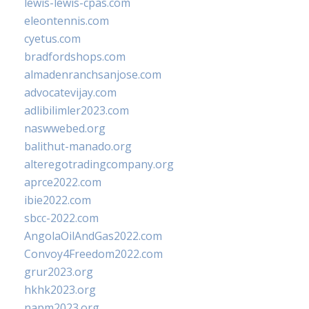
lewis-lewis-cpas.com
eleontennis.com
cyetus.com
bradfordshops.com
almadenranchsanjose.com
advocatevijay.com
adlibilimler2023.com
naswwebed.org
balithut-manado.org
alteregotradingcompany.org
aprce2022.com
ibie2022.com
sbcc-2022.com
AngolaOilAndGas2022.com
Convoy4Freedom2022.com
grur2023.org
hkhk2023.org
napm2023.org