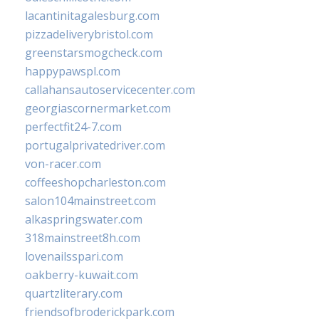
lacantinitagalesburg.com
pizzadeliverybristol.com
greenstarsmogcheck.com
happypawspl.com
callahansautoservicecenter.com
georgiascornermarket.com
perfectfit24-7.com
portugalprivatedriver.com
von-racer.com
coffeeshopcharleston.com
salon104mainstreet.com
alkaspringswater.com
318mainstreet8h.com
lovenailsspari.com
oakberry-kuwait.com
quartzliterary.com
friendsofbroderickpark.com