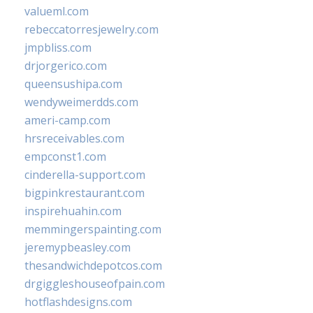
valueml.com
rebeccatorresjewelry.com
jmpbliss.com
drjorgerico.com
queensushipa.com
wendyweimerdds.com
ameri-camp.com
hrsreceivables.com
empconst1.com
cinderella-support.com
bigpinkrestaurant.com
inspirehuahin.com
memmingerspainting.com
jeremypbeasley.com
thesandwichdepotcos.com
drgiggleshouseofpain.com
hotflashdesigns.com