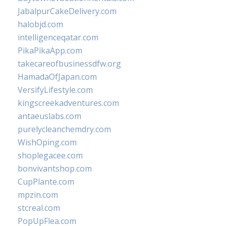
JabalpurCakeDelivery.com
halobjd.com
intelligenceqatar.com
PikaPikaApp.com
takecareofbusinessdfw.org
HamadaOfJapan.com
VersifyLifestyle.com
kingscreekadventures.com
antaeuslabs.com
purelycleanchemdry.com
WishOping.com
shoplegacee.com
bonvivantshop.com
CupPlante.com
mpzin.com
stcreal.com
PopUpFlea.com