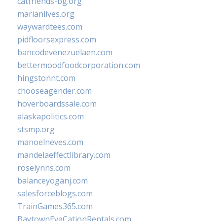
catfriends-bg.org
marianlives.org
waywardtees.com
pidfloorsexpress.com
bancodevenezuelaen.com
bettermoodfoodcorporation.com
hingstonnt.com
chooseagender.com
hoverboardssale.com
alaskapolitics.com
stsmp.org
manoelneves.com
mandelaeffectlibrary.com
roselynns.com
balanceyoganj.com
salesforceblogs.com
TrainGames365.com
BaytownEvaCationRentals.com