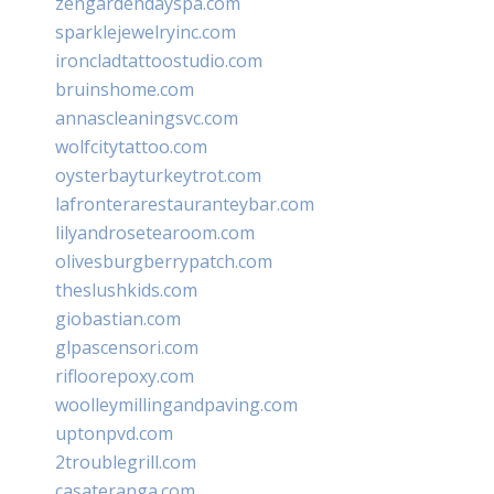
zengardendayspa.com
sparklejewelryinc.com
ironcladtattoostudio.com
bruinshome.com
annascleaningsvc.com
wolfcitytattoo.com
oysterbayturkeytrot.com
lafronterarestauranteybar.com
lilyandrosetearoom.com
olivesburgberrypatch.com
theslushkids.com
giobastian.com
glpascensori.com
rifloorepoxy.com
woolleymillingandpaving.com
uptonpvd.com
2troublegrill.com
casateranga.com