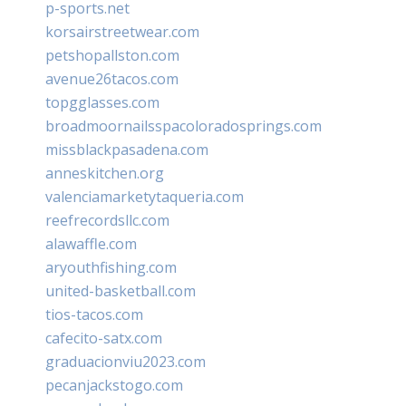
p-sports.net
korsairstreetwear.com
petshopallston.com
avenue26tacos.com
topgglasses.com
broadmoornailsspacoloradosprings.com
missblackpasadena.com
anneskitchen.org
valenciamarketytaqueria.com
reefrecordsllc.com
alawaffle.com
aryouthfishing.com
united-basketball.com
tios-tacos.com
cafecito-satx.com
graduacionviu2023.com
pecanjackstogo.com