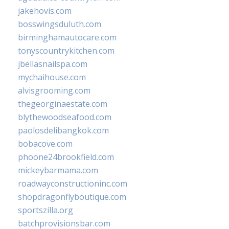
jakehovis.com
bosswingsduluth.com
birminghamautocare.com
tonyscountrykitchen.com
jbellasnailspa.com
mychaihouse.com
alvisgrooming.com
thegeorginaestate.com
blythewoodseafood.com
paolosdelibangkok.com
bobacove.com
phoone24brookfield.com
mickeybarmama.com
roadwayconstructioninc.com
shopdragonflyboutique.com
sportszilla.org
batchprovisionsbar.com