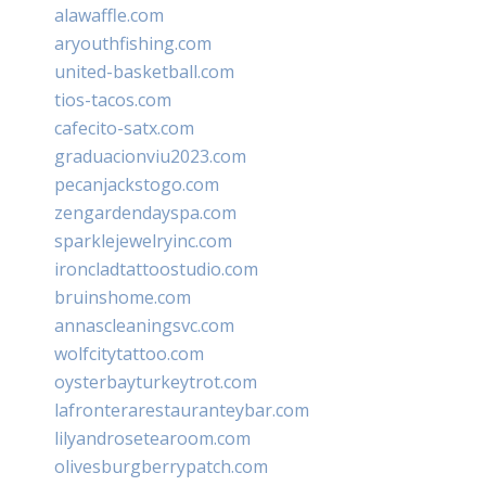
alawaffle.com
aryouthfishing.com
united-basketball.com
tios-tacos.com
cafecito-satx.com
graduacionviu2023.com
pecanjackstogo.com
zengardendayspa.com
sparklejewelryinc.com
ironcladtattoostudio.com
bruinshome.com
annascleaningsvc.com
wolfcitytattoo.com
oysterbayturkeytrot.com
lafronterarestauranteybar.com
lilyandrosetearoom.com
olivesburgberrypatch.com