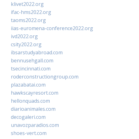
klivet2022.org
ifac-hms2022.org
taoms2022.org
iias-euromena-conference2022.org
ivd2022.org
csity2022.org
ibsarstudyabroad.com
bennusehgall.com
tsecincinnati.com
roderconstructiongroup.com
plazabatai.com
hawkscayresort.com
hellonquads.com
diarioanimales.com
decogaleri.com
unavozparadios.com
shoes-vert.com