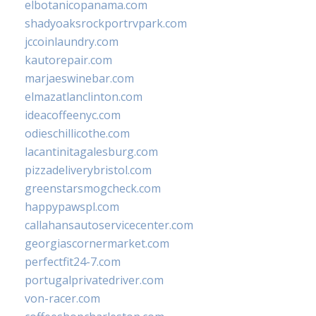
elbotanicopanama.com
shadyoaksrockportrvpark.com
jccoinlaundry.com
kautorepair.com
marjaeswinebar.com
elmazatlanclinton.com
ideacoffeenyc.com
odieschillicothe.com
lacantinitagalesburg.com
pizzadeliverybristol.com
greenstarsmogcheck.com
happypawspl.com
callahansautoservicecenter.com
georgiascornermarket.com
perfectfit24-7.com
portugalprivatedriver.com
von-racer.com