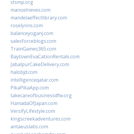
stsmp.org
manoelneves.com
mandelaeffectlibrary.com
roselynns.com
balanceyoganj.com
salesforceblogs.com
TrainGames365.com
BaytownEvaCationRentals.com
JabalpurCakeDelivery.com
halobjd.com
intelligenceqatar.com
PikaPikaApp.com
takecareofbusinessdfw.org
HamadaOfJapan.com
VersifyLifestyle.com
kingscreekadventures.com
antaeuslabs.com