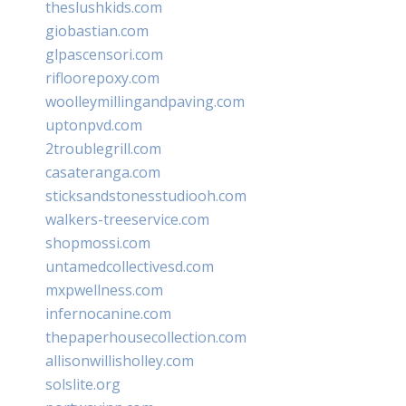
theslushkids.com
giobastian.com
glpascensori.com
rifloorepoxy.com
woolleymillingandpaving.com
uptonpvd.com
2troublegrill.com
casateranga.com
sticksandstonesstudiooh.com
walkers-treeservice.com
shopmossi.com
untamedcollectivesd.com
mxpwellness.com
infernocanine.com
thepaperhousecollection.com
allisonwillisholley.com
solslite.org