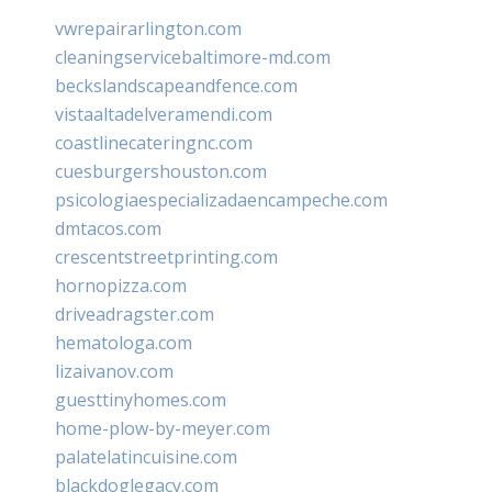
vwrepairarlington.com
cleaningservicebaltimore-md.com
beckslandscapeandfence.com
vistaaltadelveramendi.com
coastlinecateringnc.com
cuesburgershouston.com
psicologiaespecializadaencampeche.com
dmtacos.com
crescentstreetprinting.com
hornopizza.com
driveadragster.com
hematologa.com
lizaivanov.com
guesttinyhomes.com
home-plow-by-meyer.com
palatelatincuisine.com
blackdoglegacy.com