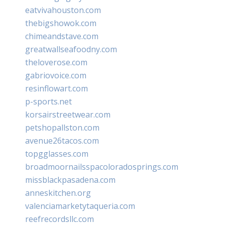
eatvivahouston.com
thebigshowok.com
chimeandstave.com
greatwallseafoodny.com
theloverose.com
gabriovoice.com
resinflowart.com
p-sports.net
korsairstreetwear.com
petshopallston.com
avenue26tacos.com
topgglasses.com
broadmoornailsspacoloradosprings.com
missblackpasadena.com
anneskitchen.org
valenciamarketytaqueria.com
reefrecordsllc.com