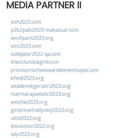
MEDIA PARTNER II
isth2022.com
p2b2pabi2023-makassar.com
wocfparis2023.org
sinc2023.com
scdlqatar2022-qa.com
thecolumbiagrill.com
provisionscheeseandwineshoppe.com
khedi2023.org
akademikgeriatri2023.org
marmarapediatri2023.org
emchie2023.org
girisimselradyoloji2022.org
utcd2022.org
biosensor2022.org
ialp2022.org