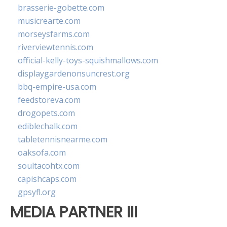
brasserie-gobette.com
musicrearte.com
morseysfarms.com
riverviewtennis.com
official-kelly-toys-squishmallows.com
displaygardenonsuncrest.org
bbq-empire-usa.com
feedstoreva.com
drogopets.com
ediblechalk.com
tabletennisnearme.com
oaksofa.com
soultacohtx.com
capishcaps.com
gpsyfl.org
MEDIA PARTNER III