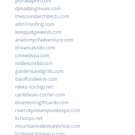
portwayinn.com
djmaddogmusic.com
thesoundarchitects.com
allin1roofing.com
keepjudgewebb.com
anatomyofadventure.com
drivancastillo.com
cmmedspa.com
midletontkd.com
gardensandgrills.com
basilfoodwine.com
nikko-tochigi.net
caribbean-corner.com
bluemoongiftcards.com
rivercitysteampunkexpo.com
kchoops.net
mountainsideskateshop.com
kirtlandcitytavern.com