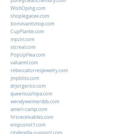
purelycleanchemdry.com
WishOping.com
shoplegacee.com
bonvivantshop.com
CupPlante.com
mpzin.com
stcreal.com
PopUpFlea.com
valueml.com
rebeccatorresjewelry.com
jmpbliss.com
drjorgerico.com
queensushipa.com
wendyweimerdds.com
ameri-camp.com
hrsreceivables.com
empconst1.com
cinderella-support.com