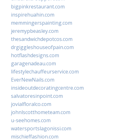
bigpinkrestaurant.com
inspirehuahin.com
memmingerspainting.com
jeremypbeasley.com
thesandwichdepotcos.com
drgiggleshouseofpain.com
hotflashdesigns.com
garagenadeau.com
lifestylechauffeurservice.com
EverNewNails.com
insideoutdecoratingcentre.com
salvatoresinpoint.com
jovialfloralco.com
johnlscotthometeam.com
u-seehomes.com
watersportslagonissi.com
mischieffashion.com