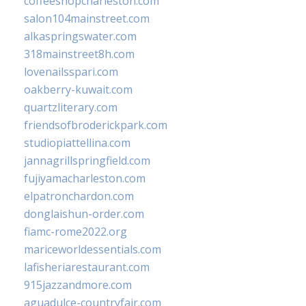
coffeeshopcharleston.com
salon104mainstreet.com
alkaspringswater.com
318mainstreet8h.com
lovenailsspari.com
oakberry-kuwait.com
quartzliterary.com
friendsofbroderickpark.com
studiopiattellina.com
jannagrillspringfield.com
fujiyamacharleston.com
elpatronchardon.com
donglaishun-order.com
fiamc-rome2022.org
mariceworldessentials.com
lafisheriarestaurant.com
915jazzandmore.com
aguadulce-countryfair.com