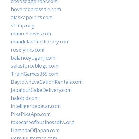
chooseagender.com
hoverboardssale.com
alaskapolitics.com
stsmp.org
manoelneves.com
mandelaeffectlibrary.com
roselynns.com
balanceyoganj.com
salesforceblogs.com
TrainGames365.com
BaytownEvaCationRentals.com
JabalpurCakeDelivery.com
halobjd.com
intelligenceqatar.com
PikaPikaApp.com
takecareofbusinessdfw.org
HamadaOfJapan.com
VersifyLifestyle.com