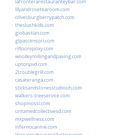
lafronterarestauranteybar.com
lilyandrosetearoom.com
olivesburgberrypatch.com
theslushkids.com
giobastian.com
glpascensori.com
rifloorepoxy.com
woolleymillingandpaving.com
uptonpvd.com
2troublegrill.com
casateranga.com
sticksandstonesstudiooh.com
walkers-treeservice.com
shopmossi.com
untamedcollectivesd.com
mxpwellness.com
infernocanine.com
thepaperhousecollection.com