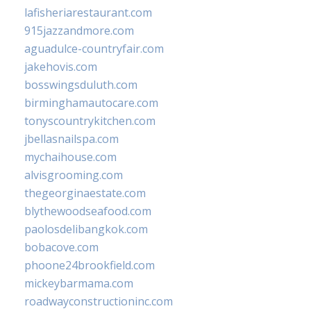
lafisheriarestaurant.com
915jazzandmore.com
aguadulce-countryfair.com
jakehovis.com
bosswingsduluth.com
birminghamautocare.com
tonyscountrykitchen.com
jbellasnailspa.com
mychaihouse.com
alvisgrooming.com
thegeorginaestate.com
blythewoodseafood.com
paolosdelibangkok.com
bobacove.com
phoone24brookfield.com
mickeybarmama.com
roadwayconstructioninc.com