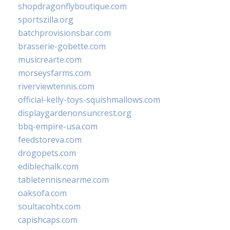
shopdragonflyboutique.com
sportszilla.org
batchprovisionsbar.com
brasserie-gobette.com
musicrearte.com
morseysfarms.com
riverviewtennis.com
official-kelly-toys-squishmallows.com
displaygardenonsuncrest.org
bbq-empire-usa.com
feedstoreva.com
drogopets.com
ediblechalk.com
tabletennisnearme.com
oaksofa.com
soultacohtx.com
capishcaps.com