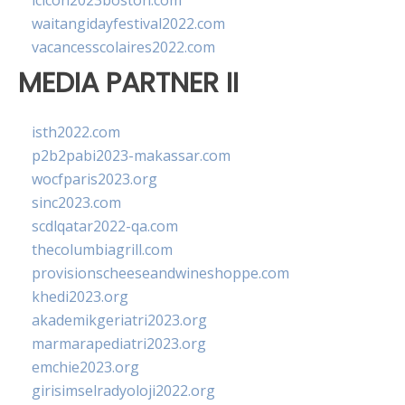
lcicon2023boston.com
waitangidayfestival2022.com
vacancesscolaires2022.com
MEDIA PARTNER II
isth2022.com
p2b2pabi2023-makassar.com
wocfparis2023.org
sinc2023.com
scdlqatar2022-qa.com
thecolumbiagrill.com
provisionscheeseandwineshoppe.com
khedi2023.org
akademikgeriatri2023.org
marmarapediatri2023.org
emchie2023.org
girisimselradyoloji2022.org