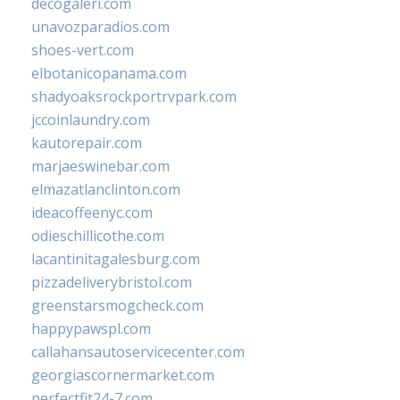
decogaleri.com
unavozparadios.com
shoes-vert.com
elbotanicopanama.com
shadyoaksrockportrvpark.com
jccoinlaundry.com
kautorepair.com
marjaeswinebar.com
elmazatlanclinton.com
ideacoffeenyc.com
odieschillicothe.com
lacantinitagalesburg.com
pizzadeliverybristol.com
greenstarsmogcheck.com
happypawspl.com
callahansautoservicecenter.com
georgiascornermarket.com
perfectfit24-7.com