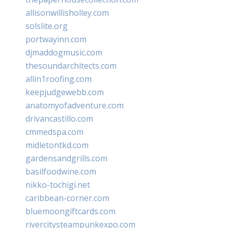
allisonwillisholley.com
solslite.org
portwayinn.com
djmaddogmusic.com
thesoundarchitects.com
allin1roofing.com
keepjudgewebb.com
anatomyofadventure.com
drivancastillo.com
cmmedspa.com
midletontkd.com
gardensandgrills.com
basilfoodwine.com
nikko-tochigi.net
caribbean-corner.com
bluemoongiftcards.com
rivercitysteampunkexpo.com