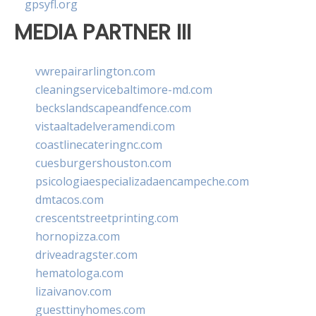
gpsyfl.org
MEDIA PARTNER III
vwrepairarlington.com
cleaningservicebaltimore-md.com
beckslandscapeandfence.com
vistaaltadelveramendi.com
coastlinecateringnc.com
cuesburgershouston.com
psicologiaespecializadaencampeche.com
dmtacos.com
crescentstreetprinting.com
hornopizza.com
driveadragster.com
hematologa.com
lizaivanov.com
guesttinyhomes.com