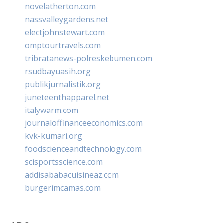
novelatherton.com
nassvalleygardens.net
electjohnstewart.com
omptourtravels.com
tribratanews-polreskebumen.com
rsudbayuasih.org
publikjurnalistik.org
juneteenthapparel.net
italywarm.com
journaloffinanceeconomics.com
kvk-kumari.org
foodscienceandtechnology.com
scisportsscience.com
addisababacuisineaz.com
burgerimcamas.com