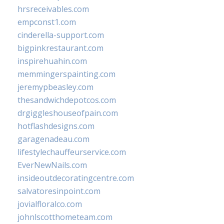
hrsreceivables.com
empconst1.com
cinderella-support.com
bigpinkrestaurant.com
inspirehuahin.com
memmingerspainting.com
jeremypbeasley.com
thesandwichdepotcos.com
drgiggleshouseofpain.com
hotflashdesigns.com
garagenadeau.com
lifestylechauffeurservice.com
EverNewNails.com
insideoutdecoratingcentre.com
salvatoresinpoint.com
jovialfloralco.com
johnlscotthometeam.com