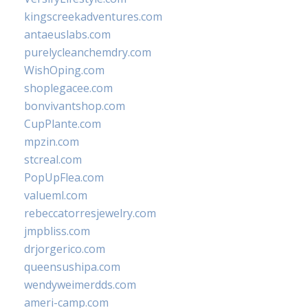
kingscreekadventures.com
antaeuslabs.com
purelycleanchemdry.com
WishOping.com
shoplegacee.com
bonvivantshop.com
CupPlante.com
mpzin.com
stcreal.com
PopUpFlea.com
valueml.com
rebeccatorresjewelry.com
jmpbliss.com
drjorgerico.com
queensushipa.com
wendyweimerdds.com
ameri-camp.com