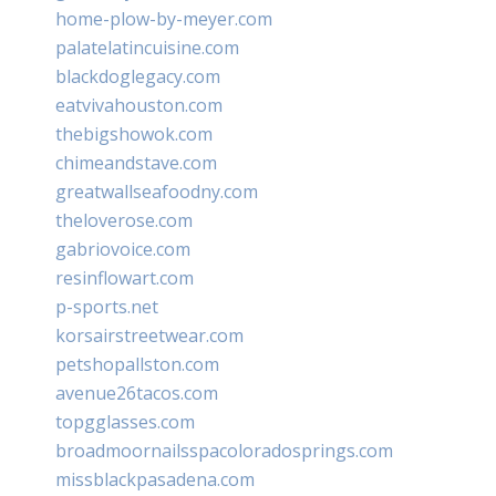
home-plow-by-meyer.com
palatelatincuisine.com
blackdoglegacy.com
eatvivahouston.com
thebigshowok.com
chimeandstave.com
greatwallseafoodny.com
theloverose.com
gabriovoice.com
resinflowart.com
p-sports.net
korsairstreetwear.com
petshopallston.com
avenue26tacos.com
topgglasses.com
broadmoornailsspacoloradosprings.com
missblackpasadena.com