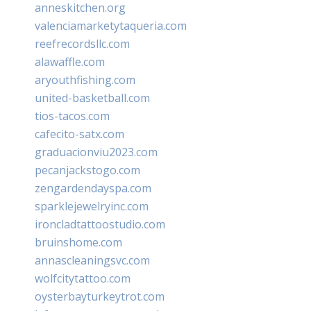
anneskitchen.org
valenciamarketytaqueria.com
reefrecordsllc.com
alawaffle.com
aryouthfishing.com
united-basketball.com
tios-tacos.com
cafecito-satx.com
graduacionviu2023.com
pecanjackstogo.com
zengardendayspa.com
sparklejewelryinc.com
ironcladtattoostudio.com
bruinshome.com
annascleaningsvc.com
wolfcitytattoo.com
oysterbayturkeytrot.com