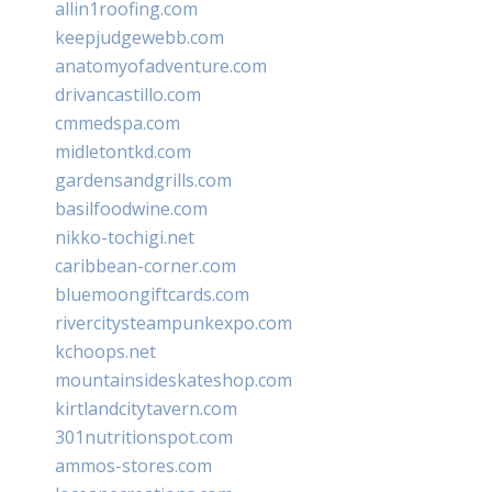
allin1roofing.com
keepjudgewebb.com
anatomyofadventure.com
drivancastillo.com
cmmedspa.com
midletontkd.com
gardensandgrills.com
basilfoodwine.com
nikko-tochigi.net
caribbean-corner.com
bluemoongiftcards.com
rivercitysteampunkexpo.com
kchoops.net
mountainsideskateshop.com
kirtlandcitytavern.com
301nutritionspot.com
ammos-stores.com