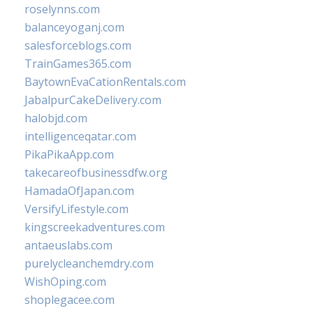
roselynns.com
balanceyoganj.com
salesforceblogs.com
TrainGames365.com
BaytownEvaCationRentals.com
JabalpurCakeDelivery.com
halobjd.com
intelligenceqatar.com
PikaPikaApp.com
takecareofbusinessdfw.org
HamadaOfJapan.com
VersifyLifestyle.com
kingscreekadventures.com
antaeuslabs.com
purelycleanchemdry.com
WishOping.com
shoplegacee.com