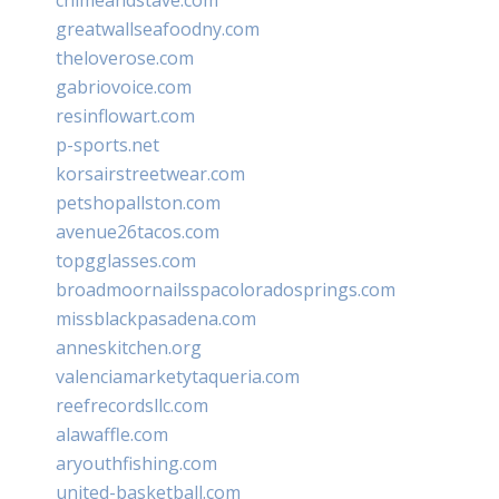
greatwallseafoodny.com
theloverose.com
gabriovoice.com
resinflowart.com
p-sports.net
korsairstreetwear.com
petshopallston.com
avenue26tacos.com
topgglasses.com
broadmoornailsspacoloradosprings.com
missblackpasadena.com
anneskitchen.org
valenciamarketytaqueria.com
reefrecordsllc.com
alawaffle.com
aryouthfishing.com
united-basketball.com