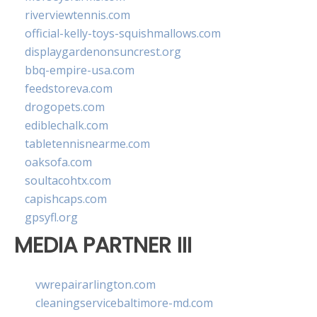
riverviewtennis.com
official-kelly-toys-squishmallows.com
displaygardenonsuncrest.org
bbq-empire-usa.com
feedstoreva.com
drogopets.com
ediblechalk.com
tabletennisnearme.com
oaksofa.com
soultacohtx.com
capishcaps.com
gpsyfl.org
MEDIA PARTNER III
vwrepairarlington.com
cleaningservicebaltimore-md.com