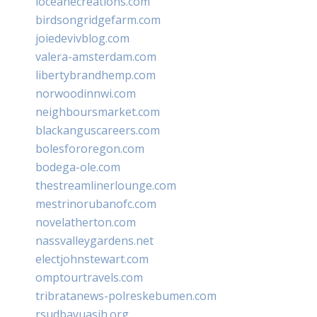
loceanecreations.com
birdsongridgefarm.com
joiedevivblog.com
valera-amsterdam.com
libertybrandhemp.com
norwoodinnwi.com
neighboursmarket.com
blackanguscareers.com
bolesfororegon.com
bodega-ole.com
thestreamlinerlounge.com
mestrinorubanofc.com
novelatherton.com
nassvalleygardens.net
electjohnstewart.com
omptourtravels.com
tribratanews-polreskebumen.com
rsudbayuasih.org