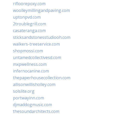
rifloorepoxy.com
woolleymillingandpaving.com
uptonpvd.com
2troublegrill.com
casateranga.com
sticksandstonesstudiooh.com
walkers-treeservice.com
shopmossi.com
untamedcollectivesd.com
mxpwellness.com
infernocanine.com
thepaperhousecollection.com
allisonwillisholley.com
solslite.org
portwayinn.com
djmaddogmusic.com
thesoundarchitects.com