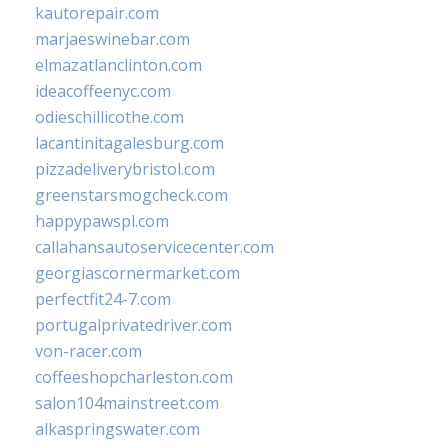
kautorepair.com
marjaeswinebar.com
elmazatlanclinton.com
ideacoffeenyc.com
odieschillicothe.com
lacantinitagalesburg.com
pizzadeliverybristol.com
greenstarsmogcheck.com
happypawspl.com
callahansautoservicecenter.com
georgiascornermarket.com
perfectfit24-7.com
portugalprivatedriver.com
von-racer.com
coffeeshopcharleston.com
salon104mainstreet.com
alkaspringswater.com