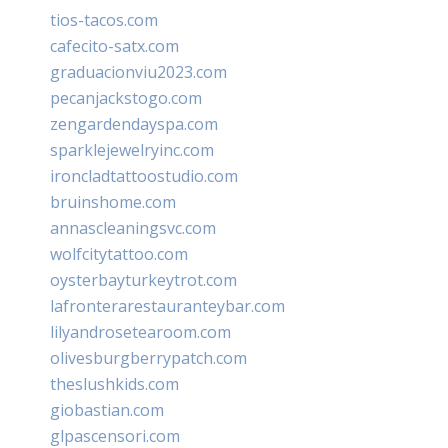
tios-tacos.com
cafecito-satx.com
graduacionviu2023.com
pecanjackstogo.com
zengardendayspa.com
sparklejewelryinc.com
ironcladtattoostudio.com
bruinshome.com
annascleaningsvc.com
wolfcitytattoo.com
oysterbayturkeytrot.com
lafronterarestauranteybar.com
lilyandrosetearoom.com
olivesburgberrypatch.com
theslushkids.com
giobastian.com
glpascensori.com