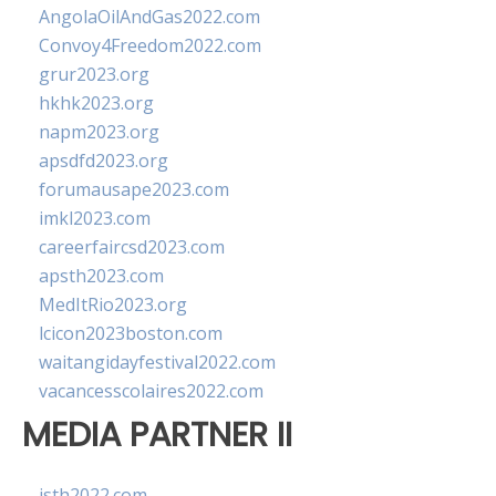
AngolaOilAndGas2022.com
Convoy4Freedom2022.com
grur2023.org
hkhk2023.org
napm2023.org
apsdfd2023.org
forumausape2023.com
imkl2023.com
careerfaircsd2023.com
apsth2023.com
MedItRio2023.org
lcicon2023boston.com
waitangidayfestival2022.com
vacancesscolaires2022.com
MEDIA PARTNER II
isth2022.com