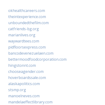
okhealthcareers.com
theintexperience.com
unboundedthefilm.com
catfriends-bg.org
marianlives.org
waywardtees.com
pidfloorsexpress.com
bancodevenezuelaen.com
bettermoodfoodcorporation.com
hingstonnt.com
chooseagender.com
hoverboardssale.com
alaskapolitics.com
stsmp.org
manoelneves.com
mandelaeffectlibrary.com