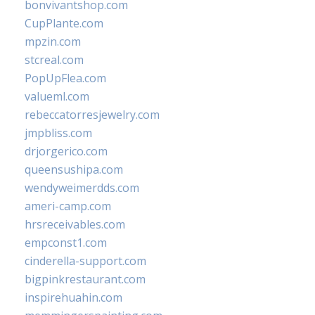
bonvivantshop.com
CupPlante.com
mpzin.com
stcreal.com
PopUpFlea.com
valueml.com
rebeccatorresjewelry.com
jmpbliss.com
drjorgerico.com
queensushipa.com
wendyweimerdds.com
ameri-camp.com
hrsreceivables.com
empconst1.com
cinderella-support.com
bigpinkrestaurant.com
inspirehuahin.com