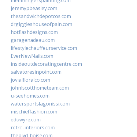
memmingerspainting.com
jeremypbeasley.com
thesandwichdepotcos.com
drgiggleshouseofpain.com
hotflashdesigns.com
garagenadeau.com
lifestylechauffeurservice.com
EverNewNails.com
insideoutdecoratingcentre.com
salvatoresinpoint.com
jovialfloralco.com
johnlscotthometeam.com
u-seehomes.com
watersportslagonissi.com
mischieffashion.com
eduwyre.com
retro-interiors.com
theblvd-boise.com