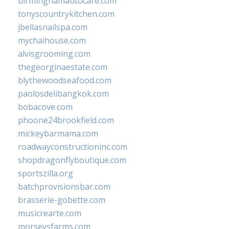
birminghamautocare.com
tonyscountrykitchen.com
jbellasnailspa.com
mychaihouse.com
alvisgrooming.com
thegeorginaestate.com
blythewoodseafood.com
paolosdelibangkok.com
bobacove.com
phoone24brookfield.com
mickeybarmama.com
roadwayconstructioninc.com
shopdragonflyboutique.com
sportszilla.org
batchprovisionsbar.com
brasserie-gobette.com
musicrearte.com
morseysfarms.com