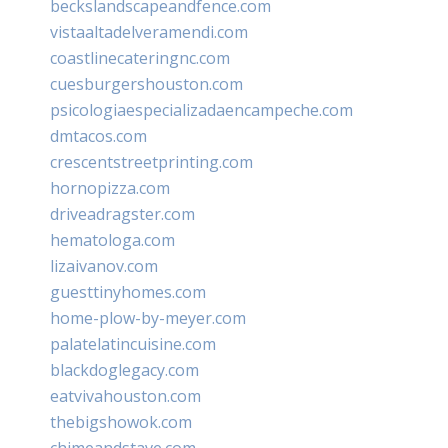
beckslandscapeandfence.com
vistaaltadelveramendi.com
coastlinecateringnc.com
cuesburgershouston.com
psicologiaespecializadaencampeche.com
dmtacos.com
crescentstreetprinting.com
hornopizza.com
driveadragster.com
hematologa.com
lizaivanov.com
guesttinyhomes.com
home-plow-by-meyer.com
palatelatincuisine.com
blackdoglegacy.com
eatvivahouston.com
thebigshowok.com
chimeandstave.com