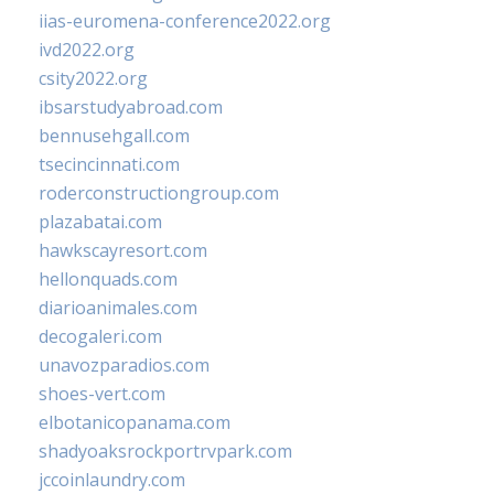
iias-euromena-conference2022.org
ivd2022.org
csity2022.org
ibsarstudyabroad.com
bennusehgall.com
tsecincinnati.com
roderconstructiongroup.com
plazabatai.com
hawkscayresort.com
hellonquads.com
diarioanimales.com
decogaleri.com
unavozparadios.com
shoes-vert.com
elbotanicopanama.com
shadyoaksrockportrvpark.com
jccoinlaundry.com