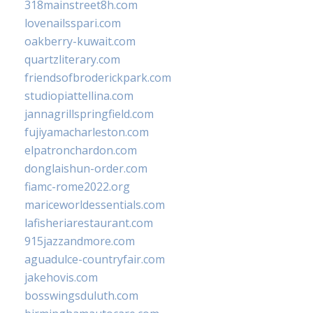
318mainstreet8h.com
lovenailsspari.com
oakberry-kuwait.com
quartzliterary.com
friendsofbroderickpark.com
studiopiattellina.com
jannagrillspringfield.com
fujiyamacharleston.com
elpatronchardon.com
donglaishun-order.com
fiamc-rome2022.org
mariceworldessentials.com
lafisheriarestaurant.com
915jazzandmore.com
aguadulce-countryfair.com
jakehovis.com
bosswingsduluth.com