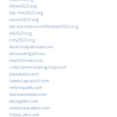
klivet2022.org
ifac-hms2022.org
taoms2022.org
iias-euromena-conference2022.org
ivd2022.org
csity2022.org
ibsarstudyabroad.com
bennusehgall.com
tsecincinnati.com
roderconstructiongroup.com
plazabatai.com
hawkscayresort.com
hellonquads.com
diarioanimales.com
decogaleri.com
unavozparadios.com
shoes-vert.com