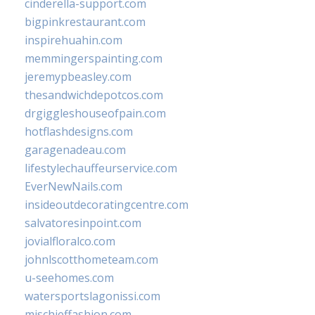
cinderella-support.com
bigpinkrestaurant.com
inspirehuahin.com
memmingerspainting.com
jeremypbeasley.com
thesandwichdepotcos.com
drgiggleshouseofpain.com
hotflashdesigns.com
garagenadeau.com
lifestylechauffeurservice.com
EverNewNails.com
insideoutdecoratingcentre.com
salvatoresinpoint.com
jovialfloralco.com
johnlscotthometeam.com
u-seehomes.com
watersportslagonissi.com
mischieffashion.com