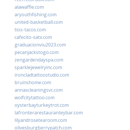
alawaffle.com
aryouthfishing.com
united-basketball.com
tios-tacos.com
cafecito-satx.com
graduacionviu2023.com
pecanjackstogo.com
zengardendayspa.com
sparklejewelryinc.com
ironcladtattoostudio.com
bruinshome.com
annascleaningsvc.com
wolfcitytattoo.com
oysterbayturkeytrot.com
lafronterarestauranteybar.com
lilyandrosetearoom.com
olivesburgberrypatch.com