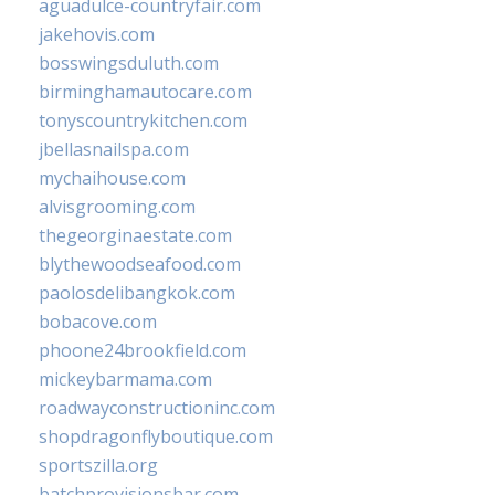
aguadulce-countryfair.com
jakehovis.com
bosswingsduluth.com
birminghamautocare.com
tonyscountrykitchen.com
jbellasnailspa.com
mychaihouse.com
alvisgrooming.com
thegeorginaestate.com
blythewoodseafood.com
paolosdelibangkok.com
bobacove.com
phoone24brookfield.com
mickeybarmama.com
roadwayconstructioninc.com
shopdragonflyboutique.com
sportszilla.org
batchprovisionsbar.com