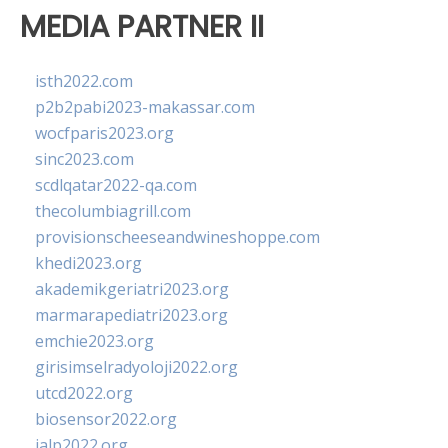
MEDIA PARTNER II
isth2022.com
p2b2pabi2023-makassar.com
wocfparis2023.org
sinc2023.com
scdlqatar2022-qa.com
thecolumbiagrill.com
provisionscheeseandwineshoppe.com
khedi2023.org
akademikgeriatri2023.org
marmarapediatri2023.org
emchie2023.org
girisimselradyoloji2022.org
utcd2022.org
biosensor2022.org
ialp2022.org