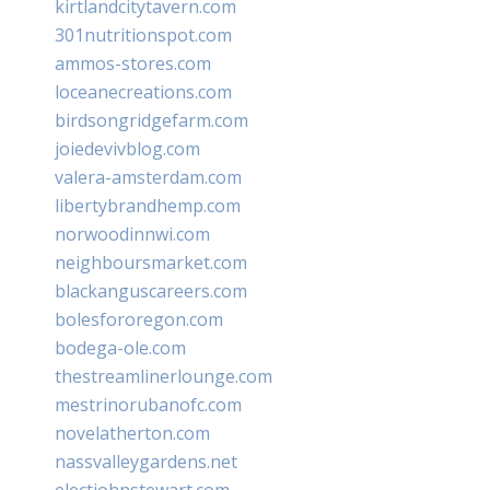
kirtlandcitytavern.com
301nutritionspot.com
ammos-stores.com
loceanecreations.com
birdsongridgefarm.com
joiedevivblog.com
valera-amsterdam.com
libertybrandhemp.com
norwoodinnwi.com
neighboursmarket.com
blackanguscareers.com
bolesfororegon.com
bodega-ole.com
thestreamlinerlounge.com
mestrinorubanofc.com
novelatherton.com
nassvalleygardens.net
electjohnstewart.com