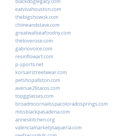
blackdoglegacy.com
eatvivahouston.com
thebigshowok.com
chimeandstave.com
greatwallseafoodny.com
theloverose.com
gabriovoice.com
resinflowart.com
p-sports.net
korsairstreetwear.com
petshopallston.com
avenue26tacos.com
topgglasses.com
broadmoornailsspacoloradosprings.com
missblackpasadena.com
anneskitchen.org
valenciamarketytaqueria.com
reefrecordsllc.com