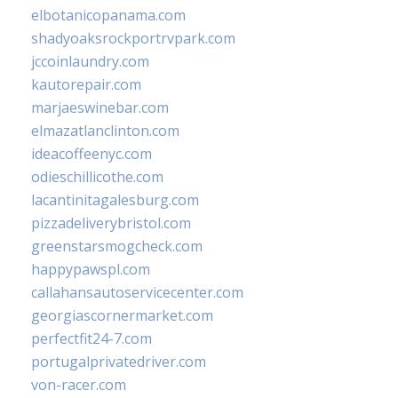
elbotanicopanama.com
shadyoaksrockportrvpark.com
jccoinlaundry.com
kautorepair.com
marjaeswinebar.com
elmazatlanclinton.com
ideacoffeenyc.com
odieschillicothe.com
lacantinitagalesburg.com
pizzadeliverybristol.com
greenstarsmogcheck.com
happypawspl.com
callahansautoservicecenter.com
georgiascornermarket.com
perfectfit24-7.com
portugalprivatedriver.com
von-racer.com