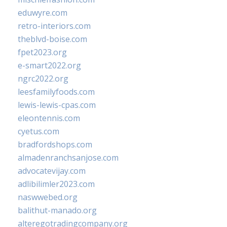
eduwyre.com
retro-interiors.com
theblvd-boise.com
fpet2023.org
e-smart2022.org
ngrc2022.org
leesfamilyfoods.com
lewis-lewis-cpas.com
eleontennis.com
cyetus.com
bradfordshops.com
almadenranchsanjose.com
advocatevijay.com
adlibilimler2023.com
naswwebed.org
balithut-manado.org
alteregotradingcompany.org