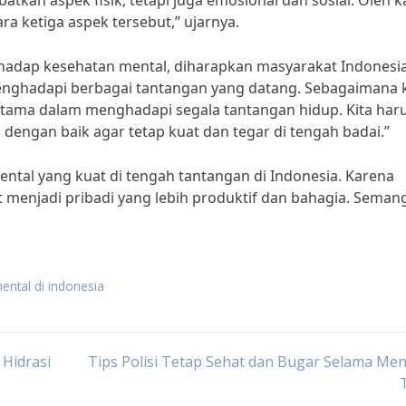
atkan aspek fisik, tetapi juga emosional dan sosial. Oleh 
a ketiga aspek tersebut,” ujarnya.
rhadap kesehatan mental, diharapkan masyarakat Indonesi
enghadapi berbagai tantangan yang datang. Sebagaimana 
 utama dalam menghadapi segala tantangan hidup. Kita har
 dengan baik agar tetap kuat dan tegar di tengah badai.”
al yang kuat di tengah tantangan di Indonesia. Karena
t menjadi pribadi yang lebih produktif dan bahagia. Seman
ental di indonesia
 Hidrasi
Tips Polisi Tetap Sehat dan Bugar Selama Men