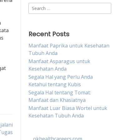
karena
Search
for:
a
kata
Recent Posts
us
Manfaat Paprika untuk Kesehatan
Tubuh Anda
Manfaat Asparagus untuk
gat
Kesehatan Anda
Segala Hal yang Perlu Anda
Ketahui tentang Kubis
Segala Hal tentang Tomat:
Manfaat dan Khasiatnya
Manfaat Luar Biasa Wortel untuk
Kesehatan Tubuh Anda
jalani
Tugas
okhealthcareers.com