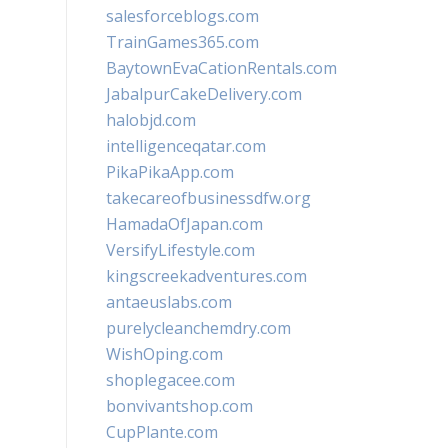
salesforceblogs.com
TrainGames365.com
BaytownEvaCationRentals.com
JabalpurCakeDelivery.com
halobjd.com
intelligenceqatar.com
PikaPikaApp.com
takecareofbusinessdfw.org
HamadaOfJapan.com
VersifyLifestyle.com
kingscreekadventures.com
antaeuslabs.com
purelycleanchemdry.com
WishOping.com
shoplegacee.com
bonvivantshop.com
CupPlante.com