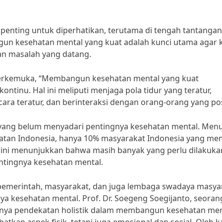
penting untuk diperhatikan, terutama di tengah tantanga
un kesehatan mental yang kuat adalah kunci utama agar k
n masalah yang datang.
s terkemuka, “Membangun kesehatan mental yang kuat
inu. Hal ini meliputi menjaga pola tidur yang teratur,
a teratur, dan berinteraksi dengan orang-orang yang posi
ang belum menyadari pentingnya kesehatan mental. Men
atan Indonesia, hanya 10% masyarakat Indonesia yang mem
l ini menunjukkan bahwa masih banyak yang perlu dilakuka
entingnya kesehatan mental.
i pemerintah, masyarakat, dan juga lembaga swadaya masya
a kesehatan mental. Prof. Dr. Soegeng Soegijanto, seoran
nya pendekatan holistik dalam membangun kesehatan men