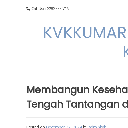
Skip
Call Us: +2782 444 YEAH
to
content
KVKKUMARI 
Membangun Kesehata
Tengah Tantangan di
Posted on
December 22, 2024
by
adminkvk