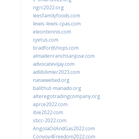
ngrc2022.org
leesfamilyfoods.com
lewis-lewis-cpas.com
eleontennis.com
cyetus.com
bradfordshops.com
almadenranchsanjose.com
advocatevijay.com
adlibilimler2023.com
naswwebed.org
balithut-manado.org
alteregotradingcompany.org
aprce2022.com
ibie2022.com
sbcc-2022.com
AngolaOilAndGas2022.com
Convoy4Freedom2022.com