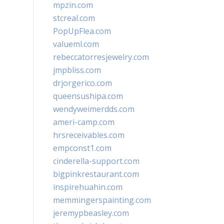
mpzin.com
stcreal.com
PopUpFlea.com
valueml.com
rebeccatorresjewelry.com
jmpbliss.com
drjorgerico.com
queensushipa.com
wendyweimerdds.com
ameri-camp.com
hrsreceivables.com
empconst1.com
cinderella-support.com
bigpinkrestaurant.com
inspirehuahin.com
memmingerspainting.com
jeremypbeasley.com