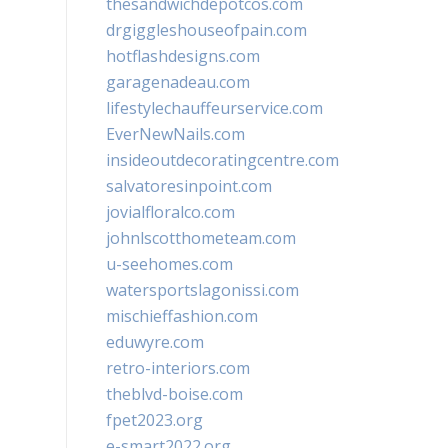
thesandwichdepotcos.com
drgiggleshouseofpain.com
hotflashdesigns.com
garagenadeau.com
lifestylechauffeurservice.com
EverNewNails.com
insideoutdecoratingcentre.com
salvatoresinpoint.com
jovialfloralco.com
johnlscotthometeam.com
u-seehomes.com
watersportslagonissi.com
mischieffashion.com
eduwyre.com
retro-interiors.com
theblvd-boise.com
fpet2023.org
e-smart2022.org