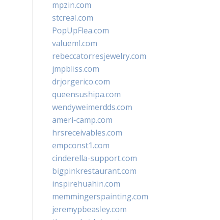
mpzin.com
stcreal.com
PopUpFlea.com
valueml.com
rebeccatorresjewelry.com
jmpbliss.com
drjorgerico.com
queensushipa.com
wendyweimerdds.com
ameri-camp.com
hrsreceivables.com
empconst1.com
cinderella-support.com
bigpinkrestaurant.com
inspirehuahin.com
memmingerspainting.com
jeremypbeasley.com