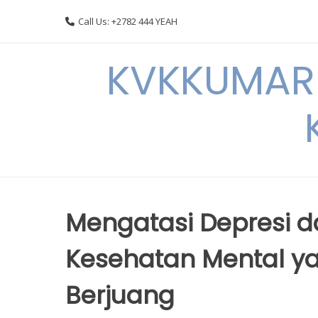
Skip
Call Us: +2782 444 YEAH
to
content
KVKKUMARI 
Mengatasi Depresi d
Kesehatan Mental 
Berjuang