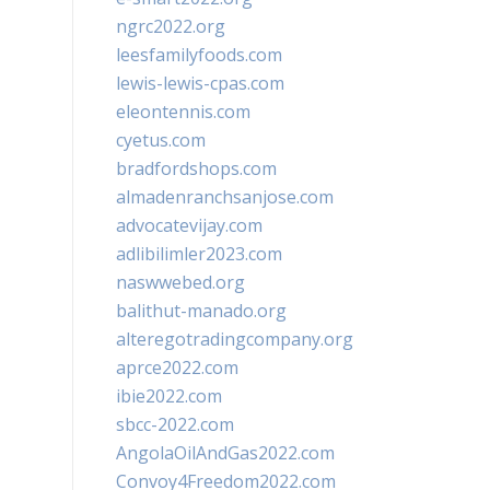
ngrc2022.org
leesfamilyfoods.com
lewis-lewis-cpas.com
eleontennis.com
cyetus.com
bradfordshops.com
almadenranchsanjose.com
advocatevijay.com
adlibilimler2023.com
naswwebed.org
balithut-manado.org
alteregotradingcompany.org
aprce2022.com
ibie2022.com
sbcc-2022.com
AngolaOilAndGas2022.com
Convoy4Freedom2022.com