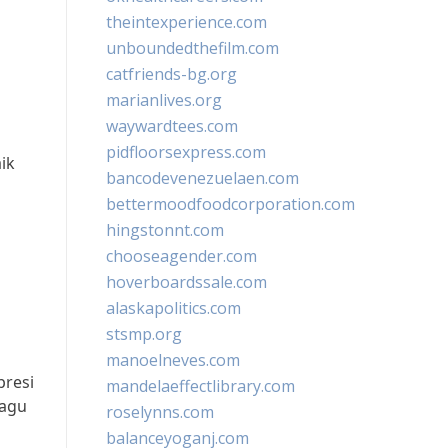
theintexperience.com
unboundedthefilm.com
catfriends-bg.org
marianlives.org
waywardtees.com
pidfloorsexpress.com
ik
bancodevenezuelaen.com
bettermoodfoodcorporation.com
hingstonnt.com
chooseagender.com
hoverboardssale.com
alaskapolitics.com
stsmp.org
manoelneves.com
presi
mandelaeffectlibrary.com
ragu
roselynns.com
n
balanceyoganj.com