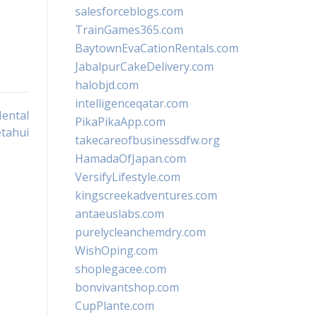
salesforceblogs.com
TrainGames365.com
BaytownEvaCationRentals.com
JabalpurCakeDelivery.com
halobjd.com
intelligenceqatar.com
ental
PikaPikaApp.com
etahui
takecareofbusinessdfw.org
HamadaOfJapan.com
VersifyLifestyle.com
kingscreekadventures.com
antaeuslabs.com
purelycleanchemdry.com
WishOping.com
shoplegacee.com
bonvivantshop.com
CupPlante.com