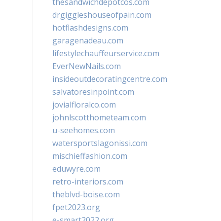
thesandwichdepotcos.com
drgiggleshouseofpain.com
hotflashdesigns.com
garagenadeau.com
lifestylechauffeurservice.com
EverNewNails.com
insideoutdecoratingcentre.com
salvatoresinpoint.com
jovialfloralco.com
johnlscotthometeam.com
u-seehomes.com
watersportslagonissi.com
mischieffashion.com
eduwyre.com
retro-interiors.com
theblvd-boise.com
fpet2023.org
e-smart2022.org