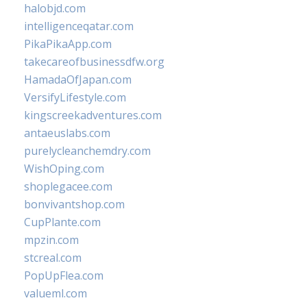
halobjd.com
intelligenceqatar.com
PikaPikaApp.com
takecareofbusinessdfw.org
HamadaOfJapan.com
VersifyLifestyle.com
kingscreekadventures.com
antaeuslabs.com
purelycleanchemdry.com
WishOping.com
shoplegacee.com
bonvivantshop.com
CupPlante.com
mpzin.com
stcreal.com
PopUpFlea.com
valueml.com