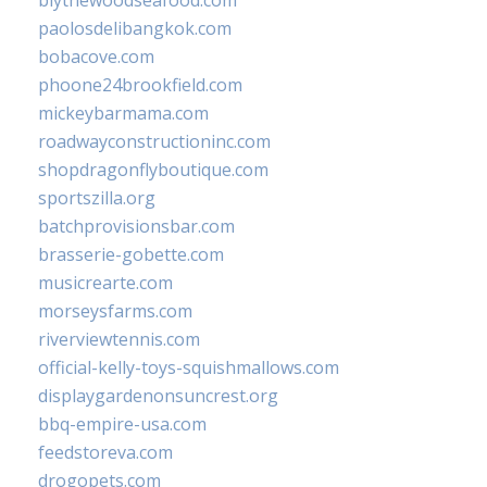
blythewoodseafood.com
paolosdelibangkok.com
bobacove.com
phoone24brookfield.com
mickeybarmama.com
roadwayconstructioninc.com
shopdragonflyboutique.com
sportszilla.org
batchprovisionsbar.com
brasserie-gobette.com
musicrearte.com
morseysfarms.com
riverviewtennis.com
official-kelly-toys-squishmallows.com
displaygardenonsuncrest.org
bbq-empire-usa.com
feedstoreva.com
drogopets.com