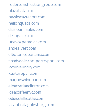
roderconstructiongroup.com
plazabatai.com
hawkscayresort.com
hellonquads.com
diarioanimales.com
decogaleri.com
unavozparadios.com
shoes-vert.com
elbotanicopanama.com
shadyoaksrockportrvpark.com
jccoinlaundry.com
kautorepair.com
marjaeswinebar.com
elmazatlanclinton.com
ideacoffeenyc.com
odieschillicothe.com
lacantinitagalesburg.com