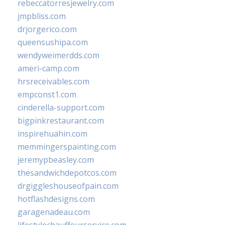
rebeccatorresjewelry.com
jmpbliss.com
drjorgerico.com
queensushipa.com
wendyweimerdds.com
ameri-camp.com
hrsreceivables.com
empconst1.com
cinderella-support.com
bigpinkrestaurant.com
inspirehuahin.com
memmingerspainting.com
jeremypbeasley.com
thesandwichdepotcos.com
drgiggleshouseofpain.com
hotflashdesigns.com
garagenadeau.com