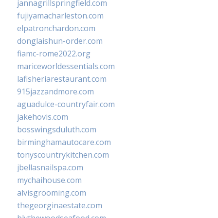
jannagrillspringfield.com
fujiyamacharleston.com
elpatronchardon.com
donglaishun-order.com
fiamc-rome2022.org
mariceworldessentials.com
lafisheriarestaurant.com
915jazzandmore.com
aguadulce-countryfair.com
jakehovis.com
bosswingsduluth.com
birminghamautocare.com
tonyscountrykitchen.com
jbellasnailspa.com
mychaihouse.com
alvisgrooming.com
thegeorginaestate.com