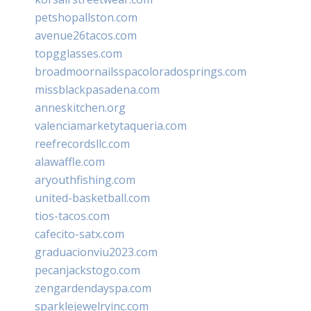
petshopallston.com
avenue26tacos.com
topgglasses.com
broadmoornailsspacoloradosprings.com
missblackpasadena.com
anneskitchen.org
valenciamarketytaqueria.com
reefrecordsllc.com
alawaffle.com
aryouthfishing.com
united-basketball.com
tios-tacos.com
cafecito-satx.com
graduacionviu2023.com
pecanjackstogo.com
zengardendayspa.com
sparklejewelryinc.com