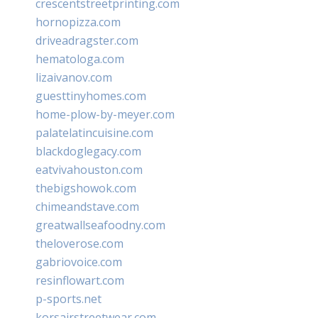
crescentstreetprinting.com
hornopizza.com
driveadragster.com
hematologa.com
lizaivanov.com
guesttinyhomes.com
home-plow-by-meyer.com
palatelatincuisine.com
blackdoglegacy.com
eatvivahouston.com
thebigshowok.com
chimeandstave.com
greatwallseafoodny.com
theloverose.com
gabriovoice.com
resinflowart.com
p-sports.net
korsairstreetwear.com