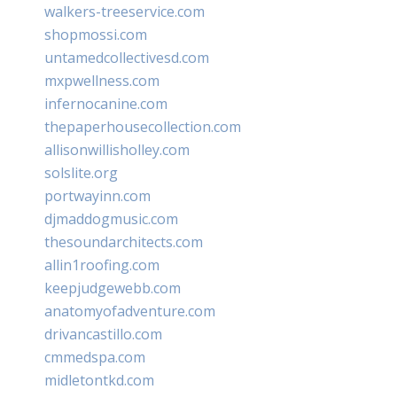
walkers-treeservice.com
shopmossi.com
untamedcollectivesd.com
mxpwellness.com
infernocanine.com
thepaperhousecollection.com
allisonwillisholley.com
solslite.org
portwayinn.com
djmaddogmusic.com
thesoundarchitects.com
allin1roofing.com
keepjudgewebb.com
anatomyofadventure.com
drivancastillo.com
cmmedspa.com
midletontkd.com