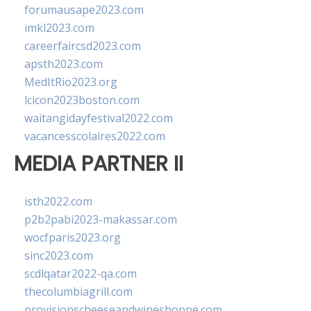
forumausape2023.com
imkl2023.com
careerfaircsd2023.com
apsth2023.com
MedItRio2023.org
lcicon2023boston.com
waitangidayfestival2022.com
vacancesscolaires2022.com
MEDIA PARTNER II
isth2022.com
p2b2pabi2023-makassar.com
wocfparis2023.org
sinc2023.com
scdlqatar2022-qa.com
thecolumbiagrill.com
provisionscheeseandwineshoppe.com