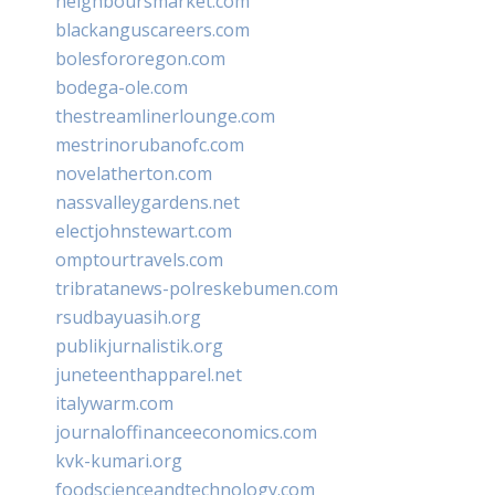
neighboursmarket.com
blackanguscareers.com
bolesfororegon.com
bodega-ole.com
thestreamlinerlounge.com
mestrinorubanofc.com
novelatherton.com
nassvalleygardens.net
electjohnstewart.com
omptourtravels.com
tribratanews-polreskebumen.com
rsudbayuasih.org
publikjurnalistik.org
juneteenthapparel.net
italywarm.com
journaloffinanceeconomics.com
kvk-kumari.org
foodscienceandtechnology.com