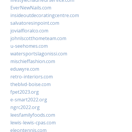
lifestylechauffeurservice.com
EverNewNails.com
insideoutdecoratingcentre.com
salvatoresinpoint.com
jovialfloralco.com
johnlscotthometeam.com
u-seehomes.com
watersportslagonissi.com
mischieffashion.com
eduwyre.com
retro-interiors.com
theblvd-boise.com
fpet2023.org
e-smart2022.org
ngrc2022.org
leesfamilyfoods.com
lewis-lewis-cpas.com
eleontennis.com