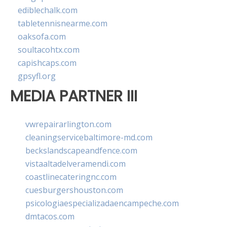
ediblechalk.com
tabletennisnearme.com
oaksofa.com
soultacohtx.com
capishcaps.com
gpsyfl.org
MEDIA PARTNER III
vwrepairarlington.com
cleaningservicebaltimore-md.com
beckslandscapeandfence.com
vistaaltadelveramendi.com
coastlinecateringnc.com
cuesburgershouston.com
psicologiaespecializadaencampeche.com
dmtacos.com