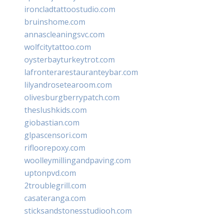
ironcladtattoostudio.com
bruinshome.com
annascleaningsvc.com
wolfcitytattoo.com
oysterbayturkeytrot.com
lafronterarestauranteybar.com
lilyandrosetearoom.com
olivesburgberrypatch.com
theslushkids.com
giobastian.com
glpascensori.com
rifloorepoxy.com
woolleymillingandpaving.com
uptonpvd.com
2troublegrill.com
casateranga.com
sticksandstonesstudiooh.com