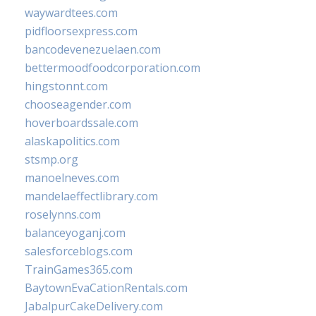
waywardtees.com
pidfloorsexpress.com
bancodevenezuelaen.com
bettermoodfoodcorporation.com
hingstonnt.com
chooseagender.com
hoverboardssale.com
alaskapolitics.com
stsmp.org
manoelneves.com
mandelaeffectlibrary.com
roselynns.com
balanceyoganj.com
salesforceblogs.com
TrainGames365.com
BaytownEvaCationRentals.com
JabalpurCakeDelivery.com