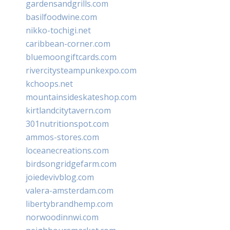
gardensandgrills.com
basilfoodwine.com
nikko-tochigi.net
caribbean-corner.com
bluemoongiftcards.com
rivercitysteampunkexpo.com
kchoops.net
mountainsideskateshop.com
kirtlandcitytavern.com
301nutritionspot.com
ammos-stores.com
loceanecreations.com
birdsongridgefarm.com
joiedevivblog.com
valera-amsterdam.com
libertybrandhemp.com
norwoodinnwi.com