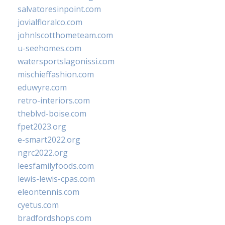
salvatoresinpoint.com
jovialfloralco.com
johnlscotthometeam.com
u-seehomes.com
watersportslagonissi.com
mischieffashion.com
eduwyre.com
retro-interiors.com
theblvd-boise.com
fpet2023.org
e-smart2022.org
ngrc2022.org
leesfamilyfoods.com
lewis-lewis-cpas.com
eleontennis.com
cyetus.com
bradfordshops.com