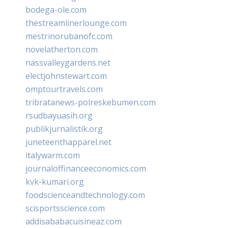
bodega-ole.com
thestreamlinerlounge.com
mestrinorubanofc.com
novelatherton.com
nassvalleygardens.net
electjohnstewart.com
omptourtravels.com
tribratanews-polreskebumen.com
rsudbayuasih.org
publikjurnalistik.org
juneteenthapparel.net
italywarm.com
journaloffinanceeconomics.com
kvk-kumari.org
foodscienceandtechnology.com
scisportsscience.com
addisababacuisineaz.com