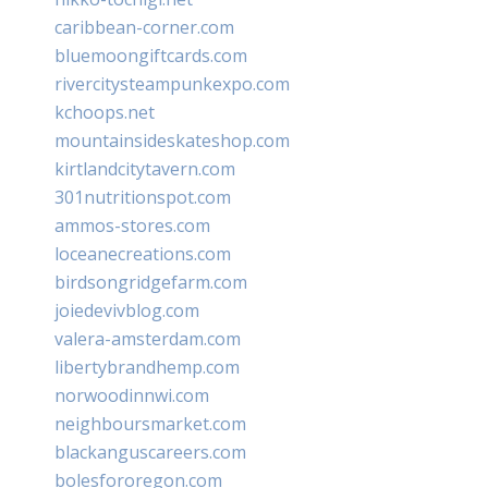
caribbean-corner.com
bluemoongiftcards.com
rivercitysteampunkexpo.com
kchoops.net
mountainsideskateshop.com
kirtlandcitytavern.com
301nutritionspot.com
ammos-stores.com
loceanecreations.com
birdsongridgefarm.com
joiedevivblog.com
valera-amsterdam.com
libertybrandhemp.com
norwoodinnwi.com
neighboursmarket.com
blackanguscareers.com
bolesfororegon.com