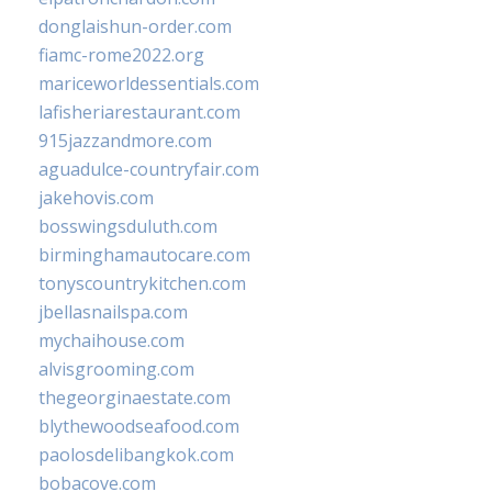
donglaishun-order.com
fiamc-rome2022.org
mariceworldessentials.com
lafisheriarestaurant.com
915jazzandmore.com
aguadulce-countryfair.com
jakehovis.com
bosswingsduluth.com
birminghamautocare.com
tonyscountrykitchen.com
jbellasnailspa.com
mychaihouse.com
alvisgrooming.com
thegeorginaestate.com
blythewoodseafood.com
paolosdelibangkok.com
bobacove.com