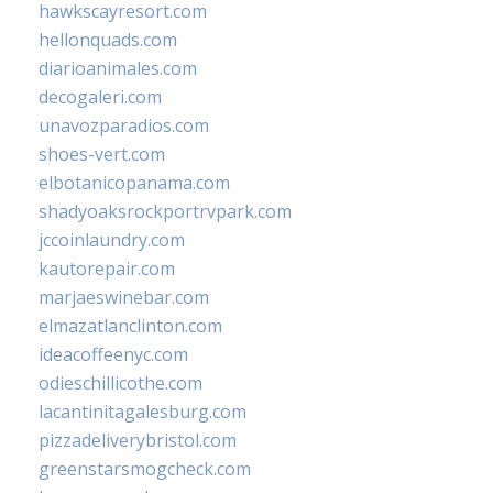
hawkscayresort.com
hellonquads.com
diarioanimales.com
decogaleri.com
unavozparadios.com
shoes-vert.com
elbotanicopanama.com
shadyoaksrockportrvpark.com
jccoinlaundry.com
kautorepair.com
marjaeswinebar.com
elmazatlanclinton.com
ideacoffeenyc.com
odieschillicothe.com
lacantinitagalesburg.com
pizzadeliverybristol.com
greenstarsmogcheck.com