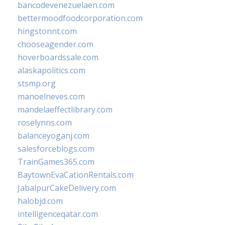
bancodevenezuelaen.com
bettermoodfoodcorporation.com
hingstonnt.com
chooseagender.com
hoverboardssale.com
alaskapolitics.com
stsmp.org
manoelneves.com
mandelaeffectlibrary.com
roselynns.com
balanceyoganj.com
salesforceblogs.com
TrainGames365.com
BaytownEvaCationRentals.com
JabalpurCakeDelivery.com
halobjd.com
intelligenceqatar.com