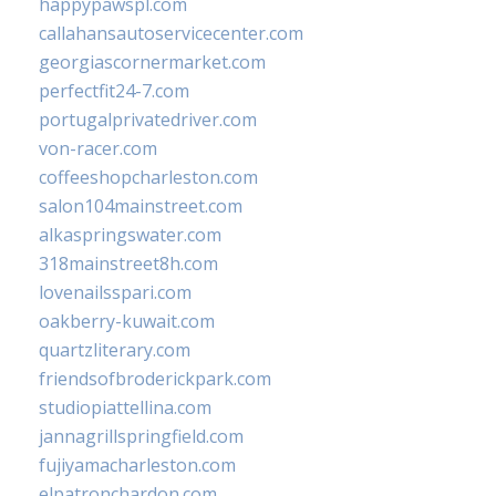
happypawspl.com
callahansautoservicecenter.com
georgiascornermarket.com
perfectfit24-7.com
portugalprivatedriver.com
von-racer.com
coffeeshopcharleston.com
salon104mainstreet.com
alkaspringswater.com
318mainstreet8h.com
lovenailsspari.com
oakberry-kuwait.com
quartzliterary.com
friendsofbroderickpark.com
studiopiattellina.com
jannagrillspringfield.com
fujiyamacharleston.com
elpatronchardon.com