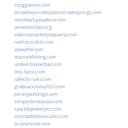
topgglasses.com
broadmoornailsspacoloradosprings.com
missblackpasadena.com
anneskitchen.org
valenciamarketytaqueria.com
reefrecordsllc.com
alawaffle.com
aryouthfishing.com
united-basketball.com
tios-tacos.com
cafecito-satx.com
graduacionviu2023.com
pecanjackstogo.com
zengardendayspa.com
sparklejewelryinc.com
ironcladtattoostudio.com
bruinshome.com