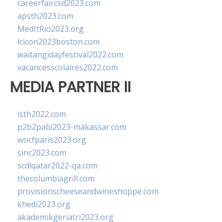
careerfaircsd2023.com
apsth2023.com
MedItRio2023.org
lcicon2023boston.com
waitangidayfestival2022.com
vacancesscolaires2022.com
MEDIA PARTNER II
isth2022.com
p2b2pabi2023-makassar.com
wocfparis2023.org
sinc2023.com
scdlqatar2022-qa.com
thecolumbiagrill.com
provisionscheeseandwineshoppe.com
khedi2023.org
akademikgeriatri2023.org