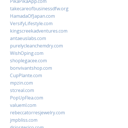
PikaPikaApp.com
takecareofbusinessdfw.org
HamadaOfJapan.com
VersifyLifestyle.com
kingscreekadventures.com
antaeuslabs.com
purelycleanchemdry.com
WishOping.com
shoplegacee.com
bonvivantshop.com
CupPlante.com
mpzin.com
stcreal.com
PopUpFlea.com
valueml.com
rebeccatorresjewelry.com
jmpbliss.com
drjorgerico.com