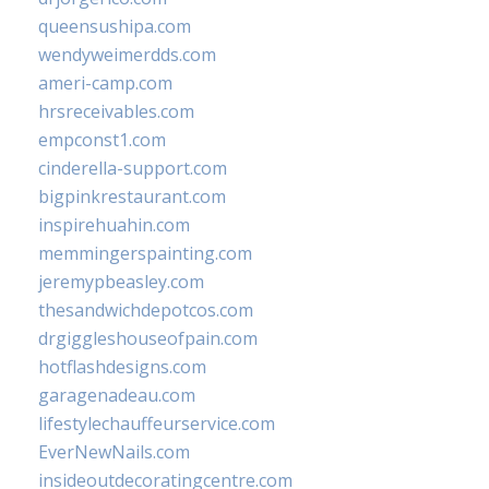
queensushipa.com
wendyweimerdds.com
ameri-camp.com
hrsreceivables.com
empconst1.com
cinderella-support.com
bigpinkrestaurant.com
inspirehuahin.com
memmingerspainting.com
jeremypbeasley.com
thesandwichdepotcos.com
drgiggleshouseofpain.com
hotflashdesigns.com
garagenadeau.com
lifestylechauffeurservice.com
EverNewNails.com
insideoutdecoratingcentre.com