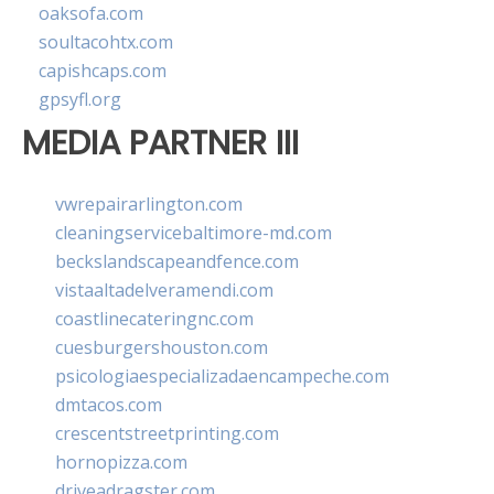
oaksofa.com
soultacohtx.com
capishcaps.com
gpsyfl.org
MEDIA PARTNER III
vwrepairarlington.com
cleaningservicebaltimore-md.com
beckslandscapeandfence.com
vistaaltadelveramendi.com
coastlinecateringnc.com
cuesburgershouston.com
psicologiaespecializadaencampeche.com
dmtacos.com
crescentstreetprinting.com
hornopizza.com
driveadragster.com