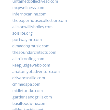
untamedcollectivesd.com
mxpwellness.com
infernocanine.com
thepaperhousecollection.com
allisonwillisholley.com
solslite.org
portwayinn.com
djmaddogmusic.com
thesoundarchitects.com
allin1roofing.com
keepjudgewebb.com
anatomyofadventure.com
drivancastillo.com
cmmedspa.com
midletontkd.com
gardensandgrills.com
basilfoodwine.com
nikko-tochigi.net