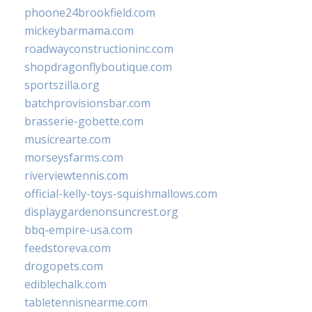
phoone24brookfield.com
mickeybarmama.com
roadwayconstructioninc.com
shopdragonflyboutique.com
sportszilla.org
batchprovisionsbar.com
brasserie-gobette.com
musicrearte.com
morseysfarms.com
riverviewtennis.com
official-kelly-toys-squishmallows.com
displaygardenonsuncrest.org
bbq-empire-usa.com
feedstoreva.com
drogopets.com
ediblechalk.com
tabletennisnearme.com