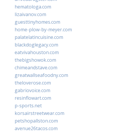
hematologa.com
lizaivanov.com
guesttinyhomes.com
home-plow-by-meyer.com
palatelatincuisine.com
blackdoglegacy.com
eatvivahouston.com
thebigshowok.com
chimeandstave.com
greatwallseafoodny.com
theloverose.com
gabriovoice.com
resinflowart.com
p-sports.net
korsairstreetwear.com
petshopallston.com
avenue26tacos.com