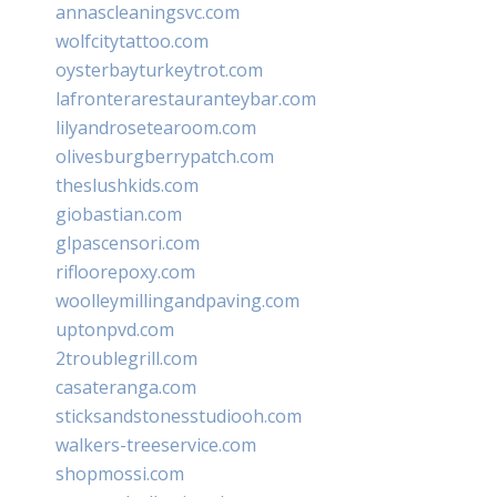
annascleaningsvc.com
wolfcitytattoo.com
oysterbayturkeytrot.com
lafronterarestauranteybar.com
lilyandrosetearoom.com
olivesburgberrypatch.com
theslushkids.com
giobastian.com
glpascensori.com
rifloorepoxy.com
woolleymillingandpaving.com
uptonpvd.com
2troublegrill.com
casateranga.com
sticksandstonesstudiooh.com
walkers-treeservice.com
shopmossi.com