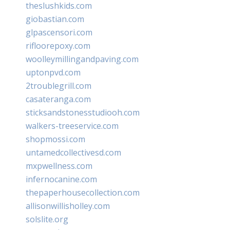
theslushkids.com
giobastian.com
glpascensori.com
rifloorepoxy.com
woolleymillingandpaving.com
uptonpvd.com
2troublegrill.com
casateranga.com
sticksandstonesstudiooh.com
walkers-treeservice.com
shopmossi.com
untamedcollectivesd.com
mxpwellness.com
infernocanine.com
thepaperhousecollection.com
allisonwillisholley.com
solslite.org