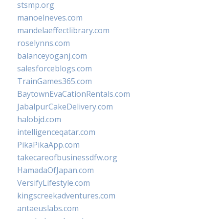
stsmp.org
manoelneves.com
mandelaeffectlibrary.com
roselynns.com
balanceyoganj.com
salesforceblogs.com
TrainGames365.com
BaytownEvaCationRentals.com
JabalpurCakeDelivery.com
halobjd.com
intelligenceqatar.com
PikaPikaApp.com
takecareofbusinessdfw.org
HamadaOfJapan.com
VersifyLifestyle.com
kingscreekadventures.com
antaeuslabs.com