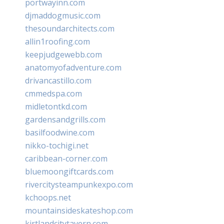
portwayinn.com
djmaddogmusic.com
thesoundarchitects.com
allin1roofing.com
keepjudgewebb.com
anatomyofadventure.com
drivancastillo.com
cmmedspa.com
midletontkd.com
gardensandgrills.com
basilfoodwine.com
nikko-tochigi.net
caribbean-corner.com
bluemoongiftcards.com
rivercitysteampunkexpo.com
kchoops.net
mountainsideskateshop.com
kirtlandcitytavern.com