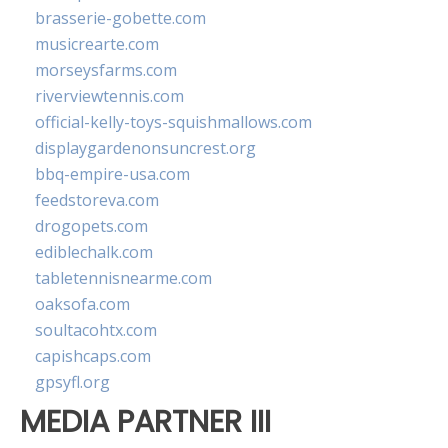
brasserie-gobette.com
musicrearte.com
morseysfarms.com
riverviewtennis.com
official-kelly-toys-squishmallows.com
displaygardenonsuncrest.org
bbq-empire-usa.com
feedstoreva.com
drogopets.com
ediblechalk.com
tabletennisnearme.com
oaksofa.com
soultacohtx.com
capishcaps.com
gpsyfl.org
MEDIA PARTNER III