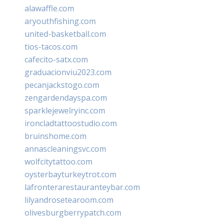
alawaffle.com
aryouthfishing.com
united-basketball.com
tios-tacos.com
cafecito-satx.com
graduacionviu2023.com
pecanjackstogo.com
zengardendayspa.com
sparklejewelryinc.com
ironcladtattoostudio.com
bruinshome.com
annascleaningsvc.com
wolfcitytattoo.com
oysterbayturkeytrot.com
lafronterarestauranteybar.com
lilyandrosetearoom.com
olivesburgberrypatch.com