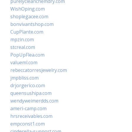
purelycleanchemdry.com
WishOping.com
shoplegacee.com
bonvivantshop.com
CupPlante.com
mpzin.com
stcreal.com
PopUpFlea.com
valueml.com
rebeccatorresjewelry.com
jmpbliss.com
drjorgerico.com
queensushipa.com
wendyweimerdds.com
ameri-camp.com
hrsreceivables.com
empconst1.com
cinderella-support.com