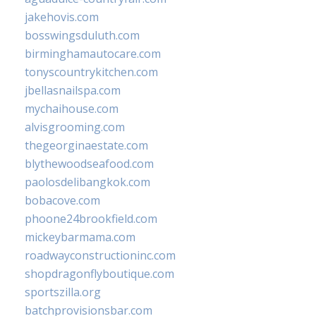
jakehovis.com
bosswingsduluth.com
birminghamautocare.com
tonyscountrykitchen.com
jbellasnailspa.com
mychaihouse.com
alvisgrooming.com
thegeorginaestate.com
blythewoodseafood.com
paolosdelibangkok.com
bobacove.com
phoone24brookfield.com
mickeybarmama.com
roadwayconstructioninc.com
shopdragonflyboutique.com
sportszilla.org
batchprovisionsbar.com