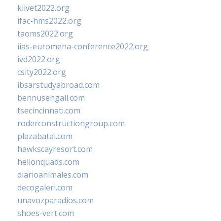
klivet2022.org
ifac-hms2022.org
taoms2022.org
iias-euromena-conference2022.org
ivd2022.org
csity2022.org
ibsarstudyabroad.com
bennusehgall.com
tsecincinnati.com
roderconstructiongroup.com
plazabatai.com
hawkscayresort.com
hellonquads.com
diarioanimales.com
decogaleri.com
unavozparadios.com
shoes-vert.com