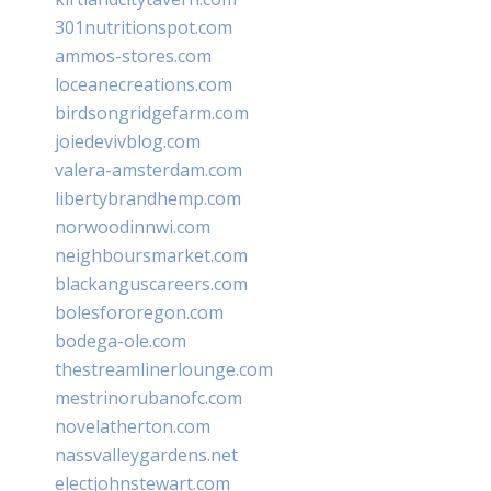
301nutritionspot.com
ammos-stores.com
loceanecreations.com
birdsongridgefarm.com
joiedevivblog.com
valera-amsterdam.com
libertybrandhemp.com
norwoodinnwi.com
neighboursmarket.com
blackanguscareers.com
bolesfororegon.com
bodega-ole.com
thestreamlinerlounge.com
mestrinorubanofc.com
novelatherton.com
nassvalleygardens.net
electjohnstewart.com