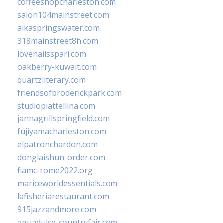
coffeeshopcharleston.com
salon104mainstreet.com
alkaspringswater.com
318mainstreet8h.com
lovenailsspari.com
oakberry-kuwait.com
quartzliterary.com
friendsofbroderickpark.com
studiopiattellina.com
jannagrillspringfield.com
fujiyamacharleston.com
elpatronchardon.com
donglaishun-order.com
fiamc-rome2022.org
mariceworldessentials.com
lafisheriarestaurant.com
915jazzandmore.com
aguadulce-countryfair.com