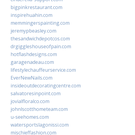
bigpinkrestaurant.com
inspirehuahin.com
memmingerspainting.com
jeremypbeasley.com
thesandwichdepotcos.com
drgiggleshouseofpain.com
hotflashdesigns.com
garagenadeau.com
lifestylechauffeurservice.com
EverNewNails.com
insideoutdecoratingcentre.com
salvatoresinpoint.com
jovialfloralco.com
johnlscotthometeam.com
u-seehomes.com
watersportslagonissi.com
mischieffashion.com