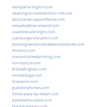
vwrepairarlington.com
cleaningservicebaltimore-md.com
beckslandscapeandfence.com
vistaaltadelveramendi.com
coastlinecateringnc.com
cuesburgershouston.com
psicologiaespecializadaencampeche.com
dmtacos.com
crescentstreetprinting.com
hornopizza.com
driveadragster.com
hematologa.com
lizaivanov.com
guesttinyhomes.com
home-plow-by-meyer.com
palatelatincuisine.com
blackdoglegacy.com