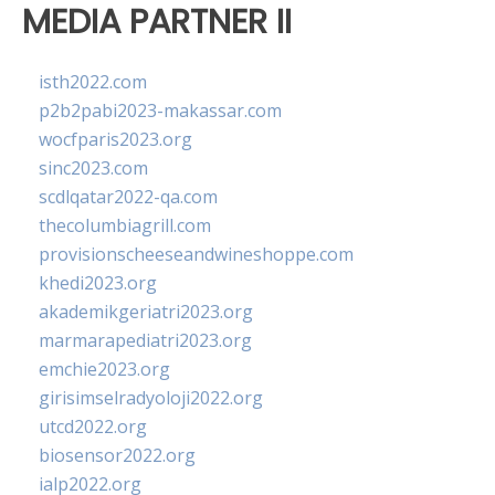
MEDIA PARTNER II
isth2022.com
p2b2pabi2023-makassar.com
wocfparis2023.org
sinc2023.com
scdlqatar2022-qa.com
thecolumbiagrill.com
provisionscheeseandwineshoppe.com
khedi2023.org
akademikgeriatri2023.org
marmarapediatri2023.org
emchie2023.org
girisimselradyoloji2022.org
utcd2022.org
biosensor2022.org
ialp2022.org