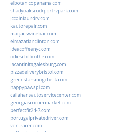
elbotanicopanama.com
shadyoaksrockportrvpark.com
jccoinlaundry.com
kautorepair.com
marjaeswinebar.com
elmazatlanclinton.com
ideacoffeenyc.com
odieschillicothe.com
lacantinitagalesburg.com
pizzadeliverybristol.com
greenstarsmogcheck.com
happypawspl.com
callahansautoservicecenter.com
georgiascornermarket.com
perfectfit24-7.com
portugalprivatedriver.com
von-racer.com