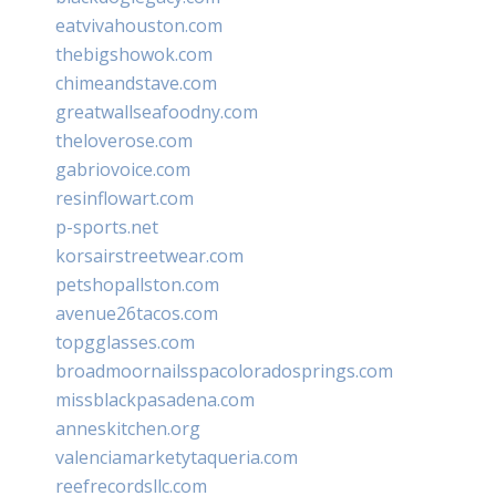
eatvivahouston.com
thebigshowok.com
chimeandstave.com
greatwallseafoodny.com
theloverose.com
gabriovoice.com
resinflowart.com
p-sports.net
korsairstreetwear.com
petshopallston.com
avenue26tacos.com
topgglasses.com
broadmoornailsspacoloradosprings.com
missblackpasadena.com
anneskitchen.org
valenciamarketytaqueria.com
reefrecordsllc.com