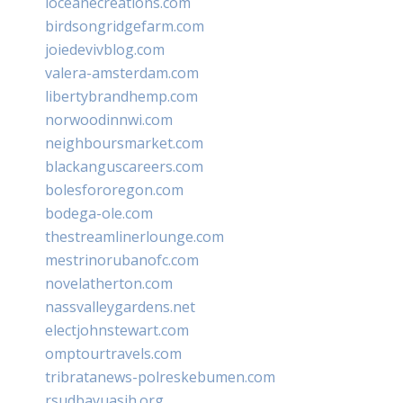
loceanecreations.com
birdsongridgefarm.com
joiedevivblog.com
valera-amsterdam.com
libertybrandhemp.com
norwoodinnwi.com
neighboursmarket.com
blackanguscareers.com
bolesfororegon.com
bodega-ole.com
thestreamlinerlounge.com
mestrinorubanofc.com
novelatherton.com
nassvalleygardens.net
electjohnstewart.com
omptourtravels.com
tribratanews-polreskebumen.com
rsudbayuasih.org