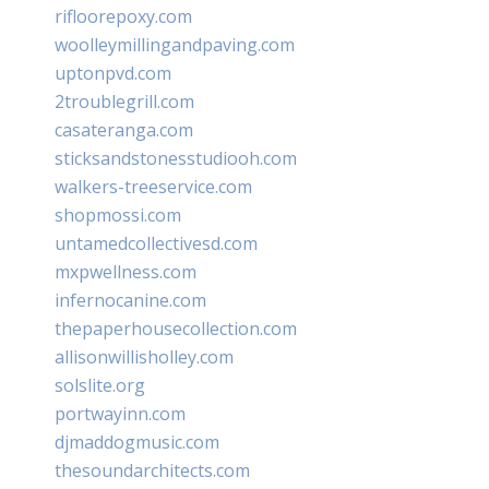
rifloorepoxy.com
woolleymillingandpaving.com
uptonpvd.com
2troublegrill.com
casateranga.com
sticksandstonesstudiooh.com
walkers-treeservice.com
shopmossi.com
untamedcollectivesd.com
mxpwellness.com
infernocanine.com
thepaperhousecollection.com
allisonwillisholley.com
solslite.org
portwayinn.com
djmaddogmusic.com
thesoundarchitects.com