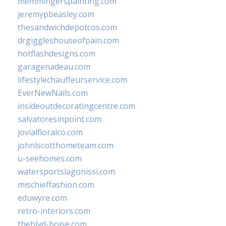
memmingerspainting.com
jeremypbeasley.com
thesandwichdepotcos.com
drgiggleshouseofpain.com
hotflashdesigns.com
garagenadeau.com
lifestylechauffeurservice.com
EverNewNails.com
insideoutdecoratingcentre.com
salvatoresinpoint.com
jovialfloralco.com
johnlscotthometeam.com
u-seehomes.com
watersportslagonissi.com
mischieffashion.com
eduwyre.com
retro-interiors.com
theblvd-boise.com