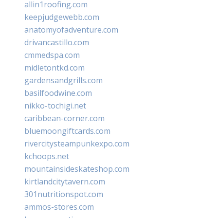
allin1roofing.com
keepjudgewebb.com
anatomyofadventure.com
drivancastillo.com
cmmedspa.com
midletontkd.com
gardensandgrills.com
basilfoodwine.com
nikko-tochigi.net
caribbean-corner.com
bluemoongiftcards.com
rivercitysteampunkexpo.com
kchoops.net
mountainsideskateshop.com
kirtlandcitytavern.com
301nutritionspot.com
ammos-stores.com