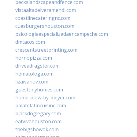
beckslandscapeandfence.com
vistaaltadelveramendi.com
coastlinecateringnc.com
cuesburgershouston.com
psicologiaespecializadaencampeche.com
dmtacos.com
crescentstreetprinting.com
hornopizza.com
driveadragster.com
hematologa.com
lizaivanov.com
guesttinyhomes.com
home-plow-by-meyer.com
palatelatincuisine.com
blackdoglegacy.com
eatvivahouston.com
thebigshowok.com