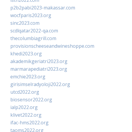
isth2022.com
p2b2pabi2023-makassar.com
wocfparis2023.org
sinc2023.com
scdlqatar2022-qa.com
thecolumbiagrill.com
provisionscheeseandwineshoppe.com
khedi2023.org
akademikgeriatri2023.org
marmarapediatri2023.org
emchie2023.org
girisimselradyoloji2022.org
utcd2022.org
biosensor2022.org
ialp2022.org
klivet2022.org
ifac-hms2022.org
taoms2022.org