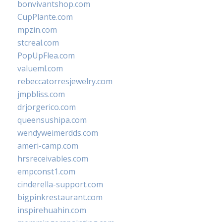
bonvivantshop.com
CupPlante.com
mpzin.com
stcreal.com
PopUpFlea.com
valueml.com
rebeccatorresjewelry.com
jmpbliss.com
drjorgerico.com
queensushipa.com
wendyweimerdds.com
ameri-camp.com
hrsreceivables.com
empconst1.com
cinderella-support.com
bigpinkrestaurant.com
inspirehuahin.com