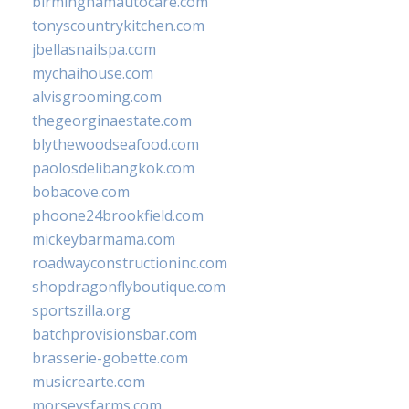
birminghamautocare.com
tonyscountrykitchen.com
jbellasnailspa.com
mychaihouse.com
alvisgrooming.com
thegeorginaestate.com
blythewoodseafood.com
paolosdelibangkok.com
bobacove.com
phoone24brookfield.com
mickeybarmama.com
roadwayconstructioninc.com
shopdragonflyboutique.com
sportszilla.org
batchprovisionsbar.com
brasserie-gobette.com
musicrearte.com
morseysfarms.com