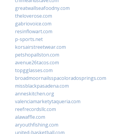
chimeandstave.com
greatwallseafoodny.com
theloverose.com
gabriovoice.com
resinflowart.com
p-sports.net
korsairstreetwear.com
petshopallston.com
avenue26tacos.com
topgglasses.com
broadmoornailsspacoloradosprings.com
missblackpasadena.com
anneskitchen.org
valenciamarketytaqueria.com
reefrecordsllc.com
alawaffle.com
aryouthfishing.com
united-basketball.com