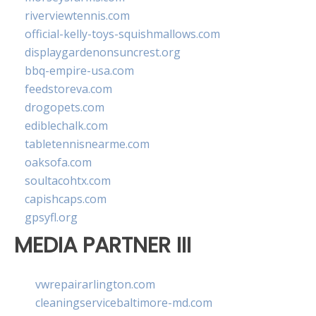
riverviewtennis.com
official-kelly-toys-squishmallows.com
displaygardenonsuncrest.org
bbq-empire-usa.com
feedstoreva.com
drogopets.com
ediblechalk.com
tabletennisnearme.com
oaksofa.com
soultacohtx.com
capishcaps.com
gpsyfl.org
MEDIA PARTNER III
vwrepairarlington.com
cleaningservicebaltimore-md.com