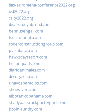
iias-euromena-conference2022.org
ivd2022.org
csity2022.org
ibsarstudyabroad.com
bennusehgall.com
tsecincinnati.com
roderconstructiongroup.com
plazabatai.com
hawkscayresort.com
hellonquads.com
diarioanimales.com
decogaleri.com
unavozparadios.com
shoes-vert.com
elbotanicopanama.com
shadyoaksrockportrvpark.com
jccoinlaundry.com