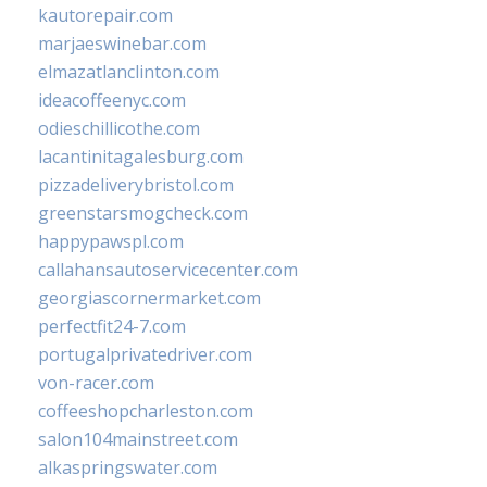
kautorepair.com
marjaeswinebar.com
elmazatlanclinton.com
ideacoffeenyc.com
odieschillicothe.com
lacantinitagalesburg.com
pizzadeliverybristol.com
greenstarsmogcheck.com
happypawspl.com
callahansautoservicecenter.com
georgiascornermarket.com
perfectfit24-7.com
portugalprivatedriver.com
von-racer.com
coffeeshopcharleston.com
salon104mainstreet.com
alkaspringswater.com