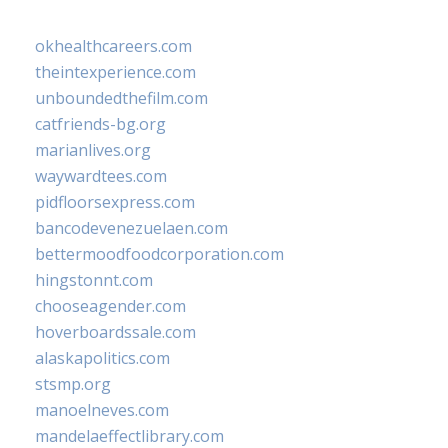
okhealthcareers.com
theintexperience.com
unboundedthefilm.com
catfriends-bg.org
marianlives.org
waywardtees.com
pidfloorsexpress.com
bancodevenezuelaen.com
bettermoodfoodcorporation.com
hingstonnt.com
chooseagender.com
hoverboardssale.com
alaskapolitics.com
stsmp.org
manoelneves.com
mandelaeffectlibrary.com