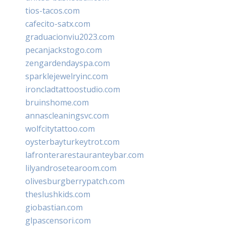
tios-tacos.com
cafecito-satx.com
graduacionviu2023.com
pecanjackstogo.com
zengardendayspa.com
sparklejewelryinc.com
ironcladtattoostudio.com
bruinshome.com
annascleaningsvc.com
wolfcitytattoo.com
oysterbayturkeytrot.com
lafronterarestauranteybar.com
lilyandrosetearoom.com
olivesburgberrypatch.com
theslushkids.com
giobastian.com
glpascensori.com