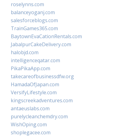
roselynns.com
balanceyoganj.com
salesforceblogs.com
TrainGames365.com
BaytownEvaCationRentals.com
JabalpurCakeDelivery.com
halobjd.com
intelligenceqatar.com
PikaPikaApp.com
takecareofbusinessdfw.org
HamadaOfJapan.com
VersifyLifestyle.com
kingscreekadventures.com
antaeuslabs.com
purelycleanchemdry.com
WishOping.com
shoplegacee.com