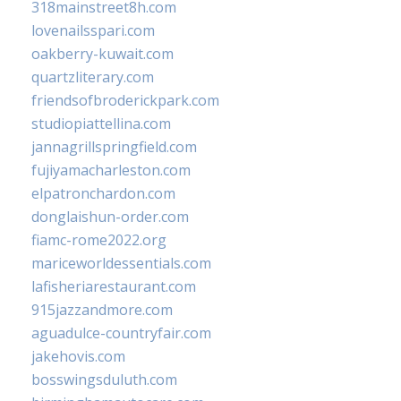
318mainstreet8h.com
lovenailsspari.com
oakberry-kuwait.com
quartzliterary.com
friendsofbroderickpark.com
studiopiattellina.com
jannagrillspringfield.com
fujiyamacharleston.com
elpatronchardon.com
donglaishun-order.com
fiamc-rome2022.org
mariceworldessentials.com
lafisheriarestaurant.com
915jazzandmore.com
aguadulce-countryfair.com
jakehovis.com
bosswingsduluth.com