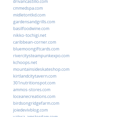
drivancastillo.com
cmmedspa.com
midletontkd.com
gardensandgrills.com
basilfoodwine.com
nikko-tochigi.net
caribbean-corner.com
bluemoongiftcards.com
rivercitysteampunkexpo.com
kchoops.net
mountainsideskateshop.com
kirtlandcitytavern.com
301nutritionspot.com
ammos-stores.com
loceanecreations.com
birdsongridgefarm.com
joiedevivblog.com
valera-amsterdam.com