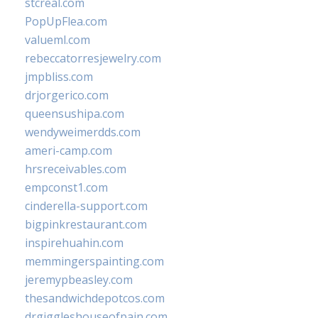
stcreal.com
PopUpFlea.com
valueml.com
rebeccatorresjewelry.com
jmpbliss.com
drjorgerico.com
queensushipa.com
wendyweimerdds.com
ameri-camp.com
hrsreceivables.com
empconst1.com
cinderella-support.com
bigpinkrestaurant.com
inspirehuahin.com
memmingerspainting.com
jeremypbeasley.com
thesandwichdepotcos.com
drgiggleshouseofpain.com