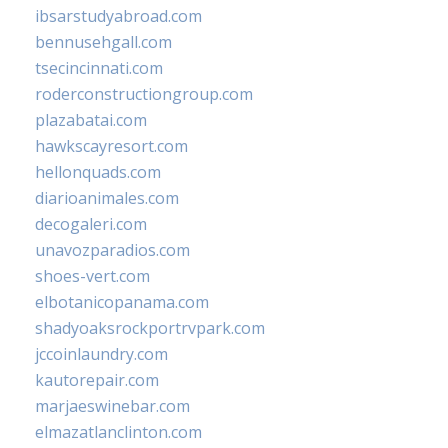
ibsarstudyabroad.com
bennusehgall.com
tsecincinnati.com
roderconstructiongroup.com
plazabatai.com
hawkscayresort.com
hellonquads.com
diarioanimales.com
decogaleri.com
unavozparadios.com
shoes-vert.com
elbotanicopanama.com
shadyoaksrockportrvpark.com
jccoinlaundry.com
kautorepair.com
marjaeswinebar.com
elmazatlanclinton.com