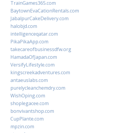
TrainGames365.com
BaytownEvaCationRentals.com
JabalpurCakeDelivery.com
halobjd.com
intelligenceqatar.com
PikaPikaApp.com
takecareofbusinessdfw.org
HamadaOfJapan.com
VersifyLifestyle.com
kingscreekadventures.com
antaeuslabs.com
purelycleanchemdry.com
WishOping.com
shoplegacee.com
bonvivantshop.com
CupPlante.com
mpzin.com