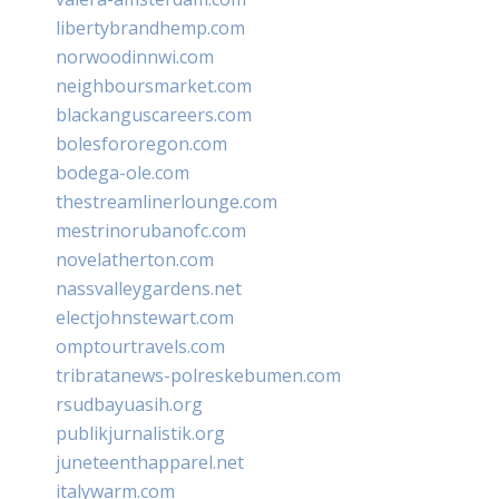
libertybrandhemp.com
norwoodinnwi.com
neighboursmarket.com
blackanguscareers.com
bolesfororegon.com
bodega-ole.com
thestreamlinerlounge.com
mestrinorubanofc.com
novelatherton.com
nassvalleygardens.net
electjohnstewart.com
omptourtravels.com
tribratanews-polreskebumen.com
rsudbayuasih.org
publikjurnalistik.org
juneteenthapparel.net
italywarm.com