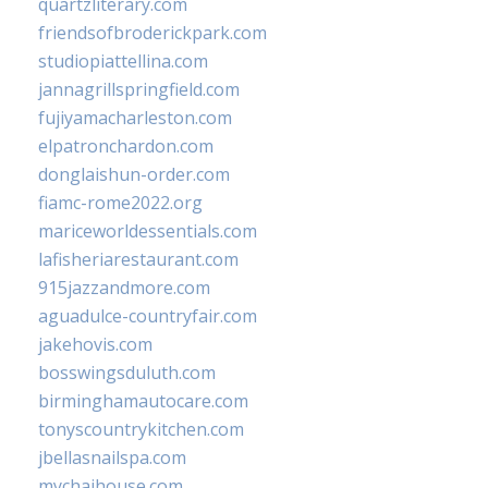
quartzliterary.com
friendsofbroderickpark.com
studiopiattellina.com
jannagrillspringfield.com
fujiyamacharleston.com
elpatronchardon.com
donglaishun-order.com
fiamc-rome2022.org
mariceworldessentials.com
lafisheriarestaurant.com
915jazzandmore.com
aguadulce-countryfair.com
jakehovis.com
bosswingsduluth.com
birminghamautocare.com
tonyscountrykitchen.com
jbellasnailspa.com
mychaihouse.com