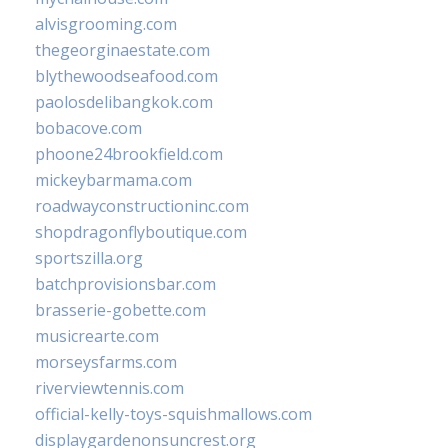
alvisgrooming.com
thegeorginaestate.com
blythewoodseafood.com
paolosdelibangkok.com
bobacove.com
phoone24brookfield.com
mickeybarmama.com
roadwayconstructioninc.com
shopdragonflyboutique.com
sportszilla.org
batchprovisionsbar.com
brasserie-gobette.com
musicrearte.com
morseysfarms.com
riverviewtennis.com
official-kelly-toys-squishmallows.com
displaygardenonsuncrest.org