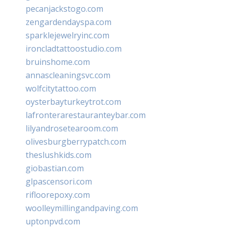
pecanjackstogo.com
zengardendayspa.com
sparklejewelryinc.com
ironcladtattoostudio.com
bruinshome.com
annascleaningsvc.com
wolfcitytattoo.com
oysterbayturkeytrot.com
lafronterarestauranteybar.com
lilyandrosetearoom.com
olivesburgberrypatch.com
theslushkids.com
giobastian.com
glpascensori.com
rifloorepoxy.com
woolleymillingandpaving.com
uptonpvd.com