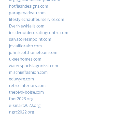
hotflashdesigns.com
garagenadeau.com
lifestylechauffeurservice.com
EverNewNails.com
insideoutdecoratingcentre.com
salvatoresinpoint.com
jovialfloralco.com
johnlscotthometeam.com
u-seehomes.com
watersportslagonissi.com
mischieffashion.com
eduwyre.com
retro-interiors.com
theblvd-boise.com
fpet2023.org
e-smart2022.org
ngrc2022.org