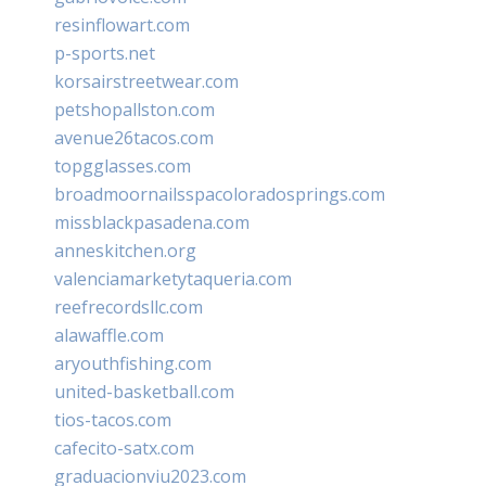
resinflowart.com
p-sports.net
korsairstreetwear.com
petshopallston.com
avenue26tacos.com
topgglasses.com
broadmoornailsspacoloradosprings.com
missblackpasadena.com
anneskitchen.org
valenciamarketytaqueria.com
reefrecordsllc.com
alawaffle.com
aryouthfishing.com
united-basketball.com
tios-tacos.com
cafecito-satx.com
graduacionviu2023.com