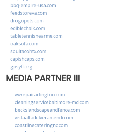
bbq-empire-usa.com
feedstoreva.com
drogopets.com
ediblechalk.com
tabletennisnearme.com
oaksofa.com
soultacohtx.com
capishcaps.com
gpsyfl.org
MEDIA PARTNER III
vwrepairarlington.com
cleaningservicebaltimore-md.com
beckslandscapeandfence.com
vistaaltadelveramendi.com
coastlinecateringnc.com