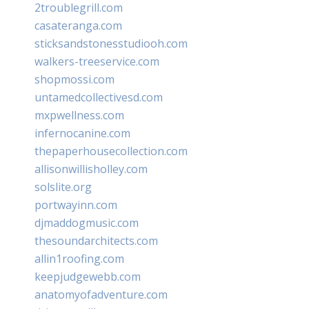
2troublegrill.com
casateranga.com
sticksandstonesstudiooh.com
walkers-treeservice.com
shopmossi.com
untamedcollectivesd.com
mxpwellness.com
infernocanine.com
thepaperhousecollection.com
allisonwillisholley.com
solslite.org
portwayinn.com
djmaddogmusic.com
thesoundarchitects.com
allin1roofing.com
keepjudgewebb.com
anatomyofadventure.com