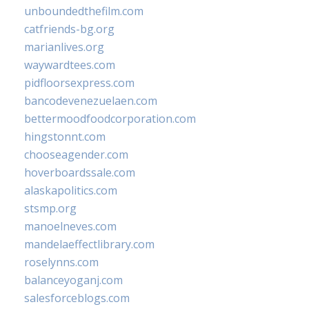
unboundedthefilm.com
catfriends-bg.org
marianlives.org
waywardtees.com
pidfloorsexpress.com
bancodevenezuelaen.com
bettermoodfoodcorporation.com
hingstonnt.com
chooseagender.com
hoverboardssale.com
alaskapolitics.com
stsmp.org
manoelneves.com
mandelaeffectlibrary.com
roselynns.com
balanceyoganj.com
salesforceblogs.com