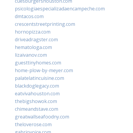
cuesburgershouston.com
psicologiaespecializadaencampeche.com
dmtacos.com
crescentstreetprinting.com
hornopizza.com
driveadragster.com
hematologa.com
lizaivanov.com
guesttinyhomes.com
home-plow-by-meyer.com
palatelatincuisine.com
blackdoglegacy.com
eatvivahouston.com
thebigshowok.com
chimeandstave.com
greatwallseafoodny.com
theloverose.com
gabriovoice.com