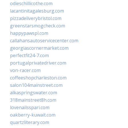
odieschillicothe.com
lacantinitagalesburg.com
pizzadeliverybristol.com
greenstarsmogcheck.com
happypawspl.com
callahansautoservicecenter.com
georgiascornermarket.com
perfectfit24-7.com
portugalprivatedriver.com
von-racer.com
coffeeshopcharleston.com
salon104mainstreet.com
alkaspringswater.com
318mainstreet8h.com
lovenailsspari.com
oakberry-kuwait.com
quartzliterary.com