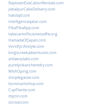
BaytownEvaCationRentals.com
JabalpurCakeDelivery.com
halobjd.com
intelligenceqatar.com
PikaPikaApp.com
takecareofbusinessdfw.org
HamadaOfJapan.com
VersifyLifestyle.com
kingscreekadventures.com
antaeuslabs.com
purelycleanchemdry.com
WishOping.com
shoplegacee.com
bonvivantshop.com
CupPlante.com
mpzin.com
stcreal.com