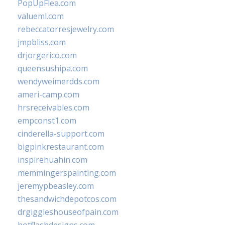
PopUpFlea.com
valueml.com
rebeccatorresjewelry.com
jmpbliss.com
drjorgerico.com
queensushipa.com
wendyweimerdds.com
ameri-camp.com
hrsreceivables.com
empconst1.com
cinderella-support.com
bigpinkrestaurant.com
inspirehuahin.com
memmingerspainting.com
jeremypbeasley.com
thesandwichdepotcos.com
drgiggleshouseofpain.com