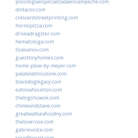
psicologiaespecializadaencampeche.com
dmtacos.com
crescentstreetprinting.com
hornopizza.com
driveadragster.com
hematologa.com
lizaivanov.com
guesttinyhomes.com
home-plow-by-meyer.com
palatelatincuisine.com
blackdoglegacy.com
eatvivahouston.com
thebigshowok.com
chimeandstave.com
greatwallseafoodny.com
theloverose.com
gabriovoice.com
resinflowart.com