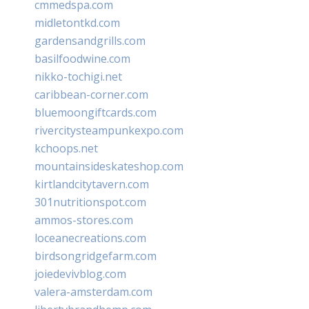
cmmedspa.com
midletontkd.com
gardensandgrills.com
basilfoodwine.com
nikko-tochigi.net
caribbean-corner.com
bluemoongiftcards.com
rivercitysteampunkexpo.com
kchoops.net
mountainsideskateshop.com
kirtlandcitytavern.com
301nutritionspot.com
ammos-stores.com
loceanecreations.com
birdsongridgefarm.com
joiedevivblog.com
valera-amsterdam.com