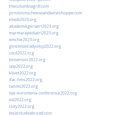
thecolumbiagrill.com
provisionscheeseandwineshoppe.com
khedi2023.org
akademikgeriatri2023.org
marmarapediatri2023.org
emchie2023.org
girisimselradyoloji2022.org
utcd2022.org
biosensor2022.org
ialp2022.org
klivet2022.org
ifac-hms2022.org
taoms2022.org
iias-euromena-conference2022.org
ivd2022.org
csity2022.org
ibsarstudyabroad.com