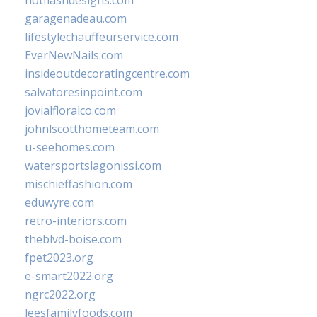
hotflashdesigns.com
garagenadeau.com
lifestylechauffeurservice.com
EverNewNails.com
insideoutdecoratingcentre.com
salvatoresinpoint.com
jovialfloralco.com
johnlscotthometeam.com
u-seehomes.com
watersportslagonissi.com
mischieffashion.com
eduwyre.com
retro-interiors.com
theblvd-boise.com
fpet2023.org
e-smart2022.org
ngrc2022.org
leesfamilyfoods.com