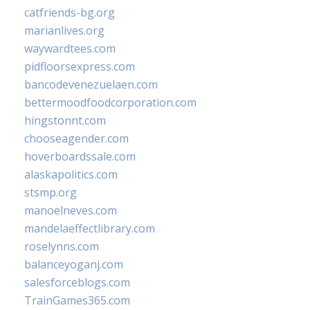
catfriends-bg.org
marianlives.org
waywardtees.com
pidfloorsexpress.com
bancodevenezuelaen.com
bettermoodfoodcorporation.com
hingstonnt.com
chooseagender.com
hoverboardssale.com
alaskapolitics.com
stsmp.org
manoelneves.com
mandelaeffectlibrary.com
roselynns.com
balanceyoganj.com
salesforceblogs.com
TrainGames365.com