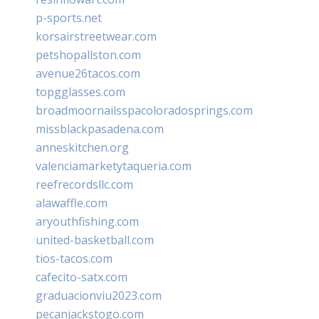
p-sports.net
korsairstreetwear.com
petshopallston.com
avenue26tacos.com
topgglasses.com
broadmoornailsspacoloradosprings.com
missblackpasadena.com
anneskitchen.org
valenciamarketytaqueria.com
reefrecordsllc.com
alawaffle.com
aryouthfishing.com
united-basketball.com
tios-tacos.com
cafecito-satx.com
graduacionviu2023.com
pecanjackstogo.com