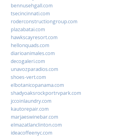
bennusehgall.com
tsecincinnati.com
roderconstructiongroup.com
plazabatai.com
hawkscayresort.com
hellonquads.com
diarioanimales.com
decogaleri.com
unavozparadios.com
shoes-vert.com
elbotanicopanama.com
shadyoaksrockportrvpark.com
jccoinlaundry.com
kautorepair.com
marjaeswinebar.com
elmazatlanclinton.com
ideacoffeenyc.com