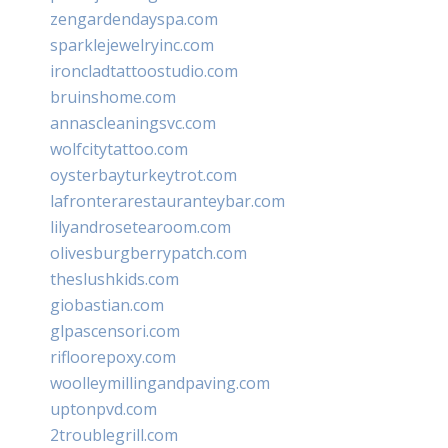
zengardendayspa.com
sparklejewelryinc.com
ironcladtattoostudio.com
bruinshome.com
annascleaningsvc.com
wolfcitytattoo.com
oysterbayturkeytrot.com
lafronterarestauranteybar.com
lilyandrosetearoom.com
olivesburgberrypatch.com
theslushkids.com
giobastian.com
glpascensori.com
rifloorepoxy.com
woolleymillingandpaving.com
uptonpvd.com
2troublegrill.com