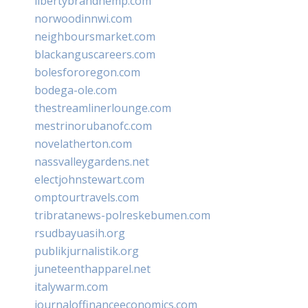
libertybrandhemp.com
norwoodinnwi.com
neighboursmarket.com
blackanguscareers.com
bolesfororegon.com
bodega-ole.com
thestreamlinerlounge.com
mestrinorubanofc.com
novelatherton.com
nassvalleygardens.net
electjohnstewart.com
omptourtravels.com
tribratanews-polreskebumen.com
rsudbayuasih.org
publikjurnalistik.org
juneteenthapparel.net
italywarm.com
journaloffinanceeconomics.com