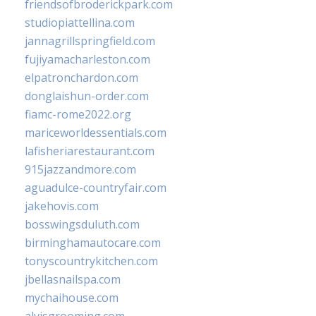
friendsofbroderickpark.com
studiopiattellina.com
jannagrillspringfield.com
fujiyamacharleston.com
elpatronchardon.com
donglaishun-order.com
fiamc-rome2022.org
mariceworldessentials.com
lafisheriarestaurant.com
915jazzandmore.com
aguadulce-countryfair.com
jakehovis.com
bosswingsduluth.com
birminghamautocare.com
tonyscountrykitchen.com
jbellasnailspa.com
mychaihouse.com