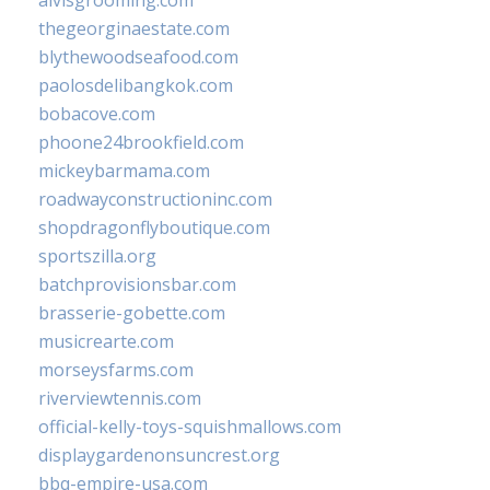
alvisgrooming.com
thegeorginaestate.com
blythewoodseafood.com
paolosdelibangkok.com
bobacove.com
phoone24brookfield.com
mickeybarmama.com
roadwayconstructioninc.com
shopdragonflyboutique.com
sportszilla.org
batchprovisionsbar.com
brasserie-gobette.com
musicrearte.com
morseysfarms.com
riverviewtennis.com
official-kelly-toys-squishmallows.com
displaygardenonsuncrest.org
bbq-empire-usa.com