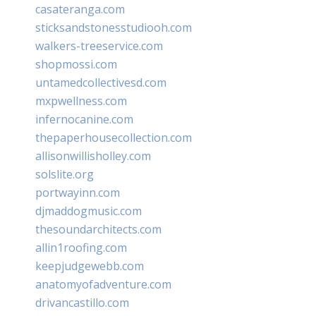
casateranga.com
sticksandstonesstudiooh.com
walkers-treeservice.com
shopmossi.com
untamedcollectivesd.com
mxpwellness.com
infernocanine.com
thepaperhousecollection.com
allisonwillisholley.com
solslite.org
portwayinn.com
djmaddogmusic.com
thesoundarchitects.com
allin1roofing.com
keepjudgewebb.com
anatomyofadventure.com
drivancastillo.com