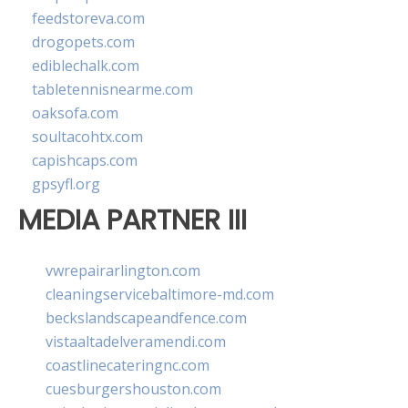
feedstoreva.com
drogopets.com
ediblechalk.com
tabletennisnearme.com
oaksofa.com
soultacohtx.com
capishcaps.com
gpsyfl.org
MEDIA PARTNER III
vwrepairarlington.com
cleaningservicebaltimore-md.com
beckslandscapeandfence.com
vistaaltadelveramendi.com
coastlinecateringnc.com
cuesburgershouston.com