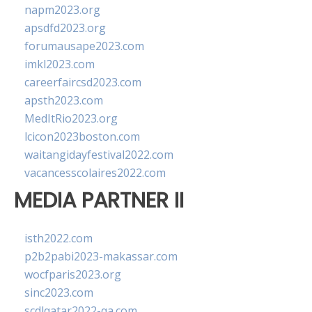
napm2023.org
apsdfd2023.org
forumausape2023.com
imkl2023.com
careerfaircsd2023.com
apsth2023.com
MedItRio2023.org
lcicon2023boston.com
waitangidayfestival2022.com
vacancesscolaires2022.com
MEDIA PARTNER II
isth2022.com
p2b2pabi2023-makassar.com
wocfparis2023.org
sinc2023.com
scdlqatar2022-qa.com