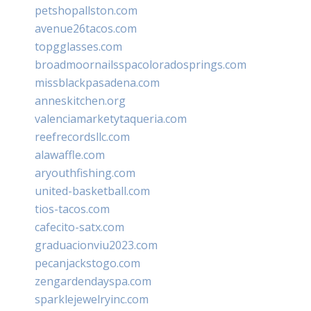
petshopallston.com
avenue26tacos.com
topgglasses.com
broadmoornailsspacoloradosprings.com
missblackpasadena.com
anneskitchen.org
valenciamarketytaqueria.com
reefrecordsllc.com
alawaffle.com
aryouthfishing.com
united-basketball.com
tios-tacos.com
cafecito-satx.com
graduacionviu2023.com
pecanjackstogo.com
zengardendayspa.com
sparklejewelryinc.com