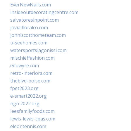
EverNewNails.com
insideoutdecoratingcentre.com
salvatoresinpoint.com
jovialfloralco.com
johnlscotthometeam.com
u-seehomes.com
watersportslagonissi.com
mischieffashion.com
eduwyre.com
retro-interiors.com
theblvd-boise.com
fpet2023.org
e-smart2022.org
ngrc2022.org
leesfamilyfoods.com
lewis-lewis-cpas.com
eleontennis.com