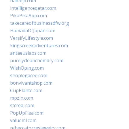
halobjd.com
intelligenceqatar.com
PikaPikaApp.com
takecareofbusinessdfw.org
HamadaOfJapan.com
VersifyLifestyle.com
kingscreekadventures.com
antaeuslabs.com
purelycleanchemdry.com
WishOping.com
shoplegacee.com
bonvivantshop.com
CupPlante.com
mpzin.com
stcreal.com
PopUpFlea.com
valueml.com
rebeccatorresjewelry.com