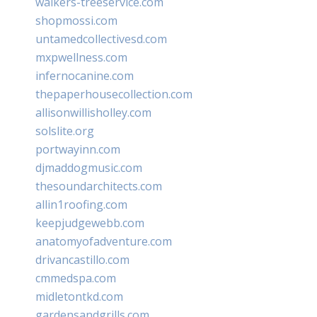
walkers-treeservice.com
shopmossi.com
untamedcollectivesd.com
mxpwellness.com
infernocanine.com
thepaperhousecollection.com
allisonwillisholley.com
solslite.org
portwayinn.com
djmaddogmusic.com
thesoundarchitects.com
allin1roofing.com
keepjudgewebb.com
anatomyofadventure.com
drivancastillo.com
cmmedspa.com
midletontkd.com
gardensandgrills.com