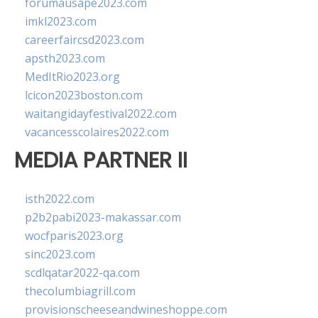
forumausape2023.com
imkl2023.com
careerfaircsd2023.com
apsth2023.com
MedItRio2023.org
lcicon2023boston.com
waitangidayfestival2022.com
vacancesscolaires2022.com
MEDIA PARTNER II
isth2022.com
p2b2pabi2023-makassar.com
wocfparis2023.org
sinc2023.com
scdlqatar2022-qa.com
thecolumbiagrill.com
provisionscheeseandwineshoppe.com