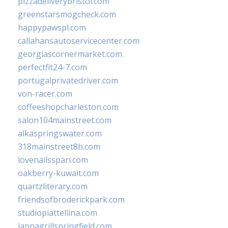
pizzadeliverybristol.com
greenstarsmogcheck.com
happypawspl.com
callahansautoservicecenter.com
georgiascornermarket.com
perfectfit24-7.com
portugalprivatedriver.com
von-racer.com
coffeeshopcharleston.com
salon104mainstreet.com
alkaspringswater.com
318mainstreet8h.com
lovenailsspari.com
oakberry-kuwait.com
quartzliterary.com
friendsofbroderickpark.com
studiopiattellina.com
jannagrillspringfield.com