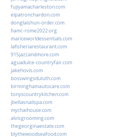
fujiyamacharleston.com
elpatronchardon.com
donglaishun-order.com
fiamc-rome2022.org
mariceworldessentials.com
lafisheriarestaurant.com
915jazzandmore.com
aguadulce-countryfair.com
jakehovis.com
bosswingsduluth.com
birminghamautocare.com
tonyscountrykitchen.com
jbellasnailspa.com
mychaihouse.com
alvisgrooming.com
thegeorginaestate.com
blythewoodseafood.com