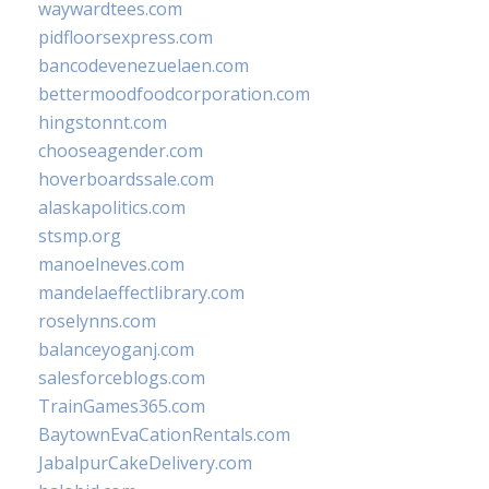
waywardtees.com
pidfloorsexpress.com
bancodevenezuelaen.com
bettermoodfoodcorporation.com
hingstonnt.com
chooseagender.com
hoverboardssale.com
alaskapolitics.com
stsmp.org
manoelneves.com
mandelaeffectlibrary.com
roselynns.com
balanceyoganj.com
salesforceblogs.com
TrainGames365.com
BaytownEvaCationRentals.com
JabalpurCakeDelivery.com