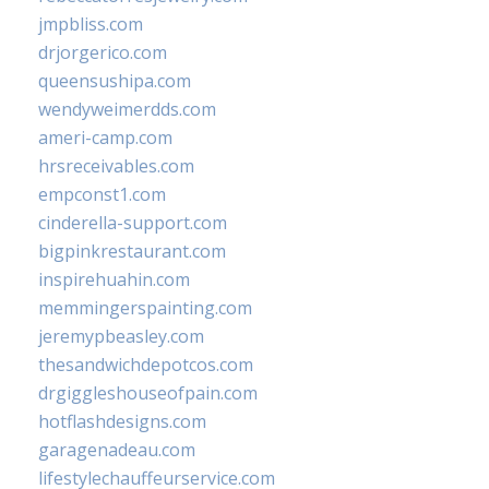
jmpbliss.com
drjorgerico.com
queensushipa.com
wendyweimerdds.com
ameri-camp.com
hrsreceivables.com
empconst1.com
cinderella-support.com
bigpinkrestaurant.com
inspirehuahin.com
memmingerspainting.com
jeremypbeasley.com
thesandwichdepotcos.com
drgiggleshouseofpain.com
hotflashdesigns.com
garagenadeau.com
lifestylechauffeurservice.com