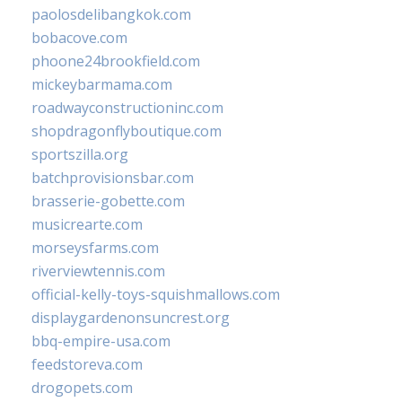
paolosdelibangkok.com
bobacove.com
phoone24brookfield.com
mickeybarmama.com
roadwayconstructioninc.com
shopdragonflyboutique.com
sportszilla.org
batchprovisionsbar.com
brasserie-gobette.com
musicrearte.com
morseysfarms.com
riverviewtennis.com
official-kelly-toys-squishmallows.com
displaygardenonsuncrest.org
bbq-empire-usa.com
feedstoreva.com
drogopets.com