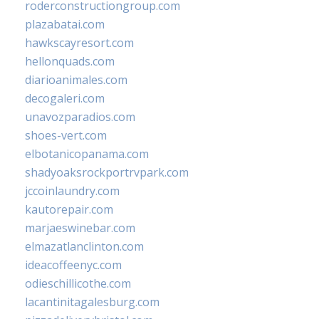
roderconstructiongroup.com
plazabatai.com
hawkscayresort.com
hellonquads.com
diarioanimales.com
decogaleri.com
unavozparadios.com
shoes-vert.com
elbotanicopanama.com
shadyoaksrockportrvpark.com
jccoinlaundry.com
kautorepair.com
marjaeswinebar.com
elmazatlanclinton.com
ideacoffeenyc.com
odieschillicothe.com
lacantinitagalesburg.com