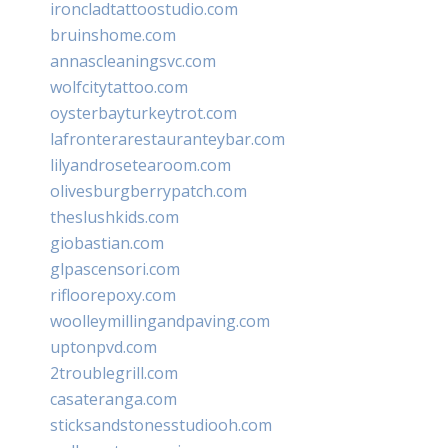
ironcladtattoostudio.com
bruinshome.com
annascleaningsvc.com
wolfcitytattoo.com
oysterbayturkeytrot.com
lafronterarestauranteybar.com
lilyandrosetearoom.com
olivesburgberrypatch.com
theslushkids.com
giobastian.com
glpascensori.com
rifloorepoxy.com
woolleymillingandpaving.com
uptonpvd.com
2troublegrill.com
casateranga.com
sticksandstonesstudiooh.com