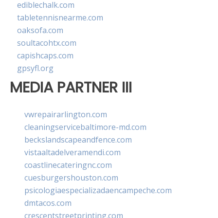
ediblechalk.com
tabletennisnearme.com
oaksofa.com
soultacohtx.com
capishcaps.com
gpsyfl.org
MEDIA PARTNER III
vwrepairarlington.com
cleaningservicebaltimore-md.com
beckslandscapeandfence.com
vistaaltadelveramendi.com
coastlinecateringnc.com
cuesburgershouston.com
psicologiaespecializadaencampeche.com
dmtacos.com
crescentstreetprinting.com