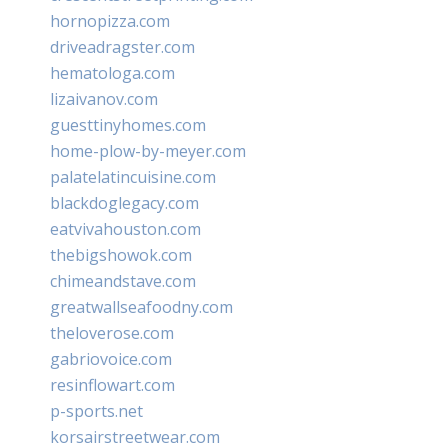
hornopizza.com
driveadragster.com
hematologa.com
lizaivanov.com
guesttinyhomes.com
home-plow-by-meyer.com
palatelatincuisine.com
blackdoglegacy.com
eatvivahouston.com
thebigshowok.com
chimeandstave.com
greatwallseafoodny.com
theloverose.com
gabriovoice.com
resinflowart.com
p-sports.net
korsairstreetwear.com