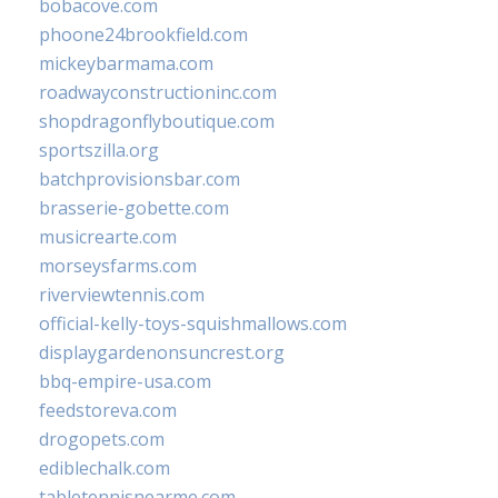
bobacove.com
phoone24brookfield.com
mickeybarmama.com
roadwayconstructioninc.com
shopdragonflyboutique.com
sportszilla.org
batchprovisionsbar.com
brasserie-gobette.com
musicrearte.com
morseysfarms.com
riverviewtennis.com
official-kelly-toys-squishmallows.com
displaygardenonsuncrest.org
bbq-empire-usa.com
feedstoreva.com
drogopets.com
ediblechalk.com
tabletennisnearme.com