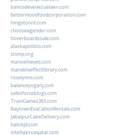
bancodevenezuelaen.com
bettermoodfoodcorporation.com
hingstonnt.com
chooseagender.com
hoverboardssale.com
alaskapolitics.com
stsmp.org
manoelneves.com
mandelaeffectlibrary.com
roselynns.com
balanceyoganj.com
salesforceblogs.com
TrainGames365.com
BaytownEvaCationRentals.com
JabalpurCakeDelivery.com
halobjd.com
intelligenceqatar.com