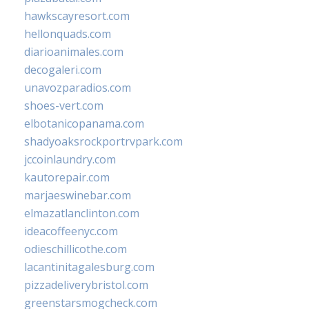
hawkscayresort.com
hellonquads.com
diarioanimales.com
decogaleri.com
unavozparadios.com
shoes-vert.com
elbotanicopanama.com
shadyoaksrockportrvpark.com
jccoinlaundry.com
kautorepair.com
marjaeswinebar.com
elmazatlanclinton.com
ideacoffeenyc.com
odieschillicothe.com
lacantinitagalesburg.com
pizzadeliverybristol.com
greenstarsmogcheck.com