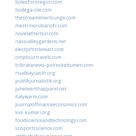
bolesfororegon.com
bodega-ole.com
thestreamlinerlounge.com
mestrinorubanofc.com
novelatherton.com
nassvalleygardens.net
electjohnstewart.com
omptourtravels.com
tribratanews-polreskebumen.com
rsudbayuasih.org
publikjurnalistik.org
juneteenthapparel.net
italywarm.com
journaloffinanceeconomics.com
kvk-kumari.org
foodscienceandtechnology.com
scisportsscience.com
addisababacuisineaz.com