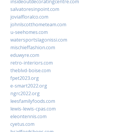
insideoutdecoratingcentre.com
salvatoresinpoint.com
jovialfloralco.com
johnlscotthometeam.com
u-seehomes.com
watersportslagonissi.com
mischieffashion.com
eduwyre.com
retro-interiors.com
theblvd-boise.com
fpet2023.org
e-smart2022.org
ngrc2022.org
leesfamilyfoods.com
lewis-lewis-cpas.com
eleontennis.com
cyetus.com
bradfordshops.com