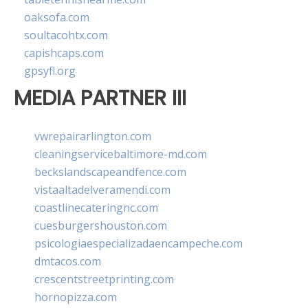
oaksofa.com
soultacohtx.com
capishcaps.com
gpsyfl.org
MEDIA PARTNER III
vwrepairarlington.com
cleaningservicebaltimore-md.com
beckslandscapeandfence.com
vistaaltadelveramendi.com
coastlinecateringnc.com
cuesburgershouston.com
psicologiaespecializadaencampeche.com
dmtacos.com
crescentstreetprinting.com
hornopizza.com