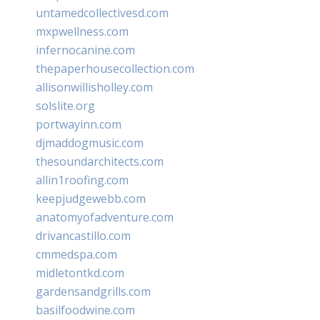
untamedcollectivesd.com
mxpwellness.com
infernocanine.com
thepaperhousecollection.com
allisonwillisholley.com
solslite.org
portwayinn.com
djmaddogmusic.com
thesoundarchitects.com
allin1roofing.com
keepjudgewebb.com
anatomyofadventure.com
drivancastillo.com
cmmedspa.com
midletontkd.com
gardensandgrills.com
basilfoodwine.com