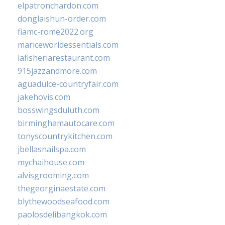
elpatronchardon.com
donglaishun-order.com
fiamc-rome2022.org
mariceworldessentials.com
lafisheriarestaurant.com
915jazzandmore.com
aguadulce-countryfair.com
jakehovis.com
bosswingsduluth.com
birminghamautocare.com
tonyscountrykitchen.com
jbellasnailspa.com
mychaihouse.com
alvisgrooming.com
thegeorginaestate.com
blythewoodseafood.com
paolosdelibangkok.com