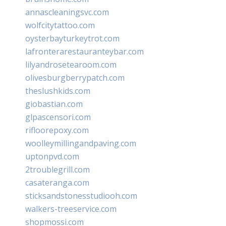
annascleaningsvc.com
wolfcitytattoo.com
oysterbayturkeytrot.com
lafronterarestauranteybar.com
lilyandrosetearoom.com
olivesburgberrypatch.com
theslushkids.com
giobastian.com
glpascensori.com
rifloorepoxy.com
woolleymillingandpaving.com
uptonpvd.com
2troublegrill.com
casateranga.com
sticksandstonesstudiooh.com
walkers-treeservice.com
shopmossi.com