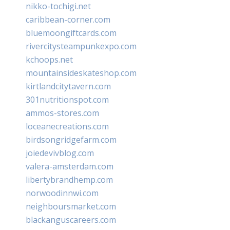
nikko-tochigi.net
caribbean-corner.com
bluemoongiftcards.com
rivercitysteampunkexpo.com
kchoops.net
mountainsideskateshop.com
kirtlandcitytavern.com
301nutritionspot.com
ammos-stores.com
loceanecreations.com
birdsongridgefarm.com
joiedevivblog.com
valera-amsterdam.com
libertybrandhemp.com
norwoodinnwi.com
neighboursmarket.com
blackanguscareers.com