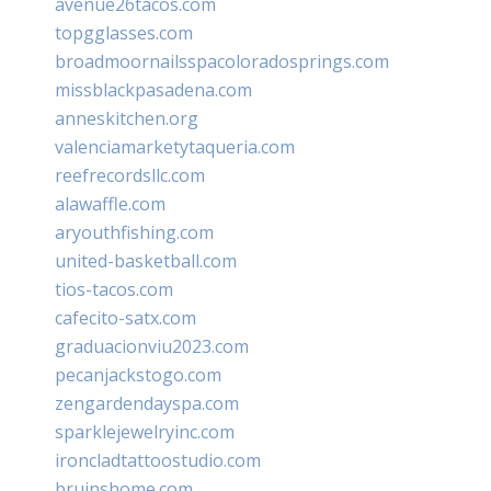
avenue26tacos.com
topgglasses.com
broadmoornailsspacoloradosprings.com
missblackpasadena.com
anneskitchen.org
valenciamarketytaqueria.com
reefrecordsllc.com
alawaffle.com
aryouthfishing.com
united-basketball.com
tios-tacos.com
cafecito-satx.com
graduacionviu2023.com
pecanjackstogo.com
zengardendayspa.com
sparklejewelryinc.com
ironcladtattoostudio.com
bruinshome.com