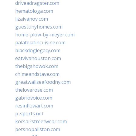
driveadragster.com
hematologa.com
lizaivanov.com
guesttinyhomes.com
home-plow-by-meyer.com
palatelatincuisine.com
blackdoglegacy.com
eatvivahouston.com
thebigshowok.com
chimeandstave.com
greatwallseafoodny.com
theloverose.com
gabriovoice.com
resinflowart.com
p-sports.net
korsairstreetwear.com
petshopallston.com