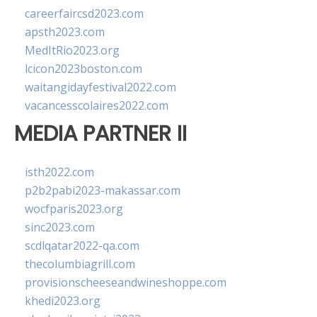
careerfaircsd2023.com
apsth2023.com
MedItRio2023.org
lcicon2023boston.com
waitangidayfestival2022.com
vacancesscolaires2022.com
MEDIA PARTNER II
isth2022.com
p2b2pabi2023-makassar.com
wocfparis2023.org
sinc2023.com
scdlqatar2022-qa.com
thecolumbiagrill.com
provisionscheeseandwineshoppe.com
khedi2023.org