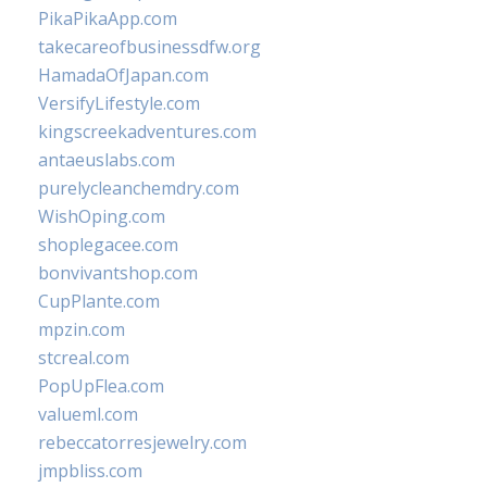
PikaPikaApp.com
takecareofbusinessdfw.org
HamadaOfJapan.com
VersifyLifestyle.com
kingscreekadventures.com
antaeuslabs.com
purelycleanchemdry.com
WishOping.com
shoplegacee.com
bonvivantshop.com
CupPlante.com
mpzin.com
stcreal.com
PopUpFlea.com
valueml.com
rebeccatorresjewelry.com
jmpbliss.com