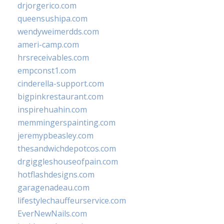
drjorgerico.com
queensushipa.com
wendyweimerdds.com
ameri-camp.com
hrsreceivables.com
empconst1.com
cinderella-support.com
bigpinkrestaurant.com
inspirehuahin.com
memmingerspainting.com
jeremypbeasley.com
thesandwichdepotcos.com
drgiggleshouseofpain.com
hotflashdesigns.com
garagenadeau.com
lifestylechauffeurservice.com
EverNewNails.com