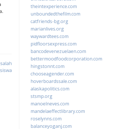
a
theintexperience.com
a.
unboundedthefilm.com
catfriends-bg.org
marianlives.org
waywardtees.com
pidfloorsexpress.com
bancodevenezuelaen.com
bettermoodfoodcorporation.com
salah
hingstonnt.com
siswa
chooseagender.com
hoverboardssale.com
alaskapolitics.com
stsmp.org
manoelneves.com
mandelaeffectlibrary.com
roselynns.com
balanceyoganj.com