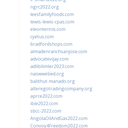
ngrc2022.org
leesfamilyfoods.com
lewis-lewis-cpas.com
eleontennis.com
cyetus.com
bradfordshops.com
almadenranchsanjose.com
advocatevijay.com
adlibilimler2023.com
naswwebed.org
balithut-manado.org
alteregotradingcompany.org
aprce2022.com
ibie2022.com
sbcc-2022.com
AngolaOilAndGas2022.com
Convoy4Freedom2022.com