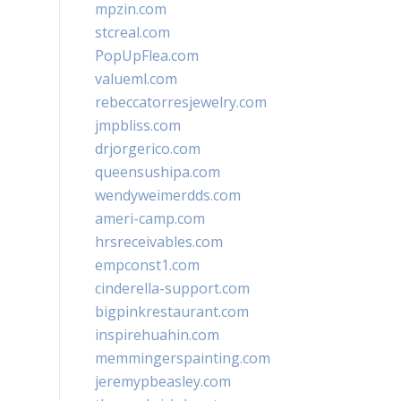
mpzin.com
stcreal.com
PopUpFlea.com
valueml.com
rebeccatorresjewelry.com
jmpbliss.com
drjorgerico.com
queensushipa.com
wendyweimerdds.com
ameri-camp.com
hrsreceivables.com
empconst1.com
cinderella-support.com
bigpinkrestaurant.com
inspirehuahin.com
memmingerspainting.com
jeremypbeasley.com