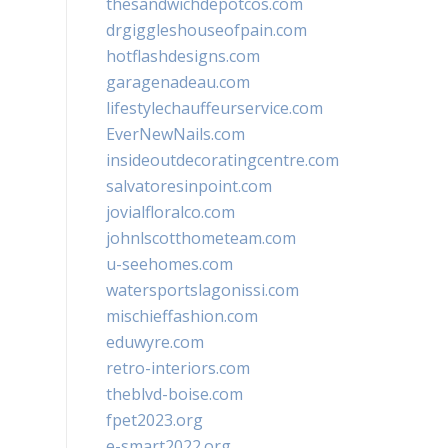
thesandwichdepotcos.com
drgiggleshouseofpain.com
hotflashdesigns.com
garagenadeau.com
lifestylechauffeurservice.com
EverNewNails.com
insideoutdecoratingcentre.com
salvatoresinpoint.com
jovialfloralco.com
johnlscotthometeam.com
u-seehomes.com
watersportslagonissi.com
mischieffashion.com
eduwyre.com
retro-interiors.com
theblvd-boise.com
fpet2023.org
e-smart2022.org