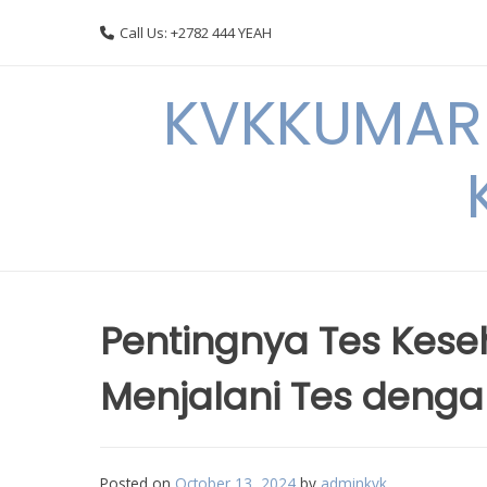
Skip
Call Us: +2782 444 YEAH
to
content
KVKKUMARI 
Pentingnya Tes Kese
Menjalani Tes denga
Posted on
October 13, 2024
by
adminkvk