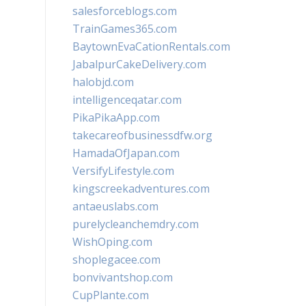
salesforceblogs.com
TrainGames365.com
BaytownEvaCationRentals.com
JabalpurCakeDelivery.com
halobjd.com
intelligenceqatar.com
PikaPikaApp.com
takecareofbusinessdfw.org
HamadaOfJapan.com
VersifyLifestyle.com
kingscreekadventures.com
antaeuslabs.com
purelycleanchemdry.com
WishOping.com
shoplegacee.com
bonvivantshop.com
CupPlante.com