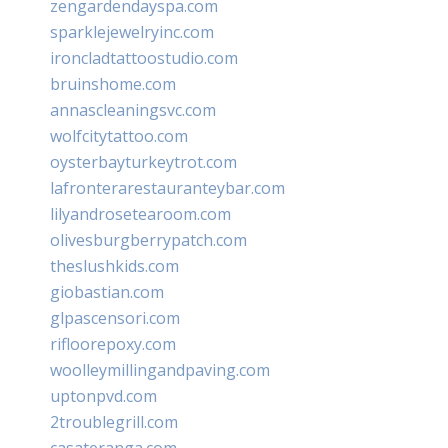
zengardendayspa.com
sparklejewelryinc.com
ironcladtattoostudio.com
bruinshome.com
annascleaningsvc.com
wolfcitytattoo.com
oysterbayturkeytrot.com
lafronterarestauranteybar.com
lilyandrosetearoom.com
olivesburgberrypatch.com
theslushkids.com
giobastian.com
glpascensori.com
rifloorepoxy.com
woolleymillingandpaving.com
uptonpvd.com
2troublegrill.com
casateranga.com