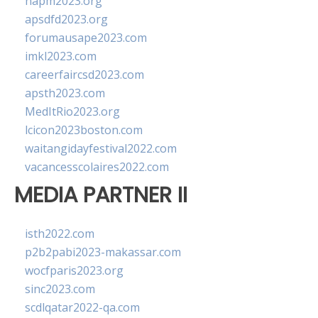
napm2023.org
apsdfd2023.org
forumausape2023.com
imkl2023.com
careerfaircsd2023.com
apsth2023.com
MedItRio2023.org
lcicon2023boston.com
waitangidayfestival2022.com
vacancesscolaires2022.com
MEDIA PARTNER II
isth2022.com
p2b2pabi2023-makassar.com
wocfparis2023.org
sinc2023.com
scdlqatar2022-qa.com