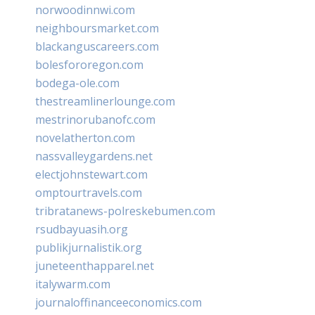
norwoodinnwi.com
neighboursmarket.com
blackanguscareers.com
bolesfororegon.com
bodega-ole.com
thestreamlinerlounge.com
mestrinorubanofc.com
novelatherton.com
nassvalleygardens.net
electjohnstewart.com
omptourtravels.com
tribratanews-polreskebumen.com
rsudbayuasih.org
publikjurnalistik.org
juneteenthapparel.net
italywarm.com
journaloffinanceeconomics.com