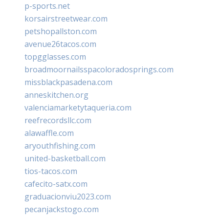
p-sports.net
korsairstreetwear.com
petshopallston.com
avenue26tacos.com
topgglasses.com
broadmoornailsspacoloradosprings.com
missblackpasadena.com
anneskitchen.org
valenciamarketytaqueria.com
reefrecordsllc.com
alawaffle.com
aryouthfishing.com
united-basketball.com
tios-tacos.com
cafecito-satx.com
graduacionviu2023.com
pecanjackstogo.com