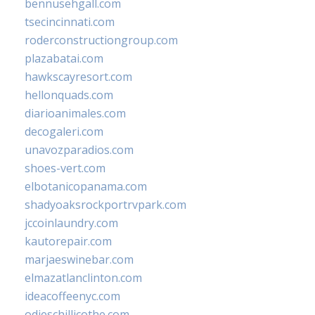
bennusehgall.com
tsecincinnati.com
roderconstructiongroup.com
plazabatai.com
hawkscayresort.com
hellonquads.com
diarioanimales.com
decogaleri.com
unavozparadios.com
shoes-vert.com
elbotanicopanama.com
shadyoaksrockportrvpark.com
jccoinlaundry.com
kautorepair.com
marjaeswinebar.com
elmazatlanclinton.com
ideacoffeenyc.com
odieschillicothe.com