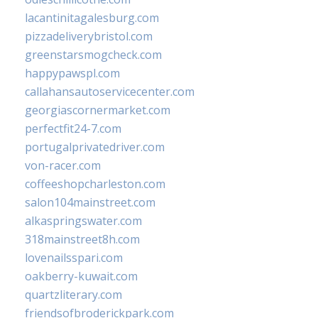
lacantinitagalesburg.com
pizzadeliverybristol.com
greenstarsmogcheck.com
happypawspl.com
callahansautoservicecenter.com
georgiascornermarket.com
perfectfit24-7.com
portugalprivatedriver.com
von-racer.com
coffeeshopcharleston.com
salon104mainstreet.com
alkaspringswater.com
318mainstreet8h.com
lovenailsspari.com
oakberry-kuwait.com
quartzliterary.com
friendsofbroderickpark.com