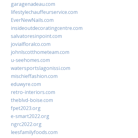
garagenadeau.com
lifestylechauffeurservice.com
EverNewNails.com
insideoutdecoratingcentre.com
salvatoresinpoint.com
jovialfloralco.com
johnlscotthometeam.com
u-seehomes.com
watersportslagonissi.com
mischieffashion.com
eduwyre.com
retro-interiors.com
theblvd-boise.com
fpet2023.org
e-smart2022.org
ngrc2022.org
leesfamilyfoods.com