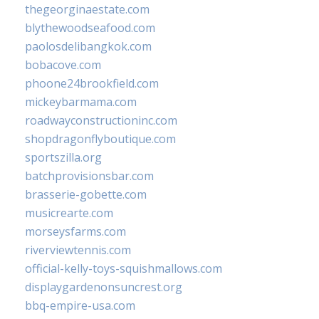
thegeorginaestate.com
blythewoodseafood.com
paolosdelibangkok.com
bobacove.com
phoone24brookfield.com
mickeybarmama.com
roadwayconstructioninc.com
shopdragonflyboutique.com
sportszilla.org
batchprovisionsbar.com
brasserie-gobette.com
musicrearte.com
morseysfarms.com
riverviewtennis.com
official-kelly-toys-squishmallows.com
displaygardenonsuncrest.org
bbq-empire-usa.com