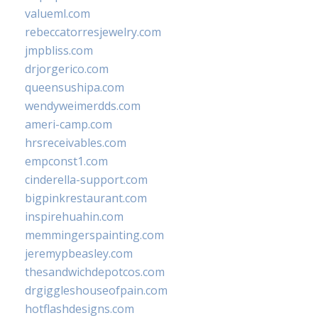
valueml.com
rebeccatorresjewelry.com
jmpbliss.com
drjorgerico.com
queensushipa.com
wendyweimerdds.com
ameri-camp.com
hrsreceivables.com
empconst1.com
cinderella-support.com
bigpinkrestaurant.com
inspirehuahin.com
memmingerspainting.com
jeremypbeasley.com
thesandwichdepotcos.com
drgiggleshouseofpain.com
hotflashdesigns.com