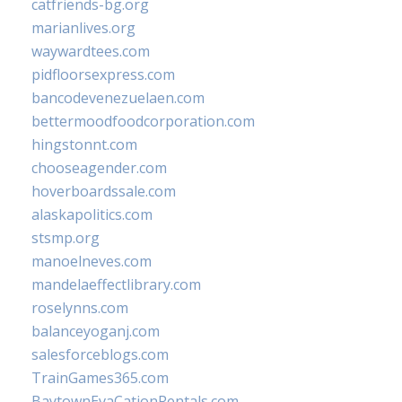
catfriends-bg.org
marianlives.org
waywardtees.com
pidfloorsexpress.com
bancodevenezuelaen.com
bettermoodfoodcorporation.com
hingstonnt.com
chooseagender.com
hoverboardssale.com
alaskapolitics.com
stsmp.org
manoelneves.com
mandelaeffectlibrary.com
roselynns.com
balanceyoganj.com
salesforceblogs.com
TrainGames365.com
BaytownEvaCationRentals.com