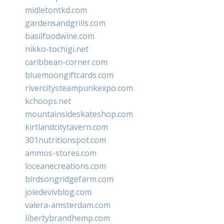
midletontkd.com
gardensandgrills.com
basilfoodwine.com
nikko-tochigi.net
caribbean-corner.com
bluemoongiftcards.com
rivercitysteampunkexpo.com
kchoops.net
mountainsideskateshop.com
kirtlandcitytavern.com
301nutritionspot.com
ammos-stores.com
loceanecreations.com
birdsongridgefarm.com
joiedevivblog.com
valera-amsterdam.com
libertybrandhemp.com