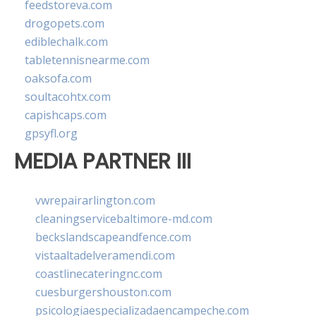
feedstoreva.com
drogopets.com
ediblechalk.com
tabletennisnearme.com
oaksofa.com
soultacohtx.com
capishcaps.com
gpsyfl.org
MEDIA PARTNER III
vwrepairarlington.com
cleaningservicebaltimore-md.com
beckslandscapeandfence.com
vistaaltadelveramendi.com
coastlinecateringnc.com
cuesburgershouston.com
psicologiaespecializadaencampeche.com