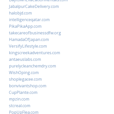
JabalpurCakeDelivery.com
halobjd.com
intelligenceqatar.com
PikaPikaApp.com
takecareofbusinessdfw.org
HamadaOfJapan.com
VersifyLifestyle.com
kingscreekadventures.com
antaeuslabs.com
purelycleanchemdry.com
WishOping.com
shoplegacee.com
bonvivantshop.com
CupPlante.com
mpzin.com
stcreal.com
PopUpFlea.com