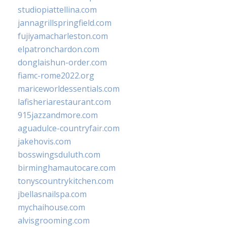
studiopiattellina.com
jannagrillspringfield.com
fujiyamacharleston.com
elpatronchardon.com
donglaishun-order.com
fiamc-rome2022.org
mariceworldessentials.com
lafisheriarestaurant.com
915jazzandmore.com
aguadulce-countryfair.com
jakehovis.com
bosswingsduluth.com
birminghamautocare.com
tonyscountrykitchen.com
jbellasnailspa.com
mychaihouse.com
alvisgrooming.com