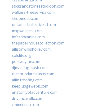
sticksandstonesstudiooh.com
walkers-treeservice.com
shopmossi.com
untamedcollectivesd.com
mxpwellness.com
infernocanine.com
thepaperhousecollection.com
allisonwillisholley.com
solslite.org
portwayinn.com
djmaddogmusic.com
thesoundarchitects.com
allin1roofing.com
keepjudgewebb.com
anatomyofadventure.com
drivancastillo.com
cmmedspa.com