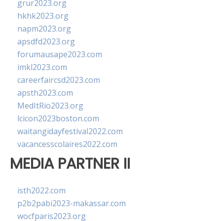
grur2023.org
hkhk2023.org
napm2023.org
apsdfd2023.org
forumausape2023.com
imkl2023.com
careerfaircsd2023.com
apsth2023.com
MedItRio2023.org
lcicon2023boston.com
waitangidayfestival2022.com
vacancesscolaires2022.com
MEDIA PARTNER II
isth2022.com
p2b2pabi2023-makassar.com
wocfparis2023.org