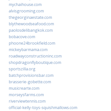
mychaihouse.com
alvisgrooming.com
thegeorginaestate.com
blythewoodseafood.com
paolosdelibangkok.com
bobacove.com
phoone24brookfield.com
mickeybarmama.com
roadwayconstructioninc.com
shopdragonflyboutique.com
sportszilla.org
batchprovisionsbar.com
brasserie-gobette.com
musicrearte.com
morseysfarms.com
riverviewtennis.com
official-kelly-toys-squishmallows.com