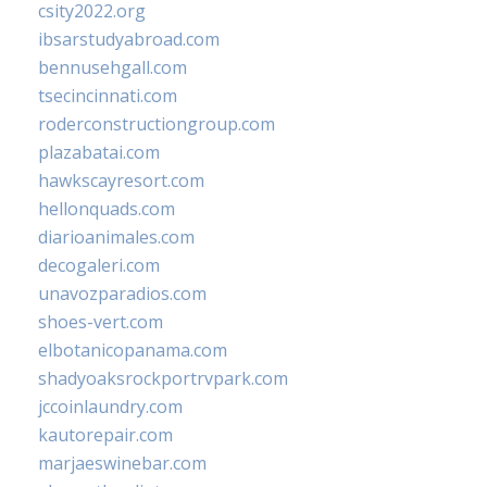
csity2022.org
ibsarstudyabroad.com
bennusehgall.com
tsecincinnati.com
roderconstructiongroup.com
plazabatai.com
hawkscayresort.com
hellonquads.com
diarioanimales.com
decogaleri.com
unavozparadios.com
shoes-vert.com
elbotanicopanama.com
shadyoaksrockportrvpark.com
jccoinlaundry.com
kautorepair.com
marjaeswinebar.com