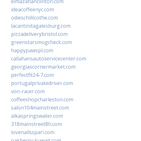
elmazatlanclinton.com
ideacoffeenyc.com
odieschillicothe.com
lacantinitagalesburg.com
pizzadeliverybristol.com
greenstarsmogcheck.com
happypawspl.com
callahansautoservicecenter.com
georgiascornermarket.com
perfectfit24-7.com
portugalprivatedriver.com
von-racer.com
coffeeshopcharleston.com
salon104mainstreet.com
alkaspringswater.com
318mainstreet8h.com
lovenailsspari.com
oakberry-kuwait.com