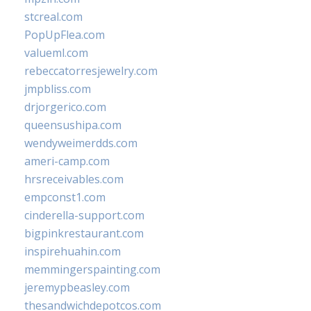
stcreal.com
PopUpFlea.com
valueml.com
rebeccatorresjewelry.com
jmpbliss.com
drjorgerico.com
queensushipa.com
wendyweimerdds.com
ameri-camp.com
hrsreceivables.com
empconst1.com
cinderella-support.com
bigpinkrestaurant.com
inspirehuahin.com
memmingerspainting.com
jeremypbeasley.com
thesandwichdepotcos.com