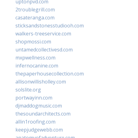
uptonpvd.com
2troublegrill.com
casateranga.com
sticksandstonesstudiooh.com
walkers-treeservice.com
shopmossi.com
untamedcollectivesd.com
mxpwellness.com
infernocanine.com
thepaperhousecollection.com
allisonwillisholley.com
solslite.org
portwayinn.com
djmaddogmusic.com
thesoundarchitects.com
allin1roofing.com
keepjudgewebb.com
anatomyofadventure.com