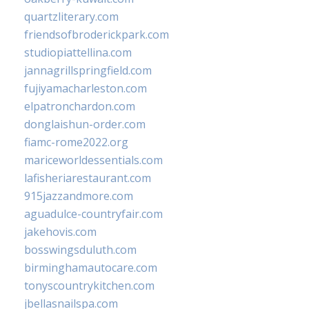
quartzliterary.com
friendsofbroderickpark.com
studiopiattellina.com
jannagrillspringfield.com
fujiyamacharleston.com
elpatronchardon.com
donglaishun-order.com
fiamc-rome2022.org
mariceworldessentials.com
lafisheriarestaurant.com
915jazzandmore.com
aguadulce-countryfair.com
jakehovis.com
bosswingsduluth.com
birminghamautocare.com
tonyscountrykitchen.com
jbellasnailspa.com