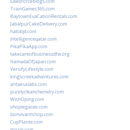
salesforceblogs.com
TrainGames365.com
BaytownEvaCationRentals.com
JabalpurCakeDelivery.com
halobjd.com
intelligenceqatar.com
PikaPikaApp.com
takecareofbusinessdfw.org
HamadaOfJapan.com
VersifyLifestyle.com
kingscreekadventures.com
antaeuslabs.com
purelycleanchemdry.com
WishOping.com
shoplegacee.com
bonvivantshop.com
CupPlante.com
mpzin.com