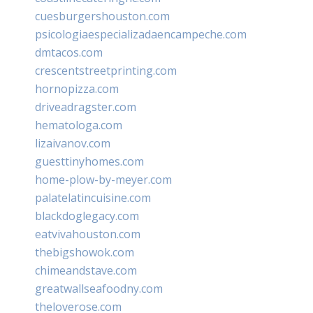
cuesburgershouston.com
psicologiaespecializadaencampeche.com
dmtacos.com
crescentstreetprinting.com
hornopizza.com
driveadragster.com
hematologa.com
lizaivanov.com
guesttinyhomes.com
home-plow-by-meyer.com
palatelatincuisine.com
blackdoglegacy.com
eatvivahouston.com
thebigshowok.com
chimeandstave.com
greatwallseafoodny.com
theloverose.com