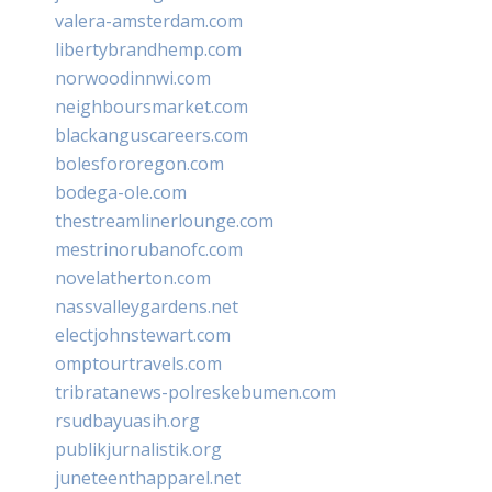
valera-amsterdam.com
libertybrandhemp.com
norwoodinnwi.com
neighboursmarket.com
blackanguscareers.com
bolesfororegon.com
bodega-ole.com
thestreamlinerlounge.com
mestrinorubanofc.com
novelatherton.com
nassvalleygardens.net
electjohnstewart.com
omptourtravels.com
tribratanews-polreskebumen.com
rsudbayuasih.org
publikjurnalistik.org
juneteenthapparel.net