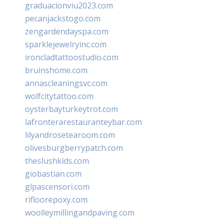
graduacionviu2023.com
pecanjackstogo.com
zengardendayspa.com
sparklejewelryinc.com
ironcladtattoostudio.com
bruinshome.com
annascleaningsvc.com
wolfcitytattoo.com
oysterbayturkeytrot.com
lafronterarestauranteybar.com
lilyandrosetearoom.com
olivesburgberrypatch.com
theslushkids.com
giobastian.com
glpascensori.com
rifloorepoxy.com
woolleymillingandpaving.com