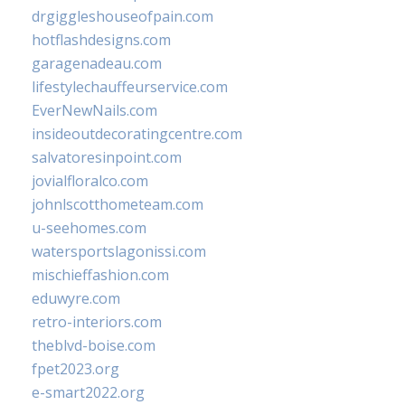
drgiggleshouseofpain.com
hotflashdesigns.com
garagenadeau.com
lifestylechauffeurservice.com
EverNewNails.com
insideoutdecoratingcentre.com
salvatoresinpoint.com
jovialfloralco.com
johnlscotthometeam.com
u-seehomes.com
watersportslagonissi.com
mischieffashion.com
eduwyre.com
retro-interiors.com
theblvd-boise.com
fpet2023.org
e-smart2022.org