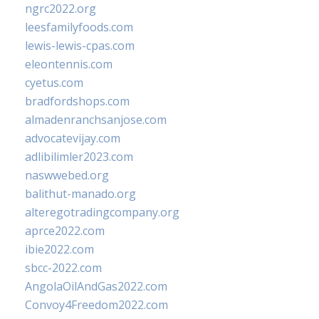
ngrc2022.org
leesfamilyfoods.com
lewis-lewis-cpas.com
eleontennis.com
cyetus.com
bradfordshops.com
almadenranchsanjose.com
advocatevijay.com
adlibilimler2023.com
naswwebed.org
balithut-manado.org
alteregotradingcompany.org
aprce2022.com
ibie2022.com
sbcc-2022.com
AngolaOilAndGas2022.com
Convoy4Freedom2022.com