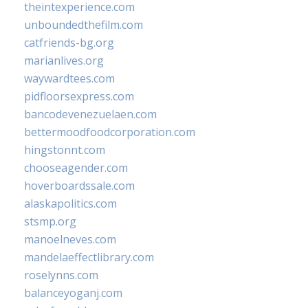
theintexperience.com
unboundedthefilm.com
catfriends-bg.org
marianlives.org
waywardtees.com
pidfloorsexpress.com
bancodevenezuelaen.com
bettermoodfoodcorporation.com
hingstonnt.com
chooseagender.com
hoverboardssale.com
alaskapolitics.com
stsmp.org
manoelneves.com
mandelaeffectlibrary.com
roselynns.com
balanceyoganj.com