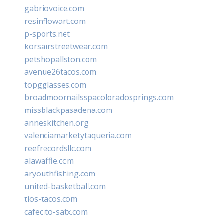
gabriovoice.com
resinflowart.com
p-sports.net
korsairstreetwear.com
petshopallston.com
avenue26tacos.com
topgglasses.com
broadmoornailsspacoloradosprings.com
missblackpasadena.com
anneskitchen.org
valenciamarketytaqueria.com
reefrecordsllc.com
alawaffle.com
aryouthfishing.com
united-basketball.com
tios-tacos.com
cafecito-satx.com