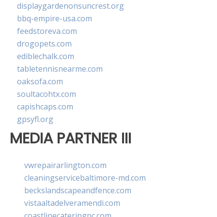
displaygardenonsuncrest.org
bbq-empire-usa.com
feedstoreva.com
drogopets.com
ediblechalk.com
tabletennisnearme.com
oaksofa.com
soultacohtx.com
capishcaps.com
gpsyfl.org
MEDIA PARTNER III
vwrepairarlington.com
cleaningservicebaltimore-md.com
beckslandscapeandfence.com
vistaaltadelveramendi.com
coastlinecateringnc.com