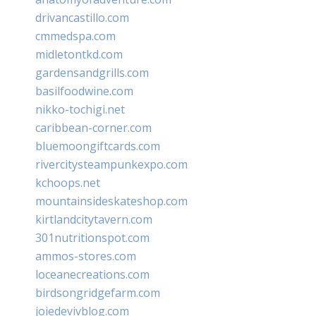
drivancastillo.com
cmmedspa.com
midletontkd.com
gardensandgrills.com
basilfoodwine.com
nikko-tochigi.net
caribbean-corner.com
bluemoongiftcards.com
rivercitysteampunkexpo.com
kchoops.net
mountainsideskateshop.com
kirtlandcitytavern.com
301nutritionspot.com
ammos-stores.com
loceanecreations.com
birdsongridgefarm.com
joiedevivblog.com