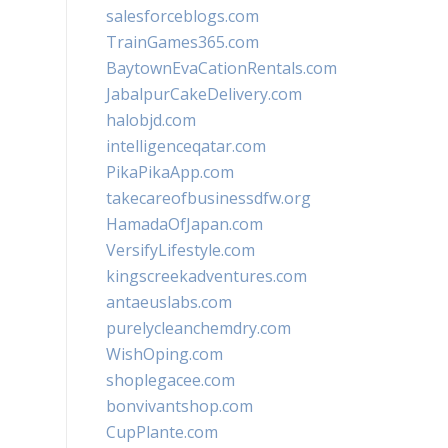
salesforceblogs.com
TrainGames365.com
BaytownEvaCationRentals.com
JabalpurCakeDelivery.com
halobjd.com
intelligenceqatar.com
PikaPikaApp.com
takecareofbusinessdfw.org
HamadaOfJapan.com
VersifyLifestyle.com
kingscreekadventures.com
antaeuslabs.com
purelycleanchemdry.com
WishOping.com
shoplegacee.com
bonvivantshop.com
CupPlante.com