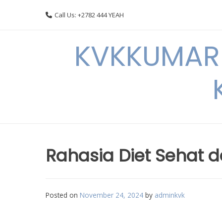
Skip
Call Us: +2782 444 YEAH
to
content
KVKKUMARI 
Rahasia Diet Sehat 
Posted on
November 24, 2024
by
adminkvk