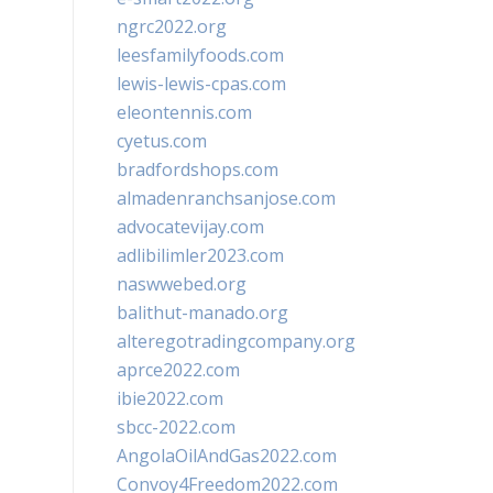
ngrc2022.org
leesfamilyfoods.com
lewis-lewis-cpas.com
eleontennis.com
cyetus.com
bradfordshops.com
almadenranchsanjose.com
advocatevijay.com
adlibilimler2023.com
naswwebed.org
balithut-manado.org
alteregotradingcompany.org
aprce2022.com
ibie2022.com
sbcc-2022.com
AngolaOilAndGas2022.com
Convoy4Freedom2022.com