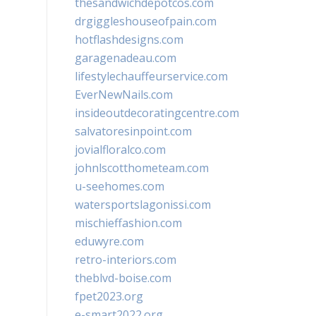
thesandwichdepotcos.com
drgiggleshouseofpain.com
hotflashdesigns.com
garagenadeau.com
lifestylechauffeurservice.com
EverNewNails.com
insideoutdecoratingcentre.com
salvatoresinpoint.com
jovialfloralco.com
johnlscotthometeam.com
u-seehomes.com
watersportslagonissi.com
mischieffashion.com
eduwyre.com
retro-interiors.com
theblvd-boise.com
fpet2023.org
e-smart2022.org