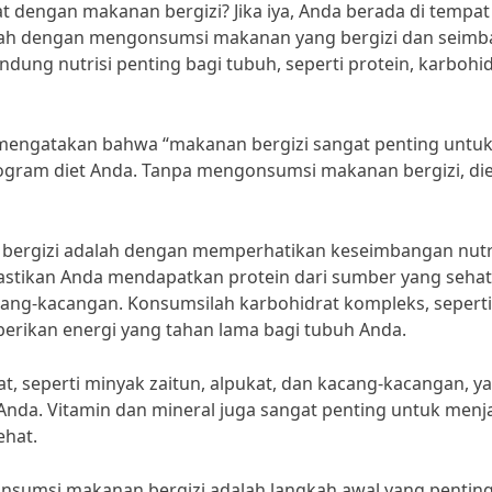
t dengan makanan bergizi? Jika iya, Anda berada di tempat
dalah dengan mengonsumsi makanan yang bergizi dan seimb
ng nutrisi penting bagi tubuh, seperti protein, karbohid
K, mengatakan bahwa “makanan bergizi sangat penting untu
ram diet Anda. Tanpa mengonsumsi makanan bergizi, die
n bergizi adalah dengan memperhatikan keseimbangan nutr
stikan Anda mendapatkan protein dari sumber yang sehat
kacang-kacangan. Konsumsilah karbohidrat kompleks, seperti
erikan energi yang tahan lama bagi tubuh Anda.
at, seperti minyak zaitun, alpukat, dan kacang-kacangan, y
da. Vitamin dan mineral juga sangat penting untuk menj
ehat.
gonsumsi makanan bergizi adalah langkah awal yang pentin