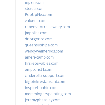
mpzin.com
stcreal.com
PopUpFlea.com
valueml.com
rebeccatorresjewelry.com
jmpbliss.com
drjorgerico.com
queensushipa.com
wendyweimerdds.com
ameri-camp.com
hrsreceivables.com
empconst1.com
cinderella-support.com
bigpinkrestaurant.com
inspirehuahin.com
memmingerspainting.com
jeremypbeasley.com