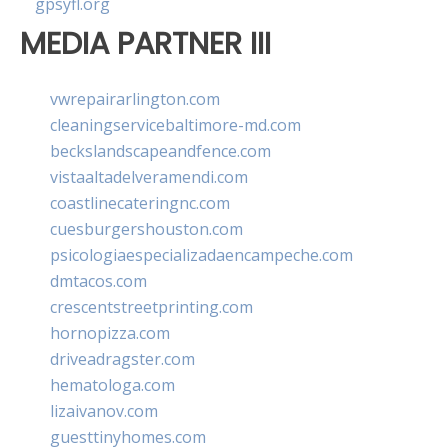
gpsyfl.org
MEDIA PARTNER III
vwrepairarlington.com
cleaningservicebaltimore-md.com
beckslandscapeandfence.com
vistaaltadelveramendi.com
coastlinecateringnc.com
cuesburgershouston.com
psicologiaespecializadaencampeche.com
dmtacos.com
crescentstreetprinting.com
hornopizza.com
driveadragster.com
hematologa.com
lizaivanov.com
guesttinyhomes.com