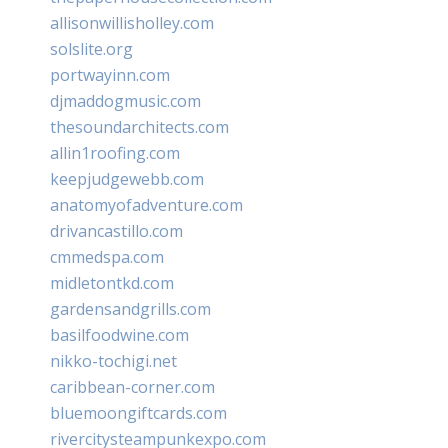
allisonwillisholley.com
solslite.org
portwayinn.com
djmaddogmusic.com
thesoundarchitects.com
allin1roofing.com
keepjudgewebb.com
anatomyofadventure.com
drivancastillo.com
cmmedspa.com
midletontkd.com
gardensandgrills.com
basilfoodwine.com
nikko-tochigi.net
caribbean-corner.com
bluemoongiftcards.com
rivercitysteampunkexpo.com