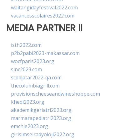
waitangidayfestival2022.com
vacancesscolaires2022.com
MEDIA PARTNER II
isth2022.com
p2b2pabi2023-makassar.com
wocfparis2023.org
sinc2023.com
scdlqatar2022-qa.com
thecolumbiagrill.com
provisionscheeseandwineshoppe.com
khedi2023.org
akademikgeriatri2023.org
marmarapediatri2023.org
emchie2023.org
girisimselradyoloji2022.org