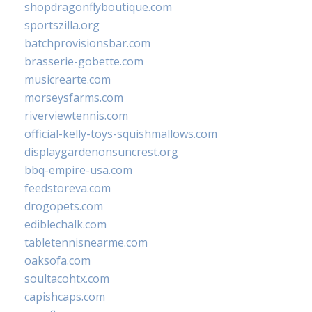
shopdragonflyboutique.com
sportszilla.org
batchprovisionsbar.com
brasserie-gobette.com
musicrearte.com
morseysfarms.com
riverviewtennis.com
official-kelly-toys-squishmallows.com
displaygardenonsuncrest.org
bbq-empire-usa.com
feedstoreva.com
drogopets.com
ediblechalk.com
tabletennisnearme.com
oaksofa.com
soultacohtx.com
capishcaps.com