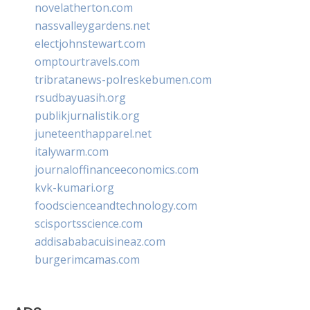
novelatherton.com
nassvalleygardens.net
electjohnstewart.com
omptourtravels.com
tribratanews-polreskebumen.com
rsudbayuasih.org
publikjurnalistik.org
juneteenthapparel.net
italywarm.com
journaloffinanceeconomics.com
kvk-kumari.org
foodscienceandtechnology.com
scisportsscience.com
addisababacuisineaz.com
burgerimcamas.com