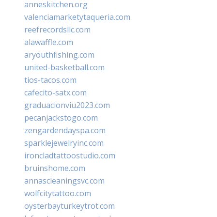
anneskitchen.org
valenciamarketytaqueria.com
reefrecordsllc.com
alawaffle.com
aryouthfishing.com
united-basketball.com
tios-tacos.com
cafecito-satx.com
graduacionviu2023.com
pecanjackstogo.com
zengardendayspa.com
sparklejewelryinc.com
ironcladtattoostudio.com
bruinshome.com
annascleaningsvc.com
wolfcitytattoo.com
oysterbayturkeytrot.com