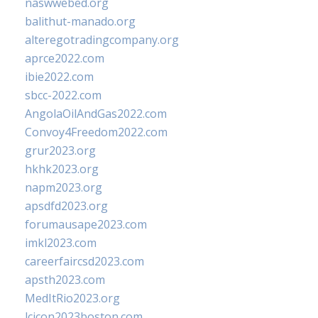
naswwebed.org
balithut-manado.org
alteregotradingcompany.org
aprce2022.com
ibie2022.com
sbcc-2022.com
AngolaOilAndGas2022.com
Convoy4Freedom2022.com
grur2023.org
hkhk2023.org
napm2023.org
apsdfd2023.org
forumausape2023.com
imkl2023.com
careerfaircsd2023.com
apsth2023.com
MedItRio2023.org
lcicon2023boston.com