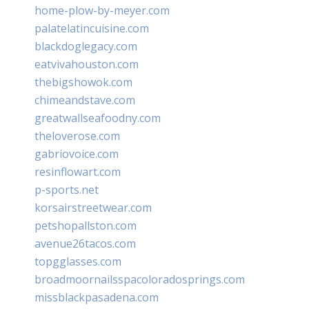
home-plow-by-meyer.com
palatelatincuisine.com
blackdoglegacy.com
eatvivahouston.com
thebigshowok.com
chimeandstave.com
greatwallseafoodny.com
theloverose.com
gabriovoice.com
resinflowart.com
p-sports.net
korsairstreetwear.com
petshopallston.com
avenue26tacos.com
topgglasses.com
broadmoornailsspacoloradosprings.com
missblackpasadena.com