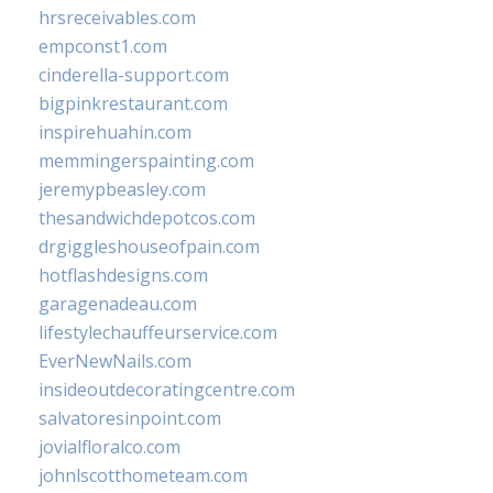
hrsreceivables.com
empconst1.com
cinderella-support.com
bigpinkrestaurant.com
inspirehuahin.com
memmingerspainting.com
jeremypbeasley.com
thesandwichdepotcos.com
drgiggleshouseofpain.com
hotflashdesigns.com
garagenadeau.com
lifestylechauffeurservice.com
EverNewNails.com
insideoutdecoratingcentre.com
salvatoresinpoint.com
jovialfloralco.com
johnlscotthometeam.com