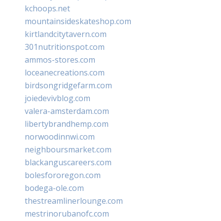
kchoops.net
mountainsideskateshop.com
kirtlandcitytavern.com
301nutritionspot.com
ammos-stores.com
loceanecreations.com
birdsongridgefarm.com
joiedevivblog.com
valera-amsterdam.com
libertybrandhemp.com
norwoodinnwi.com
neighboursmarket.com
blackanguscareers.com
bolesfororegon.com
bodega-ole.com
thestreamlinerlounge.com
mestrinorubanofc.com