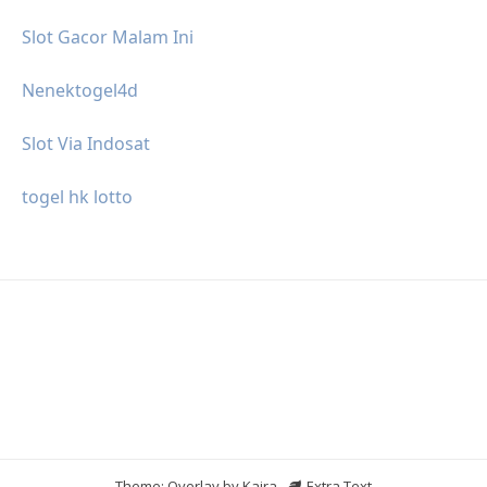
Slot Gacor Malam Ini
Nenektogel4d
Slot Via Indosat
togel hk lotto
Theme: Overlay by
Kaira
.
Extra Text