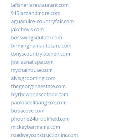
lafisheriarestaurant.com
915jazzandmore.com
aguadulce-countryfair.com
jakehovis.com
bosswingsduluth.com
birminghamautocare.com
tonyscountrykitchen.com
jbellasnailspa.com
mychaihouse.com
alvisgrooming.com
thegeorginaestate.com
blythewoodseafood.com
paolosdelibangkok.com
bobacove.com
phoone24brookfield.com
mickeybarmama.com
roadwayconstructioninc.com