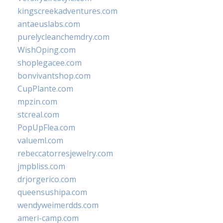
kingscreekadventures.com
antaeuslabs.com
purelycleanchemdry.com
WishOping.com
shoplegacee.com
bonvivantshop.com
CupPlante.com
mpzin.com
stcreal.com
PopUpFlea.com
valueml.com
rebeccatorresjewelry.com
jmpbliss.com
drjorgerico.com
queensushipa.com
wendyweimerdds.com
ameri-camp.com