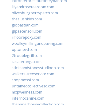
lafronterarestauranteybar.com
lilyandrosetearoom.com
olivesburgberrypatch.com
theslushkids.com
giobastian.com
glpascensori.com
rifloorepoxy.com
woolleymillingandpaving.com
uptonpvd.com
2troublegrill.com
casateranga.com
sticksandstonesstudiooh.com
walkers-treeservice.com
shopmossi.com
untamedcollectivesd.com
mxpwellness.com
infernocanine.com
thepaperhousecollection.com