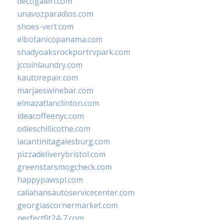
decogaleri.com
unavozparadios.com
shoes-vert.com
elbotanicopanama.com
shadyoaksrockportrvpark.com
jccoinlaundry.com
kautorepair.com
marjaeswinebar.com
elmazatlanclinton.com
ideacoffeenyc.com
odieschillicothe.com
lacantinitagalesburg.com
pizzadeliverybristol.com
greenstarsmogcheck.com
happypawspl.com
callahansautoservicecenter.com
georgiascornermarket.com
perfectfit24-7.com