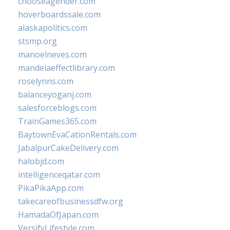
chooseagender.com
hoverboardssale.com
alaskapolitics.com
stsmp.org
manoelneves.com
mandelaeffectlibrary.com
roselynns.com
balanceyoganj.com
salesforceblogs.com
TrainGames365.com
BaytownEvaCationRentals.com
JabalpurCakeDelivery.com
halobjd.com
intelligenceqatar.com
PikaPikaApp.com
takecareofbusinessdfw.org
HamadaOfJapan.com
VersifyLifestyle.com