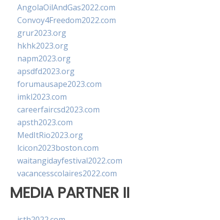
AngolaOilAndGas2022.com
Convoy4Freedom2022.com
grur2023.org
hkhk2023.org
napm2023.org
apsdfd2023.org
forumausape2023.com
imkl2023.com
careerfaircsd2023.com
apsth2023.com
MedItRio2023.org
lcicon2023boston.com
waitangidayfestival2022.com
vacancesscolaires2022.com
MEDIA PARTNER II
isth2022.com