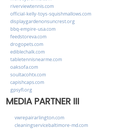
riverviewtennis.com
official-kelly-toys-squishmallows.com
displaygardenonsuncrest.org
bbq-empire-usa.com
feedstoreva.com
drogopets.com
ediblechalk.com
tabletennisnearme.com
oaksofa.com
soultacohtx.com
capishcaps.com
gpsyfl.org
MEDIA PARTNER III
vwrepairarlington.com
cleaningservicebaltimore-md.com