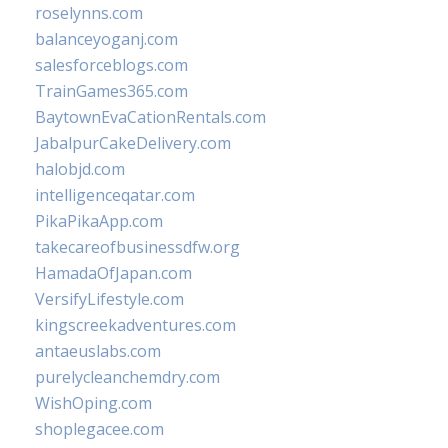
roselynns.com
balanceyoganj.com
salesforceblogs.com
TrainGames365.com
BaytownEvaCationRentals.com
JabalpurCakeDelivery.com
halobjd.com
intelligenceqatar.com
PikaPikaApp.com
takecareofbusinessdfw.org
HamadaOfJapan.com
VersifyLifestyle.com
kingscreekadventures.com
antaeuslabs.com
purelycleanchemdry.com
WishOping.com
shoplegacee.com