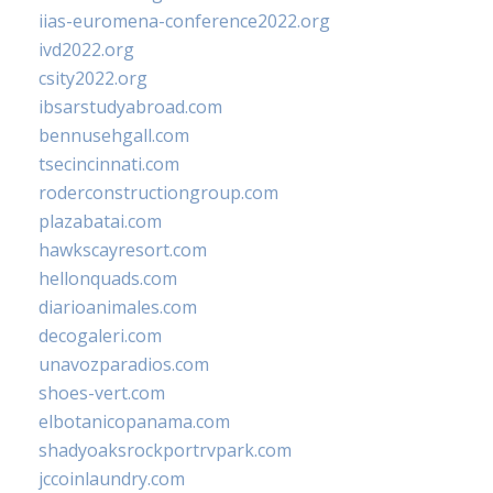
iias-euromena-conference2022.org
ivd2022.org
csity2022.org
ibsarstudyabroad.com
bennusehgall.com
tsecincinnati.com
roderconstructiongroup.com
plazabatai.com
hawkscayresort.com
hellonquads.com
diarioanimales.com
decogaleri.com
unavozparadios.com
shoes-vert.com
elbotanicopanama.com
shadyoaksrockportrvpark.com
jccoinlaundry.com