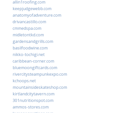
allin1roofing.com
keepjudgewebb.com
anatomyofadventure.com
drivancastillo.com
cmmedspa.com
midletontkd.com
gardensandgrills.com
basilfoodwine.com
nikko-tochigi.net
caribbean-corner.com
bluemoongiftcards.com
rivercitysteampunkexpo.com
kchoops.net
mountainsideskateshop.com
kirtlandcitytavern.com
301nutritionspot.com
ammos-stores.com