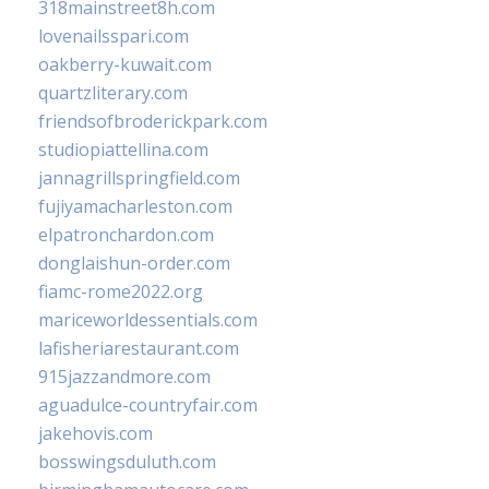
318mainstreet8h.com
lovenailsspari.com
oakberry-kuwait.com
quartzliterary.com
friendsofbroderickpark.com
studiopiattellina.com
jannagrillspringfield.com
fujiyamacharleston.com
elpatronchardon.com
donglaishun-order.com
fiamc-rome2022.org
mariceworldessentials.com
lafisheriarestaurant.com
915jazzandmore.com
aguadulce-countryfair.com
jakehovis.com
bosswingsduluth.com