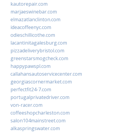
kautorepair.com
marjaeswinebar.com
elmazatlanclinton.com
ideacoffeenyc.com
odieschillicothe.com
lacantinitagalesburg.com
pizzadeliverybristol.com
greenstarsmogcheck.com
happypawspl.com
callahansautoservicecenter.com
georgiascornermarket.com
perfectfit24-7.com
portugalprivatedriver.com
von-racer.com
coffeeshopcharleston.com
salon104mainstreet.com
alkaspringswater.com