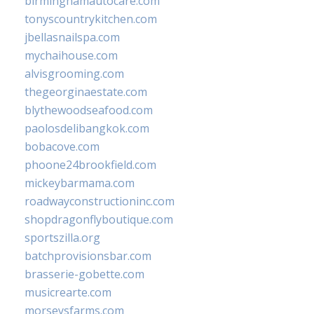
birminghamautocare.com
tonyscountrykitchen.com
jbellasnailspa.com
mychaihouse.com
alvisgrooming.com
thegeorginaestate.com
blythewoodseafood.com
paolosdelibangkok.com
bobacove.com
phoone24brookfield.com
mickeybarmama.com
roadwayconstructioninc.com
shopdragonflyboutique.com
sportszilla.org
batchprovisionsbar.com
brasserie-gobette.com
musicrearte.com
morseysfarms.com