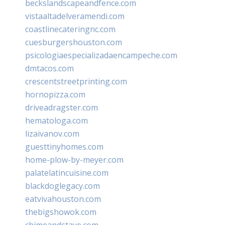
beckslandscapeandfence.com
vistaaltadelveramendi.com
coastlinecateringnc.com
cuesburgershouston.com
psicologiaespecializadaencampeche.com
dmtacos.com
crescentstreetprinting.com
hornopizza.com
driveadragster.com
hematologa.com
lizaivanov.com
guesttinyhomes.com
home-plow-by-meyer.com
palatelatincuisine.com
blackdoglegacy.com
eatvivahouston.com
thebigshowok.com
chimeandstave.com