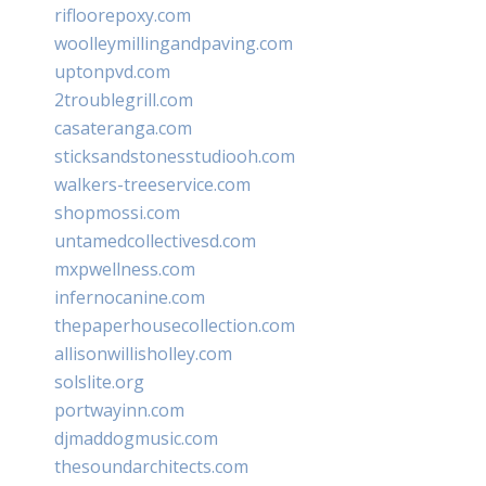
rifloorepoxy.com
woolleymillingandpaving.com
uptonpvd.com
2troublegrill.com
casateranga.com
sticksandstonesstudiooh.com
walkers-treeservice.com
shopmossi.com
untamedcollectivesd.com
mxpwellness.com
infernocanine.com
thepaperhousecollection.com
allisonwillisholley.com
solslite.org
portwayinn.com
djmaddogmusic.com
thesoundarchitects.com