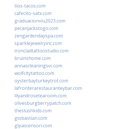
tios-tacos.com
cafecito-satx.com
graduacionviu2023.com
pecanjackstogo.com
zengardendayspa.com
sparklejewelryinc.com
ironcladtattoostudio.com
bruinshome.com
annascleaningsvc.com
wolfcitytattoo.com
oysterbayturkeytrot.com
lafronterarestauranteybar.com
lilyandrosetearoom.com
olivesburgberrypatch.com
theslushkids.com
giobastian.com
glpascensori.com