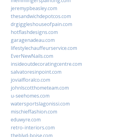
memmingerspainting.com
jeremypbeasley.com
thesandwichdepotcos.com
drgiggleshouseofpain.com
hotflashdesigns.com
garagenadeau.com
lifestylechauffeurservice.com
EverNewNails.com
insideoutdecoratingcentre.com
salvatoresinpoint.com
jovialfloralco.com
johnlscotthometeam.com
u-seehomes.com
watersportslagonissi.com
mischieffashion.com
eduwyre.com
retro-interiors.com
theblvd-boise.com