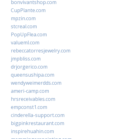
bonvivantshop.com
CupPlante.com
mpzin.com
stcreal.com
PopUpFlea.com
valueml.com
rebeccatorresjewelry.com
jmpbliss.com
drjorgerico.com
queensushipa.com
wendyweimerdds.com
ameri-camp.com
hrsreceivables.com
empconst1.com
cinderella-support.com
bigpinkrestaurant.com
inspirehuahin.com