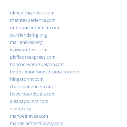
okhealthcareers.com
theintexperience.com
unboundedthefilm.com
catfriends-bg.org
marianlives.org
waywardtees.com
pidfloorsexpress.com
bancodevenezuelaen.com
bettermoodfoodcorporation.com
hingstonnt.com
chooseagender.com
hoverboardssale.com
alaskapolitics.com
stsmp.org
manoelneves.com
mandelaeffectlibrary.com