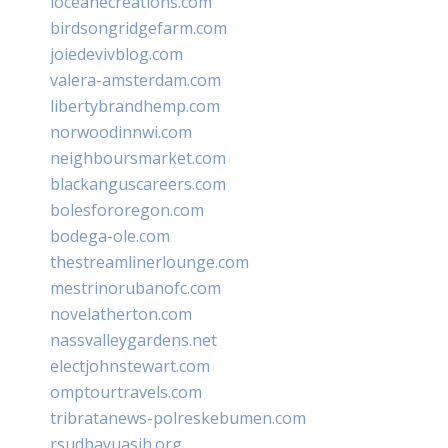
loceanecreations.com
birdsongridgefarm.com
joiedevivblog.com
valera-amsterdam.com
libertybrandhemp.com
norwoodinnwi.com
neighboursmarket.com
blackanguscareers.com
bolesfororegon.com
bodega-ole.com
thestreamlinerlounge.com
mestrinorubanofc.com
novelatherton.com
nassvalleygardens.net
electjohnstewart.com
omptourtravels.com
tribratanews-polreskebumen.com
rsudbayuasih.org