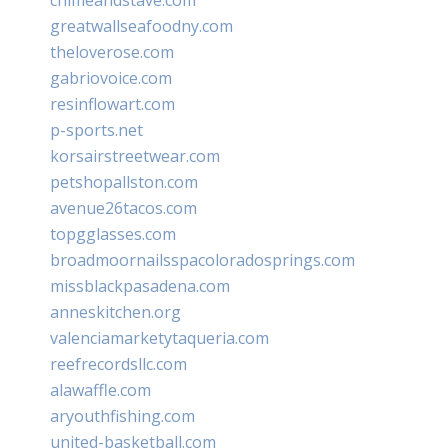
greatwallseafoodny.com
theloverose.com
gabriovoice.com
resinflowart.com
p-sports.net
korsairstreetwear.com
petshopallston.com
avenue26tacos.com
topgglasses.com
broadmoornailsspacoloradosprings.com
missblackpasadena.com
anneskitchen.org
valenciamarketytaqueria.com
reefrecordsllc.com
alawaffle.com
aryouthfishing.com
united-basketball.com