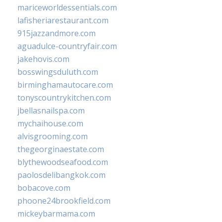
mariceworldessentials.com
lafisheriarestaurant.com
915jazzandmore.com
aguadulce-countryfair.com
jakehovis.com
bosswingsduluth.com
birminghamautocare.com
tonyscountrykitchen.com
jbellasnailspa.com
mychaihouse.com
alvisgrooming.com
thegeorginaestate.com
blythewoodseafood.com
paolosdelibangkok.com
bobacove.com
phoone24brookfield.com
mickeybarmama.com