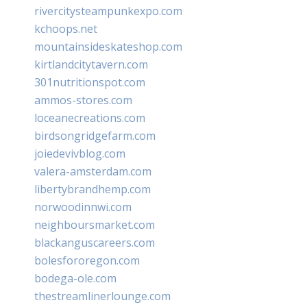
rivercitysteampunkexpo.com
kchoops.net
mountainsideskateshop.com
kirtlandcitytavern.com
301nutritionspot.com
ammos-stores.com
loceanecreations.com
birdsongridgefarm.com
joiedevivblog.com
valera-amsterdam.com
libertybrandhemp.com
norwoodinnwi.com
neighboursmarket.com
blackanguscareers.com
bolesfororegon.com
bodega-ole.com
thestreamlinerlounge.com