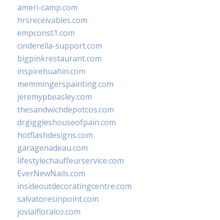
ameri-camp.com
hrsreceivables.com
empconst1.com
cinderella-support.com
bigpinkrestaurant.com
inspirehuahin.com
memmingerspainting.com
jeremypbeasley.com
thesandwichdepotcos.com
drgiggleshouseofpain.com
hotflashdesigns.com
garagenadeau.com
lifestylechauffeurservice.com
EverNewNails.com
insideoutdecoratingcentre.com
salvatoresinpoint.com
jovialfloralco.com