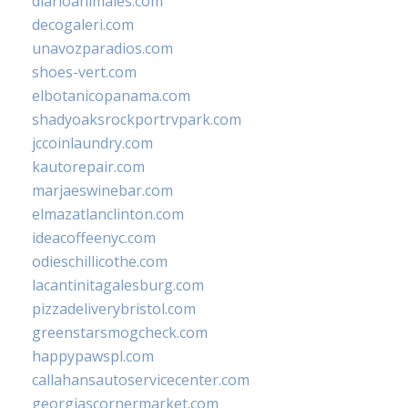
diarioanimales.com
decogaleri.com
unavozparadios.com
shoes-vert.com
elbotanicopanama.com
shadyoaksrockportrvpark.com
jccoinlaundry.com
kautorepair.com
marjaeswinebar.com
elmazatlanclinton.com
ideacoffeenyc.com
odieschillicothe.com
lacantinitagalesburg.com
pizzadeliverybristol.com
greenstarsmogcheck.com
happypawspl.com
callahansautoservicecenter.com
georgiascornermarket.com