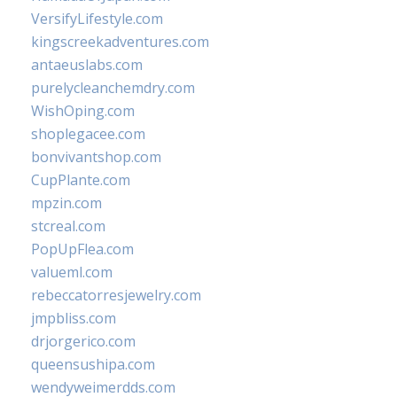
VersifyLifestyle.com
kingscreekadventures.com
antaeuslabs.com
purelycleanchemdry.com
WishOping.com
shoplegacee.com
bonvivantshop.com
CupPlante.com
mpzin.com
stcreal.com
PopUpFlea.com
valueml.com
rebeccatorresjewelry.com
jmpbliss.com
drjorgerico.com
queensushipa.com
wendyweimerdds.com