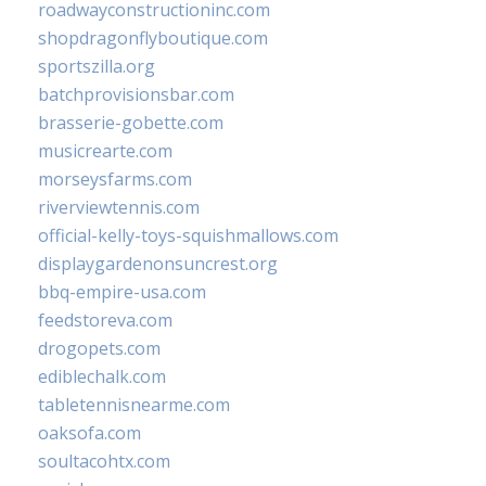
roadwayconstructioninc.com
shopdragonflyboutique.com
sportszilla.org
batchprovisionsbar.com
brasserie-gobette.com
musicrearte.com
morseysfarms.com
riverviewtennis.com
official-kelly-toys-squishmallows.com
displaygardenonsuncrest.org
bbq-empire-usa.com
feedstoreva.com
drogopets.com
ediblechalk.com
tabletennisnearme.com
oaksofa.com
soultacohtx.com