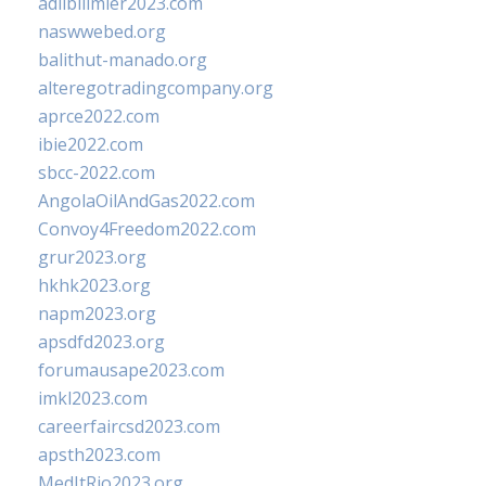
adlibilimler2023.com
naswwebed.org
balithut-manado.org
alteregotradingcompany.org
aprce2022.com
ibie2022.com
sbcc-2022.com
AngolaOilAndGas2022.com
Convoy4Freedom2022.com
grur2023.org
hkhk2023.org
napm2023.org
apsdfd2023.org
forumausape2023.com
imkl2023.com
careerfaircsd2023.com
apsth2023.com
MedItRio2023.org