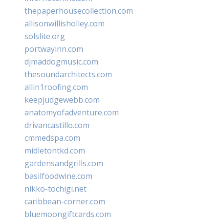
thepaperhousecollection.com
allisonwillisholley.com
solslite.org
portwayinn.com
djmaddogmusic.com
thesoundarchitects.com
allin1roofing.com
keepjudgewebb.com
anatomyofadventure.com
drivancastillo.com
cmmedspa.com
midletontkd.com
gardensandgrills.com
basilfoodwine.com
nikko-tochigi.net
caribbean-corner.com
bluemoongiftcards.com