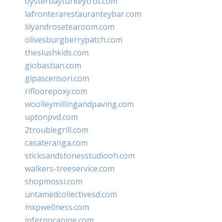
oysterbayturkeytrot.com
lafronterarestauranteybar.com
lilyandrosetearoom.com
olivesburgberrypatch.com
theslushkids.com
giobastian.com
glpascensori.com
rifloorepoxy.com
woolleymillingandpaving.com
uptonpvd.com
2troublegrill.com
casateranga.com
sticksandstonesstudiooh.com
walkers-treeservice.com
shopmossi.com
untamedcollectivesd.com
mxpwellness.com
infernocanine.com