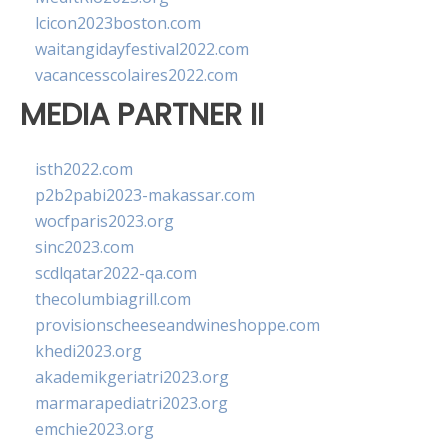
lcicon2023boston.com
waitangidayfestival2022.com
vacancesscolaires2022.com
MEDIA PARTNER II
isth2022.com
p2b2pabi2023-makassar.com
wocfparis2023.org
sinc2023.com
scdlqatar2022-qa.com
thecolumbiagrill.com
provisionscheeseandwineshoppe.com
khedi2023.org
akademikgeriatri2023.org
marmarapediatri2023.org
emchie2023.org