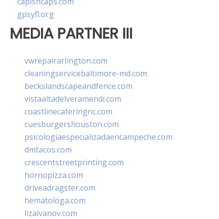
capishcaps.com
gpsyfl.org
MEDIA PARTNER III
vwrepairarlington.com
cleaningservicebaltimore-md.com
beckslandscapeandfence.com
vistaaltadelveramendi.com
coastlinecateringnc.com
cuesburgershouston.com
psicologiaespecializadaencampeche.com
dmtacos.com
crescentstreetprinting.com
hornopizza.com
driveadragster.com
hematologa.com
lizaivanov.com