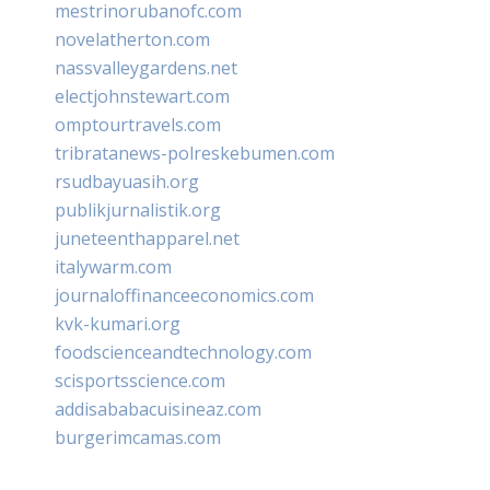
mestrinorubanofc.com
novelatherton.com
nassvalleygardens.net
electjohnstewart.com
omptourtravels.com
tribratanews-polreskebumen.com
rsudbayuasih.org
publikjurnalistik.org
juneteenthapparel.net
italywarm.com
journaloffinanceeconomics.com
kvk-kumari.org
foodscienceandtechnology.com
scisportsscience.com
addisababacuisineaz.com
burgerimcamas.com