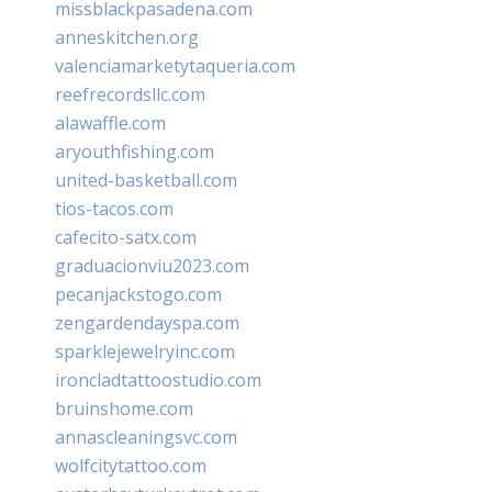
missblackpasadena.com
anneskitchen.org
valenciamarketytaqueria.com
reefrecordsllc.com
alawaffle.com
aryouthfishing.com
united-basketball.com
tios-tacos.com
cafecito-satx.com
graduacionviu2023.com
pecanjackstogo.com
zengardendayspa.com
sparklejewelryinc.com
ironcladtattoostudio.com
bruinshome.com
annascleaningsvc.com
wolfcitytattoo.com