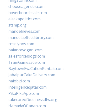
hingstonnt.com
chooseagender.com
hoverboardssale.com
alaskapolitics.com
stsmp.org
manoelneves.com
mandelaeffectlibrary.com
roselynns.com
balanceyoganj.com
salesforceblogs.com
TrainGames365.com
BaytownEvaCationRentals.com
JabalpurCakeDelivery.com
halobjd.com
intelligenceqatar.com
PikaPikaApp.com
takecareofbusinessdfw.org
HamadaOfJapan.com