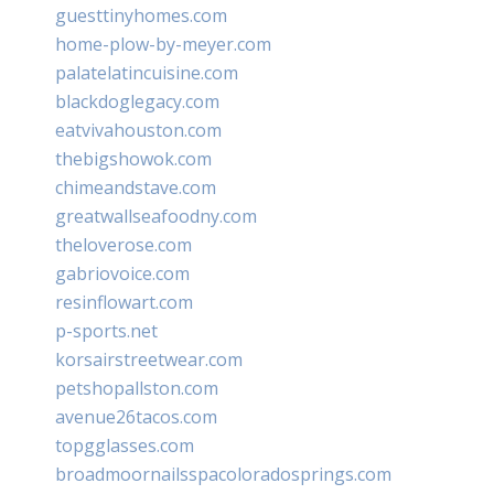
guesttinyhomes.com
home-plow-by-meyer.com
palatelatincuisine.com
blackdoglegacy.com
eatvivahouston.com
thebigshowok.com
chimeandstave.com
greatwallseafoodny.com
theloverose.com
gabriovoice.com
resinflowart.com
p-sports.net
korsairstreetwear.com
petshopallston.com
avenue26tacos.com
topgglasses.com
broadmoornailsspacoloradosprings.com