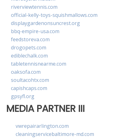
riverviewtennis.com
official-kelly-toys-squishmallows.com
displaygardenonsuncrest.org
bbq-empire-usa.com
feedstoreva.com
drogopets.com
ediblechalk.com
tabletennisnearme.com
oaksofa.com
soultacohtx.com
capishcaps.com
gpsyfl.org
MEDIA PARTNER III
vwrepairarlington.com
cleaningservicebaltimore-md.com