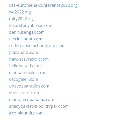
iias-euromena-conference2022.org
ivd2022.org
csity2022.org
ibsarstudyabroad.com
bennusehgall.com
tsecincinnati.com
roderconstructiongroup.com
plazabatai.com
hawkscayresort.com
hellonquads.com
diarioanimales.com
decogaleri.com
unavozparadios.com
shoes-vert.com
elbotanicopanama.com
shadyoaksrockportrvpark.com
jccoinlaundry.com