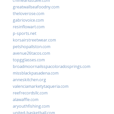
chimeandstave.com
greatwallseafoodny.com
theloverose.com
gabriovoice.com
resinflowart.com
p-sports.net
korsairstreetwear.com
petshopallston.com
avenue26tacos.com
topgglasses.com
broadmoornailsspacoloradosprings.com
missblackpasadena.com
anneskitchen.org
valenciamarketytaqueria.com
reefrecordsllc.com
alawaffle.com
aryouthfishing.com
united-basketball.com