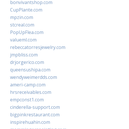
bonvivantshop.com
CupPlante.com
mpzin.com
stcreal.com
PopUpFlea.com
valueml.com
rebeccatorresjewelry.com
jmpbliss.com
drjorgerico.com
queensushipa.com
wendyweimerdds.com
ameri-camp.com
hrsreceivables.com
empconst1.com
cinderella-support.com
bigpinkrestaurant.com
inspirehuahin.com