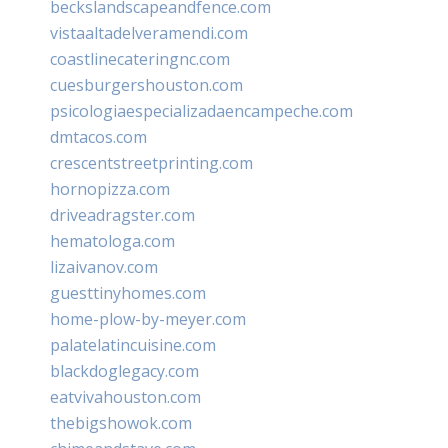
beckslandscapeandfence.com
vistaaltadelveramendi.com
coastlinecateringnc.com
cuesburgershouston.com
psicologiaespecializadaencampeche.com
dmtacos.com
crescentstreetprinting.com
hornopizza.com
driveadragster.com
hematologa.com
lizaivanov.com
guesttinyhomes.com
home-plow-by-meyer.com
palatelatincuisine.com
blackdoglegacy.com
eatvivahouston.com
thebigshowok.com