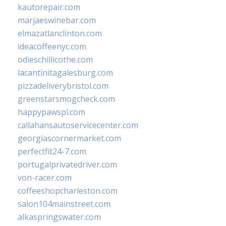
kautorepair.com
marjaeswinebar.com
elmazatlanclinton.com
ideacoffeenyc.com
odieschillicothe.com
lacantinitagalesburg.com
pizzadeliverybristol.com
greenstarsmogcheck.com
happypawspl.com
callahansautoservicecenter.com
georgiascornermarket.com
perfectfit24-7.com
portugalprivatedriver.com
von-racer.com
coffeeshopcharleston.com
salon104mainstreet.com
alkaspringswater.com