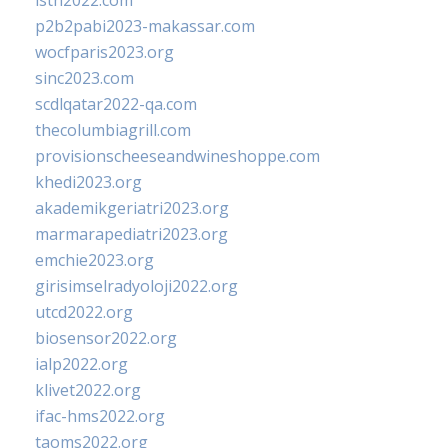
isth2022.com
p2b2pabi2023-makassar.com
wocfparis2023.org
sinc2023.com
scdlqatar2022-qa.com
thecolumbiagrill.com
provisionscheeseandwineshoppe.com
khedi2023.org
akademikgeriatri2023.org
marmarapediatri2023.org
emchie2023.org
girisimselradyoloji2022.org
utcd2022.org
biosensor2022.org
ialp2022.org
klivet2022.org
ifac-hms2022.org
taoms2022.org