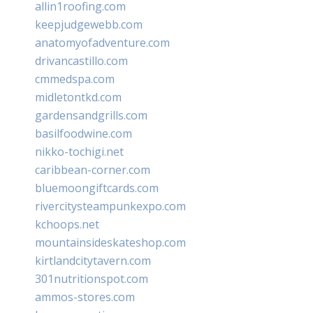
allin1roofing.com
keepjudgewebb.com
anatomyofadventure.com
drivancastillo.com
cmmedspa.com
midletontkd.com
gardensandgrills.com
basilfoodwine.com
nikko-tochigi.net
caribbean-corner.com
bluemoongiftcards.com
rivercitysteampunkexpo.com
kchoops.net
mountainsideskateshop.com
kirtlandcitytavern.com
301nutritionspot.com
ammos-stores.com