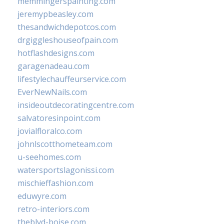
memmingerspainting.com
jeremypbeasley.com
thesandwichdepotcos.com
drgiggleshouseofpain.com
hotflashdesigns.com
garagenadeau.com
lifestylechauffeurservice.com
EverNewNails.com
insideoutdecoratingcentre.com
salvatoresinpoint.com
jovialfloralco.com
johnlscotthometeam.com
u-seehomes.com
watersportslagonissi.com
mischieffashion.com
eduwyre.com
retro-interiors.com
theblvd-boise.com