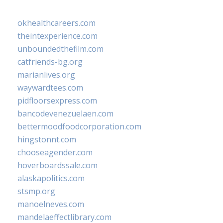
okhealthcareers.com
theintexperience.com
unboundedthefilm.com
catfriends-bg.org
marianlives.org
waywardtees.com
pidfloorsexpress.com
bancodevenezuelaen.com
bettermoodfoodcorporation.com
hingstonnt.com
chooseagender.com
hoverboardssale.com
alaskapolitics.com
stsmp.org
manoelneves.com
mandelaeffectlibrary.com