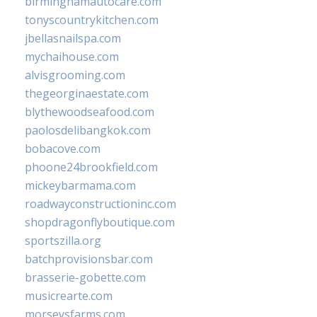
birminghamautocare.com
tonyscountrykitchen.com
jbellasnailspa.com
mychaihouse.com
alvisgrooming.com
thegeorginaestate.com
blythewoodseafood.com
paolosdelibangkok.com
bobacove.com
phoone24brookfield.com
mickeybarmama.com
roadwayconstructioninc.com
shopdragonflyboutique.com
sportszilla.org
batchprovisionsbar.com
brasserie-gobette.com
musicrearte.com
morseysfarms.com