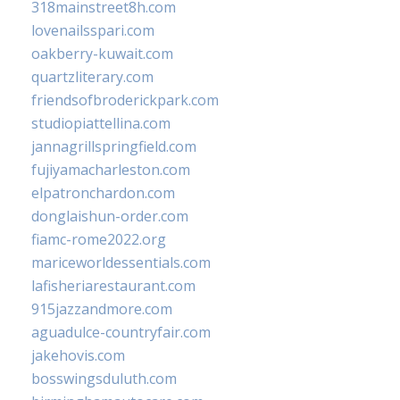
318mainstreet8h.com
lovenailsspari.com
oakberry-kuwait.com
quartzliterary.com
friendsofbroderickpark.com
studiopiattellina.com
jannagrillspringfield.com
fujiyamacharleston.com
elpatronchardon.com
donglaishun-order.com
fiamc-rome2022.org
mariceworldessentials.com
lafisheriarestaurant.com
915jazzandmore.com
aguadulce-countryfair.com
jakehovis.com
bosswingsduluth.com