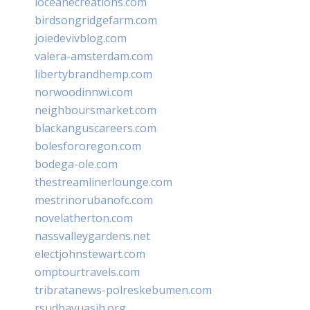
loceanecreations.com
birdsongridgefarm.com
joiedevivblog.com
valera-amsterdam.com
libertybrandhemp.com
norwoodinnwi.com
neighboursmarket.com
blackanguscareers.com
bolesfororegon.com
bodega-ole.com
thestreamlinerlounge.com
mestrinorubanofc.com
novelatherton.com
nassvalleygardens.net
electjohnstewart.com
omptourtravels.com
tribratanews-polreskebumen.com
rsudbayuasih.org