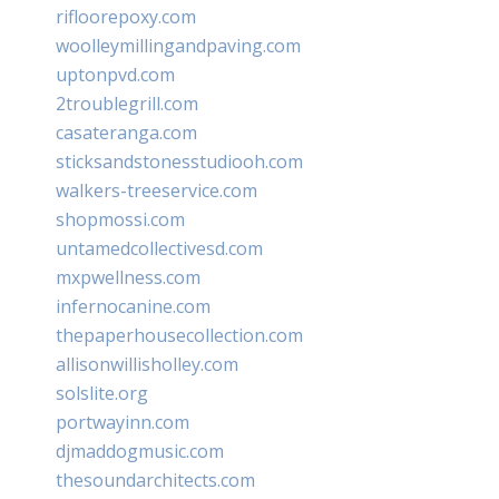
rifloorepoxy.com
woolleymillingandpaving.com
uptonpvd.com
2troublegrill.com
casateranga.com
sticksandstonesstudiooh.com
walkers-treeservice.com
shopmossi.com
untamedcollectivesd.com
mxpwellness.com
infernocanine.com
thepaperhousecollection.com
allisonwillisholley.com
solslite.org
portwayinn.com
djmaddogmusic.com
thesoundarchitects.com