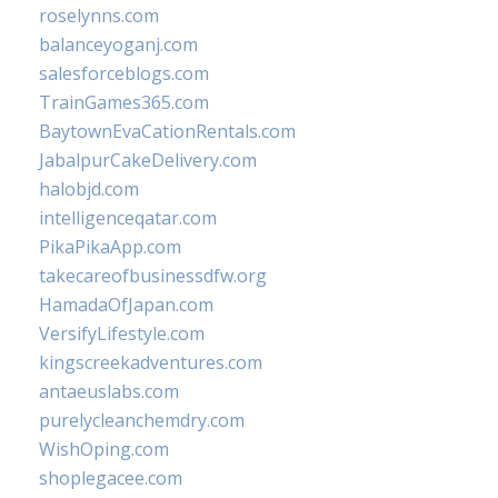
roselynns.com
balanceyoganj.com
salesforceblogs.com
TrainGames365.com
BaytownEvaCationRentals.com
JabalpurCakeDelivery.com
halobjd.com
intelligenceqatar.com
PikaPikaApp.com
takecareofbusinessdfw.org
HamadaOfJapan.com
VersifyLifestyle.com
kingscreekadventures.com
antaeuslabs.com
purelycleanchemdry.com
WishOping.com
shoplegacee.com