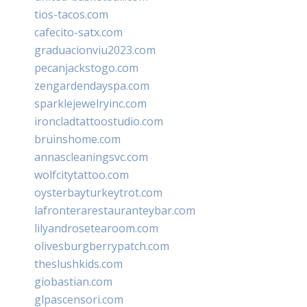
tios-tacos.com
cafecito-satx.com
graduacionviu2023.com
pecanjackstogo.com
zengardendayspa.com
sparklejewelryinc.com
ironcladtattoostudio.com
bruinshome.com
annascleaningsvc.com
wolfcitytattoo.com
oysterbayturkeytrot.com
lafronterarestauranteybar.com
lilyandrosetearoom.com
olivesburgberrypatch.com
theslushkids.com
giobastian.com
glpascensori.com