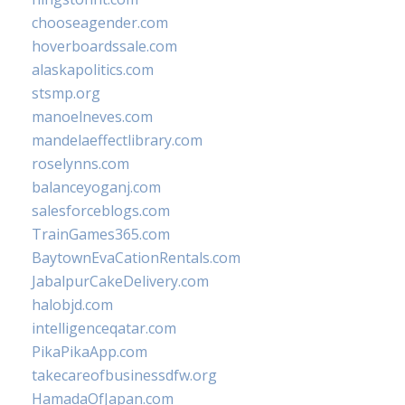
chooseagender.com
hoverboardssale.com
alaskapolitics.com
stsmp.org
manoelneves.com
mandelaeffectlibrary.com
roselynns.com
balanceyoganj.com
salesforceblogs.com
TrainGames365.com
BaytownEvaCationRentals.com
JabalpurCakeDelivery.com
halobjd.com
intelligenceqatar.com
PikaPikaApp.com
takecareofbusinessdfw.org
HamadaOfJapan.com