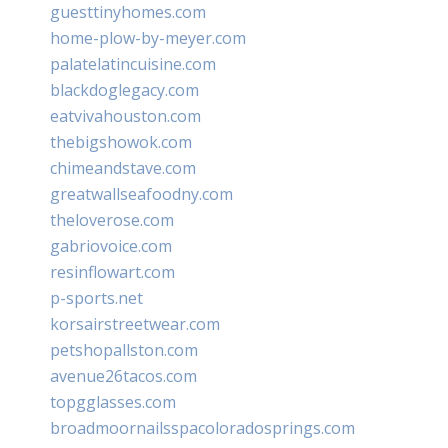
guesttinyhomes.com
home-plow-by-meyer.com
palatelatincuisine.com
blackdoglegacy.com
eatvivahouston.com
thebigshowok.com
chimeandstave.com
greatwallseafoodny.com
theloverose.com
gabriovoice.com
resinflowart.com
p-sports.net
korsairstreetwear.com
petshopallston.com
avenue26tacos.com
topgglasses.com
broadmoornailsspacoloradosprings.com