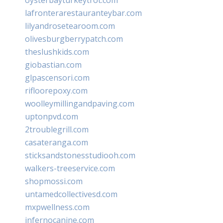
lafronterarestauranteybar.com
lilyandrosetearoom.com
olivesburgberrypatch.com
theslushkids.com
giobastian.com
glpascensori.com
rifloorepoxy.com
woolleymillingandpaving.com
uptonpvd.com
2troublegrill.com
casateranga.com
sticksandstonesstudiooh.com
walkers-treeservice.com
shopmossi.com
untamedcollectivesd.com
mxpwellness.com
infernocanine.com