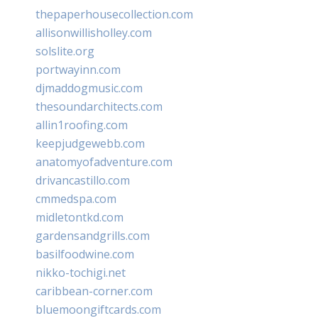
thepaperhousecollection.com
allisonwillisholley.com
solslite.org
portwayinn.com
djmaddogmusic.com
thesoundarchitects.com
allin1roofing.com
keepjudgewebb.com
anatomyofadventure.com
drivancastillo.com
cmmedspa.com
midletontkd.com
gardensandgrills.com
basilfoodwine.com
nikko-tochigi.net
caribbean-corner.com
bluemoongiftcards.com