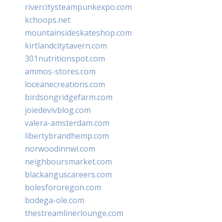
rivercitysteampunkexpo.com
kchoops.net
mountainsideskateshop.com
kirtlandcitytavern.com
301nutritionspot.com
ammos-stores.com
loceanecreations.com
birdsongridgefarm.com
joiedevivblog.com
valera-amsterdam.com
libertybrandhemp.com
norwoodinnwi.com
neighboursmarket.com
blackanguscareers.com
bolesfororegon.com
bodega-ole.com
thestreamlinerlounge.com