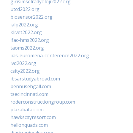
girisimselradyoloji2022.org
utcd2022.org
biosensor2022.org
ialp2022.org
klivet2022.org
ifac-hms2022.org
taoms2022.org
iias-euromena-conference2022.org
ivd2022.org
csity2022.org
ibsarstudyabroad.com
bennusehgall.com
tsecincinnati.com
roderconstructiongroup.com
plazabatai.com
hawkscayresort.com
hellonquads.com
diarioanimales.com