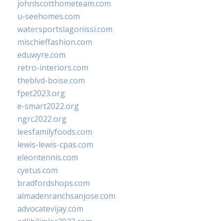
johnlscotthometeam.com
u-seehomes.com
watersportslagonissi.com
mischieffashion.com
eduwyre.com
retro-interiors.com
theblvd-boise.com
fpet2023.org
e-smart2022.org
ngrc2022.org
leesfamilyfoods.com
lewis-lewis-cpas.com
eleontennis.com
cyetus.com
bradfordshops.com
almadenranchsanjose.com
advocatevijay.com