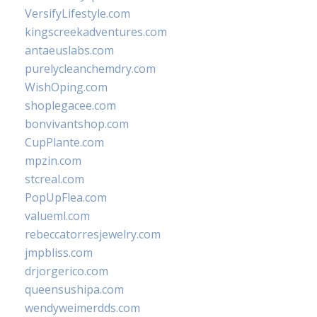
VersifyLifestyle.com
kingscreekadventures.com
antaeuslabs.com
purelycleanchemdry.com
WishOping.com
shoplegacee.com
bonvivantshop.com
CupPlante.com
mpzin.com
stcreal.com
PopUpFlea.com
valueml.com
rebeccatorresjewelry.com
jmpbliss.com
drjorgerico.com
queensushipa.com
wendyweimerdds.com