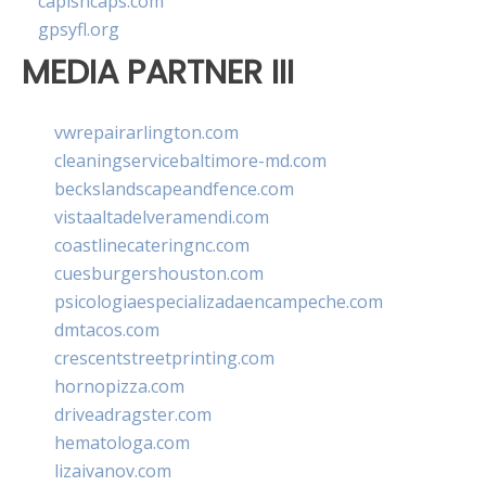
capishcaps.com
gpsyfl.org
MEDIA PARTNER III
vwrepairarlington.com
cleaningservicebaltimore-md.com
beckslandscapeandfence.com
vistaaltadelveramendi.com
coastlinecateringnc.com
cuesburgershouston.com
psicologiaespecializadaencampeche.com
dmtacos.com
crescentstreetprinting.com
hornopizza.com
driveadragster.com
hematologa.com
lizaivanov.com