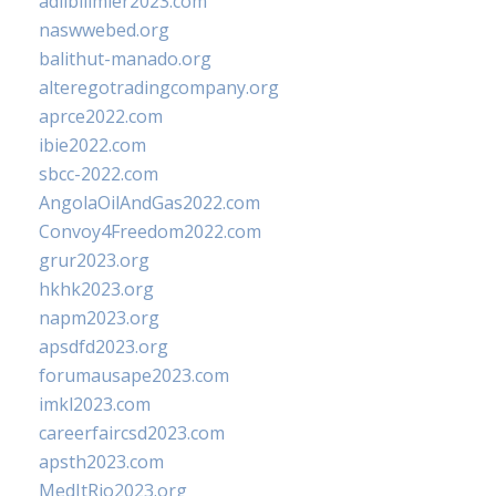
adlibilimler2023.com
naswwebed.org
balithut-manado.org
alteregotradingcompany.org
aprce2022.com
ibie2022.com
sbcc-2022.com
AngolaOilAndGas2022.com
Convoy4Freedom2022.com
grur2023.org
hkhk2023.org
napm2023.org
apsdfd2023.org
forumausape2023.com
imkl2023.com
careerfaircsd2023.com
apsth2023.com
MedItRio2023.org