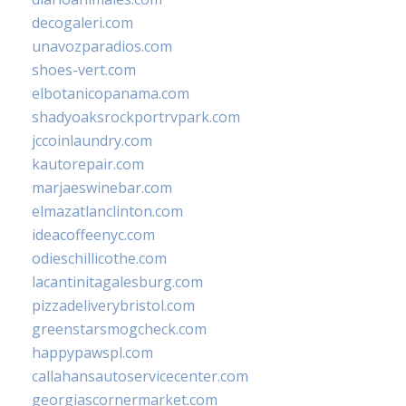
decogaleri.com
unavozparadios.com
shoes-vert.com
elbotanicopanama.com
shadyoaksrockportrvpark.com
jccoinlaundry.com
kautorepair.com
marjaeswinebar.com
elmazatlanclinton.com
ideacoffeenyc.com
odieschillicothe.com
lacantinitagalesburg.com
pizzadeliverybristol.com
greenstarsmogcheck.com
happypawspl.com
callahansautoservicecenter.com
georgiascornermarket.com