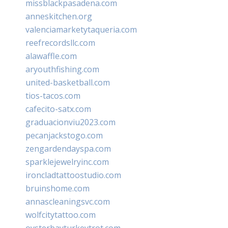
missblackpasadena.com
anneskitchen.org
valenciamarketytaqueria.com
reefrecordsllc.com
alawaffle.com
aryouthfishing.com
united-basketball.com
tios-tacos.com
cafecito-satx.com
graduacionviu2023.com
pecanjackstogo.com
zengardendayspa.com
sparklejewelryinc.com
ironcladtattoostudio.com
bruinshome.com
annascleaningsvc.com
wolfcitytattoo.com
oysterbayturkeytrot.com