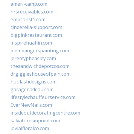
ameri-camp.com
hrsreceivables.com
empconst1.com
cinderella-support.com
bigpinkrestaurant.com
inspirehuahin.com
memmingerspainting.com
jeremypbeasley.com
thesandwichdepotcos.com
drgiggleshouseofpain.com
hotflashdesigns.com
garagenadeau.com
lifestylechauffeurservice.com
EverNewNails.com
insideoutdecoratingcentre.com
salvatoresinpoint.com
jovialfloralco.com