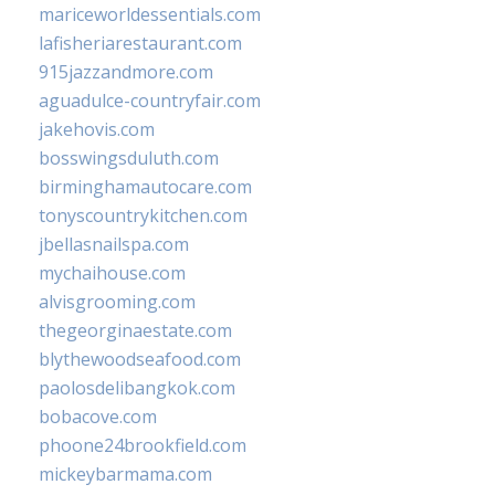
mariceworldessentials.com
lafisheriarestaurant.com
915jazzandmore.com
aguadulce-countryfair.com
jakehovis.com
bosswingsduluth.com
birminghamautocare.com
tonyscountrykitchen.com
jbellasnailspa.com
mychaihouse.com
alvisgrooming.com
thegeorginaestate.com
blythewoodseafood.com
paolosdelibangkok.com
bobacove.com
phoone24brookfield.com
mickeybarmama.com