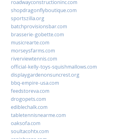
roadwayconstructioninc.com
shopdragonflyboutique.com
sportszilla.org
batchprovisionsbar.com
brasserie-gobette.com
musicrearte.com
morseysfarms.com
riverviewtennis.com
official-kelly-toys-squishmallows.com
displaygardenonsuncrest.org
bbq-empire-usa.com
feedstoreva.com
drogopets.com
ediblechalk.com
tabletennisnearme.com
oaksofa.com
soultacohtx.com