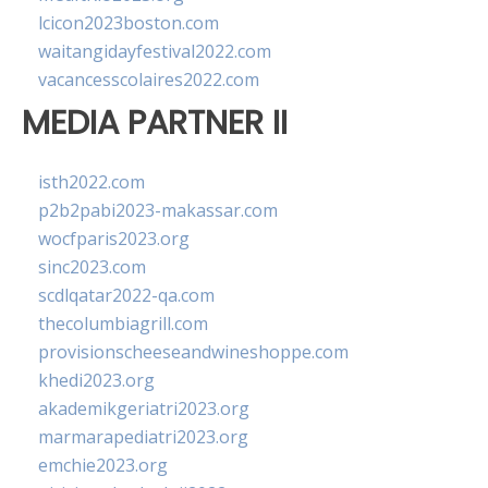
lcicon2023boston.com
waitangidayfestival2022.com
vacancesscolaires2022.com
MEDIA PARTNER II
isth2022.com
p2b2pabi2023-makassar.com
wocfparis2023.org
sinc2023.com
scdlqatar2022-qa.com
thecolumbiagrill.com
provisionscheeseandwineshoppe.com
khedi2023.org
akademikgeriatri2023.org
marmarapediatri2023.org
emchie2023.org