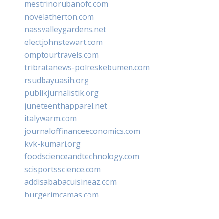
mestrinorubanofc.com
novelatherton.com
nassvalleygardens.net
electjohnstewart.com
omptourtravels.com
tribratanews-polreskebumen.com
rsudbayuasih.org
publikjurnalistik.org
juneteenthapparel.net
italywarm.com
journaloffinanceeconomics.com
kvk-kumari.org
foodscienceandtechnology.com
scisportsscience.com
addisababacuisineaz.com
burgerimcamas.com