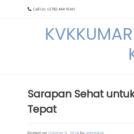
Skip
Call Us: +2782 444 YEAH
to
content
KVKKUMARI 
Sarapan Sehat untuk
Tepat
Posted on
October 9, 2024
by
adminkvk