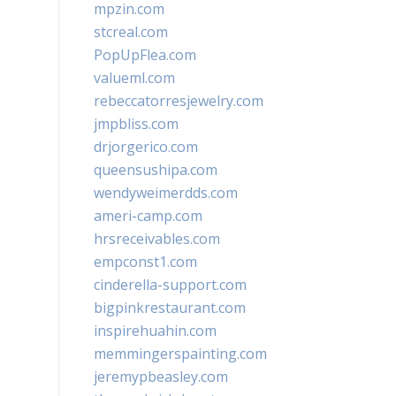
mpzin.com
stcreal.com
PopUpFlea.com
valueml.com
rebeccatorresjewelry.com
jmpbliss.com
drjorgerico.com
queensushipa.com
wendyweimerdds.com
ameri-camp.com
hrsreceivables.com
empconst1.com
cinderella-support.com
bigpinkrestaurant.com
inspirehuahin.com
memmingerspainting.com
jeremypbeasley.com