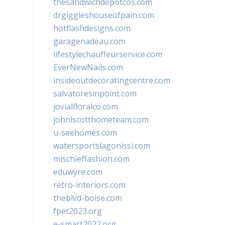
thesandwichdepotcos.com
drgiggleshouseofpain.com
hotflashdesigns.com
garagenadeau.com
lifestylechauffeurservice.com
EverNewNails.com
insideoutdecoratingcentre.com
salvatoresinpoint.com
jovialfloralco.com
johnlscotthometeam.com
u-seehomes.com
watersportslagonissi.com
mischieffashion.com
eduwyre.com
retro-interiors.com
theblvd-boise.com
fpet2023.org
e-smart2022.org