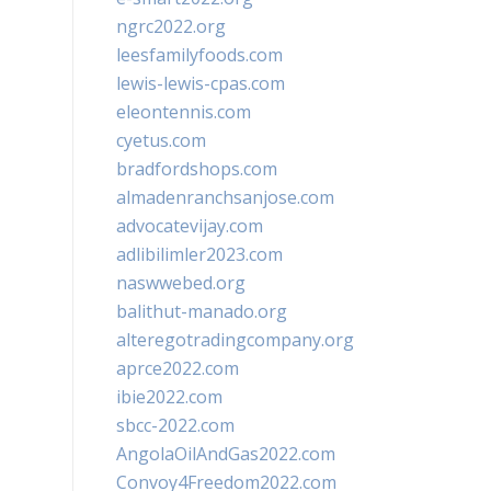
ngrc2022.org
leesfamilyfoods.com
lewis-lewis-cpas.com
eleontennis.com
cyetus.com
bradfordshops.com
almadenranchsanjose.com
advocatevijay.com
adlibilimler2023.com
naswwebed.org
balithut-manado.org
alteregotradingcompany.org
aprce2022.com
ibie2022.com
sbcc-2022.com
AngolaOilAndGas2022.com
Convoy4Freedom2022.com