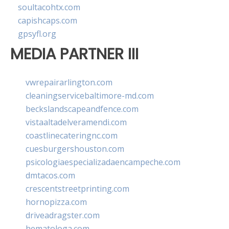
soultacohtx.com
capishcaps.com
gpsyfl.org
MEDIA PARTNER III
vwrepairarlington.com
cleaningservicebaltimore-md.com
beckslandscapeandfence.com
vistaaltadelveramendi.com
coastlinecateringnc.com
cuesburgershouston.com
psicologiaespecializadaencampeche.com
dmtacos.com
crescentstreetprinting.com
hornopizza.com
driveadragster.com
hematologa.com