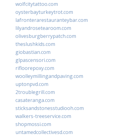
wolfcitytattoo.com
oysterbayturkeytrot.com
lafronterarestauranteybar.com
lilyandrosetearoom.com
olivesburgberrypatch.com
theslushkids.com
giobastian.com
glpascensori.com
rifloorepoxy.com
woolleymillingandpaving.com
uptonpvd.com
2troublegrill.com
casateranga.com
sticksandstonesstudiooh.com
walkers-treeservice.com
shopmossi.com
untamedcollectivesd.com