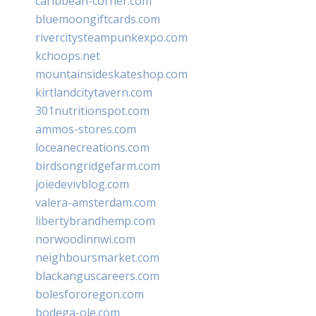
caribbean-corner.com
bluemoongiftcards.com
rivercitysteampunkexpo.com
kchoops.net
mountainsideskateshop.com
kirtlandcitytavern.com
301nutritionspot.com
ammos-stores.com
loceanecreations.com
birdsongridgefarm.com
joiedevivblog.com
valera-amsterdam.com
libertybrandhemp.com
norwoodinnwi.com
neighboursmarket.com
blackanguscareers.com
bolesfororegon.com
bodega-ole.com