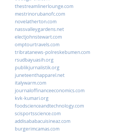
thestreamlinerlounge.com
mestrinorubanofc.com
novelatherton.com
nassvalleygardens.net
electjohnstewart.com
omptourtravels.com
tribratanews-polreskebumen.com
rsudbayuasih.org
publikjurnalistik.org
juneteenthapparel.net
italywarm.com
journaloffinanceeconomics.com
kvk-kumari.org
foodscienceandtechnology.com
scisportsscience.com
addisababacuisineaz.com
burgerimcamas.com