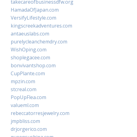
takecareofbusinessdfw.org
HamadaOfJapan.com
VersifyLifestyle.com
kingscreekadventures.com
antaeuslabs.com
purelycleanchemdry.com
WishOping.com
shoplegacee.com
bonvivantshop.com
CupPlante.com
mpzin.com
stcreal.com
PopUpFlea.com
valueml.com
rebeccatorresjewelry.com
jmpbliss.com
drjorgerico.com