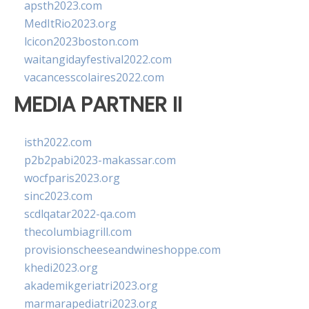
apsth2023.com
MedItRio2023.org
lcicon2023boston.com
waitangidayfestival2022.com
vacancesscolaires2022.com
MEDIA PARTNER II
isth2022.com
p2b2pabi2023-makassar.com
wocfparis2023.org
sinc2023.com
scdlqatar2022-qa.com
thecolumbiagrill.com
provisionscheeseandwineshoppe.com
khedi2023.org
akademikgeriatri2023.org
marmarapediatri2023.org