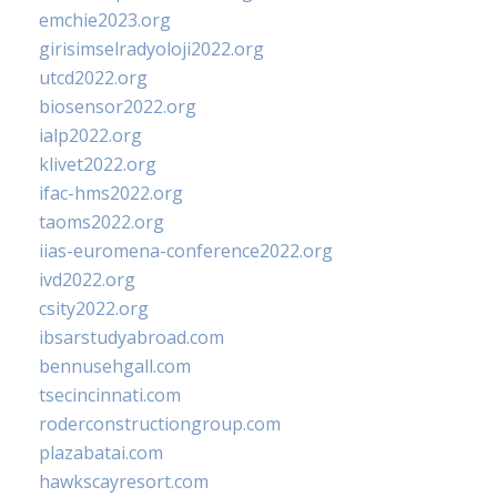
emchie2023.org
girisimselradyoloji2022.org
utcd2022.org
biosensor2022.org
ialp2022.org
klivet2022.org
ifac-hms2022.org
taoms2022.org
iias-euromena-conference2022.org
ivd2022.org
csity2022.org
ibsarstudyabroad.com
bennusehgall.com
tsecincinnati.com
roderconstructiongroup.com
plazabatai.com
hawkscayresort.com