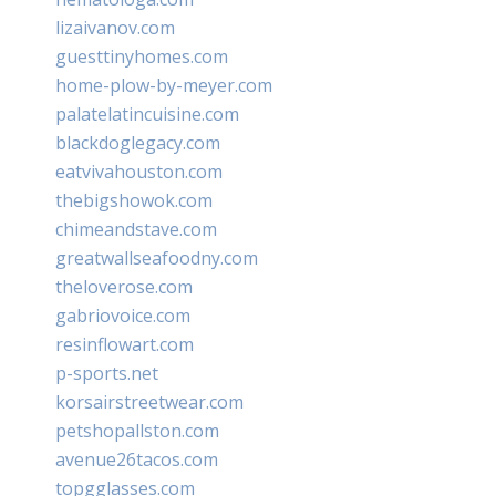
lizaivanov.com
guesttinyhomes.com
home-plow-by-meyer.com
palatelatincuisine.com
blackdoglegacy.com
eatvivahouston.com
thebigshowok.com
chimeandstave.com
greatwallseafoodny.com
theloverose.com
gabriovoice.com
resinflowart.com
p-sports.net
korsairstreetwear.com
petshopallston.com
avenue26tacos.com
topgglasses.com