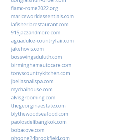
donglaishun-order.com
fiamc-rome2022.org
mariceworldessentials.com
lafisheriarestaurant.com
915jazzandmore.com
aguadulce-countryfair.com
jakehovis.com
bosswingsduluth.com
birminghamautocare.com
tonyscountrykitchen.com
jbellasnailspa.com
mychaihouse.com
alvisgrooming.com
thegeorginaestate.com
blythewoodseafood.com
paolosdelibangkok.com
bobacove.com
phoone24brookfield.com