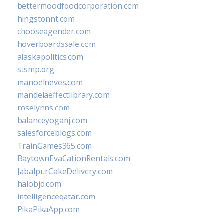
bettermoodfoodcorporation.com
hingstonnt.com
chooseagender.com
hoverboardssale.com
alaskapolitics.com
stsmp.org
manoelneves.com
mandelaeffectlibrary.com
roselynns.com
balanceyoganj.com
salesforceblogs.com
TrainGames365.com
BaytownEvaCationRentals.com
JabalpurCakeDelivery.com
halobjd.com
intelligenceqatar.com
PikaPikaApp.com