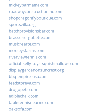
mickeybarmama.com
roadwayconstructioninc.com
shopdragonflyboutique.com
sportszilla.org
batchprovisionsbar.com
brasserie-gobette.com
musicrearte.com
morseysfarms.com
riverviewtennis.com
official-kelly-toys-squishmallows.com
displaygardenonsuncrest.org
bbq-empire-usa.com
feedstoreva.com
drogopets.com
ediblechalk.com
tabletennisnearme.com
oaksofa.com