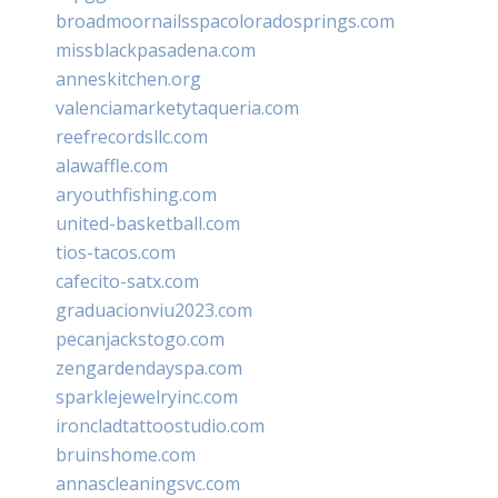
broadmoornailsspacoloradosprings.com
missblackpasadena.com
anneskitchen.org
valenciamarketytaqueria.com
reefrecordsllc.com
alawaffle.com
aryouthfishing.com
united-basketball.com
tios-tacos.com
cafecito-satx.com
graduacionviu2023.com
pecanjackstogo.com
zengardendayspa.com
sparklejewelryinc.com
ironcladtattoostudio.com
bruinshome.com
annascleaningsvc.com