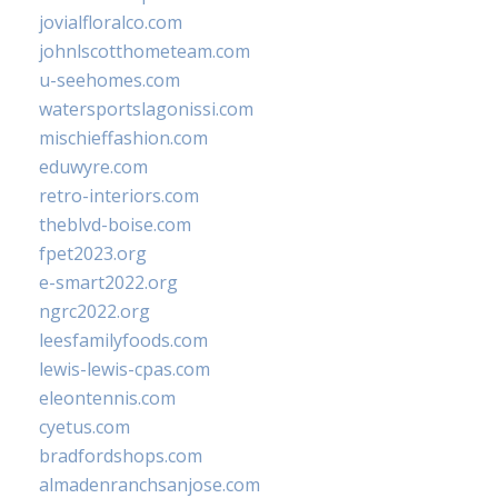
jovialfloralco.com
johnlscotthometeam.com
u-seehomes.com
watersportslagonissi.com
mischieffashion.com
eduwyre.com
retro-interiors.com
theblvd-boise.com
fpet2023.org
e-smart2022.org
ngrc2022.org
leesfamilyfoods.com
lewis-lewis-cpas.com
eleontennis.com
cyetus.com
bradfordshops.com
almadenranchsanjose.com