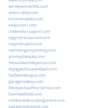
queensushipa.com
wendyweimerdds.com
ameri-camp.com
hrsreceivables.com
empconst1.com
cinderella-support.com
bigpinkrestaurant.com
inspirehuahin.com
memmingerspainting.com
jeremypbeasley.com
thesandwichdepotcos.com
drgiggleshouseofpain.com
hotflashdesigns.com
garagenadeau.com
lifestylechauffeurservice.com
EverNewNails.com
insideoutdecoratingcentre.com
salvatoresinpoint.com