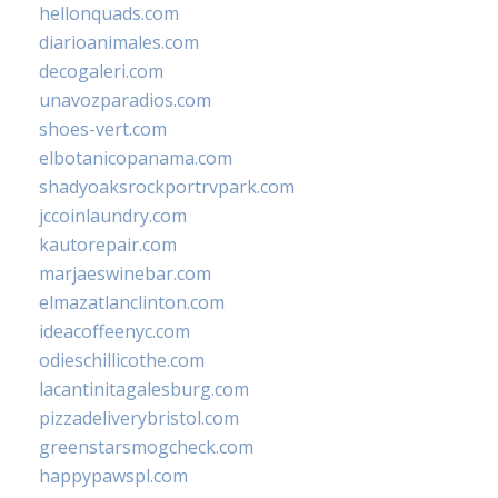
hellonquads.com
diarioanimales.com
decogaleri.com
unavozparadios.com
shoes-vert.com
elbotanicopanama.com
shadyoaksrockportrvpark.com
jccoinlaundry.com
kautorepair.com
marjaeswinebar.com
elmazatlanclinton.com
ideacoffeenyc.com
odieschillicothe.com
lacantinitagalesburg.com
pizzadeliverybristol.com
greenstarsmogcheck.com
happypawspl.com