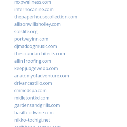
mxpwellness.com
infernocanine.com
thepaperhousecollection.com
allisonwillisholley.com
solslite.org
portwayinn.com
djmaddogmusic.com
thesoundarchitects.com
allin1roofing.com
keepjudgewebb.com
anatomyofadventure.com
drivancastillo.com
cmmedspa.com
midletontkd.com
gardensandgrills.com
basilfoodwine.com
nikko-tochigi.net