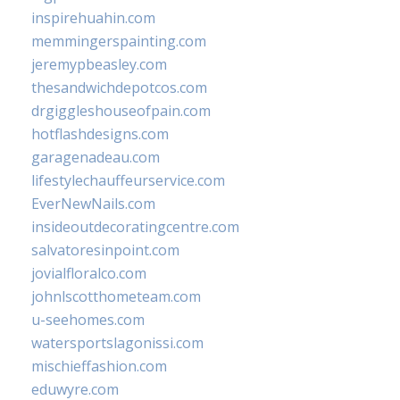
inspirehuahin.com
memmingerspainting.com
jeremypbeasley.com
thesandwichdepotcos.com
drgiggleshouseofpain.com
hotflashdesigns.com
garagenadeau.com
lifestylechauffeurservice.com
EverNewNails.com
insideoutdecoratingcentre.com
salvatoresinpoint.com
jovialfloralco.com
johnlscotthometeam.com
u-seehomes.com
watersportslagonissi.com
mischieffashion.com
eduwyre.com