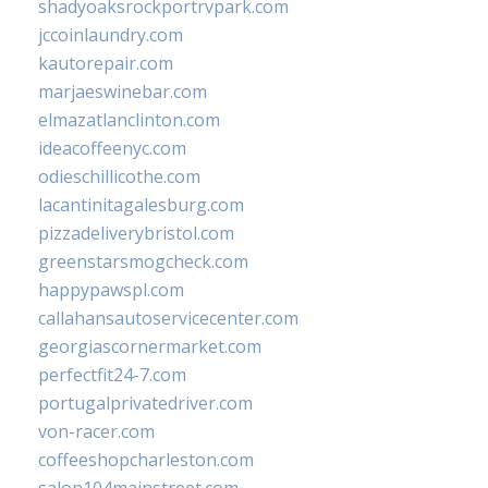
shadyoaksrockportrvpark.com
jccoinlaundry.com
kautorepair.com
marjaeswinebar.com
elmazatlanclinton.com
ideacoffeenyc.com
odieschillicothe.com
lacantinitagalesburg.com
pizzadeliverybristol.com
greenstarsmogcheck.com
happypawspl.com
callahansautoservicecenter.com
georgiascornermarket.com
perfectfit24-7.com
portugalprivatedriver.com
von-racer.com
coffeeshopcharleston.com