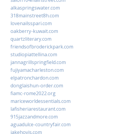
salon104mainstreet.com
alkaspringswater.com
318mainstreet8h.com
lovenailsspari.com
oakberry-kuwait.com
quartzliterary.com
friendsofbroderickpark.com
studiopiattellina.com
jannagrillspringfield.com
fujiyamacharleston.com
elpatronchardon.com
donglaishun-order.com
fiamc-rome2022.org
mariceworldessentials.com
lafisheriarestaurant.com
915jazzandmore.com
aguadulce-countryfair.com
jakehovis.com