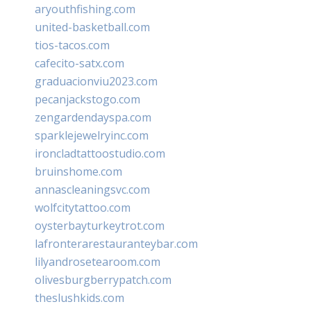
aryouthfishing.com
united-basketball.com
tios-tacos.com
cafecito-satx.com
graduacionviu2023.com
pecanjackstogo.com
zengardendayspa.com
sparklejewelryinc.com
ironcladtattoostudio.com
bruinshome.com
annascleaningsvc.com
wolfcitytattoo.com
oysterbayturkeytrot.com
lafronterarestauranteybar.com
lilyandrosetearoom.com
olivesburgberrypatch.com
theslushkids.com