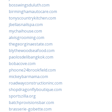
bosswingsduluth.com
birminghamautocare.com
tonyscountrykitchen.com
jbellasnailspa.com
mychaihouse.com
alvisgrooming.com
thegeorginaestate.com
blythewoodseafood.com
paolosdelibangkok.com
bobacove.com
phoone24brookfield.com
mickeybarmama.com
roadwayconstructioninc.com
shopdragonflyboutique.com
sportszilla.org
batchprovisionsbar.com
brasserie-gobette.com