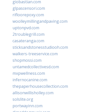
giobastian.com
glpascensori.com
rifloorepoxy.com
woolleymillingandpaving.com
uptonpvd.com
2troublegrill.com
casateranga.com
sticksandstonesstudiooh.com
walkers-treeservice.com
shopmossi.com
untamedcollectivesd.com
mxpwellness.com
infernocanine.com
thepaperhousecollection.com
allisonwillisholley.com
solslite.org
portwayinn.com