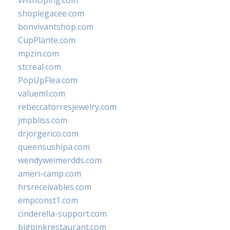
WishOping.com
shoplegacee.com
bonvivantshop.com
CupPlante.com
mpzin.com
stcreal.com
PopUpFlea.com
valueml.com
rebeccatorresjewelry.com
jmpbliss.com
drjorgerico.com
queensushipa.com
wendyweimerdds.com
ameri-camp.com
hrsreceivables.com
empconst1.com
cinderella-support.com
bigpinkrestaurant.com