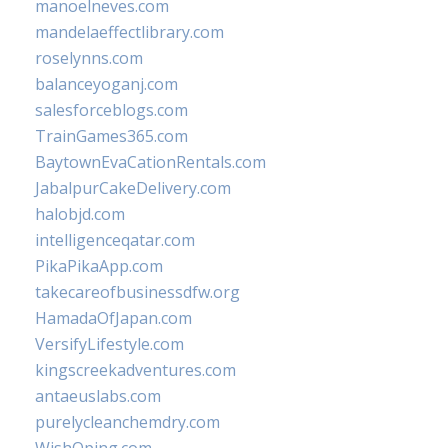
manoelneves.com
mandelaeffectlibrary.com
roselynns.com
balanceyoganj.com
salesforceblogs.com
TrainGames365.com
BaytownEvaCationRentals.com
JabalpurCakeDelivery.com
halobjd.com
intelligenceqatar.com
PikaPikaApp.com
takecareofbusinessdfw.org
HamadaOfJapan.com
VersifyLifestyle.com
kingscreekadventures.com
antaeuslabs.com
purelycleanchemdry.com