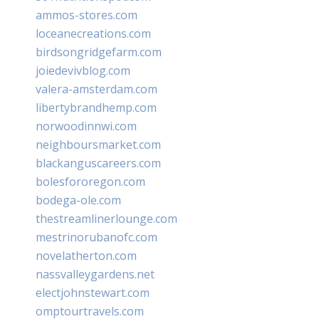
ammos-stores.com
loceanecreations.com
birdsongridgefarm.com
joiedevivblog.com
valera-amsterdam.com
libertybrandhemp.com
norwoodinnwi.com
neighboursmarket.com
blackanguscareers.com
bolesfororegon.com
bodega-ole.com
thestreamlinerlounge.com
mestrinorubanofc.com
novelatherton.com
nassvalleygardens.net
electjohnstewart.com
omptourtravels.com