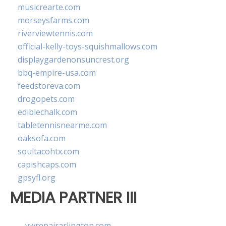
musicrearte.com
morseysfarms.com
riverviewtennis.com
official-kelly-toys-squishmallows.com
displaygardenonsuncrest.org
bbq-empire-usa.com
feedstoreva.com
drogopets.com
ediblechalk.com
tabletennisnearme.com
oaksofa.com
soultacohtx.com
capishcaps.com
gpsyfl.org
MEDIA PARTNER III
vwrepairarlington.com