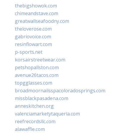
thebigshowok.com
chimeandstave.com
greatwallseafoodny.com
theloverose.com
gabriovoice.com
resinflowart.com
p-sports.net
korsairstreetwear.com
petshopallston.com
avenue26tacos.com
topgglasses.com
broadmoornailsspacoloradosprings.com
missblackpasadena.com
anneskitchen.org
valenciamarketytaqueria.com
reefrecordsllc.com
alawaffle.com