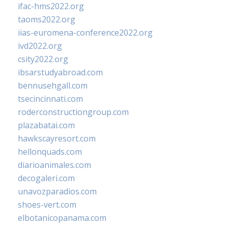
ifac-hms2022.org
taoms2022.org
iias-euromena-conference2022.org
ivd2022.org
csity2022.org
ibsarstudyabroad.com
bennusehgall.com
tsecincinnati.com
roderconstructiongroup.com
plazabatai.com
hawkscayresort.com
hellonquads.com
diarioanimales.com
decogaleri.com
unavozparadios.com
shoes-vert.com
elbotanicopanama.com