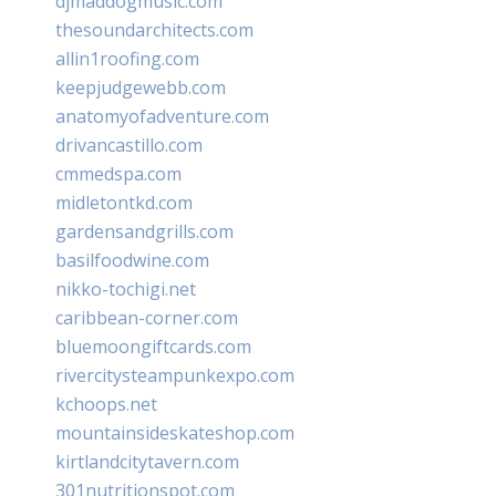
djmaddogmusic.com
thesoundarchitects.com
allin1roofing.com
keepjudgewebb.com
anatomyofadventure.com
drivancastillo.com
cmmedspa.com
midletontkd.com
gardensandgrills.com
basilfoodwine.com
nikko-tochigi.net
caribbean-corner.com
bluemoongiftcards.com
rivercitysteampunkexpo.com
kchoops.net
mountainsideskateshop.com
kirtlandcitytavern.com
301nutritionspot.com