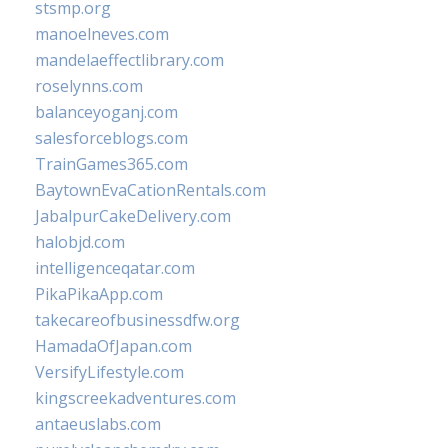
stsmp.org
manoelneves.com
mandelaeffectlibrary.com
roselynns.com
balanceyoganj.com
salesforceblogs.com
TrainGames365.com
BaytownEvaCationRentals.com
JabalpurCakeDelivery.com
halobjd.com
intelligenceqatar.com
PikaPikaApp.com
takecareofbusinessdfw.org
HamadaOfJapan.com
VersifyLifestyle.com
kingscreekadventures.com
antaeuslabs.com