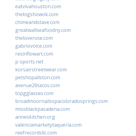
eatvivahouston.com
thebigshowok.com
chimeandstave.com
greatwallseafoodny.com
theloverose.com
gabriovoice.com
resinflowart.com
p-sports.net
korsairstreetwear.com
petshopallston.com
avenue26tacos.com
topgglasses.com
broadmoornailsspacoloradosprings.com
missblackpasadena.com
anneskitchen.org
valenciamarketytaqueria.com
reefrecordsllc.com