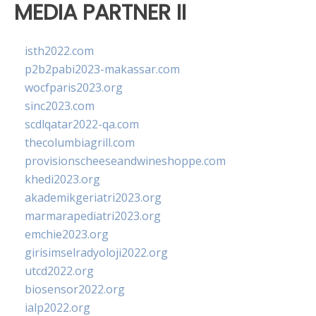
MEDIA PARTNER II
isth2022.com
p2b2pabi2023-makassar.com
wocfparis2023.org
sinc2023.com
scdlqatar2022-qa.com
thecolumbiagrill.com
provisionscheeseandwineshoppe.com
khedi2023.org
akademikgeriatri2023.org
marmarapediatri2023.org
emchie2023.org
girisimselradyoloji2022.org
utcd2022.org
biosensor2022.org
ialp2022.org