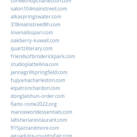
coffeeshopcharleston.com
salon104mainstreet.com
alkaspringswater.com
318mainstreet8h.com
lovenailsspari.com
oakberry-kuwait.com
quartzliterary.com
friendsofbroderickpark.com
studiopiattellina.com
jannagrillspringfield.com
fujiyamacharleston.com
elpatronchardon.com
donglaishun-order.com
fiamc-rome2022.org
mariceworldessentials.com
lafisheriarestaurant.com
915jazzandmore.com
aguadulce-countryfair.com