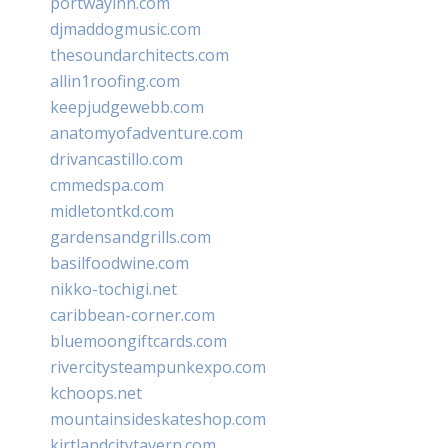
portwayinn.com
djmaddogmusic.com
thesoundarchitects.com
allin1roofing.com
keepjudgewebb.com
anatomyofadventure.com
drivancastillo.com
cmmedspa.com
midletontkd.com
gardensandgrills.com
basilfoodwine.com
nikko-tochigi.net
caribbean-corner.com
bluemoongiftcards.com
rivercitysteampunkexpo.com
kchoops.net
mountainsideskateshop.com
kirtlandcitytavern.com