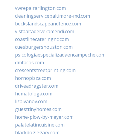
vwrepairarlington.com
cleaningservicebaltimore-md.com
beckslandscapeandfence.com
vistaaltadelveramendi.com
coastlinecateringnc.com
cuesburgershouston.com
psicologiaespecializadaencampeche.com
dmtacos.com
crescentstreetprinting.com
hornopizza.com
driveadragster.com
hematologa.com
lizaivanov.com
guesttinyhomes.com
home-plow-by-meyer.com
palatelatincuisine.com
blackdoglegacy.com