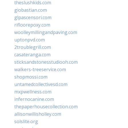
theslushkids.com
giobastian.com
glpascensori.com
rifloorepoxy.com
woolleymillingandpaving.com
uptonpvd.com
2troublegrill.com
casateranga.com
sticksandstonesstudiooh.com
walkers-treeservice.com
shopmossi.com
untamedcollectivesd.com
mxpwellness.com
infernocanine.com
thepaperhousecollection.com
allisonwillisholley.com
solslite.org