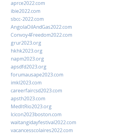
aprce2022.com
ibie2022.com
sbcc-2022.com
AngolaOilAndGas2022.com
Convoy4Freedom2022.com
grur2023.org
hkhk2023.org
napm2023.org
apsdfd2023.org
forumausape2023.com
imkl2023.com
careerfaircsd2023.com
apsth2023.com
MedItRio2023.org
lcicon2023boston.com
waitangidayfestival2022.com
vacancesscolaires2022.com