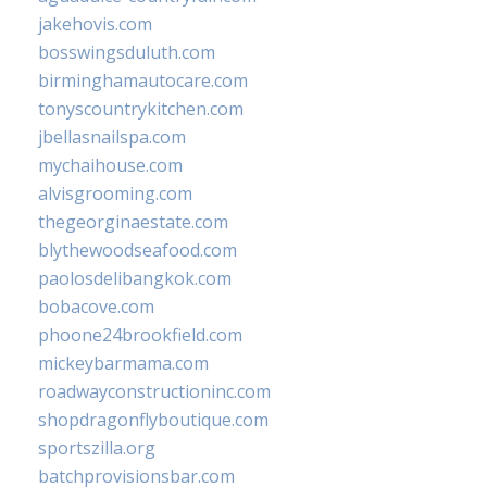
jakehovis.com
bosswingsduluth.com
birminghamautocare.com
tonyscountrykitchen.com
jbellasnailspa.com
mychaihouse.com
alvisgrooming.com
thegeorginaestate.com
blythewoodseafood.com
paolosdelibangkok.com
bobacove.com
phoone24brookfield.com
mickeybarmama.com
roadwayconstructioninc.com
shopdragonflyboutique.com
sportszilla.org
batchprovisionsbar.com