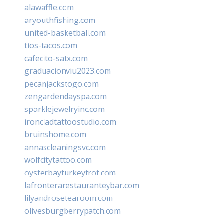
alawaffle.com
aryouthfishing.com
united-basketball.com
tios-tacos.com
cafecito-satx.com
graduacionviu2023.com
pecanjackstogo.com
zengardendayspa.com
sparklejewelryinc.com
ironcladtattoostudio.com
bruinshome.com
annascleaningsvc.com
wolfcitytattoo.com
oysterbayturkeytrot.com
lafronterarestauranteybar.com
lilyandrosetearoom.com
olivesburgberrypatch.com