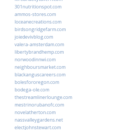
301nutritionspot.com
ammos-stores.com
loceanecreations.com
birdsongridgefarm.com
joiedevivblog.com
valera-amsterdam.com
libertybrandhemp.com
norwoodinnwi.com
neighboursmarket.com
blackanguscareers.com
bolesfororegon.com
bodega-ole.com
thestreamlinerlounge.com
mestrinorubanofc.com
novelatherton.com
nassvalleygardens.net
electjohnstewart.com