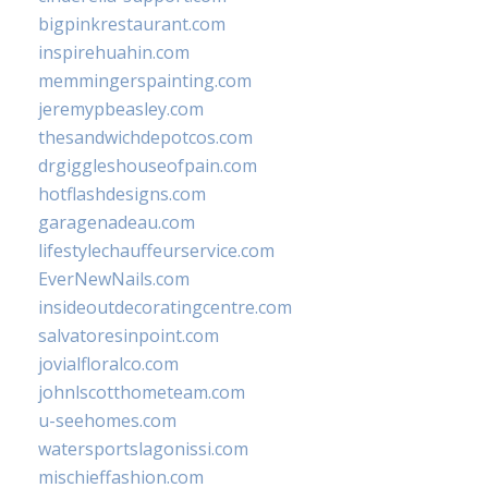
bigpinkrestaurant.com
inspirehuahin.com
memmingerspainting.com
jeremypbeasley.com
thesandwichdepotcos.com
drgiggleshouseofpain.com
hotflashdesigns.com
garagenadeau.com
lifestylechauffeurservice.com
EverNewNails.com
insideoutdecoratingcentre.com
salvatoresinpoint.com
jovialfloralco.com
johnlscotthometeam.com
u-seehomes.com
watersportslagonissi.com
mischieffashion.com