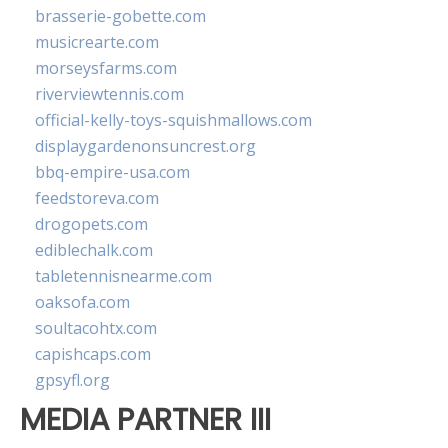
brasserie-gobette.com
musicrearte.com
morseysfarms.com
riverviewtennis.com
official-kelly-toys-squishmallows.com
displaygardenonsuncrest.org
bbq-empire-usa.com
feedstoreva.com
drogopets.com
ediblechalk.com
tabletennisnearme.com
oaksofa.com
soultacohtx.com
capishcaps.com
gpsyfl.org
MEDIA PARTNER III