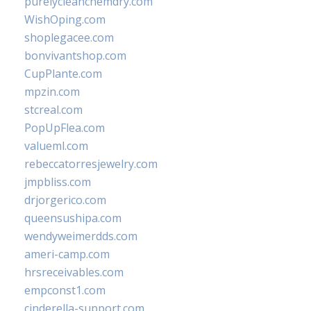
purelycleanchemdry.com
WishOping.com
shoplegacee.com
bonvivantshop.com
CupPlante.com
mpzin.com
stcreal.com
PopUpFlea.com
valueml.com
rebeccatorresjewelry.com
jmpbliss.com
drjorgerico.com
queensushipa.com
wendyweimerdds.com
ameri-camp.com
hrsreceivables.com
empconst1.com
cinderella-support.com