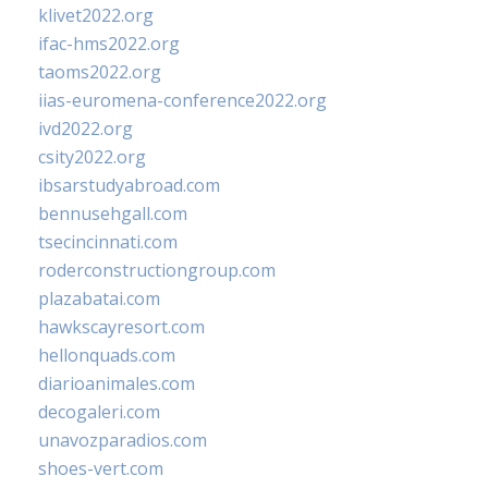
klivet2022.org
ifac-hms2022.org
taoms2022.org
iias-euromena-conference2022.org
ivd2022.org
csity2022.org
ibsarstudyabroad.com
bennusehgall.com
tsecincinnati.com
roderconstructiongroup.com
plazabatai.com
hawkscayresort.com
hellonquads.com
diarioanimales.com
decogaleri.com
unavozparadios.com
shoes-vert.com