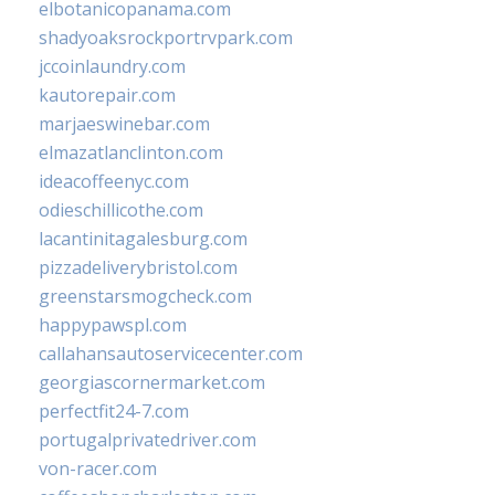
elbotanicopanama.com
shadyoaksrockportrvpark.com
jccoinlaundry.com
kautorepair.com
marjaeswinebar.com
elmazatlanclinton.com
ideacoffeenyc.com
odieschillicothe.com
lacantinitagalesburg.com
pizzadeliverybristol.com
greenstarsmogcheck.com
happypawspl.com
callahansautoservicecenter.com
georgiascornermarket.com
perfectfit24-7.com
portugalprivatedriver.com
von-racer.com