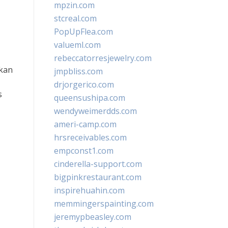
mpzin.com
stcreal.com
PopUpFlea.com
valueml.com
rebeccatorresjewelry.com
akan
jmpbliss.com
drjorgerico.com
s
queensushipa.com
wendyweimerdds.com
ameri-camp.com
hrsreceivables.com
empconst1.com
cinderella-support.com
bigpinkrestaurant.com
inspirehuahin.com
memmingerspainting.com
jeremypbeasley.com