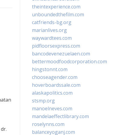
theintexperience.com
unboundedthefilm.com
catfriends-bg.org
marianlives.org
waywardtees.com
pidfloorsexpress.com
bancodevenezuelaen.com
bettermoodfoodcorporation.com
hingstonnt.com
chooseagender.com
hoverboardssale.com
alaskapolitics.com
hatan
stsmp.org
manoelneves.com
mandelaeffectlibrary.com
roselynns.com
dr.
balanceyoganj.com