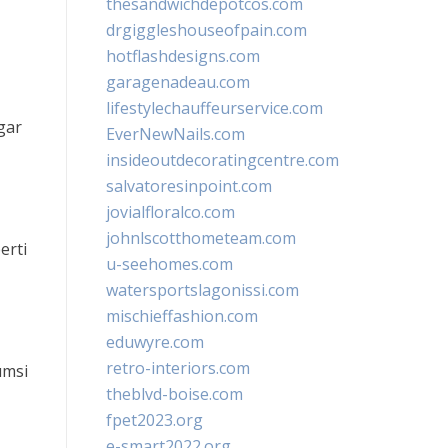
thesandwichdepotcos.com
drgiggleshouseofpain.com
hotflashdesigns.com
garagenadeau.com
lifestylechauffeurservice.com
gar
EverNewNails.com
insideoutdecoratingcentre.com
salvatoresinpoint.com
jovialfloralco.com
johnlscotthometeam.com
erti
u-seehomes.com
watersportslagonissi.com
mischieffashion.com
eduwyre.com
retro-interiors.com
umsi
theblvd-boise.com
fpet2023.org
e-smart2022.org