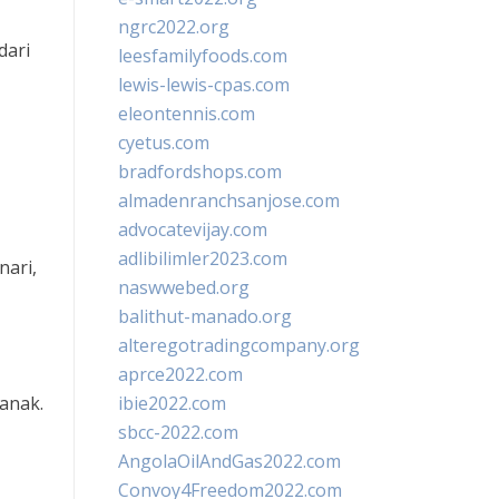
ngrc2022.org
dari
leesfamilyfoods.com
lewis-lewis-cpas.com
eleontennis.com
cyetus.com
bradfordshops.com
almadenranchsanjose.com
advocatevijay.com
adlibilimler2023.com
nari,
naswwebed.org
balithut-manado.org
alteregotradingcompany.org
aprce2022.com
anak.
ibie2022.com
sbcc-2022.com
AngolaOilAndGas2022.com
Convoy4Freedom2022.com