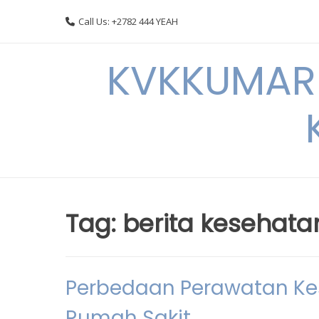
Skip
Call Us: +2782 444 YEAH
to
content
KVKKUMARI 
Tag:
berita kesehata
Perbedaan Perawatan Ke
Rumah Sakit