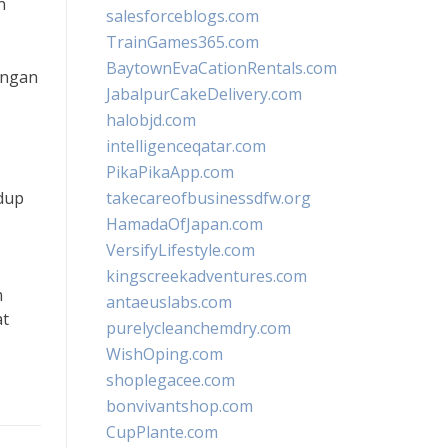
n
salesforceblogs.com
TrainGames365.com
BaytownEvaCationRentals.com
engan
JabalpurCakeDelivery.com
halobjd.com
intelligenceqatar.com
PikaPikaApp.com
idup
takecareofbusinessdfw.org
HamadaOfJapan.com
VersifyLifestyle.com
kingscreekadventures.com
m
antaeuslabs.com
at
purelycleanchemdry.com
WishOping.com
shoplegacee.com
bonvivantshop.com
CupPlante.com