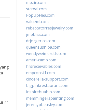
mpzin.com
stcreal.com
PopUpFlea.com
valueml.com
rebeccatorresjewelry.com
jmpbliss.com
drjorgerico.com
queensushipa.com
wendyweimerdds.com
ameri-camp.com
hrsreceivables.com
 yang
empconst1.com
ta
cinderella-support.com
bigpinkrestaurant.com
inspirehuahin.com
memmingerspainting.com
tif.”
jeremypbeasley.com