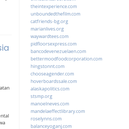
theintexperience.com
unboundedthefilm.com
catfriends-bg.org
marianlives.org
waywardtees.com
pidfloorsexpress.com
sia
bancodevenezuelaen.com
bettermoodfoodcorporation.com
hingstonnt.com
chooseagender.com
hoverboardssale.com
hatan
alaskapolitics.com
stsmp.org
manoelneves.com
mandelaeffectlibrary.com
ntal
roselynns.com
hwa
balanceyoganj.com