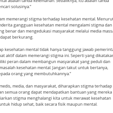
al adalah tanda kelemahan. Sebaliknya, itu adalah tanda
cari solusinya.”
dalam memerangi stigma terhadap kesehatan mental. Menuru
enderita gangguan kesehatan mental mengalami stigma dan
ang benar dan mengedukasi masyarakat melalui media mass
 dapat berkurang.
p kesehatan mental tidak hanya tanggung jawab pemerint
bat aktif dalam memerangi stigma ini. Seperti yang dikataka
miliki peran dalam membangun masyarakat yang peduli dan
asalah kesehatan mental. Jangan takut untuk bertanya,
epada orang yang membutuhkannya.”
edis, media, dan masyarakat, diharapkan stigma terhadap
i dan semua orang dapat mendapatkan bantuan yang mereka
biarkan stigma menghalangi kita untuk merawat kesehatan
ntuk hidup sehat, baik secara fisik maupun mental.