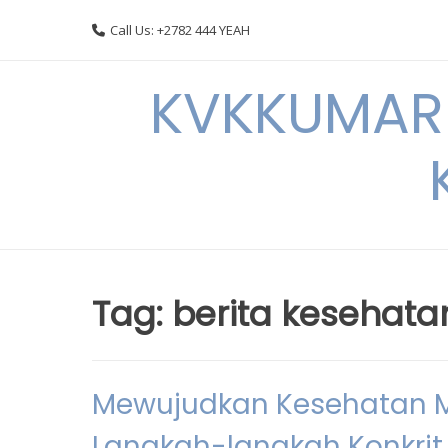
Skip
Call Us: +2782 444 YEAH
to
content
KVKKUMARI 
Tag:
berita kesehata
Mewujudkan Kesehatan Me
Langkah-langkah Konkrit