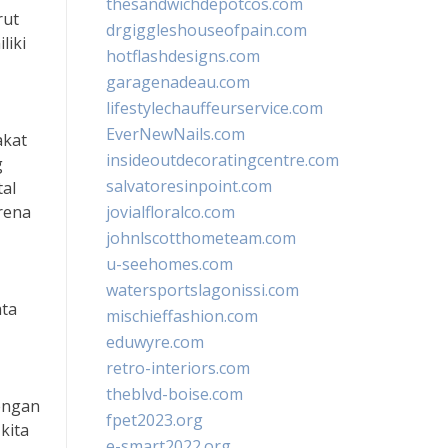
thesandwichdepotcos.com
rut
drgiggleshouseofpain.com
liki
hotflashdesigns.com
garagenadeau.com
lifestylechauffeurservice.com
EverNewNails.com
akat
insideoutdecoratingcentre.com
g
salvatoresinpoint.com
al
arena
jovialfloralco.com
johnlscotthometeam.com
u-seehomes.com
watersportslagonissi.com
ata
mischieffashion.com
eduwyre.com
retro-interiors.com
theblvd-boise.com
engan
fpet2023.org
kita
e-smart2022.org