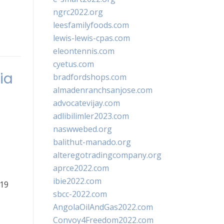
ngrc2022.org
leesfamilyfoods.com
lewis-lewis-cpas.com
eleontennis.com
cyetus.com
ia
bradfordshops.com
almadenranchsanjose.com
advocatevijay.com
adlibilimler2023.com
naswwebed.org
balithut-manado.org
alteregotradingcompany.org
aprce2022.com
ibie2022.com
-19
sbcc-2022.com
AngolaOilAndGas2022.com
Convoy4Freedom2022.com