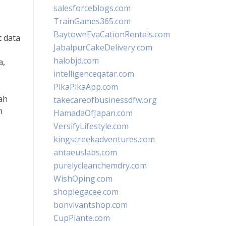
salesforceblogs.com
TrainGames365.com
BaytownEvaCationRentals.com
t data
JabalpurCakeDelivery.com
halobjd.com
a,
intelligenceqatar.com
PikaPikaApp.com
ah
takecareofbusinessdfw.org
n
HamadaOfJapan.com
VersifyLifestyle.com
kingscreekadventures.com
antaeuslabs.com
purelycleanchemdry.com
WishOping.com
shoplegacee.com
bonvivantshop.com
CupPlante.com